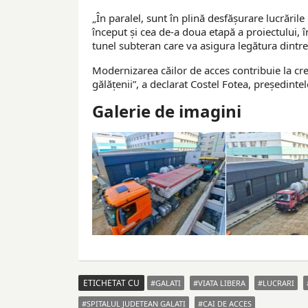
„În paralel, sunt în plină desfășurare lucrăril
început și cea de-a doua etapă a proiectului, în
tunel subteran care va asigura legătura dintre 
Modernizarea căilor de acces contribuie la crea
gălățenii”, a declarat Costel Fotea, preşedintel
Galerie de imagini
ETICHETAT CU
GALATI
VIATA LIBERA
LUCRARI
SPITALUL JUDETEAN GALATI
CAI DE ACCES