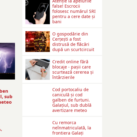
Atenție la apelurile
false! Escrocii
folosesc numărul SRI
pentru a cere date și
bani
O gospodărie din
Cerțești a fost
distrusă de flăcări
după un scurtcircuit
Credit online fără
blocaje - pașii care
scurtează cererea și
întârzierile
Cod portocaliu de
lben
caniculă și cod
l, sub
galben de furtuni.
meteo
Galațiul, sub dublă
avertizare meteo
Cu remorca
neînmatriculată, la
,
frontiera Galați