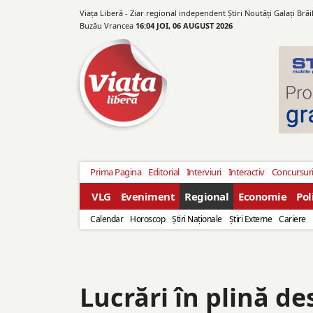
Viața Liberă - Ziar regional independent Știri Noutăți Galaţi Bră
Buzău Vrancea
16:04 JOI, 06 AUGUST 2026
Prima Pagina
Editorial
Interviuri
Interactiv
Concursur
VLG
Eveniment
Regional
Economie
Pol
Calendar
Horoscop
Ştiri Naţionale
Ştiri Externe
Cariere
Lucrări în plină de