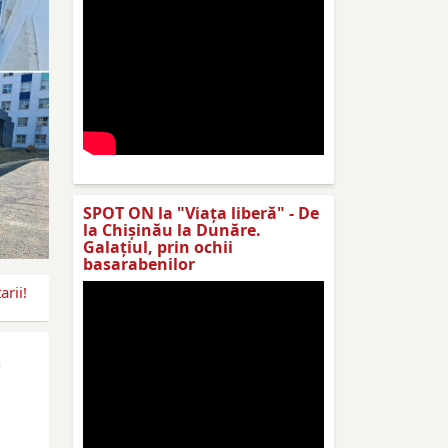
SPOT ON la "Viaţa liberă" - De
la Chișinău la Dunăre.
Galațiul, prin ochii
basarabenilor
rii!
n