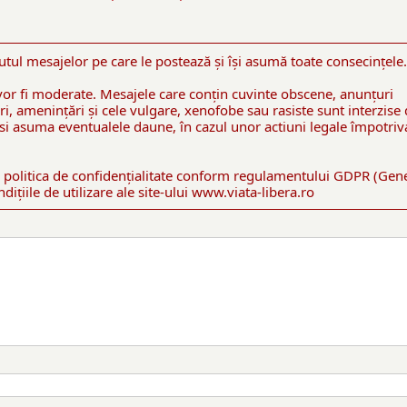
utul mesajelor pe care le postează şi îşi asumă toate consecinţele.
or fi moderate. Mesajele care conţin cuvinte obscene, anunţuri
gniri, ameninţări şi cele vulgare, xenofobe sau rasiste sunt interzise
 îsi asuma eventualele daune, în cazul unor actiuni legale împotriv
 politica de confidenţialitate conform regulamentului GDPR (Gen
ițiile de utilizare ale site-ului www.viata-libera.ro