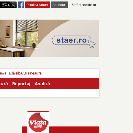
Publica Anunt
Anunturi
Setări cookie-uri
News
Bilă albă/Bilă neagră
tură
Reportaj
Analiză