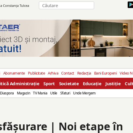
ila Constanţa Tulcea
i
Abonamente
Publicitate
Arhiva
Contact
Redacția
Bani Europeni
Video 
itică Administrație
Sport
Societate
Educație
Justiție
Cul
Diaspora
Magazin
TV Mania
Utile
Sfaturi
Unde Mergem
sfășurare | Noi etape în