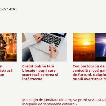
2026 14:36
in
Credit online fără
Cod portocaliu de
distrusă
blocaje - pașii care
caniculă și cod ga
 un
scurtează cererea și
de furtuni. Galațiu
întârzierile
dublă avertizare 
Mai puţin de jumătate din oraş va primi APĂ CALDĂ
începând de săptămâna viitoare »