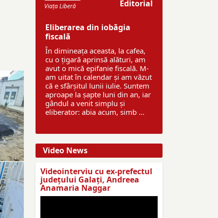
Editorial
Viaţa Liberă
Eliberarea din iobăgia
fiscală
În dimineața aceasta, la cafea,
cu o țigară aprinsă alături, am
avut o mică epifanie fiscală. M-
am uitat în calendar și am văzut
că e sfârșitul lunii iulie. Suntem
aproape la șapte luni din an, iar
gândul a venit simplu și
eliberator: abia acum, simb ...
Video News
Videointerviu cu ex-prefectul
judeţului Galaţi, Andreea
Anamaria Naggar