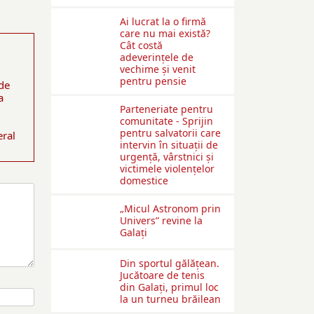
Ai lucrat la o firmă
care nu mai există?
Cât costă
adeverințele de
vechime și venit
pentru pensie
 de
a
Parteneriate pentru
comunitate - Sprijin
pentru salvatorii care
eral
intervin în situații de
urgență, vârstnici și
victimele violențelor
domestice
„Micul Astronom prin
Univers” revine la
Galați
Din sportul gălățean.
Jucătoare de tenis
din Galați, primul loc
la un turneu brăilean