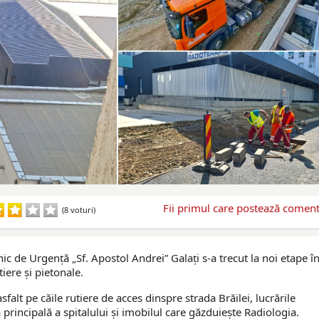
Fii primul care postează comenta
(8 voturi)
nic de Urgență „Sf. Apostol Andrei” Galați s-a trecut la noi etape î
tiere și pietonale.
sfalt pe căile rutiere de acces dinspre strada Brăilei, lucrările
principală a spitalului și imobilul care găzduiește Radiologia.