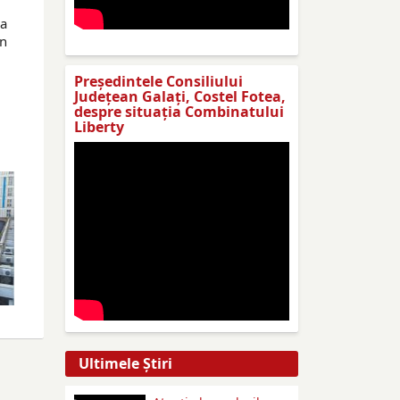
 a
un
Preşedintele Consiliului
Judeţean Galaţi, Costel Fotea,
despre situaţia Combinatului
Liberty
Ultimele Ştiri