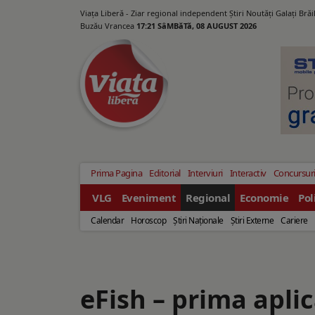
Viața Liberă - Ziar regional independent Știri Noutăți Galaţi Bră
Buzău Vrancea
17:21 SâMBăTă, 08 AUGUST 2026
Prima Pagina
Editorial
Interviuri
Interactiv
Concursur
VLG
Eveniment
Regional
Economie
Pol
Calendar
Horoscop
Ştiri Naţionale
Ştiri Externe
Cariere
eFish – prima aplic