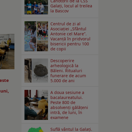
Canotorii de la CSS
Galați, locul al treilea
la Bascov
Centrul de zi al
Asociației „Sfântul
Antonie cel Mare”.
Vacanță în pridvorul
bisericii pentru 100
de copii
Descoperire
arheologică la
Băleni. Ritualuri
funerare de acum
este
5.000 de ani
luni,
A doua sesiune a
bacalaureatului.
Peste 800 de
absolvenţi gălăţeni
intră, de luni, în
examene
Suflă vântul la Galaţi.