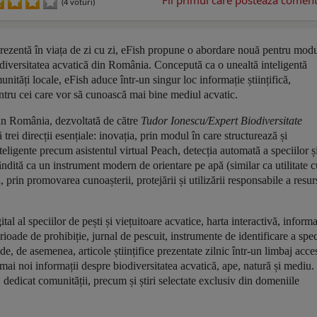
Fii primul care postează comenta
(4 voturi)
prezentă în viața de zi cu zi, eFish propune o abordare nouă pentru modu
iodiversitatea acvatică din România. Concepută ca o unealtă inteligentă
munități locale, eFish aduce într-un singur loc informație științifică,
entru cei care vor să cunoască mai bine mediul acvatic.
 din România, dezvoltată de către
Tudor Ionescu/Expert Biodiversitate
rei direcții esențiale: inovația, prin modul în care structurează și
nteligente precum asistentul virtual Peach, detecția automată a speciilor ș
dită ca un instrument modern de orientare pe apă (similar ca utilitate c
a, prin promovarea cunoașterii, protejării și utilizării responsabile a resur
al al speciilor de pești și viețuitoare acvatice, harta interactivă, informa
erioade de prohibiție, jurnal de pescuit, instrumente de identificare a spec
ude, de asemenea, articole științifice prezentate zilnic într-un limbaj acces
e mai noi informații despre biodiversitatea acvatică, ape, natură și mediu.
 dedicat comunității, precum și știri selectate exclusiv din domeniile