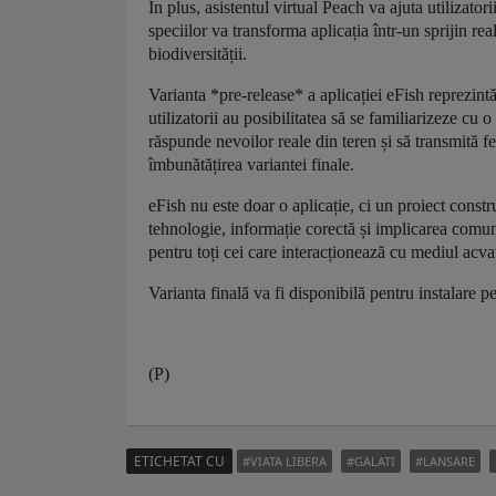
În plus, asistentul virtual Peach va ajuta utilizator
speciilor va transforma aplicația într-un sprijin re
biodiversității.
Varianta *pre-release* a aplicației eFish reprezint
utilizatorii au posibilitatea să se familiarizeze cu o
răspunde nevoilor reale din teren și să transmită f
îmbunătățirea variantei finale.
eFish nu este doar o aplicație, ci un proiect const
tehnologie, informație corectă și implicarea comun
pentru toți cei care interacționează cu mediul acvat
Varianta finală va fi disponibilă pentru instalare p
(P)
ETICHETAT CU
VIATA LIBERA
GALATI
LANSARE