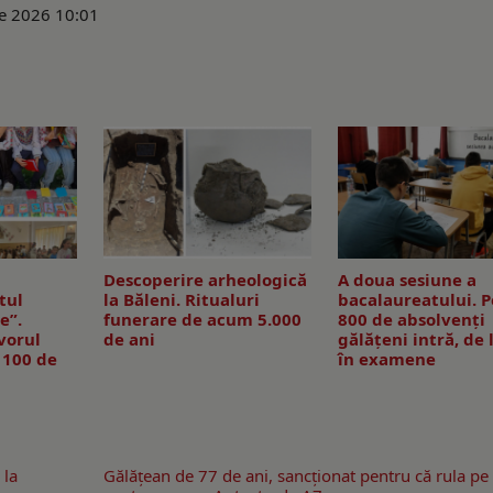
ie 2026 10:01
Descoperire arheologică
A doua sesiune a
tul
la Băleni. Ritualuri
bacalaureatului. P
e”.
funerare de acum 5.000
800 de absolvenţi
vorul
de ani
gălăţeni intră, de 
 100 de
în examene
 la
Gălăţean de 77 de ani, sancţionat pentru că rula pe