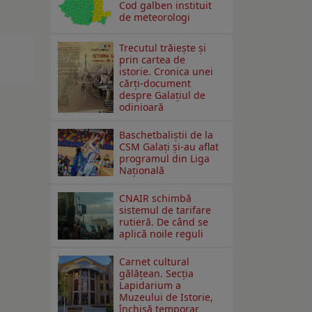
Cod galben instituit
de meteorologi
Trecutul trăiește și
prin cartea de
istorie. Cronica unei
cărți-document
despre Galațiul de
odinioară
Baschetbaliștii de la
CSM Galați și-au aflat
programul din Liga
Națională
CNAIR schimbă
sistemul de tarifare
rutieră. De când se
aplică noile reguli
Carnet cultural
gălăţean. Secţia
Lapidarium a
Muzeului de Istorie,
închisă temporar