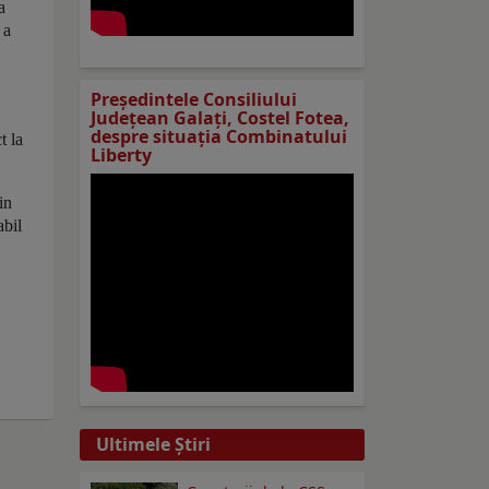
a
 a
Preşedintele Consiliului
Judeţean Galaţi, Costel Fotea,
despre situaţia Combinatului
t la
Liberty
in
abil
Ultimele Ştiri