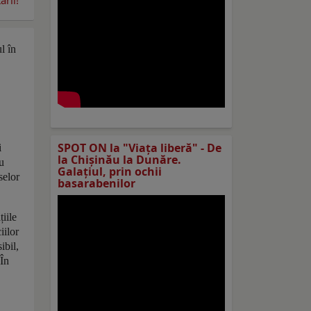
rii!
l în
SPOT ON la "Viaţa liberă" - De
i
la Chișinău la Dunăre.
u
Galațiul, prin ochii
selor
basarabenilor
țiile
iilor
ibil,
 În