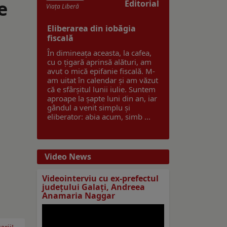
e
Editorial
Viaţa Liberă
Eliberarea din iobăgia
fiscală
În dimineața aceasta, la cafea,
cu o țigară aprinsă alături, am
avut o mică epifanie fiscală. M-
am uitat în calendar și am văzut
că e sfârșitul lunii iulie. Suntem
aproape la șapte luni din an, iar
gândul a venit simplu și
eliberator: abia acum, simb ...
Video News
Videointerviu cu ex-prefectul
judeţului Galaţi, Andreea
Anamaria Naggar