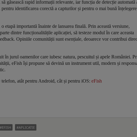
ii să găsească rapid informații relevante, iar funcția de detecție automată 
al pentru identificarea corectă a capturilor și pentru o mai bună înțelegere
ă o etapă importantă înainte de lansarea finală. Prin această versiune,
 parte dintre funcționalitățile aplicației, să testeze modul în care aceasta
eedback. Opiniile comunității sunt esențiale, deoarece vor contribui direc
ruit în jurul oamenilor care iubesc natura, pescuitul și apele României. Pr
ității, eFish își propune să devină un instrument util, modern și respons
ic.
e telefon, atât pentru Android, cât și pentru iOS:
eFish
EFISH
APLICATIE