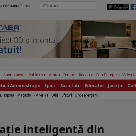
ila Constanţa Tulcea
i
Abonamente
Publicitate
Arhiva
Contact
Redacția
Bani Europeni
Video 
itică Administrație
Sport
Societate
Educație
Justiție
Cul
Diaspora
Magazin
TV Mania
Utile
Sfaturi
Unde Mergem
ație inteligentă din