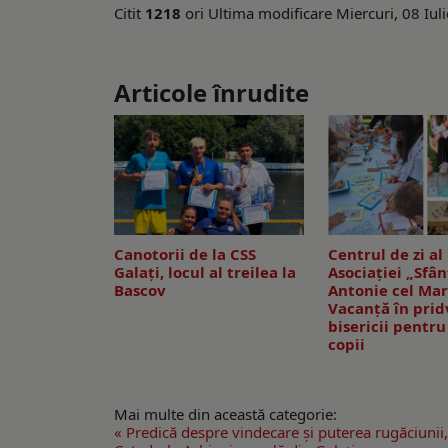
Citit
1218
ori
Ultima modificare Miercuri, 08 Iul
Articole înrudite
Canotorii de la CSS
Centrul de zi al
Galați, locul al treilea la
Asociației „Sfân
Bascov
Antonie cel Mar
Vacanță în prid
bisericii pentru
copii
Mai multe din această categorie:
« Predică despre vindecare și puterea rugăciunii,