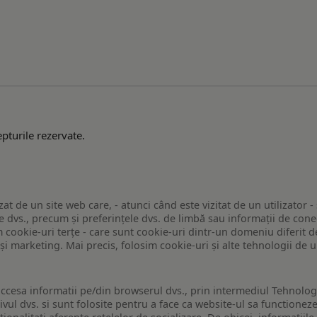
pturile rezervate.
zat de un site web care, - atunci când este vizitat de un utilizator -
 dvs., precum și preferințele dvs. de limbă sau informații de conec
ookie-uri terțe - care sunt cookie-uri dintr-un domeniu diferit de 
e și marketing. Mai precis, folosim cookie-uri și alte tehnologii de
ccesa informatii pe/din browserul dvs., prin intermediul Tehnologii
ivul dvs. si sunt folosite pentru a face ca website-ul sa functionez