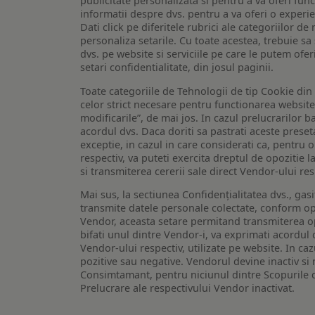
publicitate personalizata si pentru a va oferi func
informatii despre dvs. pentru a va oferi o experi
Dati click pe diferitele rubrici ale categoriilor 
personaliza setarile. Cu toate acestea, trebuie s
dvs. pe website si serviciile pe care le putem ofer
setari confidentialitate, din josul paginii.
Toate categoriile de Tehnologii de tip Cookie di
celor strict necesare pentru functionarea website-u
modificarile”, de mai jos. In cazul prelucrarilor 
acordul dvs. Daca doriti sa pastrati aceste presetar
exceptie, in cazul in care considerati ca, pentru 
respectiv, va puteti exercita dreptul de opozitie l
si transmiterea cererii sale direct Vendor-ului res
Mai sus, la sectiunea Confidențialitatea dvs., gas
transmite datele personale colectate, conform opt
Vendor, aceasta setare permitand transmiterea opt
bifati unul dintre Vendor-i, va exprimati acordul
Vendor-ului respectiv, utilizate pe website. In caz
pozitive sau negative. Vendorul devine inactiv si 
Consimtamant, pentru niciunul dintre Scopurile d
Prelucrare ale respectivului Vendor inactivat.