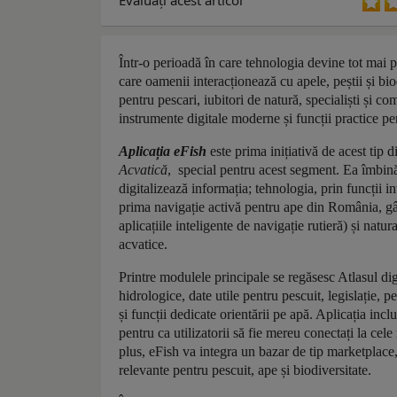
Evaluaţi acest articol
Într-o perioadă în care tehnologia devine tot mai 
care oamenii interacționează cu apele, peștii și b
pentru pescari, iubitori de natură, specialiști și co
instrumente digitale moderne și funcții practice p
Aplicația eFish
este prima inițiativă de acest tip
Acvatică
, special pentru acest segment. Ea îmbină t
digitalizează informația; tehnologia, prin funcții i
prima navigație activă pentru ape din România, gân
aplicațiile inteligente de navigație rutieră) și natur
acvatice.
Printre modulele principale se regăsesc Atlasul digit
hidrologice, date utile pentru pescuit, legislație, p
și funcții dedicate orientării pe apă. Aplicația incl
pentru ca utilizatorii să fie mereu conectați la cel
plus, eFish va integra un bazar de tip marketplace,
relevante pentru pescuit, ape și biodiversitate.