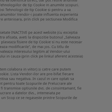
 nu va identifica direct, dar pot retine anumite
Tehnologiilor de tip Cookie in anumite scopuri.
losi Tehnologii de tip Cookie si pentru a va
 a anumitor Vendor-i poate influenta experienta
are anterioara, prin click pe sectiunea Modifica
setate INACTIVE pe acest website (cu exceptia
tra afisata, aveti la dispozitie butonul „Salveaza
e plaseaza fisiere de tip Cookie si nu este necesar
veaza modificarile”, de mai jos. Cu titlu de
valeaza interesului legitim al Vendor-ului
lui in cauza (prin click pe linkul aferent acesteia)
utem colabora in viitor) si catre care putem
okie. Lista Vendor-ilor are pre-bifat fiecare
iva sau negativa. In cazul in care optati sa
nt pentru toate Scopurile de Prelucrare ale
or fi transmise optiunile dvs. de consimtamant, fie
lucrare a datelor dvs., intemeiata pe
 un Scop ce se regaseste printre Scopurile de