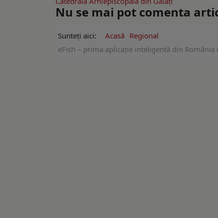
Catedrala Arhiepiscopală din Galați
Nu se mai pot comenta artico
Sunteți aici:
Acasă
Regional
eFish – prima aplicație inteligentă din România d