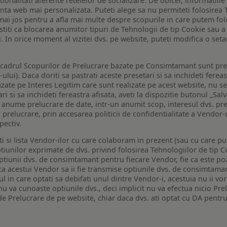
tionalitati aferente retelelor de socializare. De obicei, informatiile
enta web mai personalizata. Puteti alege sa nu permiteti folosirea 
de mai jos pentru a afla mai multe despre scopurile in care putem fo
a stiti ca blocarea anumitor tipuri de Tehnologii de tip Cookie sau
i. In orice moment al vizitei dvs. pe website, puteti modifica o set
n cadrul Scopurilor de Prelucrare bazate pe Consimtamant sunt pre
lui). Daca doriti sa pastrati aceste presetari si sa inchideti fereas
bazate pe Interes Legitim care sunt realizate pe acest website, nu s
i si sa inchideti fereastra afisata, aveti la dispozitie butonul „Sal
o anume prelucrare de date, intr-un anumit scop, interesul dvs. pre
a prelucrare, prin accesarea politicii de confidentialitate a Vendor-u
pectiv.
iti si lista Vendor-ilor cu care colaboram in prezent (sau cu care p
iunilor exprimate de dvs. privind folosirea Tehnologiilor de tip Co
iunii dvs. de consimtamant pentru fiecare Vendor, fie ca este pozit
 ca acestui Vendor sa ii fie transmise optiunile dvs. de consimtama
ul in care optati sa debifati unul dintre Vendor-i, acestuia nu ii v
nu va cunoaste optiunile dvs., deci implicit nu va efectua nicio Pre
e Prelucrare de pe website, chiar daca dvs. ati optat cu DA pentru