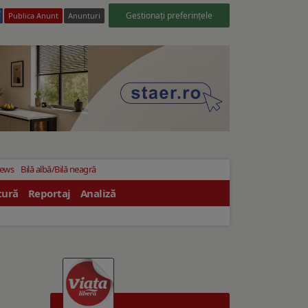
Gestionați preferințele
Publica Anunt
Anunturi
News
Bilă albă/Bilă neagră
tură
Reportaj
Analiză