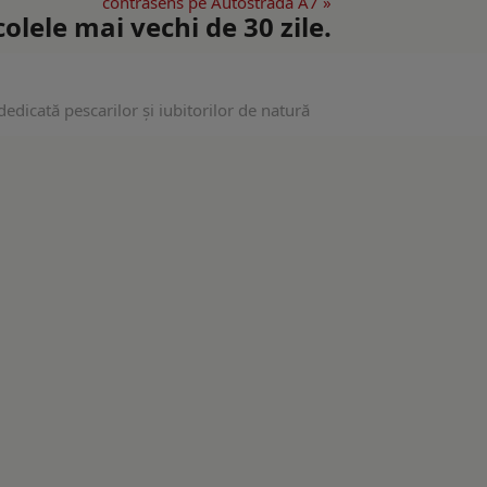
contrasens pe Autostrada A7 »
lele mai vechi de 30 zile.
edicată pescarilor și iubitorilor de natură