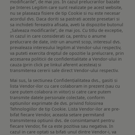
modificarile”, de mai jos. In cazul prelucrarilor bazate
pe Interes Legitim care sunt realizate pe acest website,
nu se plaseaza fisiere de tip Cookie si nu este necesar
acordul dvs. Daca doriti sa pastrati aceste presetari si
sa inchideti fereastra afisata, aveti la dispozitie butonul
„Salveaza modificarile”, de mai jos. Cu titlu de exceptie,
in cazul in care considerati ca, pentru o anume
prelucrare de date, intr-un anumit scop, interesul dvs.
prevaleaza interesului legitim al Vendor-ului respectiv,
va puteti exercita dreptul de opozitie la prelucrare, prin
accesarea politicii de confidentialitate a Vendor-ului in
cauza (prin click pe linkul aferent acesteia) si
transmiterea cererii sale direct Vendor-ului respectiv.
Mai sus, la sectiunea Confidențialitatea dvs., gasiti si
lista Vendor-ilor cu care colaboram in prezent (sau cu
care putem colabora in viitor) si catre care putem
transmite datele personale colectate, conform
optiunilor exprimate de dvs. privind folosirea
Tehnologiilor de tip Cookie. Lista Vendor-ilor are pre-
bifat fiecare Vendor, aceasta setare permitand
transmiterea optiunii dvs. de consimtamant pentru
fiecare Vendor, fie ca este pozitiva sau negativa. In
cazul in care optati sa bifati unul dintre Vendor-i, va