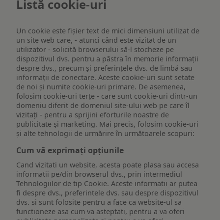
Listă cookie-uri
Un cookie este fişier text de mici dimensiuni utilizat de
un site web care, - atunci când este vizitat de un
utilizator - solicită browserului să-l stocheze pe
dispozitivul dvs. pentru a păstra în memorie informații
despre dvs., precum și preferințele dvs. de limbă sau
informații de conectare. Aceste cookie-uri sunt setate
de noi și numite cookie-uri primare. De asemenea,
folosim cookie-uri terțe - care sunt cookie-uri dintr-un
domeniu diferit de domeniul site-ului web pe care îl
vizitați - pentru a sprijini eforturile noastre de
publicitate și marketing. Mai precis, folosim cookie-uri
și alte tehnologii de urmărire în următoarele scopuri:
Cum vă exprimați opțiunile
Cand vizitati un website, acesta poate plasa sau accesa
informatii pe/din browserul dvs., prin intermediul
Tehnologiilor de tip Cookie. Aceste informatii ar putea
fi despre dvs., preferintele dvs. sau despre dispozitivul
dvs. si sunt folosite pentru a face ca website-ul sa
functioneze asa cum va asteptati, pentru a va oferi