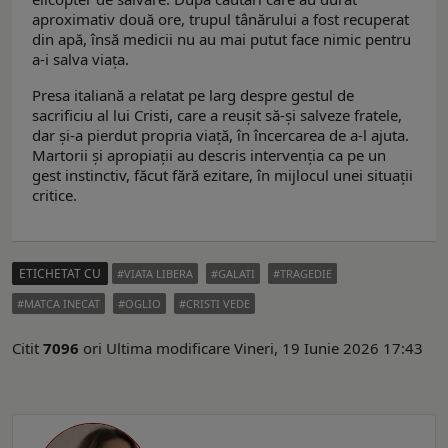
aproximativ două ore, trupul tânărului a fost recuperat
din apă, însă medicii nu au mai putut face nimic pentru
a-i salva viața.
Presa italiană a relatat pe larg despre gestul de
sacrificiu al lui Cristi, care a reușit să-și salveze fratele,
dar și-a pierdut propria viață, în încercarea de a-l ajuta.
Martorii și apropiații au descris intervenția ca pe un
gest instinctiv, făcut fără ezitare, în mijlocul unei situații
critice.
ETICHETAT CU
VIATA LIBERA
GALATI
TRAGEDIE
MATCA INECAT
OGLIO
CRISTI VEDE
Citit
7096
ori
Ultima modificare Vineri, 19 Iunie 2026 17:43