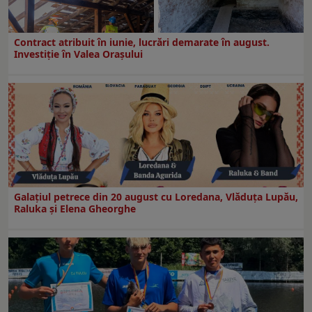
Contract atribuit în iunie, lucrări demarate în august.
Investiţie în Valea Oraşului
Galaţiul petrece din 20 august cu Loredana, Vlăduța Lupău,
Raluka și Elena Gheorghe