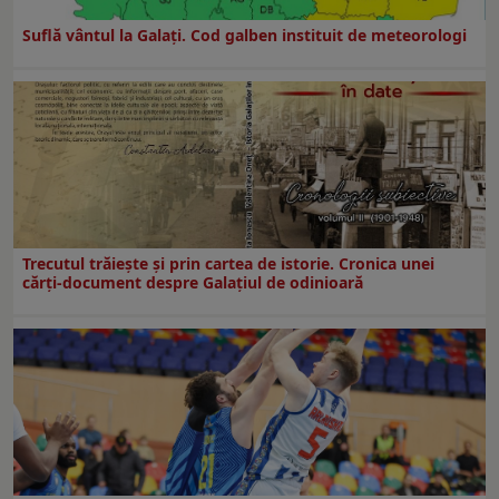
Suflă vântul la Galaţi. Cod galben instituit de meteorologi
Trecutul trăiește și prin cartea de istorie. Cronica unei
cărți-document despre Galațiul de odinioară