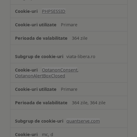
de
tip
PHPSESSID
Cookie
strict
Primare
necesare
364 zile
viata-libera.ro
OptanonConsent
,
OptanonAlertBoxClosed
Primare
364 zile, 364 zile
quantserve.com
mc, d