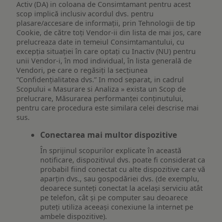
Activ (DA) in coloana de Consimtamant pentru acest
scop implică inclusiv acordul dvs. pentru
plasare/accesare de informații, prin Tehnologii de tip
Cookie, de către toți Vendor-ii din lista de mai jos, care
prelucreaza date in temeiul Consimtamantului, cu
excepția situației în care optați cu Inactiv (NU) pentru
unii Vendor-i, în mod individual, în lista generală de
Vendori, pe care o regăsiți la secțiunea
“Confidențialitatea dvs.” In mod separat, in cadrul
Scopului « Masurare si Analiza » exista un Scop de
prelucrare, Măsurarea performanței conținutului,
pentru care procedura este similara celei descrise mai
sus.
Conectarea mai multor dispozitive
În sprijinul scopurilor explicate în această
notificare, dispozitivul dvs. poate fi considerat ca
probabil fiind conectat cu alte dispozitive care vă
aparțin dvs., sau gospodăriei dvs. (de exemplu,
deoarece sunteți conectat la același serviciu atât
pe telefon, cât și pe computer sau deoarece
puteți utiliza aceeași conexiune la internet pe
ambele dispozitive).