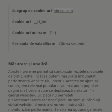
Asigurarea
vimeo.com
funcționalităților
website-
__cf_bm
ului
Terț
Câteva secunde
Măsurare și analiză
Aceste fișiere ne permit să contorizăm vizitele și sursele
de trafic, astfel încât să putem măsura și îmbunătăți
performanța website-ului nostru. Acestea ne ajută să
cunoaștem cele mai populare sau mai puțin populare
pagini și să vedem cum se deplasează vizitatorii în
cadrul website-ului. Dacă nu permiteți
plasarea/accesarea acestor fișiere, nu vom ști când ați
vizitat website-ul nostru și nu vom putea să-i
monitorizăm performanța. Selectarea opțiunii generale