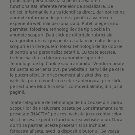
publicitate personalizata si pentru a va oferi
functionalitati aferente retelelor de socializare. De
obicei, informatiile nu va identifica direct, dar pot retine
anumite informatii despre dvs. pentru a va oferi o
experienta web mai personalizata. Puteti alege sa nu
permiteti folosirea Tehnologiilor de tip Cookie in
anumite scopuri. Dati click pe diferitele rubrici ale
categoriilor de mai jos pentru a afla mai multe despre
scopurile in care putem folosi Tehnologii de tip Cookie
si pentru a va personaliza setarile. Cu toate acestea,
trebuie sa stiti ca blocarea anumitor tipuri de
Tehnologii de tip Cookie sau a anumitor Vendor-i poate
influenta experienta dvs. pe website si serviciile pe care
le putem oferi. In orice moment al vizitei dvs. pe
website, puteti modifica o setare anterioara, prin click
pe sectiunea Modifica setari confidentialitate, din josul
paginii.
Toate categoriile de Tehnologii de tip Cookie din cadrul
Scopurilor de Prelucrare bazate pe Consimtamant sunt
presetate INACTIVE pe acest website (cu exceptia celor
strict necesare pentru functionarea website-ului). Daca
doriti sa pastrati aceste presetari si sa inchideti
fereastra afisata, aveti la dispozitie butonul „Salveaza