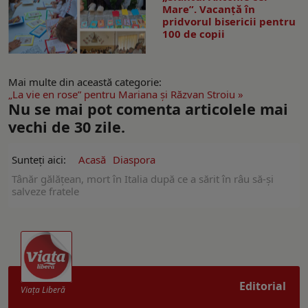
Mare”. Vacanță în
pridvorul bisericii pentru
100 de copii
Mai multe din această categorie:
„La vie en rose” pentru Mariana şi Răzvan Stroiu »
Nu se mai pot comenta articolele mai
vechi de 30 zile.
Sunteți aici:
Acasă
Diaspora
Tânăr gălățean, mort în Italia după ce a sărit în râu să-și
salveze fratele
Editorial
Viaţa Liberă