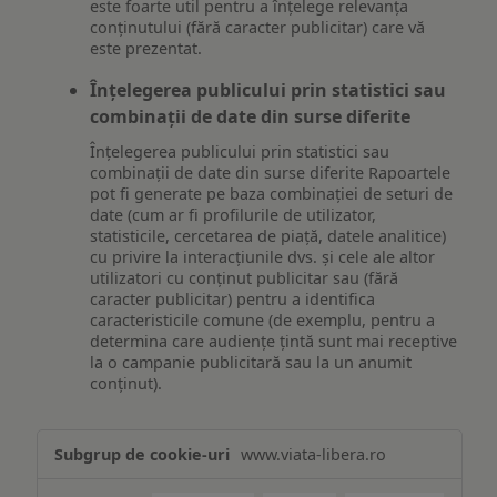
este foarte util pentru a înțelege relevanța
conținutului (fără caracter publicitar) care vă
este prezentat.
Înțelegerea publicului prin statistici sau
combinații de date din surse diferite
Înțelegerea publicului prin statistici sau
combinații de date din surse diferite Rapoartele
pot fi generate pe baza combinației de seturi de
date (cum ar fi profilurile de utilizator,
statisticile, cercetarea de piață, datele analitice)
cu privire la interacțiunile dvs. și cele ale altor
utilizatori cu conținut publicitar sau (fără
caracter publicitar) pentru a identifica
caracteristicile comune (de exemplu, pentru a
determina care audiențe țintă sunt mai receptive
la o campanie publicitară sau la un anumit
conținut).
Măsurare
www.viata-libera.ro
și
analiză