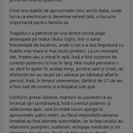
Cristi era stabilit de aproximativ cinci ani în Italia, unde
lucra ca electrician și devenise recent tată, o bucurie
importantă pentru familia sa.
Tragedia s-a petrecut pe una dintre micile plaje
amenajate pe malul râului Oglio, într-o zonă
frecventată de localnici, unde Cristi s-a dus împreună cu
fratele mai mare și mai mulți prieteni. La un moment
dat, fratele său a intrat în apă, însă a fost surprins de
curenții puternici și tras în larg. Mai multe persoane i-
au sărit în ajutor în același timp, printre care și Cristi, iar
eforturile lor au reușit să-l salveze pe bărbatul aflat în
pericol, însă, în timpul intervenției, tânărul de 27 de ani
a fost luat de curenți și a dispărut sub apă.
Conform presei italiene, martorii au povestit că au
încercat să-l urmărească, însă curentul puternic și
adâncimea apei, care în unele locuri ajunge la
aproximativ patru metri, au făcut imposibilă salvarea.
Imediat au fost alertate autoritățile, iar la fața locului au
intervenit pompieri, scafandri, echipaje medicale și un
elicopter de salvare. După căutări care au durat