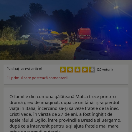
Evaluaţi acest articol
(20 voturi)
Fii primul care postează comentarii!
O familie din comuna gălățeană Matca trece printr-o
dramă greu de imaginat, după ce un tânăr și-a pierdut
viața în Italia, încercând să-și salveze fratele de la înec.
Cristi Vede, în vârstă de 27 de ani, a fost înghițit de
apele râului Oglio, între provinciile Brescia și Bergamo,
după ce a intervenit pentru a-și ajuta fratele mai mare,
prins de curenții puternici.