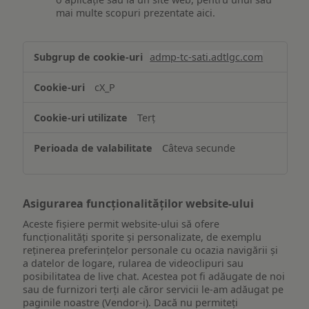
mai multe scopuri prezentate aici.
Stocarea
admp-tc-sati.adtlgc.com
și/sau
accesarea
cX_P
informațiilor
de
Terț
pe
un
Câteva secunde
dispozitiv
Asigurarea funcționalităților website-ului
Aceste fișiere permit website-ului să ofere
funcționalități sporite și personalizate, de exemplu
reţinerea preferinţelor personale cu ocazia navigării și
a datelor de logare, rularea de videoclipuri sau
posibilitatea de live chat. Acestea pot fi adăugate de noi
sau de furnizori terți ale căror servicii le-am adăugat pe
paginile noastre (Vendor-i). Dacă nu permiteți