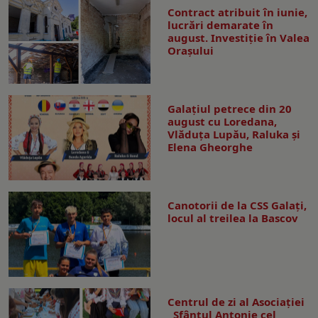
Contract atribuit în iunie,
lucrări demarate în
august. Investiţie în Valea
Oraşului
Galaţiul petrece din 20
august cu Loredana,
Vlăduța Lupău, Raluka și
Elena Gheorghe
Canotorii de la CSS Galați,
locul al treilea la Bascov
Centrul de zi al Asociației
„Sfântul Antonie cel