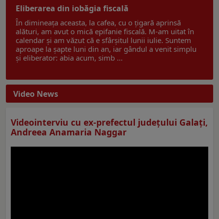
Eliberarea din iobăgia fiscală
În dimineața aceasta, la cafea, cu o țigară aprinsă
alături, am avut o mică epifanie fiscală. M-am uitat în
calendar și am văzut că e sfârșitul lunii iulie. Suntem
aproape la șapte luni din an, iar gândul a venit simplu
și eliberator: abia acum, simb ...
Video News
Videointerviu cu ex-prefectul judeţului Galaţi,
Andreea Anamaria Naggar