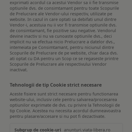
exprimati acordul ca acestui Vendor sa ii fie transmise
optiunile dvs. de consimtamant pentru toate Scopurile
de Prelucrare ale Vendor-ului respectiv, utilizate pe
website. In cazul in care optati sa debifati unul dintre
Vendor-i, acestuia nu ii vor fi transmise optiunile dvs.
de consimtamant, fie pozitive sau negative. Vendorul
devine inactiv si nu va cunoaste optiunile dvs., deci
implicit nu va efectua nicio Prelucrare a datelor dvs.,
intemeiata pe Consimtamant, pentru niciunul dintre
Scopurile de Prelucrare de pe website, chiar daca dvs.
ati optat cu DA pentru un Scop ce se regaseste printre
Scopurile de Prelucrare ale respectivului Vendor
inactivat.
Tehnologii de tip Cookie strict necesare
Aceste fisiere sunt strict necesare pentru functionarea
website-ului, inclusiv cele pentru salvarea/procesarea
optiunilor exprimate de dvs. cu privire la Tehnologii de
tip Cookie. Acestea nu necesita acordul dumneavoastra
pentru plasare/accesare si nu pot fi dezactivate.
Tehnologii
anunturi.viata-libera.ro