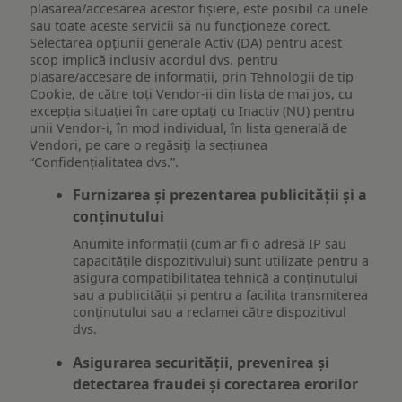
plasarea/accesarea acestor fișiere, este posibil ca unele
sau toate aceste servicii să nu funcționeze corect.
Selectarea opțiunii generale Activ (DA) pentru acest
scop implică inclusiv acordul dvs. pentru
plasare/accesare de informații, prin Tehnologii de tip
Cookie, de către toți Vendor-ii din lista de mai jos, cu
excepția situației în care optați cu Inactiv (NU) pentru
unii Vendor-i, în mod individual, în lista generală de
Vendori, pe care o regăsiți la secțiunea
“Confidențialitatea dvs.”.
Furnizarea și prezentarea publicității și a
conținutului
Anumite informații (cum ar fi o adresă IP sau
capacitățile dispozitivului) sunt utilizate pentru a
asigura compatibilitatea tehnică a conținutului
sau a publicității și pentru a facilita transmiterea
conținutului sau a reclamei către dispozitivul
dvs.
Asigurarea securității, prevenirea și
detectarea fraudei și corectarea erorilor