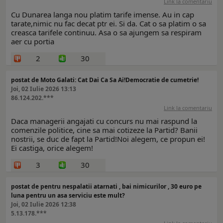
Link la comentariu
Cu Dunarea langa nou platim tarife imense. Au in cap
tarate,nimic nu fac decat ptr ei. Si da. Cat o sa platim o sa
creasca tarifele continuu. Asa o sa ajungem sa respiram
aer cu portia
2
30
postat de Moto Galati: Cat Dai Ca Sa Ai!Democratie de cumetrie!
Joi, 02 Iulie 2026 13:13
86.124.202.***
Link la comentariu
Daca managerii angajati cu concurs nu mai raspund la
comenzile politice, cine sa mai cotizeze la Partid? Banii
nostrii, se duc de fapt la Partid!Noi alegem, ce propun ei!
Ei castiga, orice alegem!
3
30
postat de pentru nespalatii atarnati , bai nimicurilor , 30 euro pe
luna pentru un asa serviciu este mult?
Joi, 02 Iulie 2026 12:38
5.13.178.***