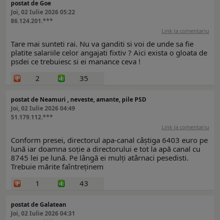
postat de Goe
Joi, 02 Iulie 2026 05:22
86.124.201.***
Link la comentariu
Tare mai sunteti rai. Nu va ganditi si voi de unde sa fie
platite salariile celor angajati fixtiv ? Aici exista o gloata de
psdei ce trebuiesc si ei manance ceva !
2
35
postat de Neamuri , neveste, amante, pile PSD
Joi, 02 Iulie 2026 04:49
51.179.112.***
Link la comentariu
Conform presei, directorul apa-canal câștiga 6403 euro pe
lună iar doamna soție a directorului e tot la apă canal cu
8745 lei pe lună. Pe lângă ei mulți atârnaci pesedisti.
Trebuie mărite faîntreținem
1
43
postat de Galatean
Joi, 02 Iulie 2026 04:31