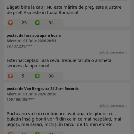
Băgați bine la cap ! Nu este mărire de preț, este ajustare
de preț! Asa este în toată România!
25
54
postat de fara apa apare boala
Miercuri, 01 Iulie 2026 20:51
89.137.231.***
Link la comentariu
Este inacceptabil asa ceva..trebuie facuta o ancheta
serioasa la apa-canal!
5
98
postat de Von Bergovicz 24.3 cm Records
Miercuri, 01 Iulie 2026 20:26
109.166.135.***
Link la comentariu
Pucheanu va fi în continuare ovaționat de gibonii cu
buletin însă gibonii vor fi din ce in ce mai nespălați, mai
jegoși, mai săraci, închiși în țarcul de 15 min etc etc