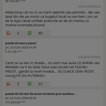
86.124.201.***
Link la comentariu
Atata timp cat nu ni sa marit salariile sau pensiile , dar sau
taiat din ele pe motiv ca bugetul local nu are bani ,voi cei
de la Apa Canal umflati preturile an de an mereu cu
motive inventate,Rusine.
2
40
postat de Iancu Jianul
Joi, 02 Iulie 2026 01:09
5.13.130.***
Link la comentariu
Cand se va iesi in strada... nu vom mai avea CE APARA sau
REPARA! Va fi IN VAN! Totul este DOAR UN TEATRU
PROST.. gandit la nivel modial... SE COACE CEVA PESTE
covrig19! DA PUTERNIC!
3
22
postat de Să vezi de-acum miresme prin autobuz …
Joi, 02 Iulie 2026 00:54
174.253.84.***