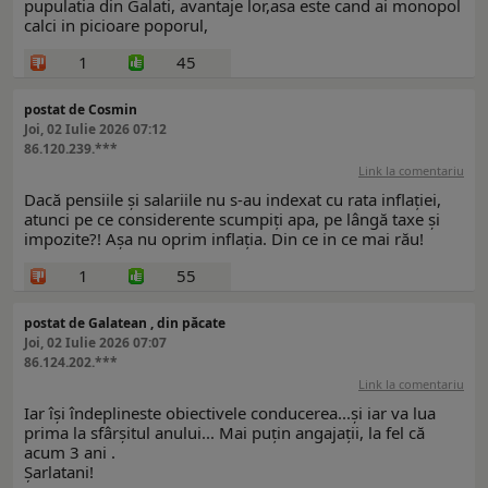
pupulatia din Galati, avantaje lor,asa este cand ai monopol
calci in picioare poporul,
1
45
postat de Cosmin
Joi, 02 Iulie 2026 07:12
86.120.239.***
Link la comentariu
Dacă pensiile și salariile nu s-au indexat cu rata inflației,
atunci pe ce considerente scumpiți apa, pe lângă taxe și
impozite?! Așa nu oprim inflația. Din ce in ce mai rău!
1
55
postat de Galatean , din păcate
Joi, 02 Iulie 2026 07:07
86.124.202.***
Link la comentariu
Iar își îndeplineste obiectivele conducerea...și iar va lua
prima la sfârșitul anului... Mai puțin angajații, la fel că
acum 3 ani .
Șarlatani!