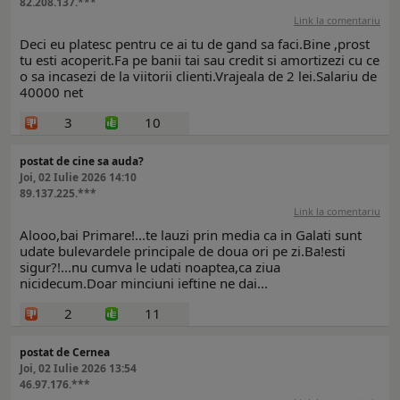
82.208.137.***
Link la comentariu
Deci eu platesc pentru ce ai tu de gand sa faci.Bine ,prost
tu esti acoperit.Fa pe banii tai sau credit si amortizezi cu ce
o sa incasezi de la viitorii clienti.Vrajeala de 2 lei.Salariu de
40000 net
3
10
postat de cine sa auda?
Joi, 02 Iulie 2026 14:10
89.137.225.***
Link la comentariu
Alooo,bai Primare!...te lauzi prin media ca in Galati sunt
udate bulevardele principale de doua ori pe zi.Ba!esti
sigur?!...nu cumva le udati noaptea,ca ziua
nicidecum.Doar minciuni ieftine ne dai...
2
11
postat de Cernea
Joi, 02 Iulie 2026 13:54
46.97.176.***