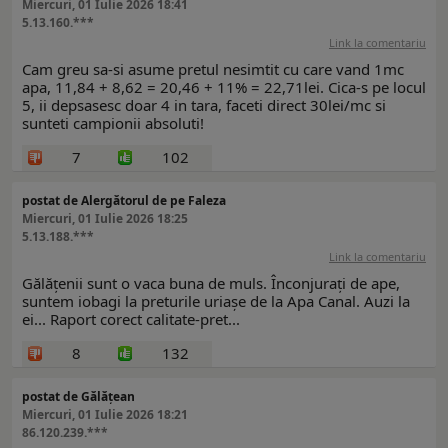
Miercuri, 01 Iulie 2026 18:41
5.13.160.***
Link la comentariu
Cam greu sa-si asume pretul nesimtit cu care vand 1mc
apa, 11,84 + 8,62 = 20,46 + 11% = 22,71lei. Cica-s pe locul
5, ii depsasesc doar 4 in tara, faceti direct 30lei/mc si
sunteti campionii absoluti!
7
102
postat de Alergătorul de pe Faleza
Miercuri, 01 Iulie 2026 18:25
5.13.188.***
Link la comentariu
Gălățenii sunt o vaca buna de muls. Înconjurați de ape,
suntem iobagi la preturile uriașe de la Apa Canal. Auzi la
ei... Raport corect calitate-pret...
8
132
postat de Gălățean
Miercuri, 01 Iulie 2026 18:21
86.120.239.***