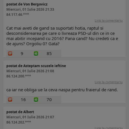
postat de Von Bergovicz
Miercuri, 01 Iulie 2026 21:33
84.117.46.***
Link la comentariu
Cat mai aveti de gand sa suportati hotia, raptul si
desconsiderearea pe care o livreaza PSD-ul din ce in ce
mai abitir incepand cu 2016? Pana cand? Nu credeti ca e
de ajuns? Orgoliu 0? Gata?
9
85
postat de Asteptam scuzele ieftine
Miercuri, 01 Iulie 2026 21:08
86.124.200.***
Link la comentariu
ca iar ne obliga ue la ceva naspa pentru fraierul de rand.
16
70
postat de Albert
Miercuri, 01 Iulie 2026 21:07
86.124.202.***
Link la comentariu