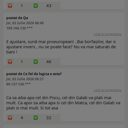
1
43
postat de Qa
Joi, 02 Iulie 2026 06:48
109.166.130.***
Link la comentariu
E ajustare, sună mai proeuropean! ..Bai borfașilor, dar o
ajustare invers , nu se poate face? Nu va mai saturati de
bani !
1
46
postat de Ce fel de logica e asta?
Joi, 02 Iulie 2026 06:21
89.137.136.***
Link la comentariu
Ca sa aiba apa cel din Piscu, cel din Galati va plati mai
mult. Ca apoi sa aiba apa si cel din Matca, cel din Galati va
plati si mai mult. Si tot asa
4
32