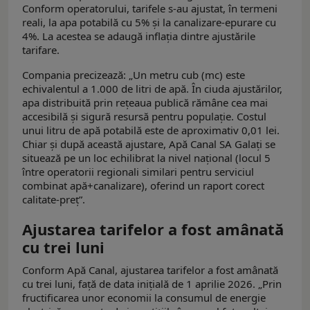
Conform operatorului, tarifele s-au ajustat, în termeni
reali, la apa potabilă cu 5% și la canalizare-epurare cu
4%. La acestea se adaugă inflația dintre ajustările
tarifare.
Compania precizează: „Un metru cub (mc) este
echivalentul a 1.000 de litri de apă. În ciuda ajustărilor,
apa distribuită prin rețeaua publică rămâne cea mai
accesibilă și sigură resursă pentru populație. Costul
unui litru de apă potabilă este de aproximativ 0,01 lei.
Chiar și după această ajustare, Apă Canal SA Galați se
situează pe un loc echilibrat la nivel național (locul 5
între operatorii regionali similari pentru serviciul
combinat apă+canalizare), oferind un raport corect
calitate-preț”.
Ajustarea tarifelor a fost amânată
cu trei luni
Conform Apă Canal, ajustarea tarifelor a fost amânată
cu trei luni, față de data inițială de 1 aprilie 2026. „Prin
fructificarea unor economii la consumul de energie