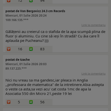
12
94
postat de Von Bergovicz 24.3 cm Records
Miercuri, 01 Iulie 2026 20:24
109.166.135.***
Link la comentariu
Gălățenii au creierul ca o stafida de la apa scumpă plina de
fluor și aluminiu. Cu cine să ieși în stradă? Cu ăia care îl
aplauda pe Pucheanu?:)))
16
83
postat de tzache
Miercuri, 01 Iulie 2026 20:03
89.137.225.***
Link la comentariu
Nici nu vreau sa ma gandesc,iar pleaca in Anglia
,,profesoara de matematica" de la intretinere.Abia astepta
o veste ca asta,sa vezi acu' cat costa 1mc de apa la
Asociatia 550 din Micro 21,peste 19 lei
5
56