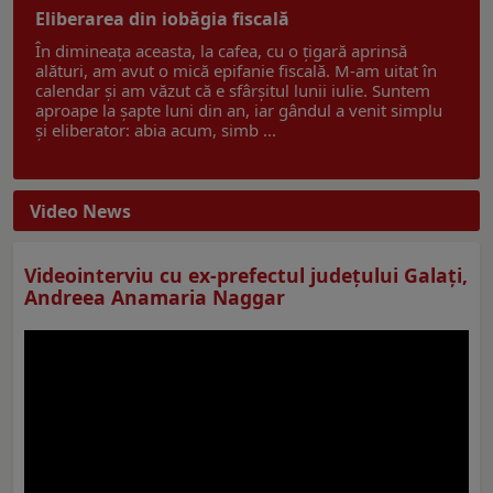
Eliberarea din iobăgia fiscală
În dimineața aceasta, la cafea, cu o țigară aprinsă
alături, am avut o mică epifanie fiscală. M-am uitat în
calendar și am văzut că e sfârșitul lunii iulie. Suntem
aproape la șapte luni din an, iar gândul a venit simplu
și eliberator: abia acum, simb ...
Video News
Videointerviu cu ex-prefectul judeţului Galaţi,
Andreea Anamaria Naggar