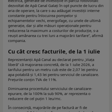
electrică, generate de investițiile în parcul fotovoltaic
dezvoltat de Apă Canal Galați în opt puncte de lucru din
aria de operare, la care s-au adăugat investiții interne
constante pentru înlocuirea pompelor și
echipamentelor vechi, energofage, cu unele de ultimă
generație, dar și alte măsuri operaționale pentru
reducerea la maximum a costurilor de producție, s-a
reușit amânarea cu trei luni a majorării tarifare”, afirmă
compania.
Cu cât cresc facturile, de la 1 iulie
Reprezentanții Apă Canal au declarat pentru „Viața
liberă” că majorarea concretă, de la 1 iulie 2026, a
tarifului pentru un metru cub este de 2,07 lei pentru
apa potabilă și 1,43 lei pentru serviciul de canalizare.
Prețurile conțin TVA de 11%.
Diminuarea procentului serviciului de canalizare-
epurare, de la 100% la sub 90%, ar reprezenta o
reducere de cel puțin 1 leu/mc.
În consecință, majorările de pe factură ar fi de