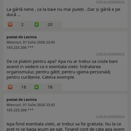
Link la comentariu
La gârlă nene , ca la baie nu mai puteți ..Dar și gârlă e pe
ducă …
2
20
postat de Lavinia
Miercuri, 01 Iulie 2026 23:05
165.225.206.***
Link la comentariu
De ce platim pentru apa? Apa nu ar trebui sa coste bani
avand in vedere ca e esentiala vietii: hidratarea
organismului; pentru gătit; pentru igiena personală;
pentru curățenie. Cateva exemple.
16
78
postat de Lavinia
Miercuri, 01 Iulie 2026 23:02
165.225.206.***
Link la comentariu
Apa fiind esentiala vietii, ar trebui sa fie gratuita. Nu la ce
pret ni se baga acum pe gat. Tinand cont de cata apa avem