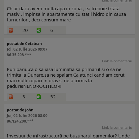
Link la comentariu
Chiar daca avem multa apa in zona , ea trebuie trtata
masiv , impinsa in apartamente cu statii hidro din cauza
turnurilor , deci consum mare
20
6
postat de Cetatean
Joi, 02 Iulie 2026 09:07
86.35.208.***
Link la comentariu
Pun pariu,ca o sa iasa luminatia sa primarul si o sa ne
trimita la Dunare,sa ne spalam.Ca atunci cand am cerut
mai multi copaci in oras si ne-a trimis la
padure!NENOROCITILOR!
3
52
postat de John
Joi, 02 Iulie 2026 08:00
86.124.200.***
Link la comentariu
Investiții de infrastructură pe buzunarul oamenilor? Unde