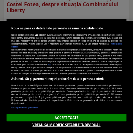
Costel Fotea, despre situaţia Combinatului
Liberty
Nouă ne pasă ca datele tale personale să rămână confidențiale
Noi și partenerii noștri
585
stocăm și/sau accesăm informații pe dispozitivul dvs., precum identificatorii cookie
unici pentru prelucrarea datelor cu caracter personal. Puteți accepta sau gestiona preferințele dvs. făcând clic
mai jos, respectiv vă puteți opune utilizării unui interes legitim în orice moment pe pagina cu politica de
confidențialitate. Aceste alegeri vor fi raportate partenerilor noștri și nu vă vor afecta navigarea.
Mai multe
detalii
Noi si partenerii nostri (retelele de socializare si agentiile de publicitate partenere, precum si furnizorii nostri de
servicii de date analitice) prelucram date pentru a permite website-ului sa functioneze, pentru a personaliza
continutul si anunturile publicitare afisate in functie de interesele si/sau profilul dvs., pentru a va oferi
functionalitati aferente retelelor de socializare si pentru a analiza traficul pe website. Beneficiati de drepturile
prevazute de art. 15-22 din GDPR in legatura cu prelucrarea datelor cu caracter personal. Aceste drepturi pot fi
exercitate prin modalitatea indicata
aici
. Prin click pe “ACCEPT TOATE”, acceptati folosirea tuturor Tehnologiilor
de tip Cookie, care implica inclusiv acceptul dvs. cu privire la stocarea/accesarea informatiilor de catre Vendor-ii
cu care colaboram. Prin click pe “VREAU SA MODIFIC SETARILE INDIVIDUAL” puteti schimba preferintele in mod
individual, mai putin cele legate de cookie strict necesare pentru functionarea website-ului.
Atât noi, cât și partenerii noștri prelucrăm datele pentru a oferi:
Dezvoltarea și îmbunătățirea serviciilor. Utilizarea profilurilor pentru selectarea conținutului personalizat.
Măsurarea performanței reclamelor. Stocarea și/sau accesarea informațiilor de pe un dispozitiv. Utilizarea
Ultimele Ştiri
profilurilor pentru selectarea publicității personalizate. Crearea profilurilor de conținut personalizat. Utilizarea
datelor limitate pentru a selecta conținutul. Crearea profilurilor pentru publicitate personalizată. Măsurarea
performanței conținutului. Înțelegerea publicului prin statistici sau combinații de date din surse diferite.
Utilizarea de date limitate pentru a selecta publicitatea. Date precise de geolocație și identificarea prin scanarea
dispozitivului.
Listă parteneri (furnizori)
ACCEPT TOATE
VREAU SA MODIFIC SETARILE INDIVIDUAL