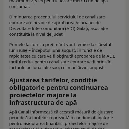
maximum 2,5 lei pentru fiecare metru cub de apă
consumat.
Diminuarea procentului serviciului de canalizare-
epurare are nevoie de aprobarea Asociației de
Dezvoltare Intercomunitară (ADI) Galați, asociație
constituită la nivel de județ.
Primele facturi cu preț mărit vor fi emise la sfârșitul
lunii iulie – începutul lunii august. În funcție de
rapiditatea cu care va fi obținută aprobarea de la ADI,
tariful redus pentru canalizare-epurare va fi prins în
facturile pe luna iulie sau, cel mai târziu, august.
Ajustarea tarifelor, condiție
obligatorie pentru continuarea
proiectelor majore la
infrastructura de apă
Apă Canal informează că această măsură de ajustare
periodică a tarifelor reprezintă o condiție obligatorie
pentru asigurarea finanțării proiectelor majore de