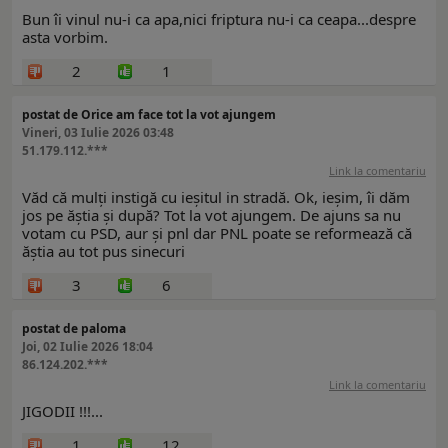
Bun îi vinul nu-i ca apa,nici friptura nu-i ca ceapa...despre
asta vorbim.
2
1
postat de Orice am face tot la vot ajungem
Vineri, 03 Iulie 2026 03:48
51.179.112.***
Link la comentariu
Văd că mulți instigă cu ieșitul in stradă. Ok, ieșim, îi dăm
jos pe ăștia și după? Tot la vot ajungem. De ajuns sa nu
votam cu PSD, aur și pnl dar PNL poate se reformează că
ăștia au tot pus sinecuri
3
6
postat de paloma
Joi, 02 Iulie 2026 18:04
86.124.202.***
Link la comentariu
JIGODII !!!...
1
12