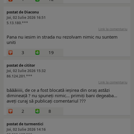
postat de Diaconu
Joi, 02 Iulie 2026 16:51
5.13.180.***
Link la comentariu
Pana nu iesim in strada nu rezolvam nimic nu suntem
uniti
3
19
postat de cititor
Joi, 02 Iulie 2026 15:32
86.124.201.***
Link la comentariu
băăăiiiii, de ce a fost blocată ieșirea din oraș astăzi
dimineață ? nu spuneți nimic... primiți bani degeaba...
aveți curaj să publicați comentariul ???
2
8
postat de turmentici
Joi, 02 Iulie 2026 14:16