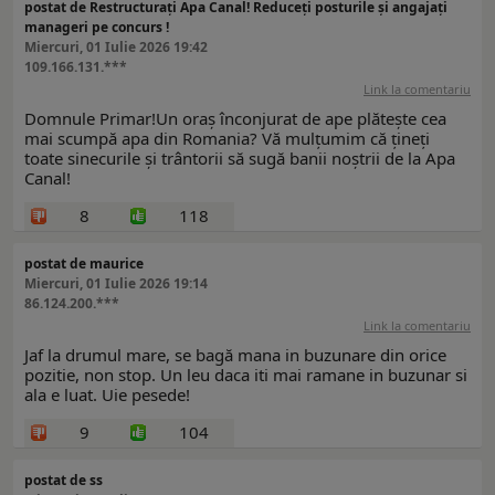
postat de Restructurați Apa Canal! Reduceți posturile și angajați
manageri pe concurs !
Miercuri, 01 Iulie 2026 19:42
109.166.131.***
Link la comentariu
Domnule Primar!Un oraș înconjurat de ape plătește cea
mai scumpă apa din Romania? Vă mulțumim că țineți
toate sinecurile și trântorii să sugă banii noștrii de la Apa
Canal!
8
118
postat de maurice
Miercuri, 01 Iulie 2026 19:14
86.124.200.***
Link la comentariu
Jaf la drumul mare, se bagă mana in buzunare din orice
pozitie, non stop. Un leu daca iti mai ramane in buzunar si
ala e luat. Uie pesede!
9
104
postat de ss