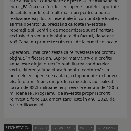
care a asigurat cofinanțare de peste 40 de milioane de
euro. „Fără aceste fonduri europene, tarifele suportate
de cetățeni ar fi fost mult mai mari pentru a putea
realiza aceleași lucrări esențiale în comunitățile locale”,
afirmă operatorul, precizând că toate investițiile,
reparațiile și lucrările de modernizare sunt finanțate
exclusiv din veniturile obținute din facturi, deoarece
Apă Canal nu primește subvenții de la bugetele locale.
Operatorul mai precizează că reinvestește tot profitul
obținut, în fiecare an. „Aproximativ 90% din profitul
anual este dirijat direct în reabilitarea conductelor
vechi, diferența fiind alocată pentru conformări la
normele europene de calitate, echipamente, extinderi
etc. În ultimii 5 ani, din profit reinvestit s-au realizat
lucrări de 82,3 milioane lei și revizii-reparații de 120,5
milioane lei. Programul de investiții proprii (profit
reinvestit, fond IID, amortizare) este în anul 2026 de
51,3 milioane lei”.
ETICHETAT CU
GALATI
VIATA LIBERA
TARIFE
APA CANAL