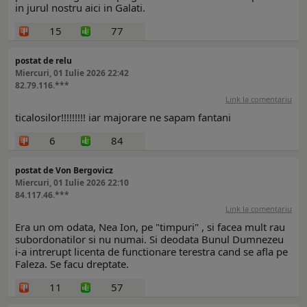
in jurul nostru aici in Galati.
15
77
postat de relu
Miercuri, 01 Iulie 2026 22:42
82.79.116.***
Link la comentariu
ticalosilor!!!!!!!!! iar majorare ne sapam fantani
6
84
postat de Von Bergovicz
Miercuri, 01 Iulie 2026 22:10
84.117.46.***
Link la comentariu
Era un om odata, Nea Ion, pe "timpuri" , si facea mult rau
subordonatilor si nu numai. Si deodata Bunul Dumnezeu
i-a intrerupt licenta de functionare terestra cand se afla pe
Faleza. Se facu dreptate.
11
57