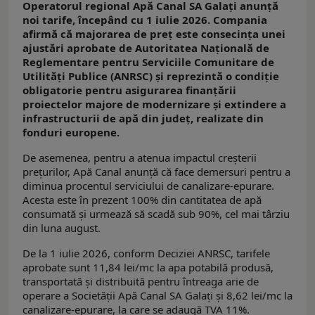
Operatorul regional Apă Canal SA Galați anunță
noi tarife, începând cu 1 iulie 2026. Compania
afirmă că majorarea de preț este consecința unei
ajustări aprobate de Autoritatea Națională de
Reglementare pentru Serviciile Comunitare de
Utilități Publice (ANRSC) și reprezintă o condiție
obligatorie pentru asigurarea finanțării
proiectelor majore de modernizare și extindere a
infrastructurii de apă din județ, realizate din
fonduri europene.
De asemenea, pentru a atenua impactul creșterii
prețurilor, Apă Canal anunță că face demersuri pentru a
diminua procentul serviciului de canalizare-epurare.
Acesta este în prezent 100% din cantitatea de apă
consumată și urmează să scadă sub 90%, cel mai târziu
din luna august.
De la 1 iulie 2026, conform Deciziei ANRSC, tarifele
aprobate sunt 11,84 lei/mc la apa potabilă produsă,
transportată și distribuită pentru întreaga arie de
operare a Societății Apă Canal SA Galați și 8,62 lei/mc la
canalizare-epurare, la care se adaugă TVA 11%.