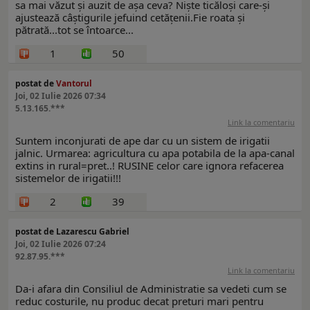
sa mai văzut și auzit de așa ceva? Niște ticăloși care-și
ajustează câștigurile jefuind cetățenii.Fie roata și
pătrată...tot se întoarce...
1
50
postat de
Vantorul
Joi, 02 Iulie 2026 07:34
5.13.165.***
Link la comentariu
Suntem inconjurati de ape dar cu un sistem de irigatii
jalnic. Urmarea: agricultura cu apa potabila de la apa-canal
extins in rural=pret..! RUSINE celor care ignora refacerea
sistemelor de irigatii!!!
2
39
postat de Lazarescu Gabriel
Joi, 02 Iulie 2026 07:24
92.87.95.***
Link la comentariu
Da-i afara din Consiliul de Administratie sa vedeti cum se
reduc costurile, nu produc decat preturi mari pentru