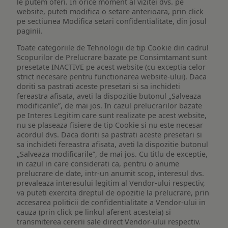
le putem oferi. In orice moment al vizitei dvs. pe
website, puteti modifica o setare anterioara, prin click
pe sectiunea Modifica setari confidentialitate, din josul
paginii.
Toate categoriile de Tehnologii de tip Cookie din cadrul
Scopurilor de Prelucrare bazate pe Consimtamant sunt
presetate INACTIVE pe acest website (cu exceptia celor
strict necesare pentru functionarea website-ului). Daca
doriti sa pastrati aceste presetari si sa inchideti
fereastra afisata, aveti la dispozitie butonul „Salveaza
modificarile”, de mai jos. In cazul prelucrarilor bazate
pe Interes Legitim care sunt realizate pe acest website,
nu se plaseaza fisiere de tip Cookie si nu este necesar
acordul dvs. Daca doriti sa pastrati aceste presetari si
sa inchideti fereastra afisata, aveti la dispozitie butonul
„Salveaza modificarile”, de mai jos. Cu titlu de exceptie,
in cazul in care considerati ca, pentru o anume
prelucrare de date, intr-un anumit scop, interesul dvs.
prevaleaza interesului legitim al Vendor-ului respectiv,
va puteti exercita dreptul de opozitie la prelucrare, prin
accesarea politicii de confidentialitate a Vendor-ului in
cauza (prin click pe linkul aferent acesteia) si
transmiterea cererii sale direct Vendor-ului respectiv.