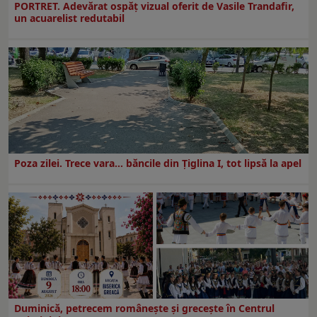
PORTRET. Adevărat ospăț vizual oferit de Vasile Trandafir,
un acuarelist redutabil
Poza zilei. Trece vara… băncile din Ţiglina I, tot lipsă la apel
Duminică, petrecem româneşte şi greceşte în Centrul