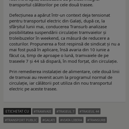
transportul călătorilor pe cele două trasee.
Defecțiunea a apărut într-un context deja tensionat
pentru transportul electric din Galați, după ce, la
sfârșitul lunii mai, conducerea Transurb analizase
posibilitatea suspendării circulației tramvaielor și
troleibuzelor în weekend, ca măsură de reducere a
costurilor. Propunerea a fost respinsă de sindicat și nu a
mai fost pusă în aplicare, însă avaria din 10 iunie a
făcut ca, timp de aproape o lună, tramvaiele de pe
traseele 7 și 44 să dispară, în mod forțat, din circulație.
Prin remedierea instalației de alimentare, cele două linii
de tramvai au revenit acum la programul normal de
circulație, iar călătorii pot utiliza din nou transportul
electric pe aceste trasee.
ETICHETAT CU
TRAMVAIE
TRASEUL 7
TRASEUL 44
TRANSPORT PUBLIC
GALATI
VIATA LIBERA
TRANSURB