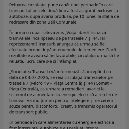
Reluarea circulației pune capăt unei perioade în care
transportul pe cele două linii a fost asigurat exclusiv cu
autobuze, după avaria produsă, pe 10 iunie, la stația de
redresare din zona Băii Comunale.
În urmă cu doar câteva zile, „Viața liberă” scria că
tramvaiele încă lipseau de pe traseele 7 și 44, iar
reprezentanții Transurb anunțau că urmau să fie
efectuate probe după intervențiile de remediere. Dacă
rezultatele aveau să fie favorabile, circulația urma să fie
reluată, lucru care s-a și întâmplat.
„Societatea Transurb vă informează că, începând cu
data de 03.07.2026, se reia circulația tramvaielor pe
traseele 7 (Micro 19 – Piața Centrală) și 44 (Comat –
Piața Centrală), ca urmare a remedierii avariei la
sistemul de alimentare cu energie electrică a rețelei de
tramvai. Vă mulțumim pentru înțelegere și ne cerem
scuze pentru disconfortul creat”, a transmis operatorul
de transport public.
În perioada în care alimentarea cu energie electrică a
fost întreruptă, autobuzele au preluat integral