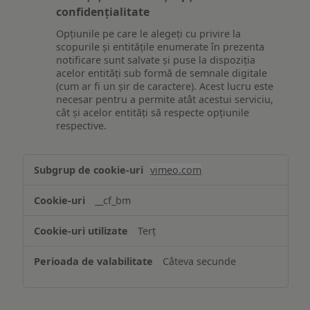
confidențialitate
Opțiunile pe care le alegeți cu privire la
scopurile și entitățile enumerate în prezenta
notificare sunt salvate și puse la dispoziția
acelor entități sub formă de semnale digitale
(cum ar fi un șir de caractere). Acest lucru este
necesar pentru a permite atât acestui serviciu,
cât și acelor entități să respecte opțiunile
respective.
Asigurarea
vimeo.com
funcționalităților
website-
__cf_bm
ului
Terț
Câteva secunde