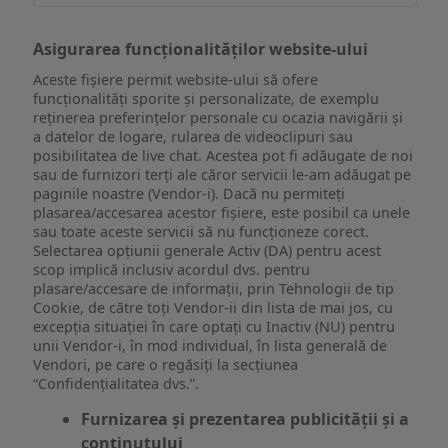
Asigurarea funcționalităților website-ului
Aceste fișiere permit website-ului să ofere
funcționalități sporite și personalizate, de exemplu
reţinerea preferinţelor personale cu ocazia navigării și
a datelor de logare, rularea de videoclipuri sau
posibilitatea de live chat. Acestea pot fi adăugate de noi
sau de furnizori terți ale căror servicii le-am adăugat pe
paginile noastre (Vendor-i). Dacă nu permiteți
plasarea/accesarea acestor fișiere, este posibil ca unele
sau toate aceste servicii să nu funcționeze corect.
Selectarea opțiunii generale Activ (DA) pentru acest
scop implică inclusiv acordul dvs. pentru
plasare/accesare de informații, prin Tehnologii de tip
Cookie, de către toți Vendor-ii din lista de mai jos, cu
excepția situației în care optați cu Inactiv (NU) pentru
unii Vendor-i, în mod individual, în lista generală de
Vendori, pe care o regăsiți la secțiunea
“Confidențialitatea dvs.”.
Furnizarea și prezentarea publicității și a
conținutului