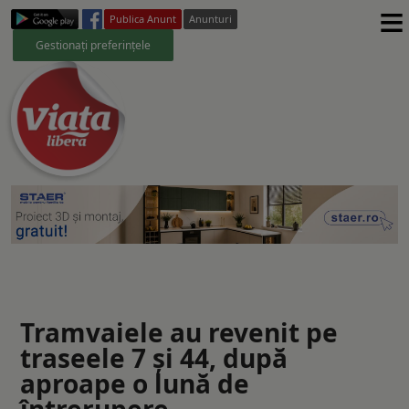
≡
Publica Anunt
Anunturi
Gestionați preferințele
Tramvaiele au revenit pe
traseele 7 și 44, după
aproape o lună de
întrerupere