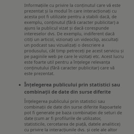
Informațiile cu privire la conținutul care vă este
prezentat și la modul în care interacționați cu
acesta pot fi utilizate pentru a stabili dacă, de
exemplu, conținutul (fără caracter publicitar) a
ajuns la publicul vizat și dacă corespunde
intereselor dvs. De exemplu, indiferent dacă
citiți un articol, vizionați un videoclip, ascultați
un podcast sau vizualizați o descriere a
produsului, cât timp petreceți pe acest serviciu și
pe paginile web pe care le vizitați etc. Acest lucru
este foarte util pentru a înțelege relevanța
conținutului (fără caracter publicitar) care vă
este prezentat.
Înțelegerea publicului prin statistici sau
combinații de date din surse diferite
Înțelegerea publicului prin statistici sau
combinații de date din surse diferite Rapoartele
pot fi generate pe baza combinației de seturi de
date (cum ar fi profilurile de utilizator,
statisticile, cercetarea de piață, datele analitice)
cu privire la interacțiunile dvs. și cele ale altor