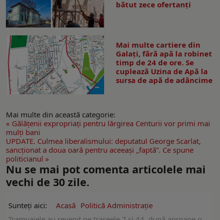
bătut zece ofertanţi
Mai multe cartiere din
Galați, fără apă la robinet
timp de 24 de ore. Se
cuplează Uzina de Apă la
sursa de apă de adâncime
Mai multe din această categorie:
« Gălăţenii expropriați pentru lărgirea Centurii vor primi mai
mulți bani
UPDATE. Culmea liberalismului: deputatul George Scarlat,
sancţionat a doua oară pentru aceeaşi „faptă”. Ce spune
politicianul »
Nu se mai pot comenta articolele mai
vechi de 30 zile.
Sunteți aici:
Acasă
Politică Administrație
Tramvaiele au revenit pe traseele 7 și 44, după aproape o