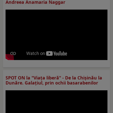
Andreea Anamaria Naggar
SPOT ON la "Viaţa liberă" - De la Chișinău la
Dunăre. Galațiul, prin ochii basarabenilor