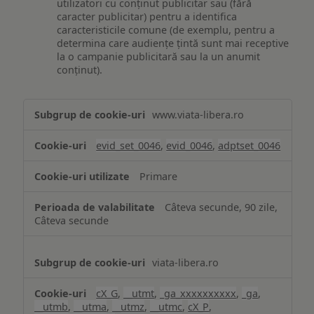
utilizatori cu conținut publicitar sau (fără
caracter publicitar) pentru a identifica
caracteristicile comune (de exemplu, pentru a
determina care audiențe țintă sunt mai receptive
la o campanie publicitară sau la un anumit
conținut).
Măsurare
www.viata-libera.ro
și
analiză
evid_set_0046
,
evid_0046
,
adptset_0046
Primare
Câteva secunde, 90 zile,
Câteva secunde
viata-libera.ro
cX_G
,
__utmt
,
_ga_xxxxxxxxxx
,
_ga
,
__utmb
,
__utma
,
__utmz
,
__utmc
,
cX_P
,