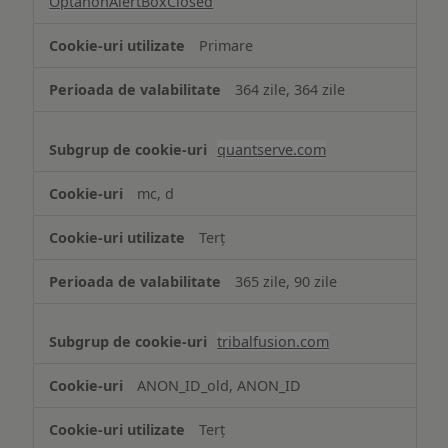
OptanonAlertBoxClosed
Primare
364 zile, 364 zile
quantserve.com
mc, d
Terț
365 zile, 90 zile
tribalfusion.com
ANON_ID_old, ANON_ID
Terț