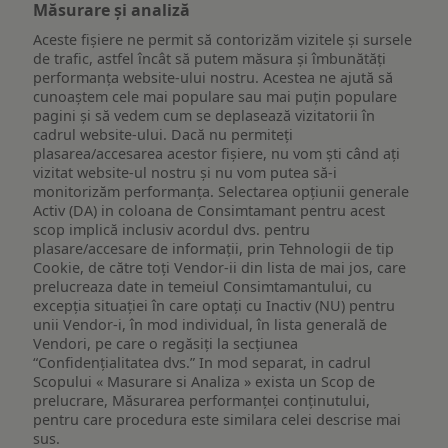
Măsurare și analiză
Aceste fișiere ne permit să contorizăm vizitele și sursele
de trafic, astfel încât să putem măsura și îmbunătăți
performanța website-ului nostru. Acestea ne ajută să
cunoaștem cele mai populare sau mai puțin populare
pagini și să vedem cum se deplasează vizitatorii în
cadrul website-ului. Dacă nu permiteți
plasarea/accesarea acestor fișiere, nu vom ști când ați
vizitat website-ul nostru și nu vom putea să-i
monitorizăm performanța. Selectarea opțiunii generale
Activ (DA) in coloana de Consimtamant pentru acest
scop implică inclusiv acordul dvs. pentru
plasare/accesare de informații, prin Tehnologii de tip
Cookie, de către toți Vendor-ii din lista de mai jos, care
prelucreaza date in temeiul Consimtamantului, cu
excepția situației în care optați cu Inactiv (NU) pentru
unii Vendor-i, în mod individual, în lista generală de
Vendori, pe care o regăsiți la secțiunea
“Confidențialitatea dvs.” In mod separat, in cadrul
Scopului « Masurare si Analiza » exista un Scop de
prelucrare, Măsurarea performanței conținutului,
pentru care procedura este similara celei descrise mai
sus.