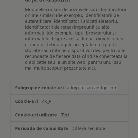
Modulele cookie, dispozitivele sau identificatorii
online similari (de exemplu, identificatorii de
autentificare, identificatorii alocați aleatoriu,
identificatorii de rețea) împreună cu alte
informații (de exemplu, tipul browserului și
informațiile despre acesta, limba, dimensiunea
ecranului, tehnologiile acceptate etc.) pot fi
stocate sau citite pe dispozitivul dvs. pentru a le
recunoaște de fiecare dată când se conectează la
o aplicație sau la un site web, pentru unul sau
mai multe scopuri prezentate aici.
Stocarea
admp-tc-sati.adtlgc.com
și/sau
accesarea
cX_P
informațiilor
de
Terț
pe
un
Câteva secunde
dispozitiv