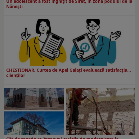
Un adolescent a fost înghițit de Siret, în zona podului de la
Nănești
CHESTIONAR. Curtea de Apel Galați evaluează satisfacția...
clienților
Cât de repede au început lucrările de modernizare la