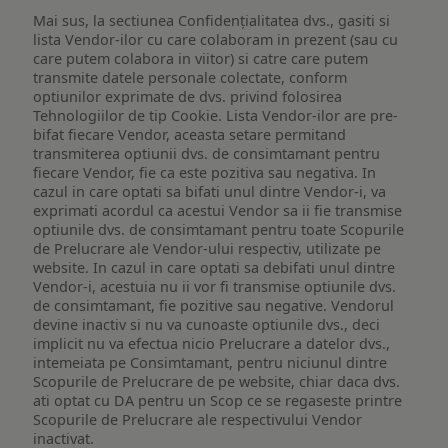
Mai sus, la sectiunea Confidențialitatea dvs., gasiti si
lista Vendor-ilor cu care colaboram in prezent (sau cu
care putem colabora in viitor) si catre care putem
transmite datele personale colectate, conform
optiunilor exprimate de dvs. privind folosirea
Tehnologiilor de tip Cookie. Lista Vendor-ilor are pre-
bifat fiecare Vendor, aceasta setare permitand
transmiterea optiunii dvs. de consimtamant pentru
fiecare Vendor, fie ca este pozitiva sau negativa. In
cazul in care optati sa bifati unul dintre Vendor-i, va
exprimati acordul ca acestui Vendor sa ii fie transmise
optiunile dvs. de consimtamant pentru toate Scopurile
de Prelucrare ale Vendor-ului respectiv, utilizate pe
website. In cazul in care optati sa debifati unul dintre
Vendor-i, acestuia nu ii vor fi transmise optiunile dvs.
de consimtamant, fie pozitive sau negative. Vendorul
devine inactiv si nu va cunoaste optiunile dvs., deci
implicit nu va efectua nicio Prelucrare a datelor dvs.,
intemeiata pe Consimtamant, pentru niciunul dintre
Scopurile de Prelucrare de pe website, chiar daca dvs.
ati optat cu DA pentru un Scop ce se regaseste printre
Scopurile de Prelucrare ale respectivului Vendor
inactivat.