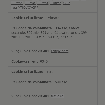
__utmb
,
__utma
,
__utmz
,
__utmc
,
cX_P
,
_ga_YTJQVQYCPP
Primare
394 zile, Câteva
secunde, 399 zile, 399 zile, Câteva secunde, 399
zile, 182 zile, 364 zile, 394 zile, 729 zile
adtlgc.com
evid_0046
Terț
540 zile
trafic.ro