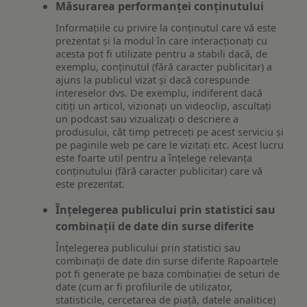
Măsurarea performanței conținutului
Informațiile cu privire la conținutul care vă este
prezentat și la modul în care interacționați cu
acesta pot fi utilizate pentru a stabili dacă, de
exemplu, conținutul (fără caracter publicitar) a
ajuns la publicul vizat și dacă corespunde
intereselor dvs. De exemplu, indiferent dacă
citiți un articol, vizionați un videoclip, ascultați
un podcast sau vizualizați o descriere a
produsului, cât timp petreceți pe acest serviciu și
pe paginile web pe care le vizitați etc. Acest lucru
este foarte util pentru a înțelege relevanța
conținutului (fără caracter publicitar) care vă
este prezentat.
Înțelegerea publicului prin statistici sau
combinații de date din surse diferite
Înțelegerea publicului prin statistici sau
combinații de date din surse diferite Rapoartele
pot fi generate pe baza combinației de seturi de
date (cum ar fi profilurile de utilizator,
statisticile, cercetarea de piață, datele analitice)