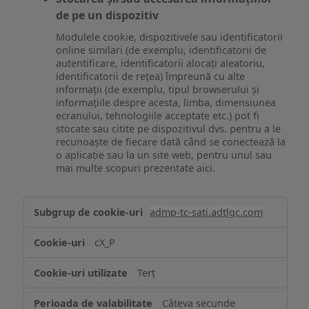
de pe un dispozitiv
Modulele cookie, dispozitivele sau identificatorii
online similari (de exemplu, identificatorii de
autentificare, identificatorii alocați aleatoriu,
identificatorii de rețea) împreună cu alte
informații (de exemplu, tipul browserului și
informațiile despre acesta, limba, dimensiunea
ecranului, tehnologiile acceptate etc.) pot fi
stocate sau citite pe dispozitivul dvs. pentru a le
recunoaște de fiecare dată când se conectează la
o aplicație sau la un site web, pentru unul sau
mai multe scopuri prezentate aici.
Stocarea
admp-tc-sati.adtlgc.com
și/sau
accesarea
cX_P
informațiilor
de
Terț
pe
un
Câteva secunde