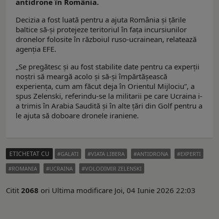
antidrone în România.
Decizia a fost luată pentru a ajuta România și țările
baltice să-şi protejeze teritoriul în faţa incursiunilor
dronelor folosite în războiul ruso-ucrainean, relatează
agenţia EFE.
„Se pregătesc şi au fost stabilite date pentru ca experţii
noştri să meargă acolo şi să-şi împărtăşească
experienţa, cum am făcut deja în Orientul Mijlociu”, a
spus Zelenski, referindu-se la militarii pe care Ucraina i-
a trimis în Arabia Saudită şi în alte ţări din Golf pentru a
le ajuta să doboare dronele iraniene.
ETICHETAT CU
GALATI
VIATA LIBERA
ANTIDRONA
EXPERTI
ROMANIA
UCRAINA
VOLODIMIR ZELENSKI
Citit
2068
ori
Ultima modificare Joi, 04 Iunie 2026 22:03