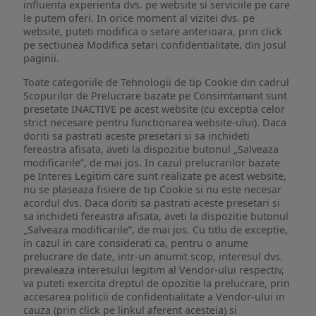
influenta experienta dvs. pe website si serviciile pe care
le putem oferi. In orice moment al vizitei dvs. pe
website, puteti modifica o setare anterioara, prin click
pe sectiunea Modifica setari confidentialitate, din josul
paginii.
Toate categoriile de Tehnologii de tip Cookie din cadrul
Scopurilor de Prelucrare bazate pe Consimtamant sunt
presetate INACTIVE pe acest website (cu exceptia celor
strict necesare pentru functionarea website-ului). Daca
doriti sa pastrati aceste presetari si sa inchideti
fereastra afisata, aveti la dispozitie butonul „Salveaza
modificarile”, de mai jos. In cazul prelucrarilor bazate
pe Interes Legitim care sunt realizate pe acest website,
nu se plaseaza fisiere de tip Cookie si nu este necesar
acordul dvs. Daca doriti sa pastrati aceste presetari si
sa inchideti fereastra afisata, aveti la dispozitie butonul
„Salveaza modificarile”, de mai jos. Cu titlu de exceptie,
in cazul in care considerati ca, pentru o anume
prelucrare de date, intr-un anumit scop, interesul dvs.
prevaleaza interesului legitim al Vendor-ului respectiv,
va puteti exercita dreptul de opozitie la prelucrare, prin
accesarea politicii de confidentialitate a Vendor-ului in
cauza (prin click pe linkul aferent acesteia) si