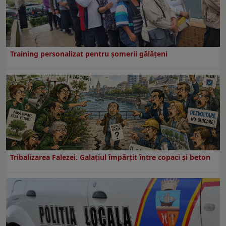
Training personalizat pentru șomerii gălățeni
Tribalizarea Falezei. Galațiul împărțit între copaci și beton