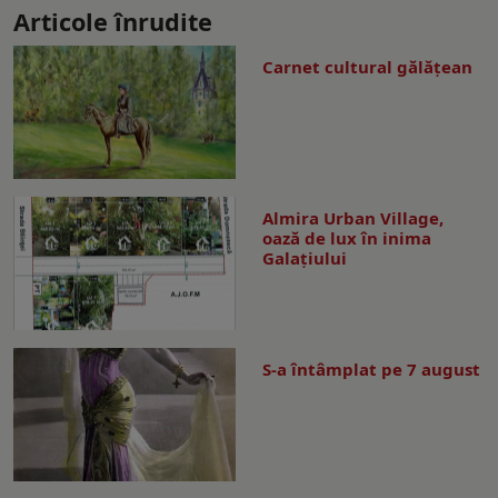
Articole înrudite
Carnet cultural gălăţean
Almira Urban Village,
oază de lux în inima
Galațiului
S-a întâmplat pe 7 august