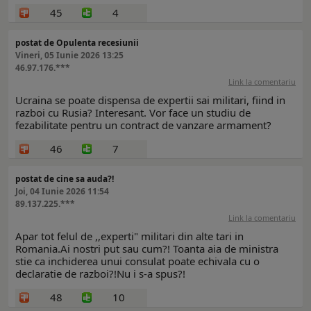
45
4
postat de Opulenta recesiunii
Vineri, 05 Iunie 2026 13:25
46.97.176.***
Link la comentariu
Ucraina se poate dispensa de expertii sai militari, fiind in
razboi cu Rusia? Interesant. Vor face un studiu de
fezabilitate pentru un contract de vanzare armament?
46
7
postat de cine sa auda?!
Joi, 04 Iunie 2026 11:54
89.137.225.***
Link la comentariu
Apar tot felul de ,,experti" militari din alte tari in
Romania.Ai nostri put sau cum?! Toanta aia de ministra
stie ca inchiderea unui consulat poate echivala cu o
declaratie de razboi?!Nu i s-a spus?!
48
10