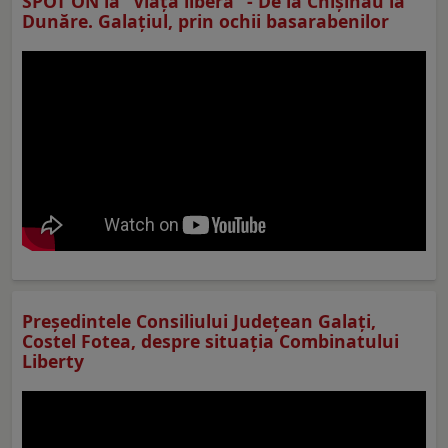
SPOT ON la "Viaţa liberă" - De la Chișinău la
Dunăre. Galațiul, prin ochii basarabenilor
Preşedintele Consiliului Judeţean Galaţi,
Costel Fotea, despre situaţia Combinatului
Liberty