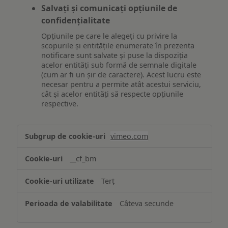
Salvați și comunicați opțiunile de
confidențialitate
Opțiunile pe care le alegeți cu privire la
scopurile și entitățile enumerate în prezenta
notificare sunt salvate și puse la dispoziția
acelor entități sub formă de semnale digitale
(cum ar fi un șir de caractere). Acest lucru este
necesar pentru a permite atât acestui serviciu,
cât și acelor entități să respecte opțiunile
respective.
Asigurarea
vimeo.com
funcționalităților
website-
__cf_bm
ului
Terț
Câteva secunde