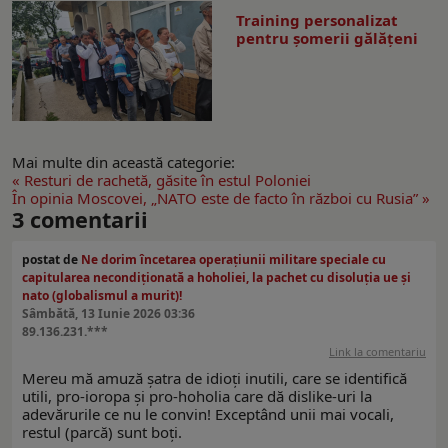
Training personalizat
pentru șomerii gălățeni
Mai multe din această categorie:
« Resturi de rachetă, găsite în estul Poloniei
În opinia Moscovei, „NATO este de facto în război cu Rusia” »
3
comentarii
postat de
Ne dorim încetarea operațiunii militare speciale cu
capitularea necondiționată a hoholiei, la pachet cu disoluția ue și
nato (globalismul a murit)!
Sâmbătă, 13 Iunie 2026 03:36
89.136.231.***
Link la comentariu
Mereu mă amuză șatra de idioți inutili, care se identifică
utili, pro-ioropa și pro-hoholia care dă dislike-uri la
adevărurile ce nu le convin! Exceptând unii mai vocali,
restul (parcă) sunt boți.