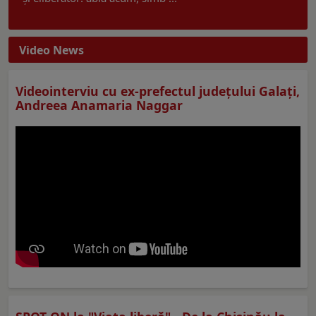
Video News
Videointerviu cu ex-prefectul judeţului Galaţi,
Andreea Anamaria Naggar