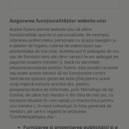
dispozitiv
Asigurarea funcționalităților website-ului
Aceste fișiere permit website-ului să ofere
funcționalități sporite și personalizate, de exemplu
reţinerea preferinţelor personale cu ocazia navigării și
a datelor de logare, rularea de videoclipuri sau
posibilitatea de live chat. Acestea pot fi adăugate de noi
sau de furnizori terți ale căror servicii le-am adăugat pe
paginile noastre (Vendor-i). Dacă nu permiteți
plasarea/accesarea acestor fișiere, este posibil ca unele
sau toate aceste servicii să nu funcționeze corect.
Selectarea opțiunii generale Activ (DA) pentru acest
scop implică inclusiv acordul dvs. pentru
plasare/accesare de informații, prin Tehnologii de tip
Cookie, de către toți Vendor-ii din lista de mai jos, cu
excepția situației în care optați cu Inactiv (NU) pentru
unii Vendor-i, în mod individual, în lista generală de
Vendori, pe care o regăsiți la secțiunea
“Confidențialitatea dvs.”.
Furnizarea și prezentarea publicității și a