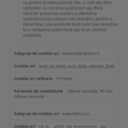
cu privire la interacțiunile dvs. și cele ale altor
utilizatori cu conținut publicitar sau (fără
caracter publicitar) pentru a identifica
caracteristicile comune (de exemplu, pentru a
determina care audiențe țintă sunt mai receptive
la o campanie publicitară sau la un anumit
conținut).
Măsurare
www.viata-libera.ro
și
analiză
evid_set_0046
,
evid_0046
,
adptset_0046
Primare
Câteva secunde, 90 zile,
Câteva secunde
viata-libera.ro
cX_G
,
__utmt
,
_ga_xxxxxxxxxx
,
_ga
,