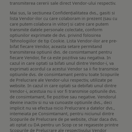
transmiterea cererii sale direct Vendor-ului respectiv.
Mai sus, la sectiunea Confidențialitatea dvs., gasiti si
lista Vendor-ilor cu care colaboram in prezent (sau cu
care putem colabora in viitor) si catre care putem
transmite datele personale colectate, conform
optiunilor exprimate de dvs. privind folosirea
Tehnologiilor de tip Cookie. Lista Vendor-ilor are pre-
bifat fiecare Vendor, aceasta setare permitand
transmiterea optiunii dvs. de consimtamant pentru
fiecare Vendor, fie ca este pozitiva sau negativa. In
cazul in care optati sa bifati unul dintre Vendor-i, va
exprimati acordul ca acestui Vendor sa ii fie transmise
optiunile dvs. de consimtamant pentru toate Scopurile
de Prelucrare ale Vendor-ului respectiv, utilizate pe
website. In cazul in care optati sa debifati unul dintre
Vendor-i, acestuia nu ii vor fi transmise optiunile dvs.
de consimtamant, fie pozitive sau negative. Vendorul
devine inactiv si nu va cunoaste optiunile dvs., deci
implicit nu va efectua nicio Prelucrare a datelor dvs.,
intemeiata pe Consimtamant, pentru niciunul dintre
Scopurile de Prelucrare de pe website, chiar daca dvs.
ati optat cu DA pentru un Scop ce se regaseste printre
Scopurile de Prelucrare ale respectivului Vendor