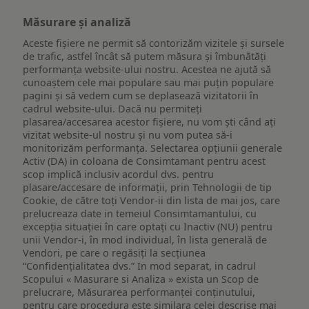
Măsurare și analiză
Aceste fișiere ne permit să contorizăm vizitele și sursele
de trafic, astfel încât să putem măsura și îmbunătăți
performanța website-ului nostru. Acestea ne ajută să
cunoaștem cele mai populare sau mai puțin populare
pagini și să vedem cum se deplasează vizitatorii în
cadrul website-ului. Dacă nu permiteți
plasarea/accesarea acestor fișiere, nu vom ști când ați
vizitat website-ul nostru și nu vom putea să-i
monitorizăm performanța. Selectarea opțiunii generale
Activ (DA) in coloana de Consimtamant pentru acest
scop implică inclusiv acordul dvs. pentru
plasare/accesare de informații, prin Tehnologii de tip
Cookie, de către toți Vendor-ii din lista de mai jos, care
prelucreaza date in temeiul Consimtamantului, cu
excepția situației în care optați cu Inactiv (NU) pentru
unii Vendor-i, în mod individual, în lista generală de
Vendori, pe care o regăsiți la secțiunea
“Confidențialitatea dvs.” In mod separat, in cadrul
Scopului « Masurare si Analiza » exista un Scop de
prelucrare, Măsurarea performanței conținutului,
pentru care procedura este similara celei descrise mai