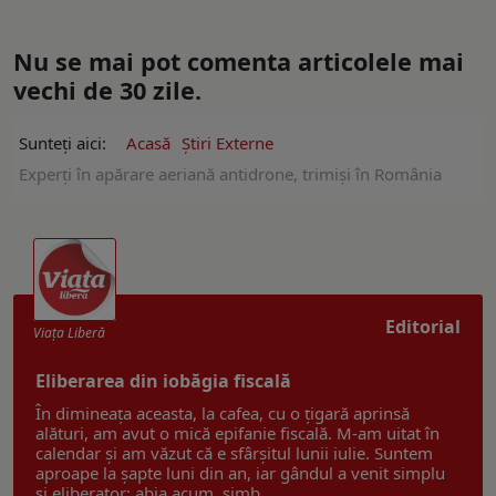
Nu se mai pot comenta articolele mai
vechi de 30 zile.
Sunteți aici:
Acasă
Ştiri Externe
Experți în apărare aeriană antidrone, trimişi în România
Editorial
Viaţa Liberă
Eliberarea din iobăgia fiscală
În dimineața aceasta, la cafea, cu o țigară aprinsă
alături, am avut o mică epifanie fiscală. M-am uitat în
calendar și am văzut că e sfârșitul lunii iulie. Suntem
aproape la șapte luni din an, iar gândul a venit simplu
și eliberator: abia acum, simb ...