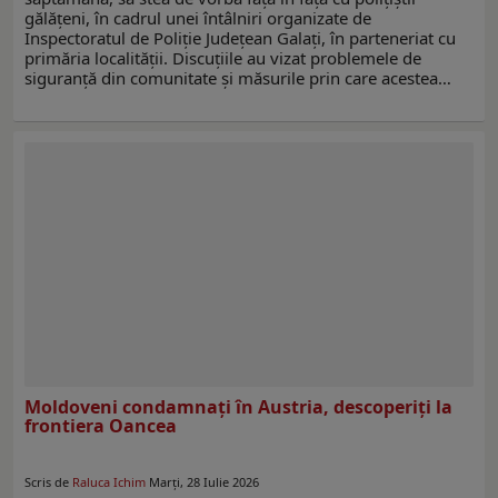
gălățeni, în cadrul unei întâlniri organizate de
Inspectoratul de Poliție Județean Galați, în parteneriat cu
primăria localității. Discuțiile au vizat problemele de
siguranță din comunitate și măsurile prin care acestea…
Moldoveni condamnați în Austria, descoperiți la
frontiera Oancea
Scris de
Raluca Ichim
Marți, 28 Iulie 2026