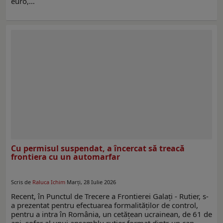
euro,…
Cu permisul suspendat, a încercat să treacă
frontiera cu un automarfar
Scris de
Raluca Ichim
Marți, 28 Iulie 2026
Recent, în Punctul de Trecere a Frontierei Galați - Rutier, s-
a prezentat pentru efectuarea formalităților de control,
pentru a intra în România, un cetățean ucrainean, de 61 de
ani, șofer al unui ansamblu rutier format dintr-un cap