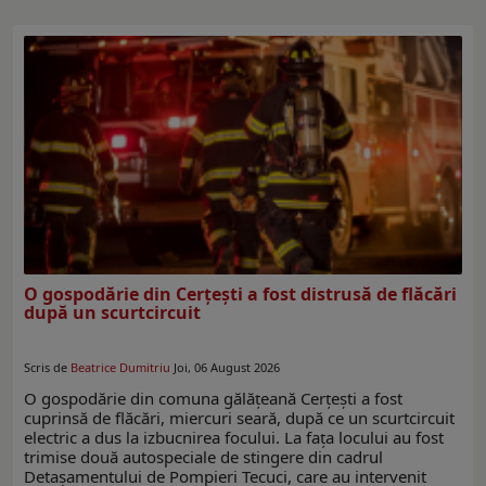
O gospodărie din Cerțești a fost distrusă de flăcări
după un scurtcircuit
Scris de
Beatrice Dumitriu
Joi, 06 August 2026
O gospodărie din comuna gălățeană Cerțești a fost
cuprinsă de flăcări, miercuri seară, după ce un scurtcircuit
electric a dus la izbucnirea focului. La fața locului au fost
trimise două autospeciale de stingere din cadrul
Detașamentului de Pompieri Tecuci, care au intervenit