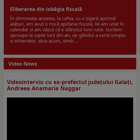
Eliberarea din iobăgia fiscală
În dimineața aceasta, la cafea, cu o țigară aprinsă
alături, am avut o mică epifanie fiscală. M-am uitat în
calendar și am văzut că e sfârșitul lunii iulie. Suntem
aproape la șapte luni din an, iar gândul a venit simplu
și eliberator: abia acum, simb ...
Video News
Videointerviu cu ex-prefectul judeţului Galaţi,
Andreea Anamaria Naggar