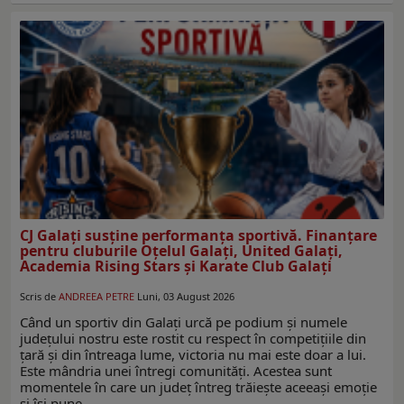
CJ Galați susține performanța sportivă. Finanțare
pentru cluburile Oțelul Galați, United Galați,
Academia Rising Stars și Karate Club Galați
Scris de
ANDREEA PETRE
Luni, 03 August 2026
Când un sportiv din Galați urcă pe podium și numele
județului nostru este rostit cu respect în competițiile din
țară și din întreaga lume, victoria nu mai este doar a lui.
Este mândria unei întregi comunități. Acestea sunt
momentele în care un județ întreg trăiește aceeași emoție
și își pune…