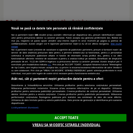
Tribalizarea Falezei. Galațiul împărțit între copaci și beton
Nouă ne pasă ca datele tale personale să rămână confidențiale
Noi și partenerii noștri
585
stocăm și/sau accesăm informații pe dispozitivul dvs., precum identificatorii cookie
unici pentru prelucrarea datelor cu caracter personal. Puteți accepta sau gestiona preferințele dvs. făcând clic
mai jos, respectiv vă puteți opune utilizării unui interes legitim în orice moment pe pagina cu politica de
confidențialitate. Aceste alegeri vor fi raportate partenerilor noștri și nu vă vor afecta navigarea.
Mai multe
detalii
Noi si partenerii nostri (retelele de socializare si agentiile de publicitate partenere, precum si furnizorii nostri de
servicii de date analitice) prelucram date pentru a permite website-ului sa functioneze, pentru a personaliza
continutul si anunturile publicitare afisate in functie de interesele si/sau profilul dvs., pentru a va oferi
functionalitati aferente retelelor de socializare si pentru a analiza traficul pe website. Beneficiati de drepturile
prevazute de art. 15-22 din GDPR in legatura cu prelucrarea datelor cu caracter personal. Aceste drepturi pot fi
exercitate prin modalitatea indicata
aici
. Prin click pe “ACCEPT TOATE”, acceptati folosirea tuturor Tehnologiilor
de tip Cookie, care implica inclusiv acceptul dvs. cu privire la stocarea/accesarea informatiilor de catre Vendor-ii
cu care colaboram. Prin click pe “VREAU SA MODIFIC SETARILE INDIVIDUAL” puteti schimba preferintele in mod
individual, mai putin cele legate de cookie strict necesare pentru functionarea website-ului.
Atât noi, cât și partenerii noștri prelucrăm datele pentru a oferi:
Unde sunt amplasate radarele în următoarele trei zile
Dezvoltarea și îmbunătățirea serviciilor. Utilizarea profilurilor pentru selectarea conținutului personalizat.
Măsurarea performanței reclamelor. Stocarea și/sau accesarea informațiilor de pe un dispozitiv. Utilizarea
profilurilor pentru selectarea publicității personalizate. Crearea profilurilor de conținut personalizat. Utilizarea
datelor limitate pentru a selecta conținutul. Crearea profilurilor pentru publicitate personalizată. Măsurarea
performanței conținutului. Înțelegerea publicului prin statistici sau combinații de date din surse diferite.
Utilizarea de date limitate pentru a selecta publicitatea. Date precise de geolocație și identificarea prin scanarea
dispozitivului.
Listă parteneri (furnizori)
ACCEPT TOATE
VREAU SA MODIFIC SETARILE INDIVIDUAL