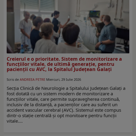
Creierul e o prioritate. Sistem de monitorizare a
funcțiilor vitale, de ultimă generație, pentru
pacienții cu AVC, la Spitalul Județean Galați
Scris de
ANDREEA PETRE
Miercuri, 29 Iulie 2026
Secția Clinică de Neurologie a Spitalului Județean Galați a
fost dotată cu un sistem modern de monitorizare a
funcțiilor vitale, care permite supravegherea continuă,
inclusiv de la distanță, a pacienților care au suferit un
accident vascular cerebral (AVC). Sistemul este compus
dintr-o stație centrală și opt monitoare pentru funcții
vitale.…