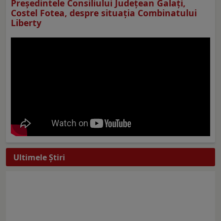
Preşedintele Consiliului Judeţean Galaţi,
Costel Fotea, despre situaţia Combinatului
Liberty
Ultimele Ştiri