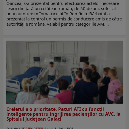
Oancea, s-a prezentat pentru efectuarea actelor necesare
ieșirii din ţară un cetățean român, de 50 de ani, șofer al
unui autoturism înmatriculat în România. Bărbatul a
prezentat la control un permis de conducere emis de către
autoritățile române, valabil pentru categoriile AM,…
Creierul e o prioritate. Paturi ATI cu funcții
inteligente pentru îngrijirea pacienților cu AVC, la
Spitalul Județean Galați
Scris de
ANDREEA PETRE
Vineri, 31 Iulie 2026