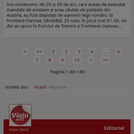
Doi moldoveni, de 29 și 39 de ani, care aveau de executat
mandate de arestare și erau căutați de polițiștii din
Austria, au fost depistați de oamenii legii români, la
frontiera Oancea. Sâmbătă, 25 iulie, în jurul orei 01.40, cei
doi au ajuns în Punctul de Trecere a Frontierei Oancea,…
1
2
3
4
...
6
7
8
9
10
Pagina 1 din 180
Sunteți aici:
Acasă
Regional
Editorial
Viaţa Liberă