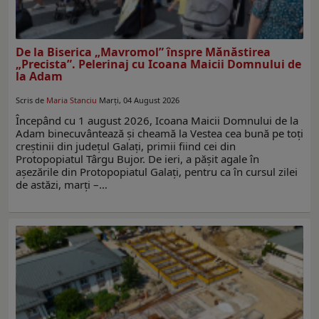
De la Biserica „Mavromol” înspre Mănăstirea
„Precista”. Pelerinaj cu Icoana Maicii Domnului de
la Adam
Scris de
Maria Stanciu
Marți, 04 August 2026
Începând cu 1 august 2026, Icoana Maicii Domnului de la
Adam binecuvântează și cheamă la Vestea cea bună pe toți
creștinii din județul Galați, primii fiind cei din
Protopopiatul Târgu Bujor. De ieri, a pășit agale în
așezările din Protopopiatul Galați, pentru ca în cursul zilei
de astăzi, marți –…