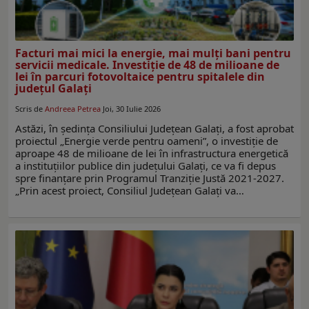
Facturi mai mici la energie, mai mulți bani pentru
servicii medicale. Investiție de 48 de milioane de
lei în parcuri fotovoltaice pentru spitalele din
județul Galați
Scris de
Andreea Petrea
Joi, 30 Iulie 2026
Astăzi, în ședința Consiliului Județean Galați, a fost aprobat
proiectul „Energie verde pentru oameni”, o investiție de
aproape 48 de milioane de lei în infrastructura energetică
a instituțiilor publice din județului Galați, ce va fi depus
spre finanțare prin Programul Tranziție Justă 2021-2027.
„Prin acest proiect, Consiliul Județean Galați va…