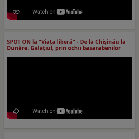
SPOT ON la "Viaţa liberă" - De la Chișinău la
Dunăre. Galațiul, prin ochii basarabenilor