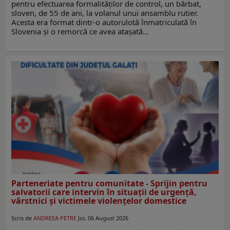
pentru efectuarea formalităţilor de control, un bărbat,
sloven, de 55 de ani, la volanul unui ansamblu rutier.
Acesta era format dintr-o autorulotă înmatriculată în
Slovenia și o remorcă ce avea atașată…
Parteneriate pentru comunitate - Sprijin pentru
salvatorii care intervin în situații de urgență,
vârstnici și victimele violențelor domestice
Scris de
ANDREEA PETRE
Joi, 06 August 2026