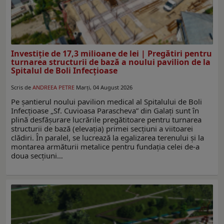
Investiție de 17,3 milioane de lei | Pregătiri pentru
turnarea structurii de bază a noului pavilion de la
Spitalul de Boli Infecțioase
Scris de
ANDREEA PETRE
Marți, 04 August 2026
Pe șantierul noului pavilion medical al Spitalului de Boli
Infecțioase „Sf. Cuvioasa Parascheva” din Galați sunt în
plină desfășurare lucrările pregătitoare pentru turnarea
structurii de bază (elevația) primei secțiuni a viitoarei
clădiri. În paralel, se lucrează la egalizarea terenului și la
montarea armăturii metalice pentru fundația celei de-a
doua secțiuni…