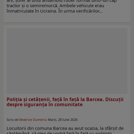
tractor și o semiremorcă. Ambele vehicule erau
înmatriculate în Ucraina. În urma verificărilor…
Poliția și cetățenii, față în față la Barcea. Discuții
despre siguranța în comunitate
Scris de
Beatrice Dumitriu
Marți, 28 Iulie 2026
Locuitorii din comuna Barcea au avut ocazia, la sfârșit de
săptămână, să stea de vorbă față în față cu polițiștii