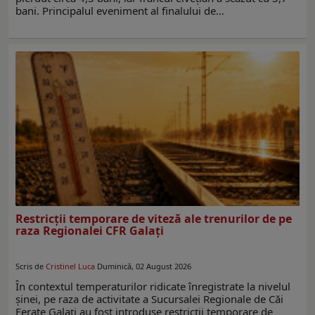
bani. Principalul eveniment al finalului de…
Restricții temporare de viteză ale trenurilor de pe
raza Regionalei CFR Galați
Scris de
Cristinel Luca
Duminică, 02 August 2026
În contextul temperaturilor ridicate înregistrate la nivelul
șinei, pe raza de activitate a Sucursalei Regionale de Căi
Ferate Galați au fost introduse restricții temporare de