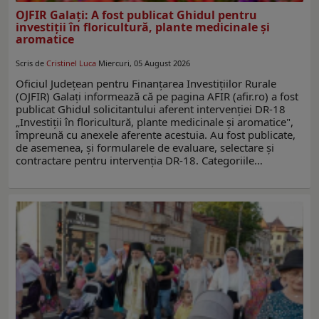
OJFIR Galați: A fost publicat Ghidul pentru
investiții în floricultură, plante medicinale și
aromatice
Scris de
Cristinel Luca
Miercuri, 05 August 2026
Oficiul Județean pentru Finanțarea Investițiilor Rurale
(OJFIR) Galați informează că pe pagina AFIR (afir.ro) a fost
publicat Ghidul solicitantului aferent intervenției DR-18
„Investiții în floricultură, plante medicinale și aromatice",
împreună cu anexele aferente acestuia. Au fost publicate,
de asemenea, și formularele de evaluare, selectare și
contractare pentru intervenția DR-18. Categoriile…