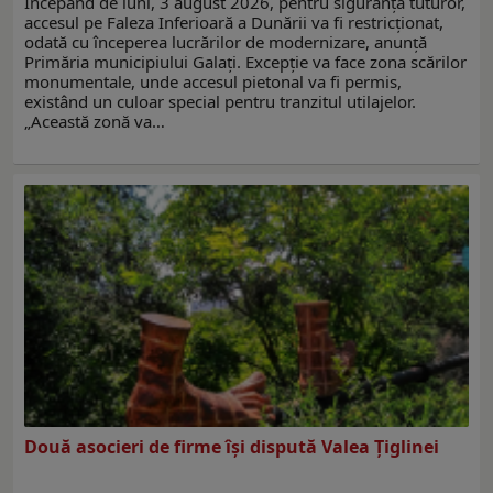
Începând de luni, 3 august 2026, pentru siguranța tuturor,
accesul pe Faleza Inferioară a Dunării va fi restricționat,
odată cu începerea lucrărilor de modernizare, anunţă
Primăria municipiului Galați. Excepție va face zona scărilor
monumentale, unde accesul pietonal va fi permis,
existând un culoar special pentru tranzitul utilajelor.
„Această zonă va…
Două asocieri de firme îşi dispută Valea Ţiglinei