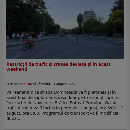
Restricţii de trafic şi trasee deviate şi în acest
weekend
Scris de
Viaţa liberă
Sâmbătă, 01 August 2026
Vă reamintim că strada Domnească va fi pietonală şi în
acest final de săptămână, însă doar pe tronsonul cuprins
între arterele Navelor şi Brăilei. Potrivit Primăriei Galaţi,
traficul rutier va fi închis în perioada 1 august, ora 6:00 – 3
august, ora 5:00. Programul de transport va fi modificat
după…