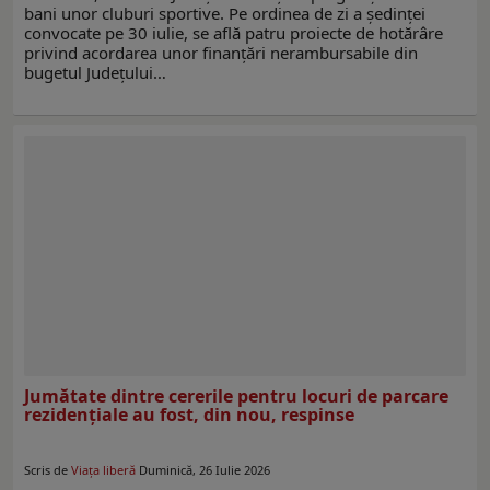
bani unor cluburi sportive. Pe ordinea de zi a şedinţei
convocate pe 30 iulie, se află patru proiecte de hotărâre
privind acordarea unor finanţări nerambursabile din
bugetul Judeţului…
Jumătate dintre cererile pentru locuri de parcare
rezidenţiale au fost, din nou, respinse
Scris de
Viaţa liberă
Duminică, 26 Iulie 2026