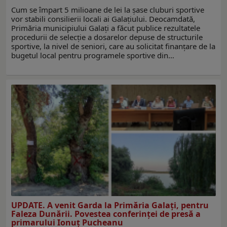
Cum se împart 5 milioane de lei la şase cluburi sportive
vor stabili consilierii locali ai Galaţiului. Deocamdată,
Primăria municipiului Galaţi a făcut publice rezultatele
procedurii de selecţie a dosarelor depuse de structurile
sportive, la nivel de seniori, care au solicitat finanţare de la
bugetul local pentru programele sportive din…
UPDATE. A venit Garda la Primăria Galaţi, pentru
Faleza Dunării. Povestea conferinţei de presă a
primarului Ionuţ Pucheanu