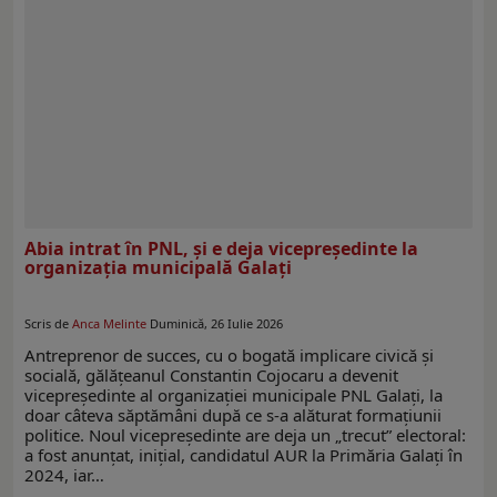
Abia intrat în PNL, şi e deja vicepreşedinte la
organizaţia municipală Galaţi
Scris de
Anca Melinte
Duminică, 26 Iulie 2026
Antreprenor de succes, cu o bogată implicare civică şi
socială, gălăţeanul Constantin Cojocaru a devenit
vicepreşedinte al organizaţiei municipale PNL Galaţi, la
doar câteva săptămâni după ce s-a alăturat formaţiunii
politice. Noul vicepreşedinte are deja un „trecut” electoral:
a fost anunţat, iniţial, candidatul AUR la Primăria Galaţi în
2024, iar…