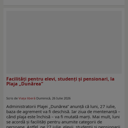
Facilităţi pentru elevi, studenţi şi pensionari, la
Plaja „Dunărea”
Scris de
Viaţa liberă
Duminică, 26 Iulie 2026
Administratorii Plajei „Dunărea” anunţă că luni, 27 iulie,
baza de agrement va fi deschisă. Iar ziua de mentenanţă –
când plaja este închisă – va fi mutată marţi. Mai mult, luni
se acordă şi facilităţi pentru anumite categorii de
persoane. Astfel, pe 27 iulie, elevii, studenții și pensionarii