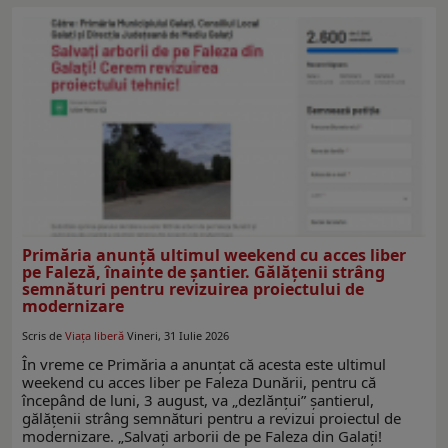
Primăria anunţă ultimul weekend cu acces liber
pe Faleză, înainte de şantier. Gălăţenii strâng
semnături pentru revizuirea proiectului de
modernizare
Scris de
Viaţa liberă
Vineri, 31 Iulie 2026
În vreme ce Primăria a anunţat că acesta este ultimul
weekend cu acces liber pe Faleza Dunării, pentru că
începând de luni, 3 august, va „dezlănţui” şantierul,
gălăţenii strâng semnături pentru a revizui proiectul de
modernizare. „Salvați arborii de pe Faleza din Galați!