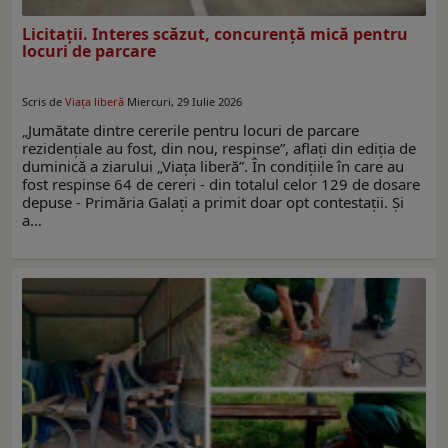
Licitaţii. Interes scăzut, concurenţă mică pentru
locuri de parcare
Scris de
Viaţa liberă
Miercuri, 29 Iulie 2026
„Jumătate dintre cererile pentru locuri de parcare
rezidenţiale au fost, din nou, respinse”, aflaţi din ediţia de
duminică a ziarului „Viaţa liberă”. În condiţiile în care au
fost respinse 64 de cereri - din totalul celor 129 de dosare
depuse - Primăria Galaţi a primit doar opt contestaţii. Şi
a…