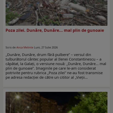
Poza zilei. Dunăre, Dunăre... mal plin de gunoaie
Scris de
Anca Melinte
Luni, 27 Iulie 2026
„Dunăre, Dunăre, drum fără pulbere” – versul din
tulburătorul cântec popular al Ilenei Constantinescu – a
căpătat, la Galaţi, o versiune nouă: „Dunăre, Dunăre… mal
plin de gunoaie”. Imaginile pe care le-am considerat
potrivite pentru rubrica „Poza zilei” ne-au fost transmise
pe adresa redacţiei de către un cititor al „Vieţii…