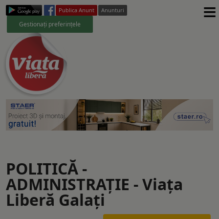
≡
Publica Anunt
Anunturi
Gestionați preferințele
POLITICĂ -
ADMINISTRAŢIE - Viaţa
Liberă Galaţi