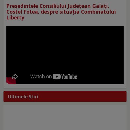
Preşedintele Consiliului Judeţean Galaţi,
Costel Fotea, despre situaţia Combinatului
Liberty
Ultimele Ştiri