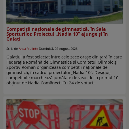
Competiţii naţionale de gimnastică, în Sala
Sporturilor. Proiectul „Nadia 10” ajunge şi în
Galaţi
Scris de
Anca Melinte
Duminică, 02 August 2026
Galaţiul a fost selectat între cele zece oraşe din ţară în care
Federaţia Română de Gimnastică şi Comitetul Olimpic şi
Sportiv Român organizează competiţii naţionale de
gimnastică, în cadrul proiectului „Nadia 10”. Desigur,
competiţiile marchează jumătate de veac de la primul 10
obţinut de Nadia Comăneci. Cu 24 de voturi…