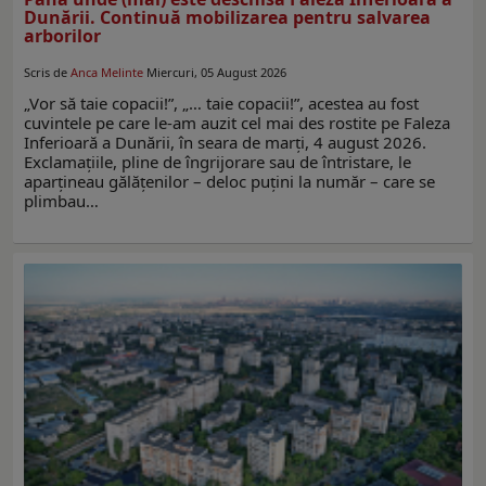
Dunării. Continuă mobilizarea pentru salvarea
arborilor
Scris de
Anca Melinte
Miercuri, 05 August 2026
„Vor să taie copacii!”, „… taie copacii!”, acestea au fost
cuvintele pe care le-am auzit cel mai des rostite pe Faleza
Inferioară a Dunării, în seara de marţi, 4 august 2026.
Exclamaţiile, pline de îngrijorare sau de întristare, le
aparţineau gălăţenilor – deloc puţini la număr – care se
plimbau…