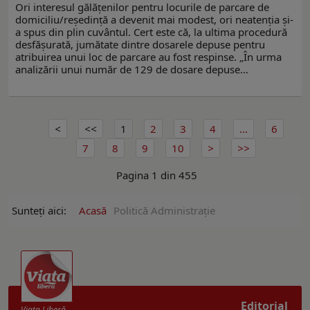
Ori interesul gălăţenilor pentru locurile de parcare de
domiciliu/reședință a devenit mai modest, ori neatenţia şi-
a spus din plin cuvântul. Cert este că, la ultima procedură
desfăşurată, jumătate dintre dosarele depuse pentru
atribuirea unui loc de parcare au fost respinse. „În urma
analizării unui număr de 129 de dosare depuse…
1
2
3
4
...
6
7
8
9
10
Pagina 1 din 455
Sunteți aici:
Acasă
Politică Administrație
Editorial
Viaţa Liberă