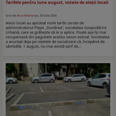
Tarifele pentru luna august, votate de aleşii locali
Scris de
Anca Melinte
Joi, 30 Iulie 2026
Aleşii locali au aprobat noile tarife cerute de
administratorul Plajei „Dunărea”, societatea Gospodărire
Urbană, care se grăbeşte să le şi aplice. Poate aşa îşi mai
recuperează din pagubele acestui sezon estival. Societatea
a anunţat deja pe reţelele de socializare că, începând de
sâmbătă, 1 august, nu mai există tarif de…