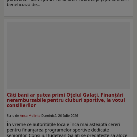
beneficiază de…
Câţi bani ar putea primi Oţelul Galaţi. Finanţări
nerambursabile pentru cluburi sportive, la votul
consilierilor
Scris de
Anca Melinte
Duminică, 26 Iulie 2026
În vreme ce autorităţile locale încă mai aşteaptă cereri
pentru finanţarea programelor sportive dedicate
seniorilor, Consiliul Judeţean Galaţi se pregăteşte să aloce