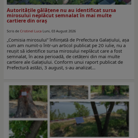
Autoritățile gălățene nu au identificat sursa
mirosului neplăcut semnalat în mai multe
cartiere din oraș
Scris de
Cristinel Luca
Luni, 03 August 2026
„Comisia mirosului” înființată de Prefectura Galațiului, așa
cum am numit-o într-un articol publicat pe 20 iulie, nu a
reușit să identifice sursa mirosului neplăcut care a fost
semnalat, în acea perioadă, de cetățeni din mai multe
cartiere ale Galațiului. Conform unui raport publicat de
Prefectură astăzi, 3 august, s-au analizat…