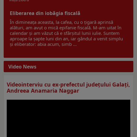
Eliberarea din iobăgia fiscală
În dimineața aceasta, la cafea, cu o țigară aprinsă
alături, am avut o mică epifanie fiscală. M-am uitat în
calendar și am văzut că e sfârșitul lunii iulie. Suntem
aproape la șapte luni din an, iar gândul a venit simplu
și eliberator: abia acum, simb ...
Video News
Videointerviu cu ex-prefectul judeţului Galaţi,
Andreea Anamaria Naggar