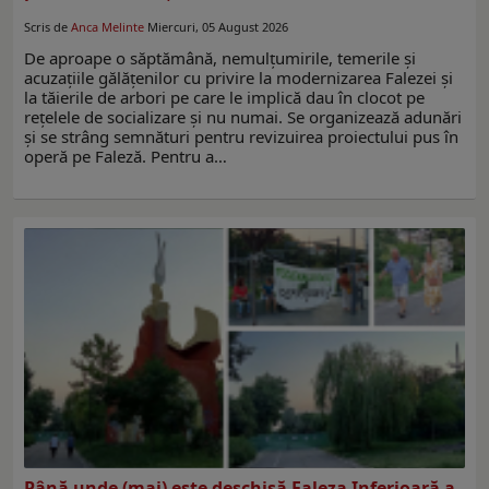
Scris de
Anca Melinte
Miercuri, 05 August 2026
De aproape o săptămână, nemulţumirile, temerile şi
acuzaţiile gălăţenilor cu privire la modernizarea Falezei şi
la tăierile de arbori pe care le implică dau în clocot pe
reţelele de socializare şi nu numai. Se organizează adunări
şi se strâng semnături pentru revizuirea proiectului pus în
operă pe Faleză. Pentru a…
Până unde (mai) este deschisă Faleza Inferioară a