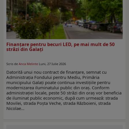
Finanţare pentru becuri LED, pe mai mult de 50
străzi din Galați
Scris de
Anca Melinte
Luni, 27 Iulie 2026
Datorită unui nou contract de finanțare, semnat cu
Administrația Fondului pentru Mediu, Primăria
municipiului Galați poate continua investițiile pentru
modernizarea iluminatului public din oraș. Conform
administraţiei locale, peste 50 străzi din oraș vor beneficia
de iluminat public economic, după cum urmează: strada
Movilei, strada Poșta Veche, strada Războieni, strada
Nicolae…