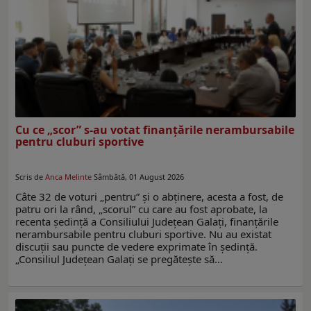
Cu ce „scor” s-au votat finanţările nerambursabile
pentru cluburi sportive
Scris de
Anca Melinte
Sâmbătă, 01 August 2026
Câte 32 de voturi „pentru” şi o abţinere, acesta a fost, de
patru ori la rând, „scorul” cu care au fost aprobate, la
recenta şedinţă a Consiliului Judeţean Galaţi, finanţările
nerambursabile pentru cluburi sportive. Nu au existat
discuţii sau puncte de vedere exprimate în şedinţă.
„Consiliul Judeţean Galaţi se pregăteşte să…