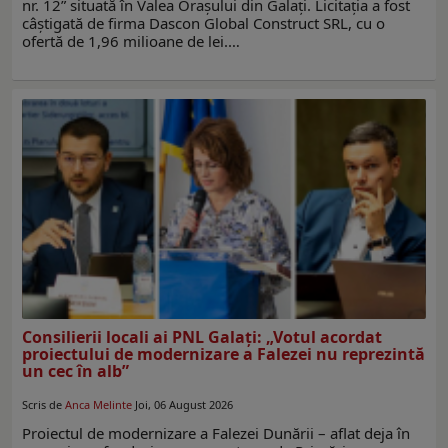
nr. 12” situată în Valea Oraşului din Galaţi. Licitaţia a fost
câştigată de firma Dascon Global Construct SRL, cu o
ofertă de 1,96 milioane de lei.…
Consilierii locali ai PNL Galaţi: „Votul acordat
proiectului de modernizare a Falezei nu reprezintă
un cec în alb”
Scris de
Anca Melinte
Joi, 06 August 2026
Proiectul de modernizare a Falezei Dunării – aflat deja în