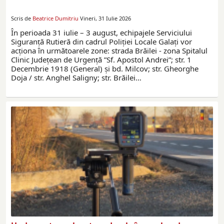
Scris de
Beatrice Dumitriu
Vineri, 31 Iulie 2026
În perioada 31 iulie – 3 august, echipajele Serviciului
Siguranță Rutieră din cadrul Poliției Locale Galați vor
acționa în următoarele zone: strada Brăilei - zona Spitalul
Clinic Județean de Urgență ”Sf. Apostol Andrei”; str. 1
Decembrie 1918 (General) și bd. Milcov; str. Gheorghe
Doja / str. Anghel Saligny; str. Brăilei…