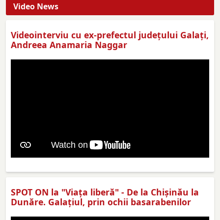
Video News
Videointerviu cu ex-prefectul judeţului Galaţi,
Andreea Anamaria Naggar
SPOT ON la "Viaţa liberă" - De la Chișinău la
Dunăre. Galațiul, prin ochii basarabenilor