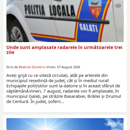
Unde sunt amplasate radarele în următoarele trei
zile
Scris de
Beatrice Dumitriu
Vineri, 07 August 2026
Aveţi grijă cu ce viteză circulaţi, atât pe arterele din
municipiul reşedinţă de judeţ, cât şi în mediul rural!
Echipajele poliţiştilor sunt la datorie și în aceast sfârșit de
săptămână.Vineri, 7 august, radarele vor fi amplasate, în
municipiul Galați, pe străzile Basarabiei, Brăilei și Drumul
de Centură. În județ, șoferii…