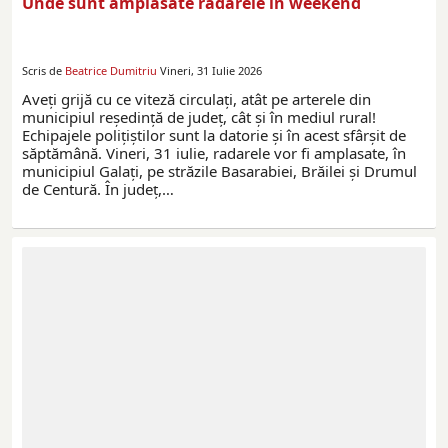
Unde sunt amplasate radarele în weekend
Scris de
Beatrice Dumitriu
Vineri, 31 Iulie 2026
Aveţi grijă cu ce viteză circulaţi, atât pe arterele din
municipiul reşedinţă de judeţ, cât şi în mediul rural!
Echipajele poliţiştilor sunt la datorie și în acest sfârșit de
săptămână. Vineri, 31 iulie, radarele vor fi amplasate, în
municipiul Galați, pe străzile Basarabiei, Brăilei și Drumul
de Centură. În județ,…