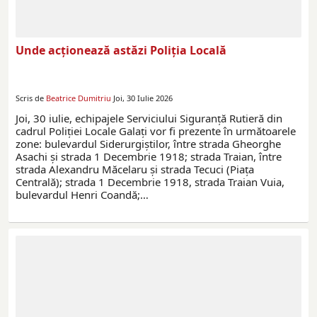
Unde acționează astăzi Poliția Locală
Scris de
Beatrice Dumitriu
Joi, 30 Iulie 2026
Joi, 30 iulie, echipajele Serviciului Siguranță Rutieră din
cadrul Poliției Locale Galați vor fi prezente în următoarele
zone: bulevardul Siderurgiștilor, între strada Gheorghe
Asachi și strada 1 Decembrie 1918; strada Traian, între
strada Alexandru Măcelaru și strada Tecuci (Piața
Centrală); strada 1 Decembrie 1918, strada Traian Vuia,
bulevardul Henri Coandă;…