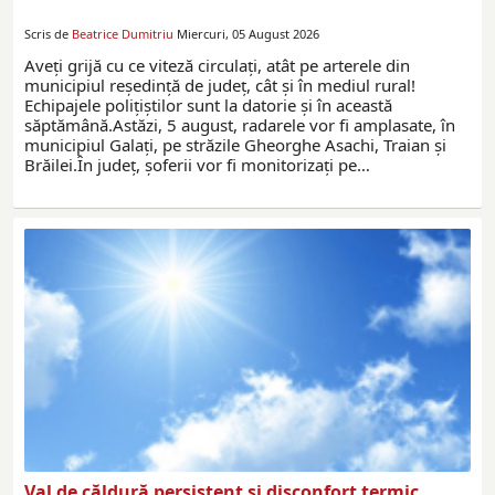
Scris de
Beatrice Dumitriu
Miercuri, 05 August 2026
Aveţi grijă cu ce viteză circulaţi, atât pe arterele din
municipiul reşedinţă de judeţ, cât şi în mediul rural!
Echipajele poliţiştilor sunt la datorie și în această
săptămână.Astăzi, 5 august, radarele vor fi amplasate, în
municipiul Galați, pe străzile Gheorghe Asachi, Traian și
Brăilei.În județ, șoferii vor fi monitorizați pe…
Val de căldură persistent și disconfort termic