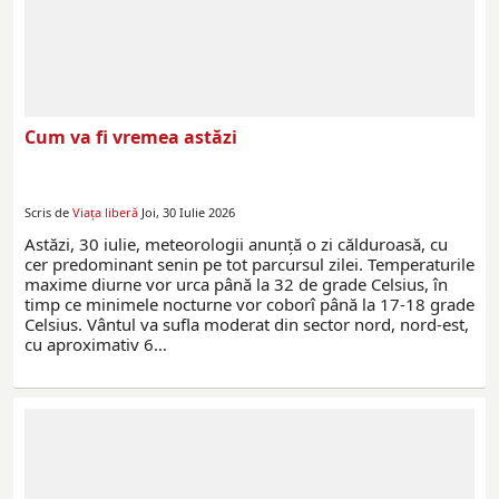
Cum va fi vremea astăzi
Scris de
Viaţa liberă
Joi, 30 Iulie 2026
Astăzi, 30 iulie, meteorologii anunță o zi călduroasă, cu
cer predominant senin pe tot parcursul zilei. Temperaturile
maxime diurne vor urca până la 32 de grade Celsius, în
timp ce minimele nocturne vor coborî până la 17-18 grade
Celsius. Vântul va sufla moderat din sector nord, nord-est,
cu aproximativ 6…