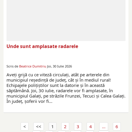
Unde sunt amplasate radarele
Scris de
Beatrice Dumitriu
Joi, 30 Iulie 2026
Aveţi grijă cu ce viteză circulaţi, atât pe arterele din
municipiul reşedinţă de judeţ, cât şi în mediul rural!
Echipajele poliţiştilor sunt la datorie și în această
săptămână. Joi, 30 iulie, radarele vor fi amplasate, în
municipiul Galați, pe străzile Frunzei, Tecuci și Calea Galați.
În județ, șoferii vor fi…
1
2
3
4
...
6