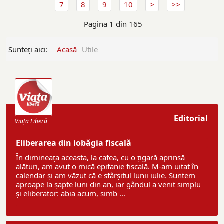
7
8
9
10
Pagina 1 din 165
Sunteți aici:
Acasă
Utile
Editorial
Viaţa Liberă
Eliberarea din iobăgia fiscală
În dimineața aceasta, la cafea, cu o țigară aprinsă
alături, am avut o mică epifanie fiscală. M-am uitat în
calendar și am văzut că e sfârșitul lunii iulie. Suntem
aproape la șapte luni din an, iar gândul a venit simplu
și eliberator: abia acum, simb ...