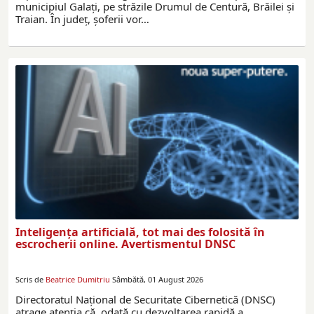
municipiul Galați, pe străzile Drumul de Centură, Brăilei și
Traian. În județ, șoferii vor…
Inteligența artificială, tot mai des folosită în
escrocherii online. Avertismentul DNSC
Scris de
Beatrice Dumitriu
Sâmbătă, 01 August 2026
Directoratul Național de Securitate Cibernetică (DNSC)
atrage atenția că, odată cu dezvoltarea rapidă a