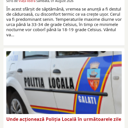
Scris de
Viaţa liberă
Sâmbătă, 01 August 2026
În acest sfârșit de săptămână, vremea se anunță a fi destul
de căduroasă, cu disconfort termic ce va crește ușor. Cerul
va fi predominant senin. Temperaturile maxime diurne vor
urca până la 33-34 de grade Celsius, în timp ce minimele
nocturne vor coborî până la 18-19 grade Celsius. Vântul
va…
Unde acționează Poliția Locală în următoarele zile