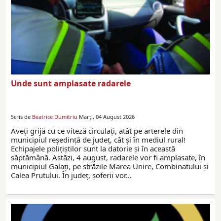
Unde sunt amplasate radarele
Scris de
Beatrice Dumitriu
Marți, 04 August 2026
Aveţi grijă cu ce viteză circulaţi, atât pe arterele din
municipiul reşedinţă de judeţ, cât şi în mediul rural!
Echipajele poliţiştilor sunt la datorie și în această
săptămână. Astăzi, 4 august, radarele vor fi amplasate, în
municipiul Galați, pe străzile Marea Unire, Combinatului și
Calea Prutului. În județ, șoferii vor…