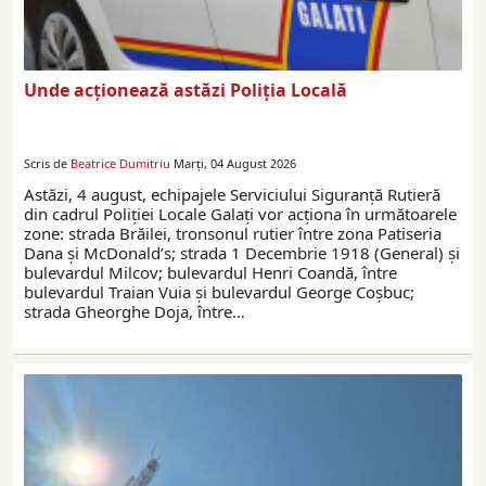
Unde acționează astăzi Poliția Locală
Scris de
Beatrice Dumitriu
Marți, 04 August 2026
Astăzi, 4 august, echipajele Serviciului Siguranță Rutieră
din cadrul Poliției Locale Galați vor acționa în următoarele
zone: strada Brăilei, tronsonul rutier între zona Patiseria
Dana și McDonald’s; strada 1 Decembrie 1918 (General) și
bulevardul Milcov; bulevardul Henri Coandă, între
bulevardul Traian Vuia și bulevardul George Coșbuc;
strada Gheorghe Doja, între…