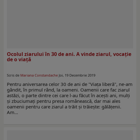
Ocolul ziarului în 30 de ani. A vinde ziarul, vocaţie
de o viaţă
Scris de
Mariana Constandache
Joi, 19 Decembrie 2019
Pentru aniversarea celor 30 de ani de "Viaţa liberă", ne-am
gândit, în primul rând, la oameni. Oamenii care fac ziarul
astăzi, o parte dintre cei care l-au făcut în aceşti ani, mulţi
şi zbuciumaţi pentru presa românească, dar mai ales
oamenii pentru care ziarul a trăit şi trăieşte: gălăţenii.
Am…