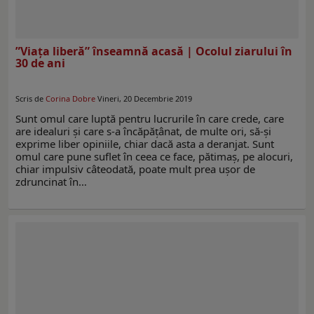
”Viața liberă” înseamnă acasă | Ocolul ziarului în
30 de ani
Scris de
Corina Dobre
Vineri, 20 Decembrie 2019
Sunt omul care luptă pentru lucrurile în care crede, care
are idealuri și care s-a încăpățânat, de multe ori, să-și
exprime liber opiniile, chiar dacă asta a deranjat. Sunt
omul care pune suflet în ceea ce face, pătimaș, pe alocuri,
chiar impulsiv câteodată, poate mult prea ușor de
zdruncinat în…