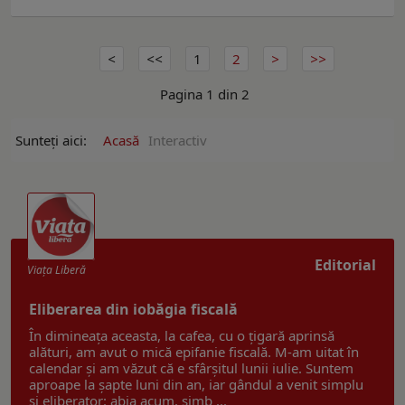
1
2
Pagina 1 din 2
Sunteți aici:
Acasă
Interactiv
Editorial
Viaţa Liberă
Eliberarea din iobăgia fiscală
În dimineața aceasta, la cafea, cu o țigară aprinsă
alături, am avut o mică epifanie fiscală. M-am uitat în
calendar și am văzut că e sfârșitul lunii iulie. Suntem
aproape la șapte luni din an, iar gândul a venit simplu
și eliberator: abia acum, simb ...