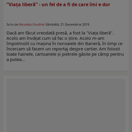
”Viaţa liberă” - un fel de a fi de care îmi e dor
Scris de
Nicoleta Onofrei
Sâmbătă, 21 Decembrie 2019
Dacă am făcut vreodată presă, a fost la "Viața liberă".
Acolo am învățat cum să fac o știre. Acolo m-am
împotmolit cu mașina în noroaiele din Barieră, în timp ce
încercam să facem un reportaj despre cartier. Am folosit
toate hainele, cartoanele și pietrele găsite pe câmp pentru
a putea…