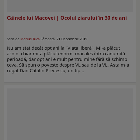
Câinele lui Macovei | Ocolul ziarului în 30 de ani
Scris de
Marius Ţuca
Sâmbătă, 21 Decembrie 2019
Nu am stat decât opt ani la "Viața liberă". Mi-a plăcut
acolo, chiar mi-a plăcut enorm, mai ales într-o anumită
perioadă, dar opt ani e mult pentru mine fără să schimb
ceva. Să spun o poveste despre VL sau de la VL. Asta m-a
rugat Dan Cătălin Predescu, un tip…