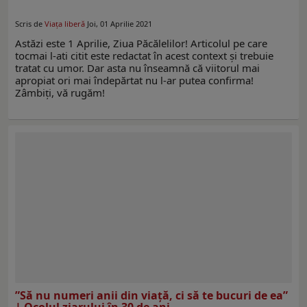
Scris de
Viaţa liberă
Joi, 01 Aprilie 2021
Astăzi este 1 Aprilie, Ziua Păcălelilor! Articolul pe care
tocmai l-ati citit este redactat în acest context şi trebuie
tratat cu umor. Dar asta nu înseamnă că viitorul mai
apropiat ori mai îndepărtat nu l-ar putea confirma!
Zâmbiţi, vă rugăm!
”Să nu numeri anii din viaţă, ci să te bucuri de ea”
| Ocolul ziarului în 30 de ani