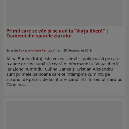
Primii care se văd şi se aud la ”Viaţa liberă” |
Oamenii din spatele ziarului
Scris de
Roxana Artene Penciu
Vineri, 20 Decembrie 2019
Alina Bunea (foto) este vocea calmă şi politicoasă pe care
o aude oricine sună să ceară o informaţie la "Viaţa liberă",
iar Elena Rumindu, Culina Ganea şi Cristian Alexandru
sunt primele persoane care te întâmpină cuminţi, pe
scaunul de paznic de la intrare, când intri în sediul ziarului.
Când nu…