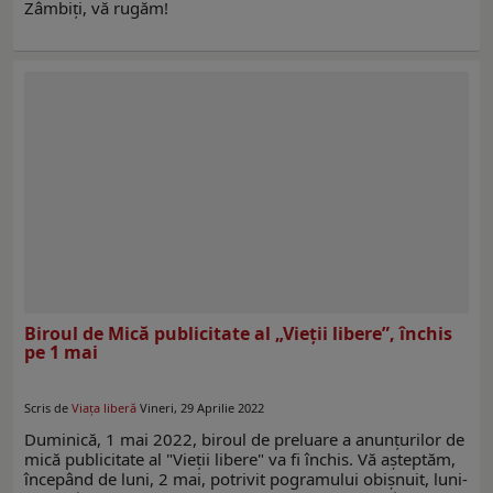
Zâmbiţi, vă rugăm!
Biroul de Mică publicitate al „Vieţii libere”, închis
pe 1 mai
Scris de
Viaţa liberă
Vineri, 29 Aprilie 2022
Duminică, 1 mai 2022, biroul de preluare a anunţurilor de
mică publicitate al "Vieţii libere" va fi închis. Vă aşteptăm,
începând de luni, 2 mai, potrivit pogramului obişnuit, luni-