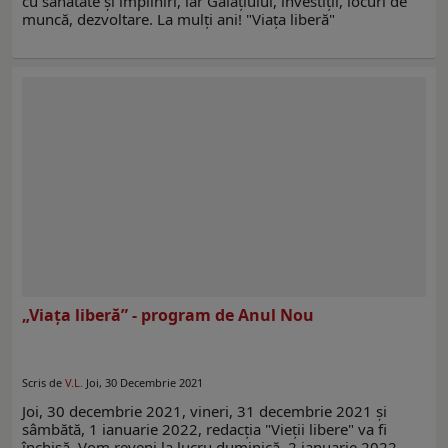
cu sănătate şi împliniri, iar Galaţiului, investiţii, locuri de
muncă, dezvoltare. La mulţi ani! "Viaţa liberă"
„Viaţa liberă” - program de Anul Nou
Scris de
V.L.
Joi, 30 Decembrie 2021
Joi, 30 decembrie 2021, vineri, 31 decembrie 2021 şi
sâmbătă, 1 ianuarie 2022, redacţia "Vieţii libere" va fi
închisă. Vom reveni la lucru duminică, 2 ianuarie 2022,