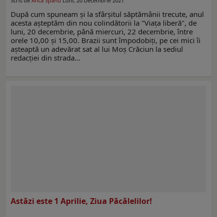
Scris de
Anca Spânu
Luni, 20 Decembrie 2021
După cum spuneam şi la sfârşitul săptămânii trecute, anul
acesta aşteptăm din nou colindătorii la "Viaţa liberă", de
luni, 20 decembrie, până miercuri, 22 decembrie, între
orele 10,00 şi 15,00. Brazii sunt împodobiţi, pe cei mici îi
aşteaptă un adevărat sat al lui Moş Crăciun la sediul
redacţiei din strada…
Astăzi este 1 Aprilie, Ziua Păcălelilor!