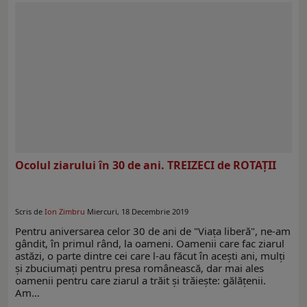
Ocolul ziarului în 30 de ani. TREIZECI de ROTAŢII
Scris de
Ion Zimbru
Miercuri, 18 Decembrie 2019
Pentru aniversarea celor 30 de ani de "Viaţa liberă", ne-am
gândit, în primul rând, la oameni. Oamenii care fac ziarul
astăzi, o parte dintre cei care l-au făcut în aceşti ani, mulţi
şi zbuciumaţi pentru presa românească, dar mai ales
oamenii pentru care ziarul a trăit şi trăieşte: gălăţenii.
Am…