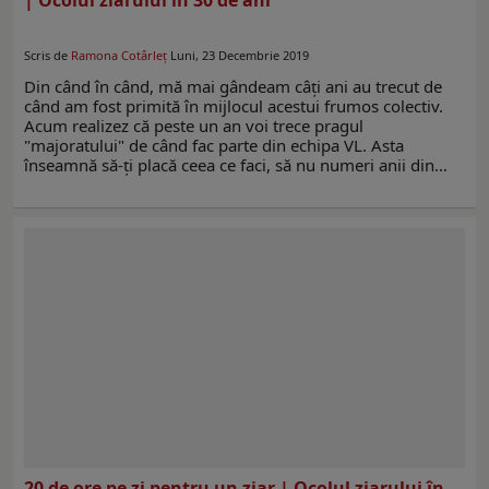
Scris de
Ramona Cotârleţ
Luni, 23 Decembrie 2019
Din când în când, mă mai gândeam câţi ani au trecut de
când am fost primită în mijlocul acestui frumos colectiv.
Acum realizez că peste un an voi trece pragul
"majoratului" de când fac parte din echipa VL. Asta
înseamnă să-ţi placă ceea ce faci, să nu numeri anii din…
20 de ore pe zi pentru un ziar | Ocolul ziarului în