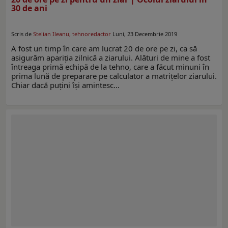
30 de ani
Scris de
Stelian Ileanu, tehnoredactor
Luni, 23 Decembrie 2019
A fost un timp în care am lucrat 20 de ore pe zi, ca să
asigurăm apariţia zilnică a ziarului. Alături de mine a fost
întreaga primă echipă de la tehno, care a făcut minuni în
prima lună de preparare pe calculator a matriţelor ziarului.
Chiar dacă puţini îşi amintesc…