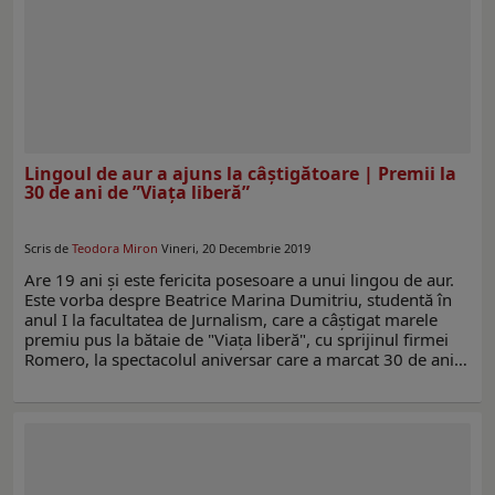
Lingoul de aur a ajuns la câştigătoare | Premii la
30 de ani de ”Viaţa liberă”
Scris de
Teodora Miron
Vineri, 20 Decembrie 2019
Are 19 ani şi este fericita posesoare a unui lingou de aur.
Este vorba despre Beatrice Marina Dumitriu, studentă în
anul I la facultatea de Jurnalism, care a câştigat marele
premiu pus la bătaie de "Viaţa liberă", cu sprijinul firmei
Romero, la spectacolul aniversar care a marcat 30 de ani…