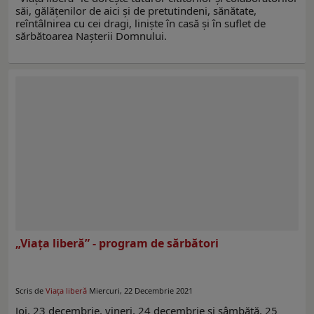
săi, gălăţenilor de aici şi de pretutindeni, sănătate,
reîntâlnirea cu cei dragi, linişte în casă şi în suflet de
sărbătoarea Naşterii Domnului.
„Viaţa liberă” - program de sărbători
Scris de
Viaţa liberă
Miercuri, 22 Decembrie 2021
Joi, 23 decembrie, vineri, 24 decembrie şi sâmbătă, 25