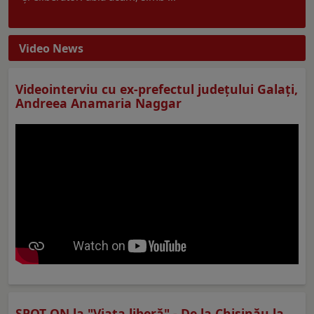
Video News
Videointerviu cu ex-prefectul judeţului Galaţi,
Andreea Anamaria Naggar
SPOT ON la "Viaţa liberă" - De la Chișinău la