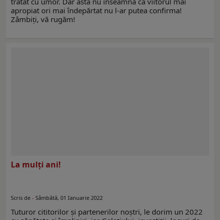
tratat cu umor. Dar asta nu înseamnă că viitorul mai
apropiat ori mai îndepărtat nu l-ar putea confirma!
Zâmbiţi, vă rugăm!
La mulţi ani!
Scris de
-
Sâmbătă, 01 Ianuarie 2022
Tuturor cititorilor şi partenerilor noştri, le dorim un 2022