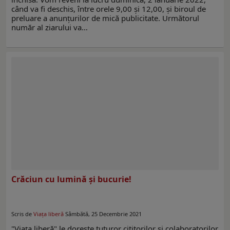
când va fi deschis, între orele 9,00 şi 12,00, şi biroul de
preluare a anunţurilor de mică publicitate. Următorul
număr al ziarului va…
Crăciun cu lumină şi bucurie!
Scris de
Viața liberă
Sâmbătă, 25 Decembrie 2021
"Viaţa liberă" le doreşte tuturor cititorilor şi colaboratorilor