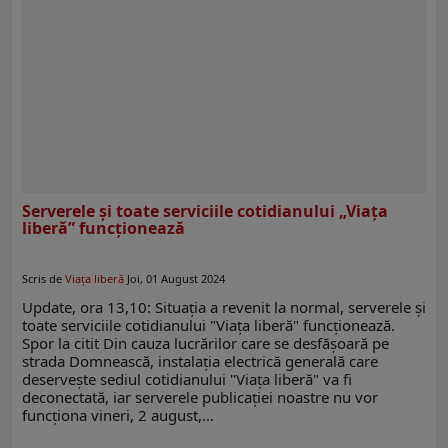
Serverele și toate serviciile cotidianului „Viața
liberă” funcționează
Scris de
Viaţa liberă
Joi, 01 August 2024
Update, ora 13,10: Situația a revenit la normal, serverele și
toate serviciile cotidianului "Viața liberă" funcționează.
Spor la citit Din cauza lucrărilor care se desfăşoară pe
strada Domnească, instalaţia electrică generală care
deserveşte sediul cotidianului "Viaţa liberă" va fi
deconectată, iar serverele publicaţiei noastre nu vor
funcţiona vineri, 2 august,…