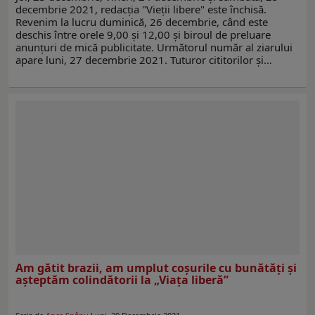
decembrie 2021, redacţia "Vieţii libere" este închisă.
Revenim la lucru duminică, 26 decembrie, când este
deschis între orele 9,00 şi 12,00 şi biroul de preluare
anunţuri de mică publicitate. Următorul număr al ziarului
apare luni, 27 decembrie 2021. Tuturor cititorilor şi…
Am gătit brazii, am umplut coşurile cu bunătăţi şi
așteptăm colindătorii la „Viaţa liberă”