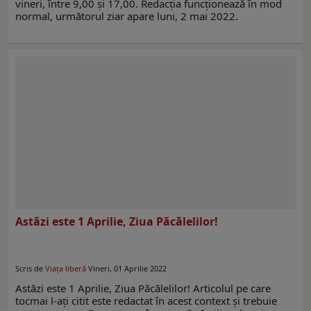
vineri, între 9,00 şi 17,00. Redacţia funcţionează în mod
normal, următorul ziar apare luni, 2 mai 2022.
Astăzi este 1 Aprilie, Ziua Păcălelilor!
Scris de
Viaţa liberă
Vineri, 01 Aprilie 2022
Astăzi este 1 Aprilie, Ziua Păcălelilor! Articolul pe care
tocmai l-ați citit este redactat în acest context şi trebuie