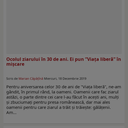
Ocolul ziarului în 30 de ani. Ei pun ”Viaţa liberă” în
mişcare
Scris de
Marian Căpăţînă
Miercuri, 18 Decembrie 2019
Pentru aniversarea celor 30 de ani de "Viaţa liberă", ne-am
gândit, în primul rând, la oameni. Oamenii care fac ziarul
astăzi, o parte dintre cei care l-au făcut în aceşti ani, mulţi
şi zbuciumaţi pentru presa românească, dar mai ales
oamenii pentru care ziarul a trăit şi trăieşte: gălăţenii.
Am…