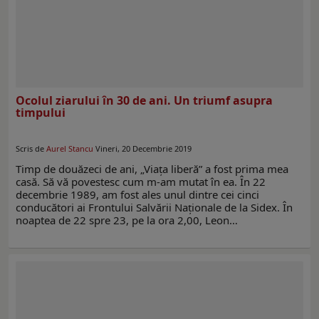
Ocolul ziarului în 30 de ani. Un triumf asupra
timpului
Scris de
Aurel Stancu
Vineri, 20 Decembrie 2019
Timp de douăzeci de ani, „Viața liberă” a fost prima mea
casă. Să vă povestesc cum m-am mutat în ea. În 22
decembrie 1989, am fost ales unul dintre cei cinci
conducători ai Frontului Salvării Naționale de la Sidex. În
noaptea de 22 spre 23, pe la ora 2,00, Leon…