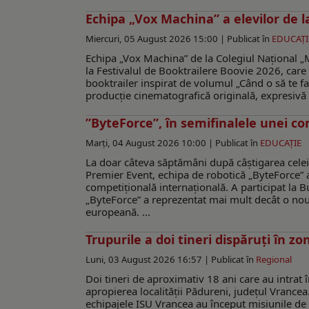
Echipa „Vox Machina” a elevilor de 
Miercuri, 05 August 2026 15:00 |
Publicat în
EDUCAŢI
Echipa „Vox Machina” de la Colegiul Național „M
la Festivalul de Booktrailere Boovie 2026, care 
booktrailer inspirat de volumul „Când o să te f
producție cinematografică originală, expresivă 
”ByteForce”, în semifinalele unei co
Marți, 04 August 2026 10:00 |
Publicat în
EDUCAŢIE
La doar câteva săptămâni după câștigarea celei
Premier Event, echipa de robotică „ByteForce” a
competițională internațională. A participat la 
„ByteForce” a reprezentat mai mult decât o nou
europeană. ...
Trupurile a doi tineri dispăruți în z
Luni, 03 August 2026 16:57 |
Publicat în
Regional
Doi tineri de aproximativ 18 ani care au intrat 
apropierea localității Pădureni, județul Vrancea.
echipajele ISU Vrancea au început misiunile de c