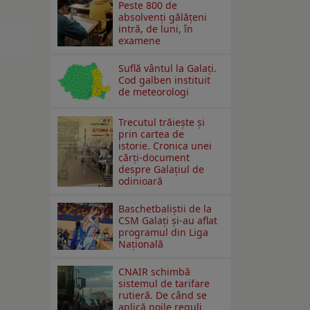
Peste 800 de
absolvenţi gălăţeni
intră, de luni, în
examene
Suflă vântul la Galaţi.
Cod galben instituit
de meteorologi
Trecutul trăiește și
prin cartea de
istorie. Cronica unei
cărți-document
despre Galațiul de
odinioară
Baschetbaliștii de la
CSM Galați și-au aflat
programul din Liga
Națională
CNAIR schimbă
sistemul de tarifare
rutieră. De când se
aplică noile reguli