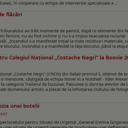
Galați, în cooperare cu echipe de intervenție specializate a ...
e flăcări
a Tribunalului au trăit momente de panică, după ce elemente din f
Din fericire, nu au fost victime și nu s-a impus evacuarea niciunei
dă. „Incendiul s-a manifestat inițial la niște reziduuri materiale, c
blocului. Incendiul s-a manifestat la fața blocului, până la etajul 
ru Colegiul Național „Costache Negri” la Boovie 2
ațional „Costache Negri” (CNCN) din Galați premiul I, obținut de e
 o mențiune, câștigată de echipa Novel in a Nutshell - lider Alexa
a categoria Trailerul de buzunar. Pasiunea și dorința elevilor de l
te domeniului artistic a plecat de la înființarea clubului de fotog
zia unei butelii
MENT
Inspectoratului pentru Situații de Urgență „General Eremia Grigores
a unei situații de urgență generate de producerea unei deflagrații