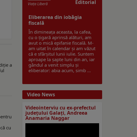
Editorial
Viaţa Liberă
Eliberarea din iobăgia
fiscală
În dimineața aceasta, la cafea,
cu o țigară aprinsă alături, am
avut o mică epifanie fiscală. M-
am uitat în calendar și am văzut
că e sfârșitul lunii iulie. Suntem
aproape la șapte luni din an, iar
iție a
gândul a venit simplu și
ul
eliberator: abia acum, simb ...
Video News
Videointerviu cu ex-prefectul
judeţului Galaţi, Andreea
pentru
Anamaria Naggar
ică cu