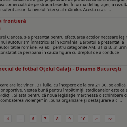
tea comercială de pe strada Lebedei. În urma deflagrației, a rezult
uferit arsuri la nivelul feței și al mâinilor. Acesta era c ...
a frontieră
l
rei Oancea, s-a prezentat pentru efectuarea actelor necesare ieșir
unui autoturism înmatriculat în România. Bărbatul a prezentat la
utoritățile române, valabil pentru categoriile AM, B1 și B. În ur
au constatat că persoana în cauză figura cu dreptul de a conduce
meciul de fotbal Oțelul Galaţi - Dinamo București
re are loc vineri, 31 iulie, cu începere de la ora 21:30, se aplică 
ilor sportive. Vestea bună pentru împătimiţii stadioanelor este că 
erdicții. Şi asta pentru că noua legislație marchează o schimbare 
și combaterea violenței” în „buna organizare și desfășurare a c ...
4
...
6
7
8
9
10