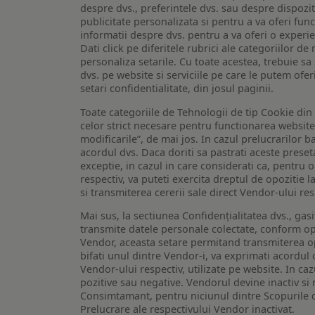
despre dvs., preferintele dvs. sau despre dispozit
publicitate personalizata si pentru a va oferi func
informatii despre dvs. pentru a va oferi o experi
Dati click pe diferitele rubrici ale categoriilor 
personaliza setarile. Cu toate acestea, trebuie s
dvs. pe website si serviciile pe care le putem ofer
setari confidentialitate, din josul paginii.
Toate categoriile de Tehnologii de tip Cookie di
celor strict necesare pentru functionarea website-u
modificarile”, de mai jos. In cazul prelucrarilor 
acordul dvs. Daca doriti sa pastrati aceste presetar
exceptie, in cazul in care considerati ca, pentru 
respectiv, va puteti exercita dreptul de opozitie l
si transmiterea cererii sale direct Vendor-ului res
Mai sus, la sectiunea Confidențialitatea dvs., gas
transmite datele personale colectate, conform opt
Vendor, aceasta setare permitand transmiterea opt
bifati unul dintre Vendor-i, va exprimati acordul
Vendor-ului respectiv, utilizate pe website. In caz
pozitive sau negative. Vendorul devine inactiv si 
Consimtamant, pentru niciunul dintre Scopurile d
Prelucrare ale respectivului Vendor inactivat.