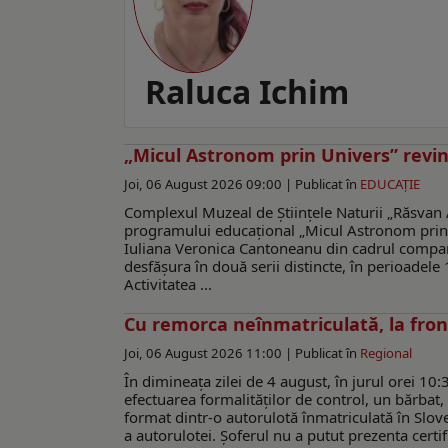
Raluca Ichim
„Micul Astronom prin Univers” revin
Joi, 06 August 2026 09:00 |
Publicat în
EDUCAŢIE
Complexul Muzeal de Științele Naturii „Răsvan A
programului educațional „Micul Astronom prin 
Iuliana Veronica Cantoneanu din cadrul compa
desfășura în două serii distincte, în perioadele
Activitatea ...
Cu remorca neînmatriculată, la fron
Joi, 06 August 2026 11:00 |
Publicat în
Regional
În dimineața zilei de 4 august, în jurul orei 10:
efectuarea formalităţilor de control, un bărbat,
format dintr-o autorulotă înmatriculată în Slov
a autorulotei. Șoferul nu a putut prezenta certif