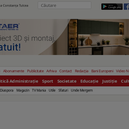
ila Constanţa Tulcea
i
Abonamente
Publicitate
Arhiva
Contact
Redacția
Bani Europeni
Video 
itică Administrație
Sport
Societate
Educație
Justiție
Cul
Diaspora
Magazin
TV Mania
Utile
Sfaturi
Unde Mergem