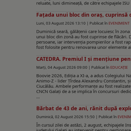
reluate, luni dimineață, de către echipajele ISU 
Fațada unui bloc din oraș, cuprinsă d
Luni, 03 August 2026 13:10 |
Publicat în
EVENIMENT
Duminică seară, gălățenii care locuiesc în zon
unui bloc din zonă au fost cuprinse de flăcări. 
persoane, iar intervenţia pompierilor a fost rapi
fost folosite pentru renovarea unor elemente ale 
CATEDRA. Premiul I și mențiune pent
Marți, 04 August 2026 09:00 |
Publicat în
EDUCAŢIE
Boovie 2026, Ediția a XI-a, a adus Colegiului N
Animo-Z - lider Țîrdea Alexandru Constantin, și
Ciucălău. Ambele performanţe au fost realizate l
CNCN Galați de a se implica în concursuri dedica
...
Bărbat de 43 de ani, rănit după explo
Duminică, 02 August 2026 15:50 |
Publicat în
EVENI
În cursul zilei de astăzi, 2 august, echipajele 
județului Galați au intervenit pentru gestionare