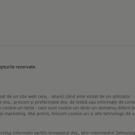
pturile rezervate.
zat de un site web care, - atunci când este vizitat de un utilizator -
 dvs., precum și preferințele dvs. de limbă sau informații de conec
ookie-uri terțe - care sunt cookie-uri dintr-un domeniu diferit de 
e și marketing. Mai precis, folosim cookie-uri și alte tehnologii de
ccesa informatii pe/din browserul dvs., prin intermediul Tehnologii