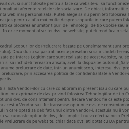
ivul dvs. si sunt folosite pentru a face ca website-ul sa functionez
tionalitati aferente retelelor de socializare. De obicei, informatiile
enta web mai personalizata. Puteti alege sa nu permiteti folosirea 
de mai jos pentru a afla mai multe despre scopurile in care putem fo
a stiti ca blocarea anumitor tipuri de Tehnologii de tip Cookie sau
i. In orice moment al vizitei dvs. pe website, puteti modifica o set
n cadrul Scopurilor de Prelucrare bazate pe Consimtamant sunt pre
lui). Daca doriti sa pastrati aceste presetari si sa inchideti fereas
bazate pe Interes Legitim care sunt realizate pe acest website, nu s
i si sa inchideti fereastra afisata, aveti la dispozitie butonul „Sal
o anume prelucrare de date, intr-un anumit scop, interesul dvs. pre
a prelucrare, prin accesarea politicii de confidentialitate a Vendor-u
pectiv.
iti si lista Vendor-ilor cu care colaboram in prezent (sau cu care p
iunilor exprimate de dvs. privind folosirea Tehnologiilor de tip Co
iunii dvs. de consimtamant pentru fiecare Vendor, fie ca este pozit
 ca acestui Vendor sa ii fie transmise optiunile dvs. de consimtama
ul in care optati sa debifati unul dintre Vendor-i, acestuia nu ii v
nu va cunoaste optiunile dvs., deci implicit nu va efectua nicio Pre
e Prelucrare de pe website, chiar daca dvs. ati optat cu DA pentru