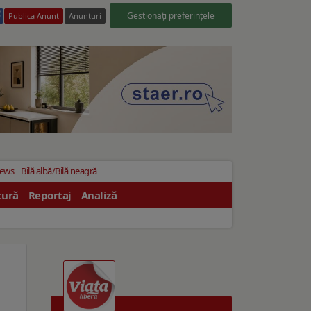
Gestionați preferințele
Publica Anunt
Anunturi
News
Bilă albă/Bilă neagră
tură
Reportaj
Analiză