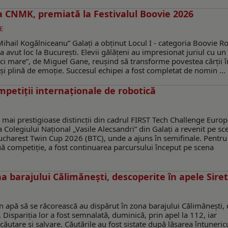
la CNMK, premiată la Festivalul Boovie 2026
E
ihail Kogălniceanu” Galați a obținut Locul I - categoria Boovie Ro
a avut loc la București. Elevii gălățeni au impresionat juriul cu un
aci mare”, de Miguel Gane, reușind să transforme povestea cărții î
și plină de emoție. Succesul echipei a fost completat de nomin ...
mpetiții internaționale de robotică
 mai prestigioase distincții din cadrul FIRST Tech Challenge Euro
 Colegiului Național „Vasile Alecsandri” din Galați a revenit pe sc
Bucharest Twin Cup 2026 (BTC), unde a ajuns în semifinale. Pentru
ă competiție, a fost continuarea parcursului început pe scena
ona barajului Călimănești, descoperite în apele Siret
în apă să se răcorească au dispărut în zona barajului Călimănești, 
 Dispariția lor a fost semnalată, duminică, prin apel la 112, iar
ăutare și salvare. Căutările au fost sistate după lăsarea întunericu