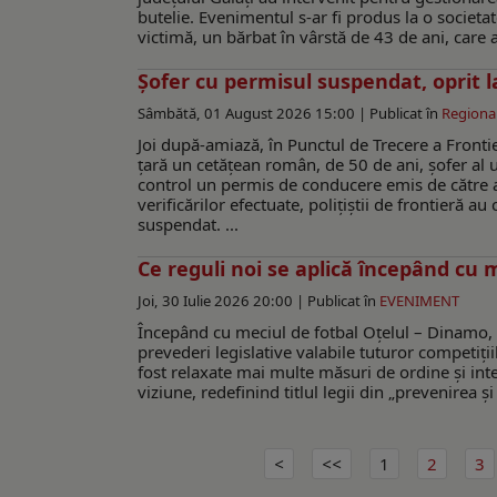
butelie. Evenimentul s-ar fi produs la o societa
victimă, un bărbat în vârstă de 43 de ani, care a s
Șofer cu permisul suspendat, oprit l
Sâmbătă, 01 August 2026 15:00 |
Publicat în
Regiona
Joi după-amiază, în Punctul de Trecere a Frontie
ţară un cetățean român, de 50 de ani, șofer al 
control un permis de conducere emis de către a
verificărilor efectuate, polițiștii de frontieră 
suspendat. ...
Ce reguli noi se aplică începând cu 
Joi, 30 Iulie 2026 20:00 |
Publicat în
EVENIMENT
Începând cu meciul de fotbal Oțelul – Dinamo, ca
prevederi legislative valabile tuturor competiți
fost relaxate mai multe măsuri de ordine și int
viziune, redefinind titlul legii din „prevenirea 
1
2
3