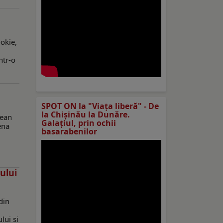
okie,
ntr-o
SPOT ON la "Viaţa liberă" - De
la Chișinău la Dunăre.
pean
Galațiul, prin ochii
ena
basarabenilor
ului
din
lui și