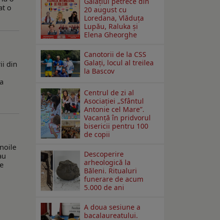
Galaţiul petrece din
at o
20 august cu
Loredana, Vlăduța
Lupău, Raluka și
Elena Gheorghe
Canotorii de la CSS
Galați, locul al treilea
ii din
la Bascov
ma
Centrul de zi al
Asociației „Sfântul
Antonie cel Mare”.
Vacanță în pridvorul
bisericii pentru 100
de copii
noile
Descoperire
au
arheologică la
de
Băleni. Ritualuri
funerare de acum
5.000 de ani
A doua sesiune a
bacalaureatului.