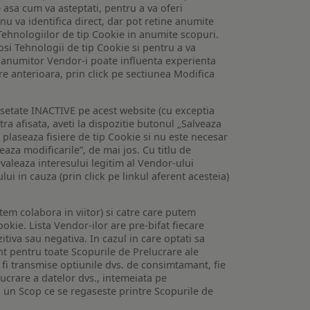
e asa cum va asteptati, pentru a va oferi
 nu va identifica direct, dar pot retine anumite
Tehnologiilor de tip Cookie in anumite scopuri.
losi Tehnologii de tip Cookie si pentru a va
 a anumitor Vendor-i poate influenta experienta
are anterioara, prin click pe sectiunea Modifica
setate INACTIVE pe acest website (cu exceptia
tra afisata, aveti la dispozitie butonul „Salveaza
e plaseaza fisiere de tip Cookie si nu este necesar
veaza modificarile”, de mai jos. Cu titlu de
valeaza interesului legitim al Vendor-ului
lui in cauza (prin click pe linkul aferent acesteia)
utem colabora in viitor) si catre care putem
okie. Lista Vendor-ilor are pre-bifat fiecare
iva sau negativa. In cazul in care optati sa
nt pentru toate Scopurile de Prelucrare ale
or fi transmise optiunile dvs. de consimtamant, fie
lucrare a datelor dvs., intemeiata pe
 un Scop ce se regaseste printre Scopurile de