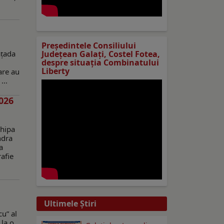
Preşedintele Consiliului
ațada
Judeţean Galaţi, Costel Fotea,
despre situaţia Combinatului
Liberty
are au
...
026
chipa
ndra
a
rafie
Ultimele Ştiri
cu” al
 la o