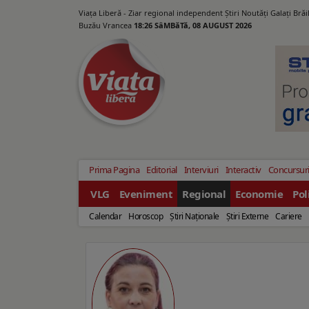
Viața Liberă - Ziar regional independent Știri Noutăți Galaţi Bră
Buzău Vrancea
18:26 SâMBăTă, 08 AUGUST 2026
Prima Pagina
Editorial
Interviuri
Interactiv
Concursur
VLG
Eveniment
Regional
Economie
Pol
Calendar
Horoscop
Ştiri Naţionale
Ştiri Externe
Cariere