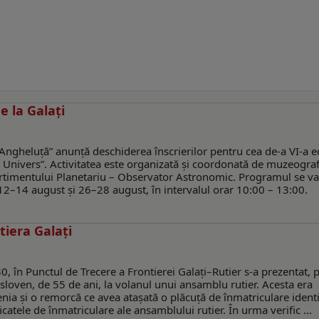
e la Galați
ngheluță” anunță deschiderea înscrierilor pentru cea de-a VI-a ed
Univers”. Activitatea este organizată și coordonată de muzeograf
rtimentului Planetariu – Observator Astronomic. Programul se va
 12–14 august și 26–28 august, în intervalul orar 10:00 – 13:00.
tiera Galați
30, în Punctul de Trecere a Frontierei Galați–Rutier s-a prezentat, 
 sloven, de 55 de ani, la volanul unui ansamblu rutier. Acesta era
enia și o remorcă ce avea atașată o plăcuță de înmatriculare ident
icatele de înmatriculare ale ansamblului rutier. În urma verific ...