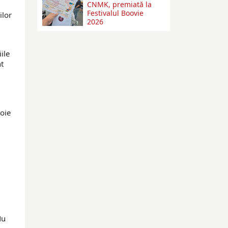
CNMK, premiată la
Festivalul Boovie
ilor
2026
ile
nt
voie
Nu