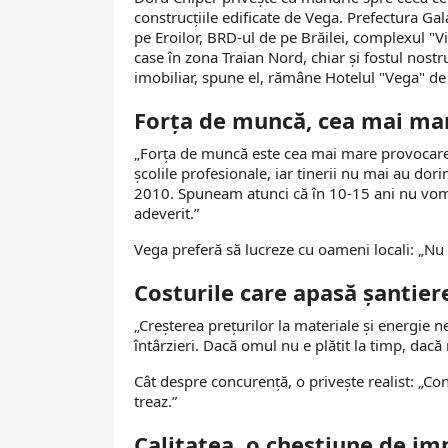
construcțiile edificate de Vega. Prefectura Gala
pe Eroilor, BRD-ul de pe Brăilei, complexul "Vi
case în zona Traian Nord, chiar și fostul nost
imobiliar, spune el, rămâne Hotelul "Vega" de
Forța de muncă, cea mai ma
„Forța de muncă este cea mai mare provocare l
școlile profesionale, iar tinerii nu mai au dor
2010. Spuneam atunci că în 10-15 ani nu vom ma
adeverit.”
Vega preferă să lucreze cu oameni locali: „Nu 
Costurile care apasă șantiere
„Creșterea prețurilor la materiale și energie n
întârzieri. Dacă omul nu e plătit la timp, dacă
Cât despre concurență, o privește realist: „Co
treaz.”
Calitatea, o chestiune de imp