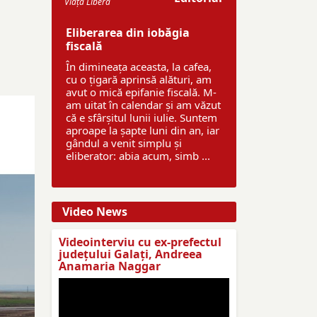
Viaţa Liberă
Eliberarea din iobăgia
fiscală
În dimineața aceasta, la cafea,
cu o țigară aprinsă alături, am
avut o mică epifanie fiscală. M-
am uitat în calendar și am văzut
că e sfârșitul lunii iulie. Suntem
aproape la șapte luni din an, iar
gândul a venit simplu și
eliberator: abia acum, simb ...
Video News
Videointerviu cu ex-prefectul
judeţului Galaţi, Andreea
Anamaria Naggar