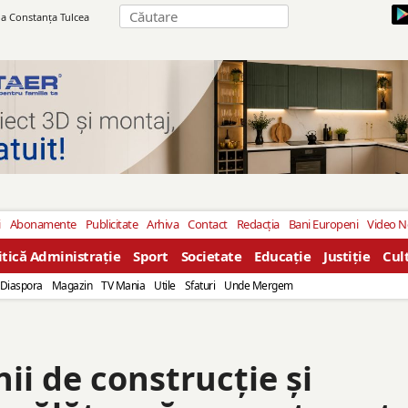
ila Constanţa Tulcea
i
Abonamente
Publicitate
Arhiva
Contact
Redacția
Bani Europeni
Video 
itică Administrație
Sport
Societate
Educație
Justiție
Cul
Diaspora
Magazin
TV Mania
Utile
Sfaturi
Unde Mergem
nii de construcție și