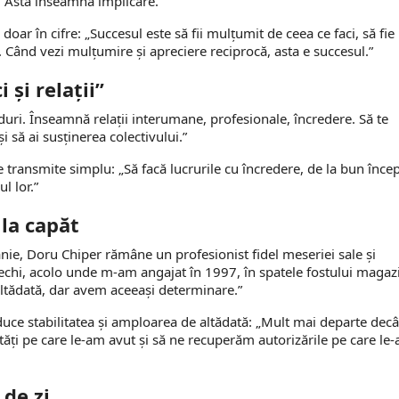
. Asta înseamnă implicare.”
oar în cifre: „Succesul este să fii mulțumit de ceea ce faci, să fie
ii. Când vezi mulțumire și apreciere reciprocă, asta e succesul.”
 și relații”
uri. Înseamnă relații interumane, profesionale, încredere. Să te
i să ai susținerea colectivului.”
le transmite simplu: „Să facă lucrurile cu încredere, de la bun înce
l lor.”
la capăt
ie, Doru Chiper rămâne un profesionist fidel meseriei sale și
echi, acolo unde m-am angajat în 1997, în spatele fostului magaz
ltădată, dar avem aceeași determinare.”
duce stabilitatea și amploarea de altădată: „Mult mai departe decâ
ăți pe care le-am avut și să ne recuperăm autorizările pe care le
 de zi