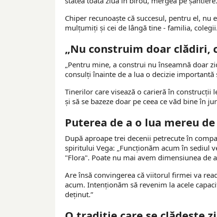
stătea toată ziua în birou, mergea pe șantiere
Chiper recunoaște că succesul, pentru el, nu e d
mulțumiți și cei de lângă tine - familia, coleg
„Nu construim doar clădiri, ci
„Pentru mine, a construi nu înseamnă doar zid
consulți înainte de a lua o decizie importantă ș
Tinerilor care visează o carieră în construcții 
și să se bazeze doar pe ceea ce văd bine în juru
Puterea de a o lua mereu de 
După aproape trei decenii petrecute în compan
spiritului Vega: „Funcționăm acum în sediul v
"Flora". Poate nu mai avem dimensiunea de a
Are însă convingerea că viitorul firmei va rea
acum. Intenționăm să revenim la acele capacit
deținut.”
O tradiție care se clădește zi