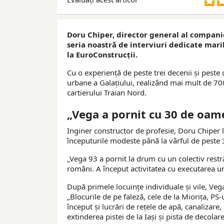
Doru Chiper, director general al companie
seria noastră de interviuri dedicate mari
la EuroConstrucții.
Cu o experiență de peste trei decenii și peste
urbane a Galațiului, realizând mai mult de 700
cartierului Traian Nord.
„Vega a pornit cu 30 de oam
Inginer constructor de profesie, Doru Chiper l
începuturile modeste până la vârful de peste 3
„Vega 93 a pornit la drum cu un colectiv restr
români. A început activitatea cu executarea un
După primele locuințe individuale și vile, Veg
„Blocurile de pe faleză, cele de la Miorița, PS
început și lucrări de rețele de apă, canalizar
extinderea pistei de la Iași și pista de decolar