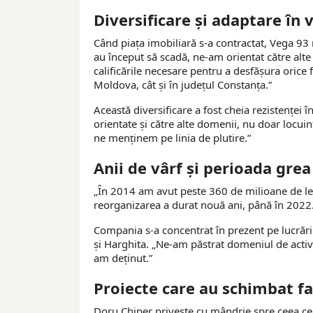
Diversificare și adaptare în v
Când piața imobiliară s-a contractat, Vega 93 
au început să scadă, ne-am orientat către alte 
calificările necesare pentru a desfășura orice 
Moldova, cât și în județul Constanța.”
Această diversificare a fost cheia rezistenței în
orientate și către alte domenii, nu doar locuin
ne menținem pe linia de plutire.”
Anii de vârf și perioada grea
„În 2014 am avut peste 360 de milioane de lei 
reorganizarea a durat nouă ani, până în 2022
Compania s-a concentrat în prezent pe lucrări 
și Harghita. „Ne-am păstrat domeniul de activi
am deținut.”
Proiecte care au schimbat fa
Doru Chiper privește cu mândrie spre ceea ce 