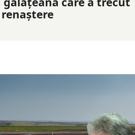
ă gălățeană care a trecut
i renaștere