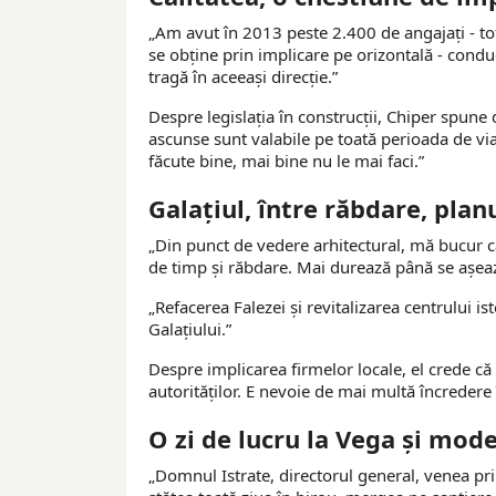
„Am avut în 2013 peste 2.400 de angajați - toți
se obține prin implicare pe orizontală - con
tragă în aceeași direcție.”
Despre legislația în construcții, Chiper spune d
ascunse sunt valabile pe toată perioada de viaț
făcute bine, mai bine nu le mai faci.”
Galațiul, între răbdare, plan
„Din punct de vedere arhitectural, mă bucur că
de timp și răbdare. Mai durează până se așeaz
„Refacerea Falezei și revitalizarea centrului 
Galațiului.”
Despre implicarea firmelor locale, el crede că
autorităților. E nevoie de mai multă încredere 
O zi de lucru la Vega și mod
„Domnul Istrate, directorul general, venea pri