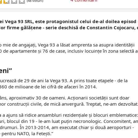
(48 voturi)
i Vega 93 SRL, este protagonistul celui de-al doilea episod
lor firme gălățene - serie deschisă de Constantin Cojocaru, 
 o mie de angajați, Vega 93 a lăsat amprenta sa asupra identității
 de apartamente și 76 de case, inclusiv locuințe în zona selectă a
eni”
ucrează de 29 de ani la Vega 93. A prins toate etapele - de la
60 de milioane de lei cifră de afaceri în 2014.
âns, aproximativ 30 de oameni. Acționarii societății sunt doar
or construcții civile, de mică anvergură. Treptat, ne-am dezvoltat
a a ajuns să ridice ansambluri rezidențiale și blocuri emblematice:
-uri, blocul din 19 - le-am luat puțin necronologic. Concomitent, a
e, drumuri. În 2013-2014, am executat chiar și două aeroporturi -
e pentru NATO, la Fetești.”