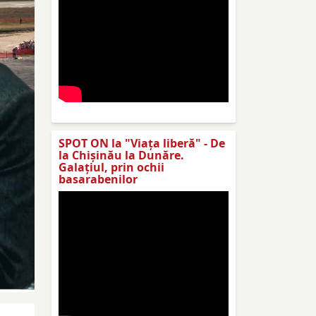
SPOT ON la "Viaţa liberă" - De
la Chișinău la Dunăre.
Galațiul, prin ochii
basarabenilor