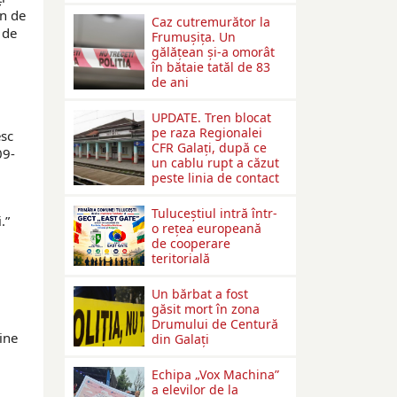
an de
Caz cutremurător la
 de
Frumușița. Un
gălățean și-a omorât
în bătaie tatăl de 83
de ani
UPDATE. Tren blocat
pe raza Regionalei
esc
CFR Galați, după ce
09-
un cablu rupt a căzut
peste linia de contact
Tuluceștiul intră într-
.”
o rețea europeană
de cooperare
teritorială
Un bărbat a fost
găsit mort în zona
Drumului de Centură
ine
din Galați
Echipa „Vox Machina”
a elevilor de la