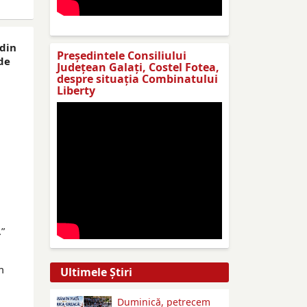
 din
Preşedintele Consiliului
de
Judeţean Galaţi, Costel Fotea,
despre situaţia Combinatului
Liberty
.”
m
Ultimele Ştiri
Duminică, petrecem