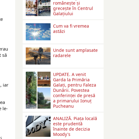
româneşte şi
greceşte în Centrul
Galaţiului
țe
Cum va fi vremea
astăzi
 erau
Unde sunt amplasate
t să
radarele
UPDATE. A venit
Garda la Primăria
, iar
Galaţi, pentru Faleza
Dunării. Povestea
conferinţei de presă
a primarului Ionuţ
cea
Pucheanu
 le-
ANALIZĂ. Piața locală
este prudentă
înainte de decizia
Moody's
i