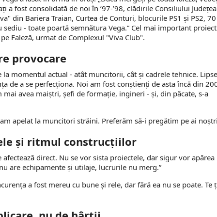
ți a fost consolidată de noi în ’97-’98, clădirile Consiliului Județe
va" din Bariera Traian, Curtea de Conturi, blocurile PS1 și PS2, 70
ru sediu - toate poartă semnătura Vega.” Cel mai important proiect
 pe Faleză, urmat de Complexul "Viva Club".
re provocare
a momentul actual - atât muncitorii, cât și cadrele tehnice. Lips
ința de a se perfecționa. Noi am fost conștienți de asta încă din 20
i avea maiștri, șefi de formație, ingineri - și, din păcate, s-a
am apelat la muncitori străini. Preferăm să-i pregătim pe ai noștri
le și ritmul construcțiilor
e afectează direct. Nu se vor sista proiectele, dar sigur vor apărea
 nu are echipamente și utilaje, lucrurile nu merg.”
ncurența a fost mereu cu bune și rele, dar fără ea nu se poate. Te ț
licare, nu de hârtii