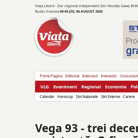
Viața Liberă - Ziar regional independent Știri Noutăți Galaţi Bră
Buzău Vrancea
04:44 JOI, 06 AUGUST 2026
Prima Pagina
Editorial
Interviuri
Interactiv
Concursur
VLG
Eveniment
Regional
Economie
Pol
Calendar
Horoscop
Ştiri Naţionale
Ştiri Externe
Cariere
Vega 93 - trei dece