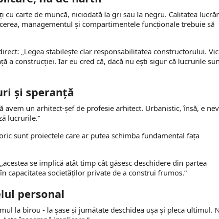
 cu carte de muncă, niciodată la gri sau la negru. Calitatea lucrăr
ducerea, managementul și compartimentele funcționale trebuie să
irect: „Legea stabilește clar responsabilitatea constructorului. Vici
ă a construcției. Iar eu cred că, dacă nu ești sigur că lucrurile su
uri și speranță
 avem un arhitect-șef de profesie arhitect. Urbanistic, însă, e ne
ă lucrurile.”
istoric sunt proiectele care ar putea schimba fundamental fața
 „acestea se implică atât timp cât găsesc deschidere din partea
în capacitatea societăților private de a construi frumos.”
elul personal
mul la birou - la șase și jumătate deschidea ușa și pleca ultimul. 