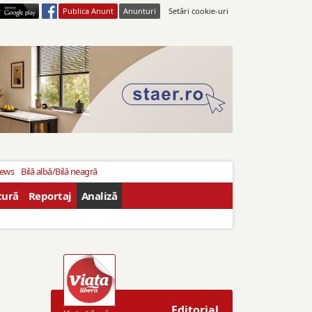
Publica Anunt
Anunturi
Setări cookie-uri
News
Bilă albă/Bilă neagră
tură
Reportaj
Analiză
Editorial