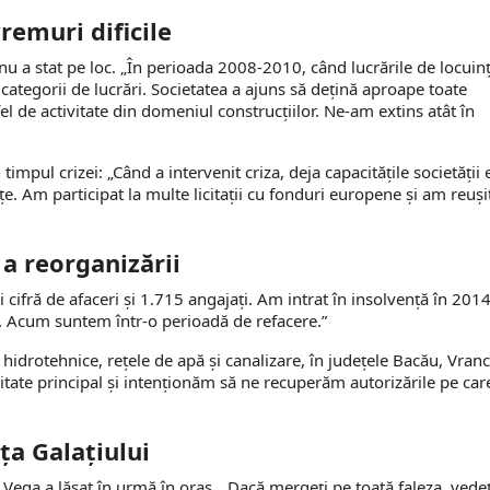
remuri dificile
nu a stat pe loc. „În perioada 2008-2010, când lucrările de locuin
categorii de lucrări. Societatea a ajuns să dețină aproape toate
fel de activitate din domeniul construcțiilor. Ne-am extins atât în
 timpul crizei: „Când a intervenit criza, deja capacitățile societății
țe. Am participat la multe licitații cu fonduri europene și am reuși
 a reorganizării
cifră de afaceri și 1.715 angajați. Am intrat în insolvență în 2014
. Acum suntem într-o perioadă de refacere.”
hidrotehnice, rețele de apă și canalizare, în județele Bacău, Vran
tate principal și intenționăm să ne recuperăm autorizările pe care
ța Galațiului
Vega a lăsat în urmă în oraș. „Dacă mergeți pe toată faleza, vedeț