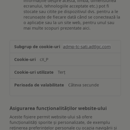
informațiile despre acesta, limba, dimensiunea
ecranului, tehnologiile acceptate etc.) pot fi
stocate sau citite pe dispozitivul dvs. pentru a le
recunoaște de fiecare dată când se conectează la
o aplicație sau la un site web, pentru unul sau
mai multe scopuri prezentate aici.
Stocarea
admp-tc-sati.adtlgc.com
și/sau
accesarea
cX_P
informațiilor
de
Terț
pe
un
Câteva secunde
dispozitiv
Asigurarea funcționalităților website-ului
Aceste fișiere permit website-ului să ofere
funcționalități sporite și personalizate, de exemplu
reţinerea preferinţelor personale cu ocazia navigării și