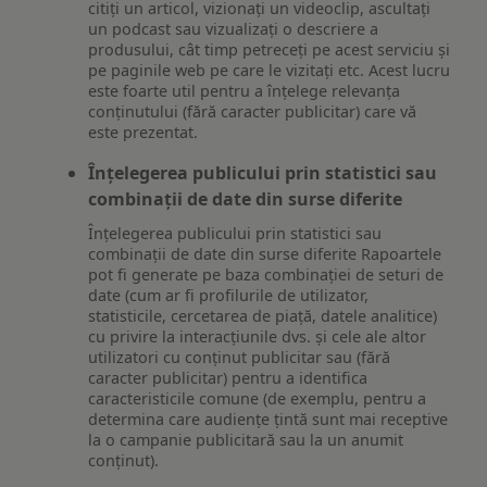
citiți un articol, vizionați un videoclip, ascultați
un podcast sau vizualizați o descriere a
produsului, cât timp petreceți pe acest serviciu și
pe paginile web pe care le vizitați etc. Acest lucru
este foarte util pentru a înțelege relevanța
conținutului (fără caracter publicitar) care vă
este prezentat.
Înțelegerea publicului prin statistici sau
combinații de date din surse diferite
Înțelegerea publicului prin statistici sau
combinații de date din surse diferite Rapoartele
pot fi generate pe baza combinației de seturi de
date (cum ar fi profilurile de utilizator,
statisticile, cercetarea de piață, datele analitice)
cu privire la interacțiunile dvs. și cele ale altor
utilizatori cu conținut publicitar sau (fără
caracter publicitar) pentru a identifica
caracteristicile comune (de exemplu, pentru a
determina care audiențe țintă sunt mai receptive
la o campanie publicitară sau la un anumit
conținut).