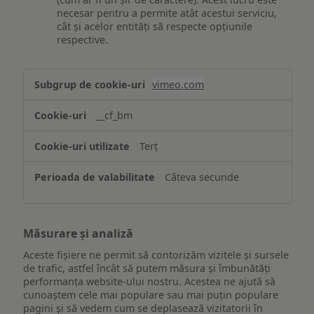
necesar pentru a permite atât acestui serviciu,
cât și acelor entități să respecte opțiunile
respective.
Asigurarea
vimeo.com
funcționalităților
website-
__cf_bm
ului
Terț
Câteva secunde
Măsurare și analiză
Aceste fișiere ne permit să contorizăm vizitele și sursele
de trafic, astfel încât să putem măsura și îmbunătăți
performanța website-ului nostru. Acestea ne ajută să
cunoaștem cele mai populare sau mai puțin populare
pagini și să vedem cum se deplasează vizitatorii în