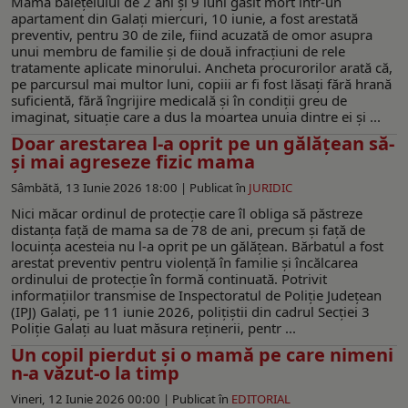
Mama băiețelului de 2 ani și 9 luni găsit mort într-un
apartament din Galați miercuri, 10 iunie, a fost arestată
preventiv, pentru 30 de zile, fiind acuzată de omor asupra
unui membru de familie și de două infracțiuni de rele
tratamente aplicate minorului. Ancheta procurorilor arată că,
pe parcursul mai multor luni, copiii ar fi fost lăsați fără hrană
suficientă, fără îngrijire medicală și în condiții greu de
imaginat, situație care a dus la moartea unuia dintre ei și ...
Doar arestarea l-a oprit pe un gălăţean să-
şi mai agreseze fizic mama
Sâmbătă, 13 Iunie 2026 18:00 |
Publicat în
JURIDIC
Nici măcar ordinul de protecţie care îl obliga să păstreze
distanţa față de mama sa de 78 de ani, precum și față de
locuința acesteia nu l-a oprit pe un gălăţean. Bărbatul a fost
arestat preventiv pentru violenţă în familie şi încălcarea
ordinului de protecție în formă continuată. Potrivit
informaţiilor transmise de Inspectoratul de Poliţie Judeţean
(IPJ) Galaţi, pe 11 iunie 2026, polițiștii din cadrul Secției 3
Poliție Galați au luat măsura reținerii, pentr ...
Un copil pierdut și o mamă pe care nimeni
n-a văzut-o la timp
Vineri, 12 Iunie 2026 00:00 |
Publicat în
EDITORIAL