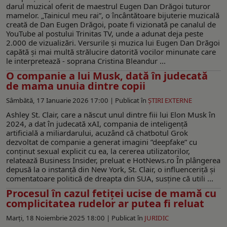
darul muzical oferit de maestrul Eugen Dan Drăgoi tuturor
mamelor. „Tainicul meu rai”, o încântătoare bijuterie muzicală
creată de Dan Eugen Drăgoi, poate fi vizionată pe canalul de
YouTube al postului Trinitas TV, unde a adunat deja peste
2.000 de vizualizări. Versurile și muzica lui Eugen Dan Drăgoi
capătă și mai multă strălucire datorită vocilor minunate care
le interpretează - soprana Cristina Bleandur ...
O companie a lui Musk, dată în judecată
de mama unuia dintre copii
Sâmbătă, 17 Ianuarie 2026 17:00 |
Publicat în
ŞTIRI EXTERNE
Ashley St. Clair, care a născut unul dintre fiii lui Elon Musk în
2024, a dat în judecată xAI, compania de inteligență
artificială a miliardarului, acuzând că chatbotul Grok
dezvoltat de companie a generat imagini ”deepfake” cu
conținut sexual explicit cu ea, la cererea utilizatorilor,
relatează Business Insider, preluat e HotNews.ro În plângerea
depusă la o instanță din New York, St. Clair, o influenceriță și
comentatoare politică de dreapta din SUA, susține că utili ...
Procesul în cazul fetiţei ucise de mamă cu
complicitatea rudelor ar putea fi reluat
Marți, 18 Noiembrie 2025 18:00 |
Publicat în
JURIDIC