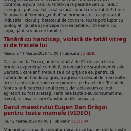
controla, e pură natură. Uitați-vă la păsările cerului: aduc
crenguțe, puf și iarbă ca să-și facă cuibul confortabil. Ei bine,
în universul feminin, „cuibul” se primenește cu aspiratorul
industrial, clorul și bătătorul de covoare. Nu te poți lupta cu
biologia! Și uite așa începe marea bătălie. Între serviciu,
copii, gătit și viața de familie, ...
Tânără cu handicap, violată de tatăl vitreg
și de fratele lui
Miercuri, 11 Martie 2026 16:00 |
Publicat în
JURIDIC
Caz șocant la Tecuci, unde o tânără de 22 de ani a trecut
printr-o experiență cumplită, provocată de soțul mamei sale.
Bărbatul, care ar fi trebuit să aibă grijă de ea, pentru că
suferă de un handicap grav, a agresat-o sexual de mai multe
ori și l-a atras în oribila conspirație și pe fratele lui. Teribilele
fapte s-ar fi petrecut anul trecut, dar abia acum cei doi
agresori au fost arestați. Teribilele fapte s-au consumat anul
trecut, în casa în care Constantin M. locuia cu ...
Darul maestrului Eugen Dan Drăgoi
pentru toate mamele (VIDEO)
Joi, 12 Martie 2026 09:00 |
Publicat în
CULTURA
Mai prețios și mai fermecător decât orice buchet de flori este