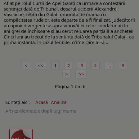
Aflat pe rolul Curții de Apel Galați ca urmare a contestării
sentinței dată de Tribunal, dosarul uciderii Alexandrei
Vasilache, fetița din Galați omorâtă de mamă cu
complicitatea rudelor, este departe de a fi finalizat. Judecătorii
au opinii divergente asupra vinovăției celor condamnați la
ani grei de închisoare și au cerut reluarea parțială a anchetei!
Cinci luni au trecut de la sentința dată de Tribunalul Galați, ca
primă instanță, în cazul teribilei crime căreia i-a ...
1
2
3
4
...
6
Pagina 1 din 6
Sunteți aici:
Acasă
Analiză
Afişez elemetele după tag: mama