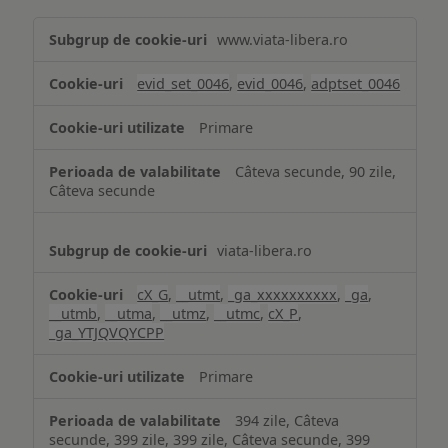
Măsurare
www.viata-libera.ro
și
analiză
evid_set_0046
,
evid_0046
,
adptset_0046
Primare
Câteva secunde, 90 zile,
Câteva secunde
viata-libera.ro
cX_G
,
__utmt
,
_ga_xxxxxxxxxx
,
_ga
,
__utmb
,
__utma
,
__utmz
,
__utmc
,
cX_P
,
_ga_YTJQVQYCPP
Primare
394 zile, Câteva
secunde, 399 zile, 399 zile, Câteva secunde, 399