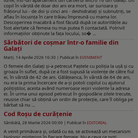
copil în vârstă de doar doi ani era mort, iar surioara și
frățiorul lui - de doi şi cinci ani - deshidrataţi şi subnutriţi, se
aflau în locuința în care trăiau împreună cu mama lor.
Descoperirea macabră a fost făcută după ce autoritățile au
fost alertate că femeia nu mai putea fi contactată. Potrivit
informațiilor obținute la fața locului, so� ...
Sărbători de coșmar într-o familie din
Galați
Marți, 14 Aprilie 2026 16:30 |
Publicat în
EVENIMENT
O femeie din Galați și-a petrecut Paștele cu poliția la ușă și cu
groaza în suflet, după ce a fost supusă la violențe de către fiul
ei, în vârstă de 42 de ani. Gălățeanca, în vârstă de 64 de ani,
nu era la prima încercare de a-și potoli copilul cu ajutorul
polițiştilor, acesta având numeroase ieşiri violente la adresa
ei. În urma unui episod petrecut în gospodărie zilele trecute,
reușise chiar să obțină un ordin de protecție, care îl obliga pe
bărbat să nu ...
Cod Roșu de curățenie
Sâmbătă, 28 Martie 2026 00:00 |
Publicat în
EDITORIAL
A venit primăvara și, odată cu ea, se activează un mecanism
biologic misterios în fiecare femeie. Nu e ceva ce poți