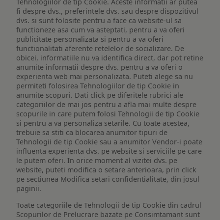
Tehnologiilor de tip Cookie. Aceste informatii ar putea
fi despre dvs., preferintele dvs. sau despre dispozitivul
dvs. si sunt folosite pentru a face ca website-ul sa
functioneze asa cum va asteptati, pentru a va oferi
publicitate personalizata si pentru a va oferi
functionalitati aferente retelelor de socializare. De
obicei, informatiile nu va identifica direct, dar pot retine
anumite informatii despre dvs. pentru a va oferi o
experienta web mai personalizata. Puteti alege sa nu
permiteti folosirea Tehnologiilor de tip Cookie in
anumite scopuri. Dati click pe diferitele rubrici ale
categoriilor de mai jos pentru a afla mai multe despre
scopurile in care putem folosi Tehnologii de tip Cookie
si pentru a va personaliza setarile. Cu toate acestea,
trebuie sa stiti ca blocarea anumitor tipuri de
Tehnologii de tip Cookie sau a anumitor Vendor-i poate
influenta experienta dvs. pe website si serviciile pe care
le putem oferi. In orice moment al vizitei dvs. pe
website, puteti modifica o setare anterioara, prin click
pe sectiunea Modifica setari confidentialitate, din josul
paginii.
Toate categoriile de Tehnologii de tip Cookie din cadrul
Scopurilor de Prelucrare bazate pe Consimtamant sunt