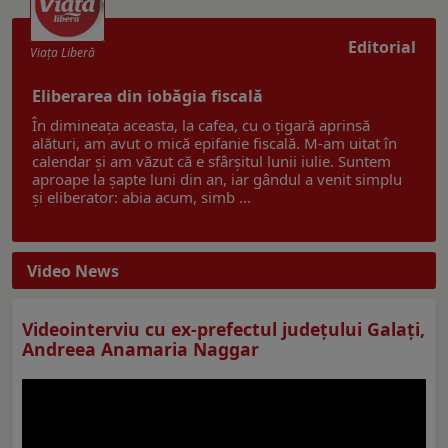
Editorial
Viaţa Liberă
Eliberarea din iobăgia fiscală
În dimineața aceasta, la cafea, cu o țigară aprinsă
alături, am avut o mică epifanie fiscală. M-am uitat în
calendar și am văzut că e sfârșitul lunii iulie. Suntem
aproape la șapte luni din an, iar gândul a venit simplu
și eliberator: abia acum, simb ...
Video News
Videointerviu cu ex-prefectul judeţului Galaţi,
Andreea Anamaria Naggar