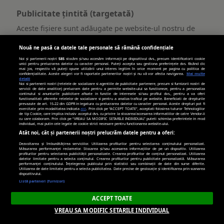
Publicitate țintită (targetată)
Aceste fișiere sunt adăugate pe website-ul nostru de
către partenerii noștri furnizori de publicitate (Vendor-
i). Acestea pot fi utilizate de aceste companii pentru a
Nouă ne pasă ca datele tale personale să rămână confidențiale
vă crea un profil al intereselor dvs. și pentru a vă afișa
Noi și partenerii noștri
585
stocăm și/sau accesăm informații pe dispozitivul dvs., precum identificatorii cookie
unici pentru prelucrarea datelor cu caracter personal. Puteți accepta sau gestiona preferințele dvs. făcând clic
anunțuri publicitare adaptate intereselor și
mai jos, respectiv vă puteți opune utilizării unui interes legitim în orice moment pe pagina cu politica de
confidențialitate. Aceste alegeri vor fi raportate partenerilor noștri și nu vă vor afecta navigarea.
Mai multe
comportamentului dumneavoastră, inclusiv pe alte
detalii
website-uri. Acestea funcționează prin identificarea
Noi si partenerii nostri (retelele de socializare si agentiile de publicitate partenere, precum si furnizorii nostri de
servicii de date analitice) prelucram date pentru a permite website-ului sa functioneze, pentru a personaliza
unică a browser-ului și a dispozitivului dumneavoastră.
continutul si anunturile publicitare afisate in functie de interesele si/sau profilul dvs., pentru a va oferi
functionalitati aferente retelelor de socializare si pentru a analiza traficul pe website. Beneficiati de drepturile
Dacă nu permiteți plasarea/accesarea acestor fișiere, vi
prevazute de art. 15-22 din GDPR in legatura cu prelucrarea datelor cu caracter personal. Aceste drepturi pot fi
exercitate prin modalitatea indicata
aici
. Prin click pe “ACCEPT TOATE”, acceptati folosirea tuturor Tehnologiilor
se va afișa publicitate neadaptată la profilul
de tip Cookie, care implica inclusiv acceptul dvs. cu privire la stocarea/accesarea informatiilor de catre Vendor-ii
cu care colaboram. Prin click pe “VREAU SA MODIFIC SETARILE INDIVIDUAL” puteti schimba preferintele in mod
dumneavoastră. Selectarea opțiunii generale Activ (DA)
individual, mai putin cele legate de cookie strict necesare pentru functionarea website-ului.
pentru acest scop implică inclusiv acordul dvs. pentru
Atât noi, cât și partenerii noștri prelucrăm datele pentru a oferi:
plasare/accesare de informații, prin Tehnologii de tip
Dezvoltarea și îmbunătățirea serviciilor. Utilizarea profilurilor pentru selectarea conținutului personalizat.
Măsurarea performanței reclamelor. Stocarea și/sau accesarea informațiilor de pe un dispozitiv. Utilizarea
Cookie, de către toți Vendor-ii din lista de mai jos, cu
profilurilor pentru selectarea publicității personalizate. Crearea profilurilor de conținut personalizat. Utilizarea
datelor limitate pentru a selecta conținutul. Crearea profilurilor pentru publicitate personalizată. Măsurarea
excepția situației în care optați cu Inactiv (NU) pentru
performanței conținutului. Înțelegerea publicului prin statistici sau combinații de date din surse diferite.
Utilizarea de date limitate pentru a selecta publicitatea. Date precise de geolocație și identificarea prin scanarea
unii Vendor-i, în mod individual, în lista generală de
dispozitivului.
Vendori, pe care o regăsiți la secțiunea
Listă parteneri (furnizori)
“Confidențialitatea dvs.”
ACCEPT TOATE
Publicitate
VREAU SA MODIFIC SETARILE INDIVIDUAL
viata-libera.ro
țintită