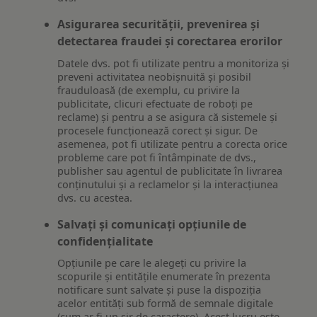
Asigurarea securității, prevenirea și
detectarea fraudei și corectarea erorilor
Datele dvs. pot fi utilizate pentru a monitoriza și
preveni activitatea neobișnuită și posibil
frauduloasă (de exemplu, cu privire la
publicitate, clicuri efectuate de roboți pe
reclame) și pentru a se asigura că sistemele și
procesele funcționează corect și sigur. De
asemenea, pot fi utilizate pentru a corecta orice
probleme care pot fi întâmpinate de dvs.,
publisher sau agentul de publicitate în livrarea
conținutului și a reclamelor și la interacțiunea
dvs. cu acestea.
Salvați și comunicați opțiunile de
confidențialitate
Opțiunile pe care le alegeți cu privire la
scopurile și entitățile enumerate în prezenta
notificare sunt salvate și puse la dispoziția
acelor entități sub formă de semnale digitale
(cum ar fi un șir de caractere). Acest lucru este