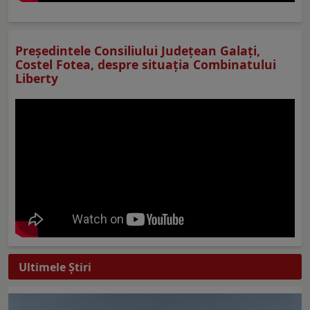
Preşedintele Consiliului Judeţean Galaţi,
Costel Fotea, despre situaţia Combinatului
Liberty
Ultimele Ştiri