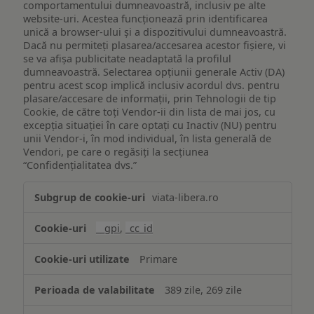
comportamentului dumneavoastră, inclusiv pe alte
website-uri. Acestea funcționează prin identificarea
unică a browser-ului și a dispozitivului dumneavoastră.
Dacă nu permiteți plasarea/accesarea acestor fișiere, vi
se va afișa publicitate neadaptată la profilul
dumneavoastră. Selectarea opțiunii generale Activ (DA)
pentru acest scop implică inclusiv acordul dvs. pentru
plasare/accesare de informații, prin Tehnologii de tip
Cookie, de către toți Vendor-ii din lista de mai jos, cu
excepția situației în care optați cu Inactiv (NU) pentru
unii Vendor-i, în mod individual, în lista generală de
Vendori, pe care o regăsiți la secțiunea
“Confidențialitatea dvs.”
Publicitate
viata-libera.ro
țintită
(targetată)
__gpi
,
_cc_id
Primare
389 zile, 269 zile