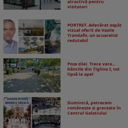
atractivă pentru
vizitatori
PORTRET. Adevărat ospăț
vizual oferit de Vasile
Trandafir, un acuarelist
redutabil
Poza zilei. Trece vara…
băncile din Ţiglina I, tot
lipsă la apel
Duminică, petrecem
româneşte şi greceşte în
Centrul Galaţiului