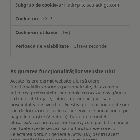
Stocarea
admp-tc-sati.adtlgc.com
și/sau
accesarea
cX_P
informațiilor
de
Terț
pe
un
Câteva secunde
dispozitiv
Asigurarea funcționalităților website-ului
Aceste fișiere permit website-ului să ofere
funcționalități sporite și personalizate, de exemplu
reţinerea preferinţelor personale cu ocazia navigării și
a datelor de logare, rularea de videoclipuri sau
posibilitatea de live chat. Acestea pot fi adăugate de noi
sau de furnizori terți ale căror servicii le-am adăugat pe
paginile noastre (Vendor-i). Dacă nu permiteți
plasarea/accesarea acestor fișiere, este posibil ca unele
sau toate aceste servicii să nu funcționeze corect.
Selectarea opțiunii generale Activ (DA) pentru acest