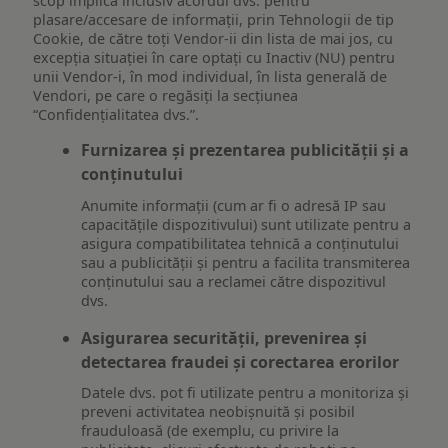
scop implică inclusiv acordul dvs. pentru
plasare/accesare de informații, prin Tehnologii de tip
Cookie, de către toți Vendor-ii din lista de mai jos, cu
excepția situației în care optați cu Inactiv (NU) pentru
unii Vendor-i, în mod individual, în lista generală de
Vendori, pe care o regăsiți la secțiunea
“Confidențialitatea dvs.”.
Furnizarea și prezentarea publicității și a
conținutului
Anumite informații (cum ar fi o adresă IP sau
capacitățile dispozitivului) sunt utilizate pentru a
asigura compatibilitatea tehnică a conținutului
sau a publicității și pentru a facilita transmiterea
conținutului sau a reclamei către dispozitivul
dvs.
Asigurarea securității, prevenirea și
detectarea fraudei și corectarea erorilor
Datele dvs. pot fi utilizate pentru a monitoriza și
preveni activitatea neobișnuită și posibil
frauduloasă (de exemplu, cu privire la