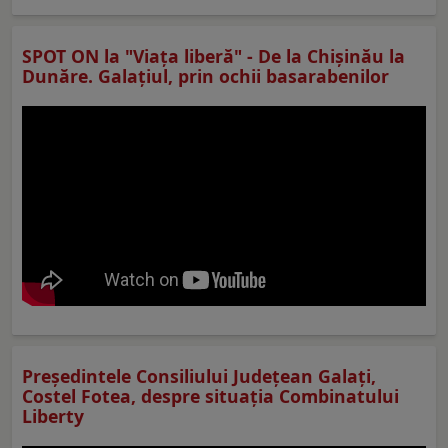
SPOT ON la "Viaţa liberă" - De la Chișinău la
Dunăre. Galațiul, prin ochii basarabenilor
Preşedintele Consiliului Judeţean Galaţi,
Costel Fotea, despre situaţia Combinatului
Liberty