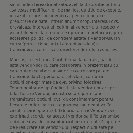
sa inchideti fereastra afisata, aveti la dispozitie butonul
„Salveaza modificarile”, de mai jos. Cu titlu de exceptie,
in cazul in care considerati ca, pentru o anume
prelucrare de date, intr-un anumit scop, interesul dvs.
prevaleaza interesului legitim al Vendor-ului respectiv,
va puteti exercita dreptul de opozitie la prelucrare, prin
accesarea politicii de confidentialitate a Vendor-ului in
cauza (prin click pe linkul aferent acesteia) si
transmiterea cererii sale direct Vendor-ului respectiv.
Mai sus, la sectiunea Confidențialitatea dvs., gasiti si
lista Vendor-ilor cu care colaboram in prezent (sau cu
care putem colabora in viitor) si catre care putem
transmite datele personale colectate, conform
optiunilor exprimate de dvs. privind folosirea
Tehnologiilor de tip Cookie. Lista Vendor-ilor are pre-
bifat fiecare Vendor, aceasta setare permitand
transmiterea optiunii dvs. de consimtamant pentru
fiecare Vendor, fie ca este pozitiva sau negativa. In
cazul in care optati sa bifati unul dintre Vendor-i, va
exprimati acordul ca acestui Vendor sa ii fie transmise
optiunile dvs. de consimtamant pentru toate Scopurile
de Prelucrare ale Vendor-ului respectiv, utilizate pe
website. In cazul in care optati sa debifati unul dintre