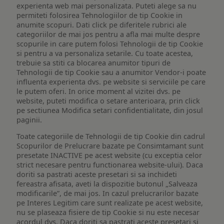
experienta web mai personalizata. Puteti alege sa nu
permiteti folosirea Tehnologiilor de tip Cookie in
anumite scopuri. Dati click pe diferitele rubrici ale
categoriilor de mai jos pentru a afla mai multe despre
scopurile in care putem folosi Tehnologii de tip Cookie
si pentru a va personaliza setarile. Cu toate acestea,
trebuie sa stiti ca blocarea anumitor tipuri de
Tehnologii de tip Cookie sau a anumitor Vendor-i poate
influenta experienta dvs. pe website si serviciile pe care
le putem oferi. In orice moment al vizitei dvs. pe
website, puteti modifica o setare anterioara, prin click
pe sectiunea Modifica setari confidentialitate, din josul
paginii.
Toate categoriile de Tehnologii de tip Cookie din cadrul
Scopurilor de Prelucrare bazate pe Consimtamant sunt
presetate INACTIVE pe acest website (cu exceptia celor
strict necesare pentru functionarea website-ului). Daca
doriti sa pastrati aceste presetari si sa inchideti
fereastra afisata, aveti la dispozitie butonul „Salveaza
modificarile”, de mai jos. In cazul prelucrarilor bazate
pe Interes Legitim care sunt realizate pe acest website,
nu se plaseaza fisiere de tip Cookie si nu este necesar
acordul dvs. Daca doriti sa pastrati aceste presetari si