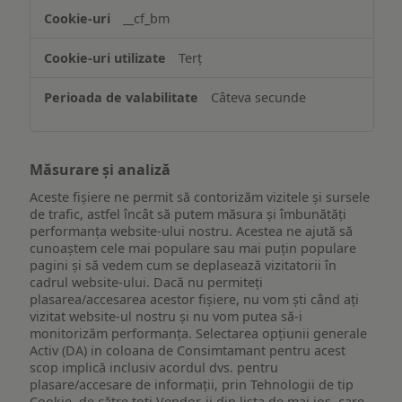
website-
__cf_bm
ului
Terț
Câteva secunde
Măsurare și analiză
Aceste fișiere ne permit să contorizăm vizitele și sursele
de trafic, astfel încât să putem măsura și îmbunătăți
performanța website-ului nostru. Acestea ne ajută să
cunoaștem cele mai populare sau mai puțin populare
pagini și să vedem cum se deplasează vizitatorii în
cadrul website-ului. Dacă nu permiteți
plasarea/accesarea acestor fișiere, nu vom ști când ați
vizitat website-ul nostru și nu vom putea să-i
monitorizăm performanța. Selectarea opțiunii generale
Activ (DA) in coloana de Consimtamant pentru acest
scop implică inclusiv acordul dvs. pentru
plasare/accesare de informații, prin Tehnologii de tip
Cookie, de către toți Vendor-ii din lista de mai jos, care