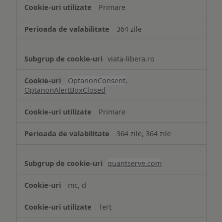
strict
Primare
necesare
364 zile
viata-libera.ro
OptanonConsent
,
OptanonAlertBoxClosed
Primare
364 zile, 364 zile
quantserve.com
mc, d
Terț