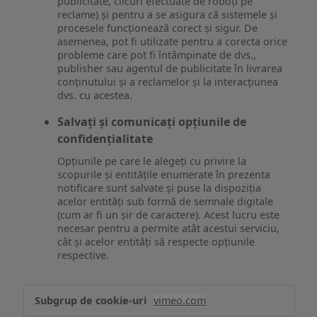
publicitate, clicuri efectuate de roboți pe
reclame) și pentru a se asigura că sistemele și
procesele funcționează corect și sigur. De
asemenea, pot fi utilizate pentru a corecta orice
probleme care pot fi întâmpinate de dvs.,
publisher sau agentul de publicitate în livrarea
conținutului și a reclamelor și la interacțiunea
dvs. cu acestea.
Salvați și comunicați opțiunile de
confidențialitate
Opțiunile pe care le alegeți cu privire la
scopurile și entitățile enumerate în prezenta
notificare sunt salvate și puse la dispoziția
acelor entități sub formă de semnale digitale
(cum ar fi un șir de caractere). Acest lucru este
necesar pentru a permite atât acestui serviciu,
cât și acelor entități să respecte opțiunile
respective.
Asigurarea
vimeo.com
funcționalităților