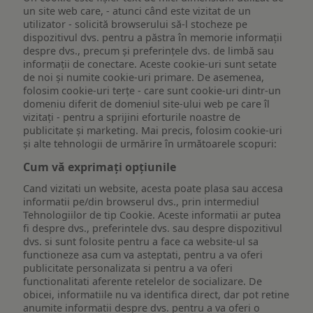
un site web care, - atunci când este vizitat de un
utilizator - solicită browserului să-l stocheze pe
dispozitivul dvs. pentru a păstra în memorie informații
despre dvs., precum și preferințele dvs. de limbă sau
informații de conectare. Aceste cookie-uri sunt setate
de noi și numite cookie-uri primare. De asemenea,
folosim cookie-uri terțe - care sunt cookie-uri dintr-un
domeniu diferit de domeniul site-ului web pe care îl
vizitați - pentru a sprijini eforturile noastre de
publicitate și marketing. Mai precis, folosim cookie-uri
și alte tehnologii de urmărire în următoarele scopuri:
Cum vă exprimați opțiunile
Cand vizitati un website, acesta poate plasa sau accesa
informatii pe/din browserul dvs., prin intermediul
Tehnologiilor de tip Cookie. Aceste informatii ar putea
fi despre dvs., preferintele dvs. sau despre dispozitivul
dvs. si sunt folosite pentru a face ca website-ul sa
functioneze asa cum va asteptati, pentru a va oferi
publicitate personalizata si pentru a va oferi
functionalitati aferente retelelor de socializare. De
obicei, informatiile nu va identifica direct, dar pot retine
anumite informatii despre dvs. pentru a va oferi o