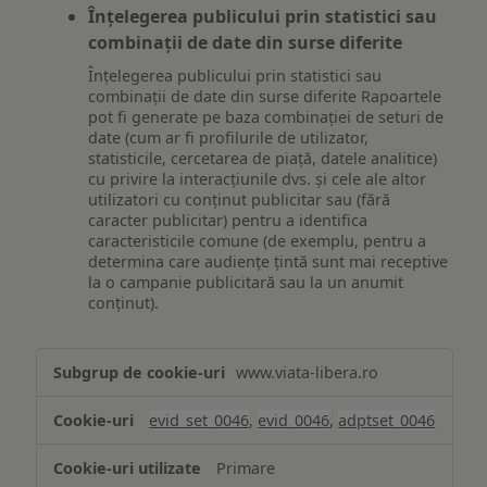
Înțelegerea publicului prin statistici sau
combinații de date din surse diferite
Înțelegerea publicului prin statistici sau
combinații de date din surse diferite Rapoartele
pot fi generate pe baza combinației de seturi de
date (cum ar fi profilurile de utilizator,
statisticile, cercetarea de piață, datele analitice)
cu privire la interacțiunile dvs. și cele ale altor
utilizatori cu conținut publicitar sau (fără
caracter publicitar) pentru a identifica
caracteristicile comune (de exemplu, pentru a
determina care audiențe țintă sunt mai receptive
la o campanie publicitară sau la un anumit
conținut).
Măsurare
www.viata-libera.ro
și
analiză
evid_set_0046
,
evid_0046
,
adptset_0046
Primare