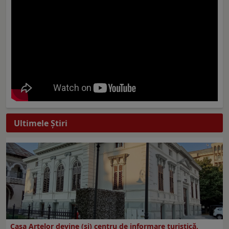
Ultimele Ştiri
Casa Artelor devine (şi) centru de informare turistică.