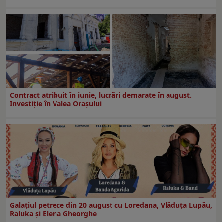
Contract atribuit în iunie, lucrări demarate în august.
Investiţie în Valea Oraşului
Galaţiul petrece din 20 august cu Loredana, Vlăduța Lupău,
Raluka și Elena Gheorghe