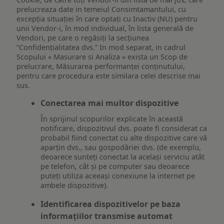
prelucreaza date in temeiul Consimtamantului, cu
excepția situației în care optați cu Inactiv (NU) pentru
unii Vendor-i, în mod individual, în lista generală de
Vendori, pe care o regăsiți la secțiunea
“Confidențialitatea dvs.” In mod separat, in cadrul
Scopului « Masurare si Analiza » exista un Scop de
prelucrare, Măsurarea performanței conținutului,
pentru care procedura este similara celei descrise mai
sus.
Conectarea mai multor dispozitive
În sprijinul scopurilor explicate în această
notificare, dispozitivul dvs. poate fi considerat ca
probabil fiind conectat cu alte dispozitive care vă
aparțin dvs., sau gospodăriei dvs. (de exemplu,
deoarece sunteți conectat la același serviciu atât
pe telefon, cât și pe computer sau deoarece
puteți utiliza aceeași conexiune la internet pe
ambele dispozitive).
Identificarea dispozitivelor pe baza
informațiilor transmise automat