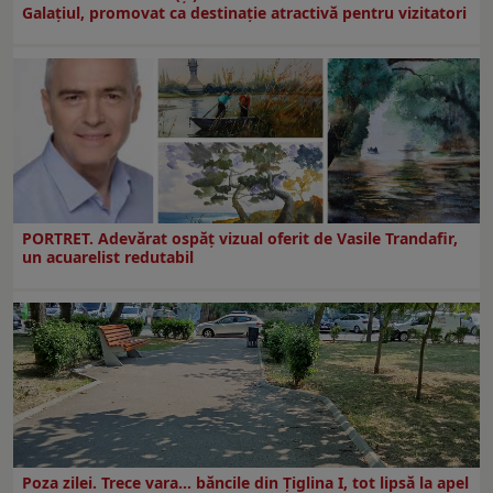
Galaţiul, promovat ca destinaţie atractivă pentru vizitatori
PORTRET. Adevărat ospăț vizual oferit de Vasile Trandafir,
un acuarelist redutabil
Poza zilei. Trece vara… băncile din Ţiglina I, tot lipsă la apel