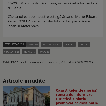
25-22). Miercuri după-amiază, urma să aibă loc partida
cu Cehia.
Căpitanul echipei noastre este gălățeanul Mario Eduard
Panait (CSM Arcada), iar din lot mai fac parte Matei
Josan și Matei Sava.
ETICHETAT CU
GALATI
VIATA LIBERA
DEBUT
SPORT
EUROPENE
JUNIORI
VOLEI
Citit
1709
ori
Ultima modificare Joi, 09 Iulie 2026 22:27
Articole înrudite
Casa Artelor devine (şi)
centru de informare
turistică. Galaţiul,
promovat ca destinaţie