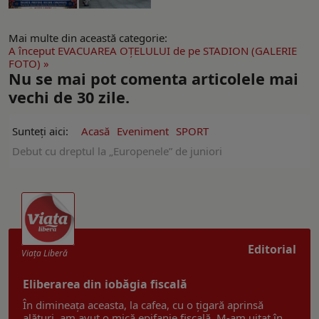
Mai multe din această categorie:
A început EVACUAREA OŢELULUI de pe STADION (GALERIE
FOTO) »
Nu se mai pot comenta articolele mai
vechi de 30 zile.
Sunteți aici:
Acasă
Eveniment
SPORT
Debut cu dreptul la „Europenele” de juniori
Editorial
Viaţa Liberă
Eliberarea din iobăgia fiscală
În dimineața aceasta, la cafea, cu o țigară aprinsă
alături, am avut o mică epifanie fiscală. M-am uitat în