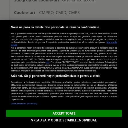
CMPRO, CMID, CMPS
Terț
Nouă ne pasă ca datele tale personale să rămână confidențiale
Noi și partenerii noștri
585
stocăm și/sau accesăm informații pe dispozitivul dvs., precum identificatorii cookie
unici pentru prelucrarea datelor cu caracter personal. Puteți accepta sau gestiona preferințele dvs. făcând clic
89 zile, 364 zile, 89 zile
mai jos, respectiv vă puteți opune utilizării unui interes legitim în orice moment pe pagina cu politica de
confidențialitate. Aceste alegeri vor fi raportate partenerilor noștri și nu vă vor afecta navigarea.
Mai multe
detalii
Noi si partenerii nostri (retelele de socializare si agentiile de publicitate partenere, precum si furnizorii nostri de
servicii de date analitice) prelucram date pentru a permite website-ului sa functioneze, pentru a personaliza
continutul si anunturile publicitare afisate in functie de interesele si/sau profilul dvs., pentru a va oferi
youtube.com
functionalitati aferente retelelor de socializare si pentru a analiza traficul pe website. Beneficiati de drepturile
prevazute de art. 15-22 din GDPR in legatura cu prelucrarea datelor cu caracter personal. Aceste drepturi pot fi
exercitate prin modalitatea indicata
aici
. Prin click pe “ACCEPT TOATE”, acceptati folosirea tuturor Tehnologiilor
de tip Cookie, care implica inclusiv acceptul dvs. cu privire la stocarea/accesarea informatiilor de catre Vendor-ii
VISITOR_PRIVACY_METADATA
cu care colaboram. Prin click pe “VREAU SA MODIFIC SETARILE INDIVIDUAL” puteti schimba preferintele in mod
individual, mai putin cele legate de cookie strict necesare pentru functionarea website-ului.
Atât noi, cât și partenerii noștri prelucrăm datele pentru a oferi:
Terț
Dezvoltarea și îmbunătățirea serviciilor. Utilizarea profilurilor pentru selectarea conținutului personalizat.
Măsurarea performanței reclamelor. Stocarea și/sau accesarea informațiilor de pe un dispozitiv. Utilizarea
profilurilor pentru selectarea publicității personalizate. Crearea profilurilor de conținut personalizat. Utilizarea
datelor limitate pentru a selecta conținutul. Crearea profilurilor pentru publicitate personalizată. Măsurarea
179 zile
performanței conținutului. Înțelegerea publicului prin statistici sau combinații de date din surse diferite.
Utilizarea de date limitate pentru a selecta publicitatea. Date precise de geolocație și identificarea prin scanarea
dispozitivului.
Listă parteneri (furnizori)
ctnsnet.com
ACCEPT TOATE
VREAU SA MODIFIC SETARILE INDIVIDUAL
gid_CAESEM_2RTOYaak34xKTPt8z8X4,
gid_CAESEDXFj-2HtM7JLYP5SBTAJq4,