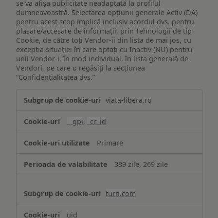
se va afișa publicitate neadaptată la profilul
dumneavoastră. Selectarea opțiunii generale Activ (DA)
pentru acest scop implică inclusiv acordul dvs. pentru
plasare/accesare de informații, prin Tehnologii de tip
Cookie, de către toți Vendor-ii din lista de mai jos, cu
excepția situației în care optați cu Inactiv (NU) pentru
unii Vendor-i, în mod individual, în lista generală de
Vendori, pe care o regăsiți la secțiunea
“Confidențialitatea dvs.”
Publicitate
viata-libera.ro
țintită
(targetată)
__gpi
,
_cc_id
Primare
389 zile, 269 zile
turn.com
uid