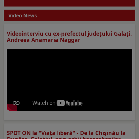
Video News
Videointerviu cu ex-prefectul judeţului Galaţi,
Andreea Anamaria Naggar
SPOT ON la "Viaţa liberă" - De la Chișinău la
Dunăre. Galațiul, prin ochii basarabenilor