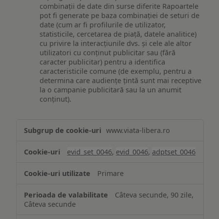
combinații de date din surse diferite Rapoartele
pot fi generate pe baza combinației de seturi de
date (cum ar fi profilurile de utilizator,
statisticile, cercetarea de piață, datele analitice)
cu privire la interacțiunile dvs. și cele ale altor
utilizatori cu conținut publicitar sau (fără
caracter publicitar) pentru a identifica
caracteristicile comune (de exemplu, pentru a
determina care audiențe țintă sunt mai receptive
la o campanie publicitară sau la un anumit
conținut).
Măsurare
www.viata-libera.ro
și
analiză
evid_set_0046
,
evid_0046
,
adptset_0046
Primare
Câteva secunde, 90 zile,
Câteva secunde