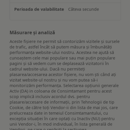
Câteva secunde
Măsurare și analiză
Aceste fișiere ne permit să contorizăm vizitele și sursele
de trafic, astfel încât să putem măsura și îmbunătăți
performanța website-ului nostru. Acestea ne ajută să
cunoaștem cele mai populare sau mai puțin populare
pagini și să vedem cum se deplasează vizitatorii în
cadrul website-ului. Dacă nu permiteți
plasarea/accesarea acestor fișiere, nu vom ști când ați
vizitat website-ul nostru și nu vom putea să-i
monitorizăm performanța. Selectarea opțiunii generale
Activ (DA) in coloana de Consimtamant pentru acest
scop implică inclusiv acordul dvs. pentru
plasare/accesare de informații, prin Tehnologii de tip
Cookie, de către toți Vendor-ii din lista de mai jos, care
prelucreaza date in temeiul Consimtamantului, cu
excepția situației în care optați cu Inactiv (NU) pentru
unii Vendor-i, în mod individual, în lista generală de
Vendori, pe care o regăsiți la secțiunea