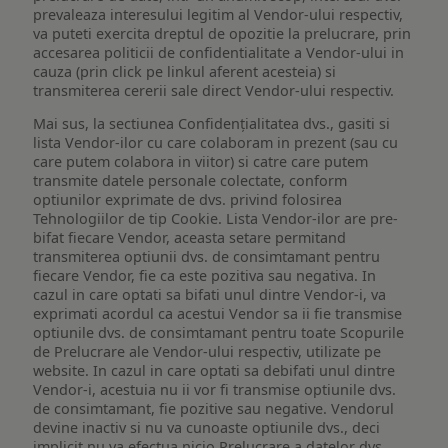
prevaleaza interesului legitim al Vendor-ului respectiv,
va puteti exercita dreptul de opozitie la prelucrare, prin
accesarea politicii de confidentialitate a Vendor-ului in
cauza (prin click pe linkul aferent acesteia) si
transmiterea cererii sale direct Vendor-ului respectiv.
Mai sus, la sectiunea Confidențialitatea dvs., gasiti si
lista Vendor-ilor cu care colaboram in prezent (sau cu
care putem colabora in viitor) si catre care putem
transmite datele personale colectate, conform
optiunilor exprimate de dvs. privind folosirea
Tehnologiilor de tip Cookie. Lista Vendor-ilor are pre-
bifat fiecare Vendor, aceasta setare permitand
transmiterea optiunii dvs. de consimtamant pentru
fiecare Vendor, fie ca este pozitiva sau negativa. In
cazul in care optati sa bifati unul dintre Vendor-i, va
exprimati acordul ca acestui Vendor sa ii fie transmise
optiunile dvs. de consimtamant pentru toate Scopurile
de Prelucrare ale Vendor-ului respectiv, utilizate pe
website. In cazul in care optati sa debifati unul dintre
Vendor-i, acestuia nu ii vor fi transmise optiunile dvs.
de consimtamant, fie pozitive sau negative. Vendorul
devine inactiv si nu va cunoaste optiunile dvs., deci
implicit nu va efectua nicio Prelucrare a datelor dvs.,