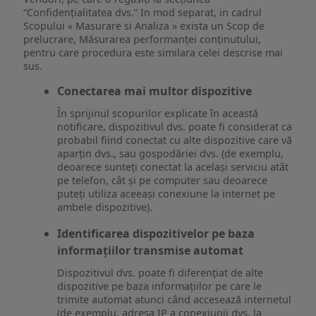
“Confidențialitatea dvs.” In mod separat, in cadrul
Scopului « Masurare si Analiza » exista un Scop de
prelucrare, Măsurarea performanței conținutului,
pentru care procedura este similara celei descrise mai
sus.
Conectarea mai multor dispozitive
În sprijinul scopurilor explicate în această
notificare, dispozitivul dvs. poate fi considerat ca
probabil fiind conectat cu alte dispozitive care vă
aparțin dvs., sau gospodăriei dvs. (de exemplu,
deoarece sunteți conectat la același serviciu atât
pe telefon, cât și pe computer sau deoarece
puteți utiliza aceeași conexiune la internet pe
ambele dispozitive).
Identificarea dispozitivelor pe baza
informațiilor transmise automat
Dispozitivul dvs. poate fi diferențiat de alte
dispozitive pe baza informațiilor pe care le
trimite automat atunci când accesează internetul
(de exemplu, adresa IP a conexiunii dvs. la