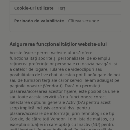
de
Terț
pe
un
Câteva secunde
dispozitiv
Asigurarea funcționalităților website-ului
Aceste fișiere permit website-ului să ofere
funcționalități sporite și personalizate, de exemplu
reţinerea preferinţelor personale cu ocazia navigării și
a datelor de logare, rularea de videoclipuri sau
posibilitatea de live chat. Acestea pot fi adăugate de noi
sau de furnizori terți ale căror servicii le-am adăugat pe
paginile noastre (Vendor-i). Dacă nu permiteți
plasarea/accesarea acestor fișiere, este posibil ca unele
sau toate aceste servicii să nu funcționeze corect.
Selectarea opțiunii generale Activ (DA) pentru acest
scop implică inclusiv acordul dvs. pentru
plasare/accesare de informații, prin Tehnologii de tip
Cookie, de către toți Vendor-ii din lista de mai jos, cu
excepția situației în care optați cu Inactiv (NU) pentru
unii Vendor-i, în mod individual, în lista generală de