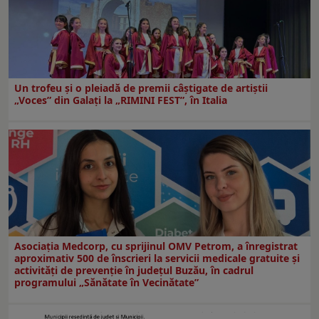
Un trofeu şi o pleiadă de premii câştigate de artiştii
„Voces” din Galaţi la „RIMINI FEST”, în Italia
Asociația Medcorp, cu sprijinul OMV Petrom, a înregistrat
aproximativ 500 de înscrieri la servicii medicale gratuite și
activități de prevenție în județul Buzău, în cadrul
programului „Sănătate în Vecinătate”