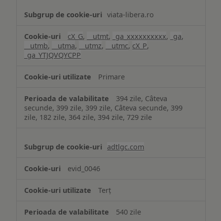
viata-libera.ro
cX_G
,
__utmt
,
_ga_xxxxxxxxxx
,
_ga
,
__utmb
,
__utma
,
__utmz
,
__utmc
,
cX_P
,
_ga_YTJQVQYCPP
Primare
394 zile, Câteva
secunde, 399 zile, 399 zile, Câteva secunde, 399
zile, 182 zile, 364 zile, 394 zile, 729 zile
adtlgc.com
evid_0046
Terț
540 zile