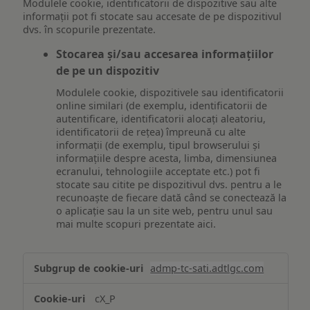
Modulele cookie, identificatorii de dispozitive sau alte
informații pot fi stocate sau accesate de pe dispozitivul
dvs. în scopurile prezentate.
Stocarea și/sau accesarea informațiilor
de pe un dispozitiv
Modulele cookie, dispozitivele sau identificatorii
online similari (de exemplu, identificatorii de
autentificare, identificatorii alocați aleatoriu,
identificatorii de rețea) împreună cu alte
informații (de exemplu, tipul browserului și
informațiile despre acesta, limba, dimensiunea
ecranului, tehnologiile acceptate etc.) pot fi
stocate sau citite pe dispozitivul dvs. pentru a le
recunoaște de fiecare dată când se conectează la
o aplicație sau la un site web, pentru unul sau
mai multe scopuri prezentate aici.
Stocarea
admp-tc-sati.adtlgc.com
și/sau
accesarea
cX_P
informațiilor