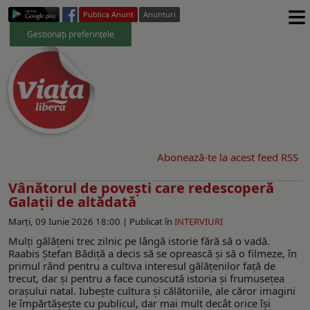
≡
Publica Anunt
Anunturi
Gestionați preferințele
Abonează-te la acest feed RSS
Vânătorul de povești care redescoperă
Galații de altădată
Marți, 09 Iunie 2026 18:00 |
Publicat în
INTERVIURI
Mulți gălățeni trec zilnic pe lângă istorie fără să o vadă.
Raabis Ștefan Bădiță a decis să se oprească și să o filmeze, în
primul rând pentru a cultiva interesul gălățenilor față de
trecut, dar și pentru a face cunoscută istoria și frumusețea
orașului natal. Iubește cultura și călătoriile, ale căror imagini
le împărtășește cu publicul, dar mai mult decât orice își