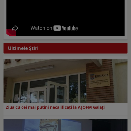
Ultimele Ştiri
Ziua cu cei mai puțini necalificați la AJOFM Galați