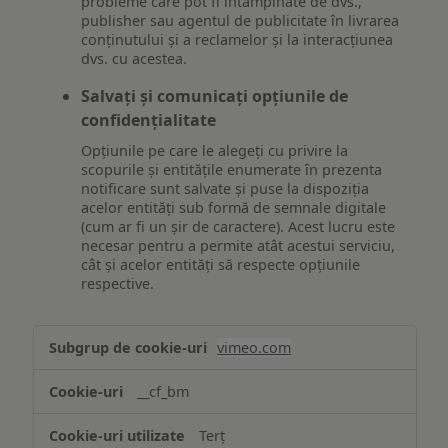
probleme care pot fi întâmpinate de dvs.,
publisher sau agentul de publicitate în livrarea
conținutului și a reclamelor și la interacțiunea
dvs. cu acestea.
Salvați și comunicați opțiunile de
confidențialitate
Opțiunile pe care le alegeți cu privire la
scopurile și entitățile enumerate în prezenta
notificare sunt salvate și puse la dispoziția
acelor entități sub formă de semnale digitale
(cum ar fi un șir de caractere). Acest lucru este
necesar pentru a permite atât acestui serviciu,
cât și acelor entități să respecte opțiunile
respective.
Asigurarea
vimeo.com
funcționalităților
website-
__cf_bm
ului
Terț