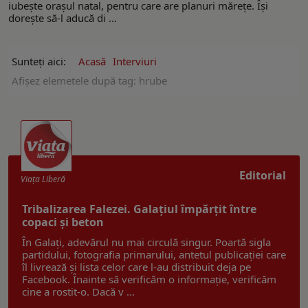
iubește orașul natal, pentru care are planuri mărețe. Își
dorește să-l aducă di ...
Sunteți aici:
Acasă
Interviuri
Afişez elemetele după tag: hrube
Editorial
Viaţa Liberă
Tribalizarea Falezei. Galațiul împărțit între
copaci și beton
În Galați, adevărul nu mai circulă singur. Poartă sigla
partidului, fotografia primarului, antetul publicației care
îl livrează și lista celor care l-au distribuit deja pe
Facebook. Înainte să verificăm o informație, verificăm
cine a rostit-o. Dacă v ...