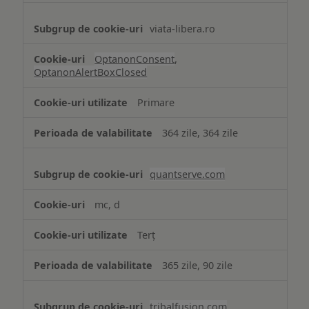
viata-libera.ro
OptanonConsent
,
OptanonAlertBoxClosed
Primare
364 zile, 364 zile
quantserve.com
mc, d
Terț
365 zile, 90 zile
tribalfusion.com