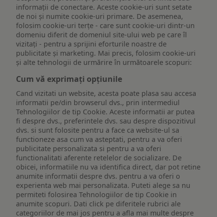
informații de conectare. Aceste cookie-uri sunt setate
de noi și numite cookie-uri primare. De asemenea,
folosim cookie-uri terțe - care sunt cookie-uri dintr-un
domeniu diferit de domeniul site-ului web pe care îl
vizitați - pentru a sprijini eforturile noastre de
publicitate și marketing. Mai precis, folosim cookie-uri
și alte tehnologii de urmărire în următoarele scopuri:
Cum vă exprimați opțiunile
Cand vizitati un website, acesta poate plasa sau accesa
informatii pe/din browserul dvs., prin intermediul
Tehnologiilor de tip Cookie. Aceste informatii ar putea
fi despre dvs., preferintele dvs. sau despre dispozitivul
dvs. si sunt folosite pentru a face ca website-ul sa
functioneze asa cum va asteptati, pentru a va oferi
publicitate personalizata si pentru a va oferi
functionalitati aferente retelelor de socializare. De
obicei, informatiile nu va identifica direct, dar pot retine
anumite informatii despre dvs. pentru a va oferi o
experienta web mai personalizata. Puteti alege sa nu
permiteti folosirea Tehnologiilor de tip Cookie in
anumite scopuri. Dati click pe diferitele rubrici ale
categoriilor de mai jos pentru a afla mai multe despre