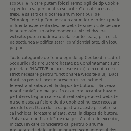
scopurile in care putem folosi Tehnologii de tip Cookie
si pentru a va personaliza setarile. Cu toate acestea,
trebuie sa stiti ca blocarea anumitor tipuri de
Tehnologii de tip Cookie sau a anumitor Vendor-i poate
influenta experienta dvs. pe website si serviciile pe care
le putem oferi. In orice moment al vizitei dvs. pe
website, puteti modifica o setare anterioara, prin click
pe sectiunea Modifica setari confidentialitate, din josul
paginii.
Toate categoriile de Tehnologii de tip Cookie din cadrul
Scopurilor de Prelucrare bazate pe Consimtamant sunt
presetate INACTIVE pe acest website (cu exceptia celor
strict necesare pentru functionarea website-ului). Daca
doriti sa pastrati aceste presetari si sa inchideti
fereastra afisata, aveti la dispozitie butonul „Salveaza
modificarile”, de mai jos. In cazul prelucrarilor bazate
pe Interes Legitim care sunt realizate pe acest website,
nu se plaseaza fisiere de tip Cookie si nu este necesar
acordul dvs. Daca doriti sa pastrati aceste presetari si
sa inchideti fereastra afisata, aveti la dispozitie butonul
„Salveaza modificarile”, de mai jos. Cu titlu de exceptie,
in cazul in care considerati ca, pentru o anume
prelucrare de date, intr-un anumit scop, interesul dvs.