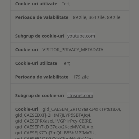
Terț
89 zile, 364 zile, 89 zile
youtube.com
VISITOR_PRIVACY_METADATA
Terț
179 zile
ctnsnet.com
gid_CAESEM_2RTOYaak34xKTPt8z8X4,
gid_CAESEDXFj-2HtM7JLYP5SBTAJq4,
gid_CAESEPRXaseL1VGP1rPcy-CBIRE,
gid_CAESEPiTkDG7exy2KceMVCXLAio,
gid_CAESEJK7TuJ7mQILB85hMPIMiGU,
gid_CAESEE1Q8j8XYhKTunN6aEgWlig