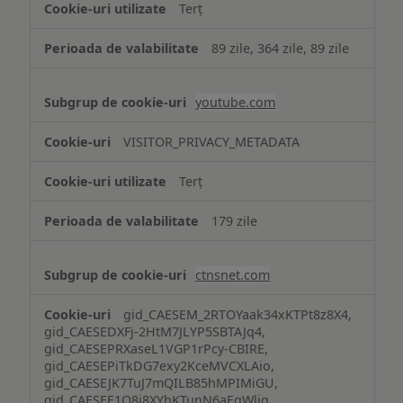
Terț
89 zile, 364 zile, 89 zile
youtube.com
VISITOR_PRIVACY_METADATA
Terț
179 zile
ctnsnet.com
gid_CAESEM_2RTOYaak34xKTPt8z8X4,
gid_CAESEDXFj-2HtM7JLYP5SBTAJq4,
gid_CAESEPRXaseL1VGP1rPcy-CBIRE,
gid_CAESEPiTkDG7exy2KceMVCXLAio,
gid_CAESEJK7TuJ7mQILB85hMPIMiGU,
gid_CAESEE1Q8j8XYhKTunN6aEgWlig