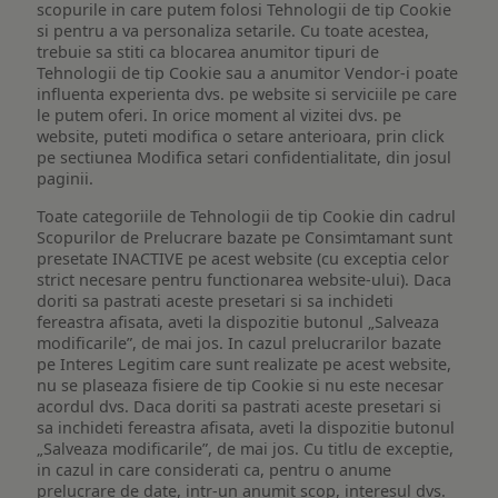
scopurile in care putem folosi Tehnologii de tip Cookie
si pentru a va personaliza setarile. Cu toate acestea,
trebuie sa stiti ca blocarea anumitor tipuri de
Tehnologii de tip Cookie sau a anumitor Vendor-i poate
influenta experienta dvs. pe website si serviciile pe care
le putem oferi. In orice moment al vizitei dvs. pe
website, puteti modifica o setare anterioara, prin click
pe sectiunea Modifica setari confidentialitate, din josul
paginii.
Toate categoriile de Tehnologii de tip Cookie din cadrul
Scopurilor de Prelucrare bazate pe Consimtamant sunt
presetate INACTIVE pe acest website (cu exceptia celor
strict necesare pentru functionarea website-ului). Daca
doriti sa pastrati aceste presetari si sa inchideti
fereastra afisata, aveti la dispozitie butonul „Salveaza
modificarile”, de mai jos. In cazul prelucrarilor bazate
pe Interes Legitim care sunt realizate pe acest website,
nu se plaseaza fisiere de tip Cookie si nu este necesar
acordul dvs. Daca doriti sa pastrati aceste presetari si
sa inchideti fereastra afisata, aveti la dispozitie butonul
„Salveaza modificarile”, de mai jos. Cu titlu de exceptie,
in cazul in care considerati ca, pentru o anume
prelucrare de date, intr-un anumit scop, interesul dvs.