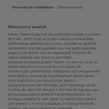
Câteva secunde
Măsurare și analiză
Aceste fișiere ne permit să contorizăm vizitele și sursele
de trafic, astfel încât să putem măsura și îmbunătăți
performanța website-ului nostru. Acestea ne ajută să
cunoaștem cele mai populare sau mai puțin populare
pagini și să vedem cum se deplasează vizitatorii în
cadrul website-ului. Dacă nu permiteți
plasarea/accesarea acestor fișiere, nu vom ști când ați
vizitat website-ul nostru și nu vom putea să-i
monitorizăm performanța. Selectarea opțiunii generale
Activ (DA) in coloana de Consimtamant pentru acest
scop implică inclusiv acordul dvs. pentru
plasare/accesare de informații, prin Tehnologii de tip
Cookie, de către toți Vendor-ii din lista de mai jos, care
prelucreaza date in temeiul Consimtamantului, cu
excepția situației în care optați cu Inactiv (NU) pentru
unii Vendor-i, în mod individual, în lista generală de
Vendori, pe care o regăsiți la secțiunea