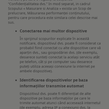
“Confidențialitatea dvs.” In mod separat, in cadrul
Scopului « Masurare si Analiza » exista un Scop de
prelucrare, Măsurarea performanței conținutului,
pentru care procedura este similara celei descrise mai
sus.
Conectarea mai multor dispozitive
În sprijinul scopurilor explicate în această
notificare, dispozitivul dvs. poate fi considerat ca
probabil fiind conectat cu alte dispozitive care vă
aparțin dvs., sau gospodăriei dvs. (de exemplu,
deoarece sunteți conectat la același serviciu atât
pe telefon, cât și pe computer sau deoarece
puteți utiliza aceeași conexiune la internet pe
ambele dispozitive).
Identificarea dispozitivelor pe baza
informațiilor transmise automat
Dispozitivul dvs. poate fi diferențiat de alte
dispozitive pe baza informațiilor pe care le
trimite automat atunci când accesează internetul
(de exemplu, adresa IP a conexiunii dvs. la