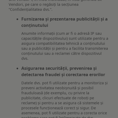
Vendori, pe care o regăsiți la secțiunea
“Confidențialitatea dvs.”.
Furnizarea și prezentarea publicității și a
conținutului
Anumite informații (cum ar fi o adresă IP sau
capacitățile dispozitivului) sunt utilizate pentru a
asigura compatibilitatea tehnică a conținutului
sau a publicității și pentru a facilita transmiterea
conținutului sau a reclamei către dispozitivul
dvs.
Asigurarea securității, prevenirea și
detectarea fraudei și corectarea erorilor
Datele dvs. pot fi utilizate pentru a monitoriza și
preveni activitatea neobișnuită și posibil
frauduloasă (de exemplu, cu privire la
publicitate, clicuri efectuate de roboți pe
reclame) și pentru a se asigura că sistemele și
procesele funcționează corect și sigur. De
asemenea, pot fi utilizate pentru a corecta orice
probleme care pot fi întâmpinate de dvs.,