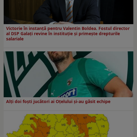
Victorie în instanță pentru Valentin Boldea. Fostul director
al DSP Galați revine în instituție și primește drepturile
salariale
Alți doi foști jucători ai Oțelului și-au găsit echipe