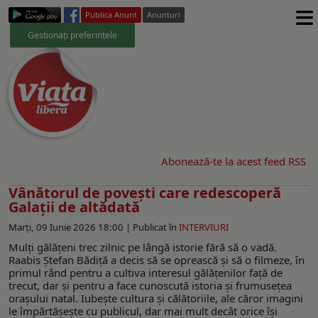
≡
Publica Anunt
Anunturi
Gestionați preferințele
Abonează-te la acest feed RSS
Vânătorul de povești care redescoperă
Galații de altădată
Marți, 09 Iunie 2026 18:00 |
Publicat în
INTERVIURI
Mulți gălățeni trec zilnic pe lângă istorie fără să o vadă.
Raabis Ștefan Bădiță a decis să se oprească și să o filmeze, în
primul rând pentru a cultiva interesul gălățenilor față de
trecut, dar și pentru a face cunoscută istoria și frumusețea
orașului natal. Iubește cultura și călătoriile, ale căror imagini
le împărtășește cu publicul, dar mai mult decât orice își