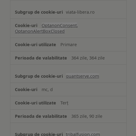
viata-libera.ro
OptanonConsent
,
OptanonAlertBoxClosed
Primare
364 zile, 364 zile
quantserve.com
mc, d
Terț
365 zile, 90 zile
tribalfusion.com