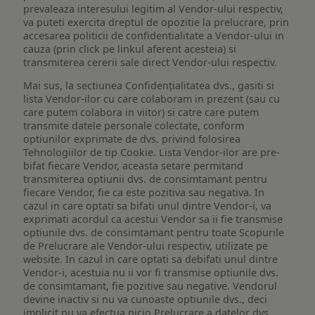
prevaleaza interesului legitim al Vendor-ului respectiv,
va puteti exercita dreptul de opozitie la prelucrare, prin
accesarea politicii de confidentialitate a Vendor-ului in
cauza (prin click pe linkul aferent acesteia) si
transmiterea cererii sale direct Vendor-ului respectiv.
Mai sus, la sectiunea Confidențialitatea dvs., gasiti si
lista Vendor-ilor cu care colaboram in prezent (sau cu
care putem colabora in viitor) si catre care putem
transmite datele personale colectate, conform
optiunilor exprimate de dvs. privind folosirea
Tehnologiilor de tip Cookie. Lista Vendor-ilor are pre-
bifat fiecare Vendor, aceasta setare permitand
transmiterea optiunii dvs. de consimtamant pentru
fiecare Vendor, fie ca este pozitiva sau negativa. In
cazul in care optati sa bifati unul dintre Vendor-i, va
exprimati acordul ca acestui Vendor sa ii fie transmise
optiunile dvs. de consimtamant pentru toate Scopurile
de Prelucrare ale Vendor-ului respectiv, utilizate pe
website. In cazul in care optati sa debifati unul dintre
Vendor-i, acestuia nu ii vor fi transmise optiunile dvs.
de consimtamant, fie pozitive sau negative. Vendorul
devine inactiv si nu va cunoaste optiunile dvs., deci
implicit nu va efectua nicio Prelucrare a datelor dvs.,