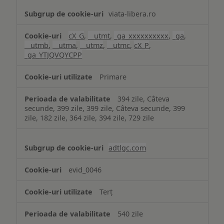
viata-libera.ro
cX_G
,
__utmt
,
_ga_xxxxxxxxxx
,
_ga
,
__utmb
,
__utma
,
__utmz
,
__utmc
,
cX_P
,
_ga_YTJQVQYCPP
Primare
394 zile, Câteva
secunde, 399 zile, 399 zile, Câteva secunde, 399
zile, 182 zile, 364 zile, 394 zile, 729 zile
adtlgc.com
evid_0046
Terț
540 zile