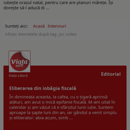
iubește orașul natal, pentru care are planuri mărețe. Își
dorește să-l aducă di ...
Sunteți aici:
Acasă
Interviuri
Afişez elemetele după tag: joc video
Editorial
Viaţa Liberă
Eliberarea din iobăgia fiscală
În dimineața aceasta, la cafea, cu o țigară aprinsă
alături, am avut o mică epifanie fiscală. M-am uitat în
calendar și am văzut că e sfârșitul lunii iulie. Suntem
aproape la șapte luni din an, iar gândul a venit simplu
și eliberator: abia acum, simb ...