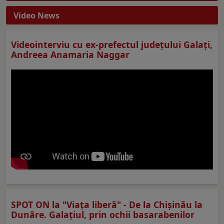
Video News
Videointerviu cu ex-prefectul judeţului Galaţi,
Andreea Anamaria Naggar
SPOT ON la "Viaţa liberă" - De la Chișinău la
Dunăre. Galațiul, prin ochii basarabenilor