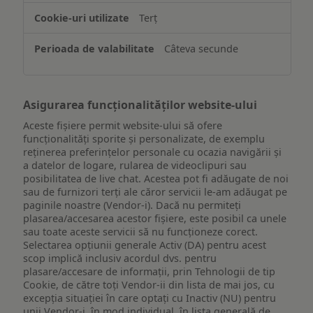
de
Terț
pe
un
Câteva secunde
dispozitiv
Asigurarea funcționalităților website-ului
Aceste fișiere permit website-ului să ofere
funcționalități sporite și personalizate, de exemplu
reţinerea preferinţelor personale cu ocazia navigării și
a datelor de logare, rularea de videoclipuri sau
posibilitatea de live chat. Acestea pot fi adăugate de noi
sau de furnizori terți ale căror servicii le-am adăugat pe
paginile noastre (Vendor-i). Dacă nu permiteți
plasarea/accesarea acestor fișiere, este posibil ca unele
sau toate aceste servicii să nu funcționeze corect.
Selectarea opțiunii generale Activ (DA) pentru acest
scop implică inclusiv acordul dvs. pentru
plasare/accesare de informații, prin Tehnologii de tip
Cookie, de către toți Vendor-ii din lista de mai jos, cu
excepția situației în care optați cu Inactiv (NU) pentru
unii Vendor-i, în mod individual, în lista generală de