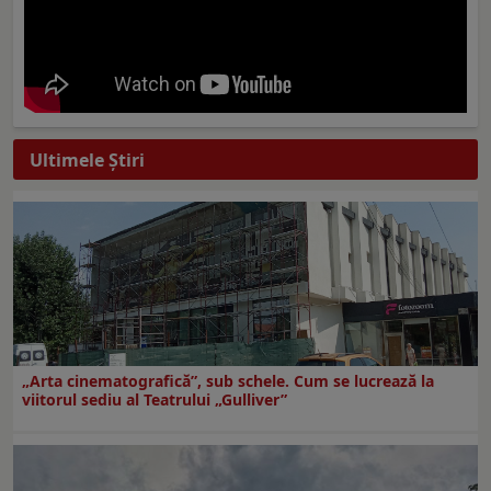
Ultimele Ştiri
„Arta cinematografică”, sub schele. Cum se lucrează la
viitorul sediu al Teatrului „Gulliver”