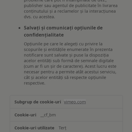
publisher sau agentul de publicitate în livrarea
conținutului și a reclamelor și la interacțiunea
dvs. cu acestea.
Salvați și comunicați opțiunile de
confidențialitate
Opțiunile pe care le alegeți cu privire la
scopurile și entitățile enumerate în prezenta
notificare sunt salvate și puse la dispoziția
acelor entități sub formă de semnale digitale
(cum ar fi un șir de caractere). Acest lucru este
necesar pentru a permite atât acestui serviciu,
cât și acelor entități să respecte opțiunile
respective.
Asigurarea
vimeo.com
funcționalităților
website-
__cf_bm
ului
Terț