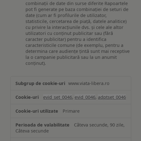
combinații de date din surse diferite Rapoartele
pot fi generate pe baza combinației de seturi de
date (cum ar fi profilurile de utilizator,
statisticile, cercetarea de piață, datele analitice)
cu privire la interacțiunile dvs. și cele ale altor
utilizatori cu conținut publicitar sau (fără
caracter publicitar) pentru a identifica
caracteristicile comune (de exemplu, pentru a
determina care audiențe țintă sunt mai receptive
la o campanie publicitară sau la un anumit
conținut).
Măsurare
www.viata-libera.ro
și
analiză
evid_set_0046
,
evid_0046
,
adptset_0046
Primare
Câteva secunde, 90 zile,
Câteva secunde