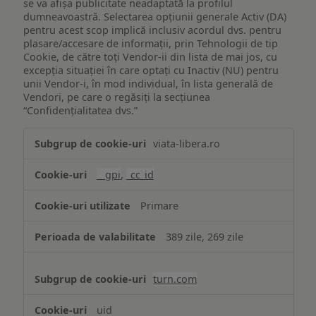
se va afișa publicitate neadaptată la profilul
dumneavoastră. Selectarea opțiunii generale Activ (DA)
pentru acest scop implică inclusiv acordul dvs. pentru
plasare/accesare de informații, prin Tehnologii de tip
Cookie, de către toți Vendor-ii din lista de mai jos, cu
excepția situației în care optați cu Inactiv (NU) pentru
unii Vendor-i, în mod individual, în lista generală de
Vendori, pe care o regăsiți la secțiunea
“Confidențialitatea dvs.”
Publicitate
viata-libera.ro
țintită
(targetată)
__gpi
,
_cc_id
Primare
389 zile, 269 zile
turn.com
uid