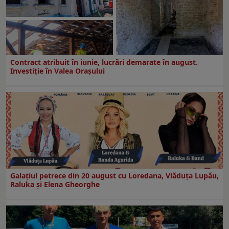
Contract atribuit în iunie, lucrări demarate în august.
Investiţie în Valea Oraşului
Galaţiul petrece din 20 august cu Loredana, Vlăduța Lupău,
Raluka și Elena Gheorghe