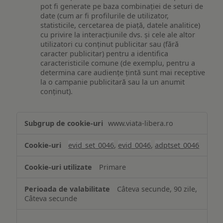
pot fi generate pe baza combinației de seturi de
date (cum ar fi profilurile de utilizator,
statisticile, cercetarea de piață, datele analitice)
cu privire la interacțiunile dvs. și cele ale altor
utilizatori cu conținut publicitar sau (fără
caracter publicitar) pentru a identifica
caracteristicile comune (de exemplu, pentru a
determina care audiențe țintă sunt mai receptive
la o campanie publicitară sau la un anumit
conținut).
Măsurare
www.viata-libera.ro
și
analiză
evid_set_0046
,
evid_0046
,
adptset_0046
Primare
Câteva secunde, 90 zile,
Câteva secunde