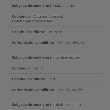
viata-libera.ro
OptanonConsent
,
OptanonAlertBoxClosed
Primare
364 zile, 364 zile
quantserve.com
mc, d
Terț
365 zile, 90 zile
tribalfusion.com