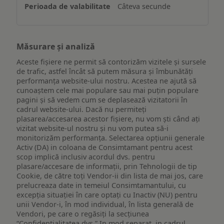
Câteva secunde
Măsurare și analiză
Aceste fișiere ne permit să contorizăm vizitele și sursele
de trafic, astfel încât să putem măsura și îmbunătăți
performanța website-ului nostru. Acestea ne ajută să
cunoaștem cele mai populare sau mai puțin populare
pagini și să vedem cum se deplasează vizitatorii în
cadrul website-ului. Dacă nu permiteți
plasarea/accesarea acestor fișiere, nu vom ști când ați
vizitat website-ul nostru și nu vom putea să-i
monitorizăm performanța. Selectarea opțiunii generale
Activ (DA) in coloana de Consimtamant pentru acest
scop implică inclusiv acordul dvs. pentru
plasare/accesare de informații, prin Tehnologii de tip
Cookie, de către toți Vendor-ii din lista de mai jos, care
prelucreaza date in temeiul Consimtamantului, cu
excepția situației în care optați cu Inactiv (NU) pentru
unii Vendor-i, în mod individual, în lista generală de
Vendori, pe care o regăsiți la secțiunea
“Confidențialitatea dvs.” In mod separat, in cadrul