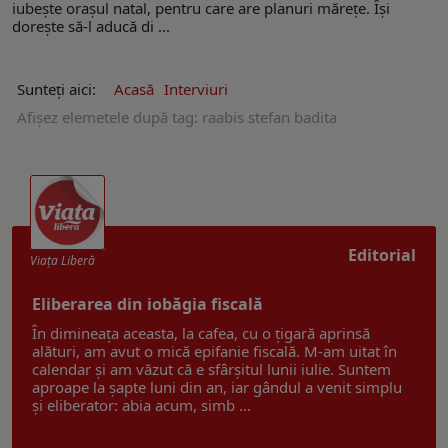
iubește orașul natal, pentru care are planuri mărețe. Își
dorește să-l aducă di ...
Sunteți aici:
Acasă
Interviuri
Afişez elemetele după tag: raabis stefan badita
Editorial
Viaţa Liberă
Eliberarea din iobăgia fiscală
În dimineața aceasta, la cafea, cu o țigară aprinsă
alături, am avut o mică epifanie fiscală. M-am uitat în
calendar și am văzut că e sfârșitul lunii iulie. Suntem
aproape la șapte luni din an, iar gândul a venit simplu
și eliberator: abia acum, simb ...