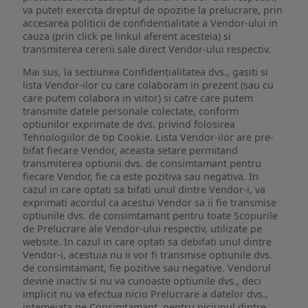
va puteti exercita dreptul de opozitie la prelucrare, prin
accesarea politicii de confidentialitate a Vendor-ului in
cauza (prin click pe linkul aferent acesteia) si
transmiterea cererii sale direct Vendor-ului respectiv.
Mai sus, la sectiunea Confidențialitatea dvs., gasiti si
lista Vendor-ilor cu care colaboram in prezent (sau cu
care putem colabora in viitor) si catre care putem
transmite datele personale colectate, conform
optiunilor exprimate de dvs. privind folosirea
Tehnologiilor de tip Cookie. Lista Vendor-ilor are pre-
bifat fiecare Vendor, aceasta setare permitand
transmiterea optiunii dvs. de consimtamant pentru
fiecare Vendor, fie ca este pozitiva sau negativa. In
cazul in care optati sa bifati unul dintre Vendor-i, va
exprimati acordul ca acestui Vendor sa ii fie transmise
optiunile dvs. de consimtamant pentru toate Scopurile
de Prelucrare ale Vendor-ului respectiv, utilizate pe
website. In cazul in care optati sa debifati unul dintre
Vendor-i, acestuia nu ii vor fi transmise optiunile dvs.
de consimtamant, fie pozitive sau negative. Vendorul
devine inactiv si nu va cunoaste optiunile dvs., deci
implicit nu va efectua nicio Prelucrare a datelor dvs.,
intemeiata pe Consimtamant, pentru niciunul dintre