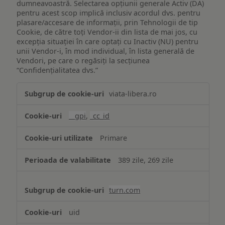
dumneavoastră. Selectarea opțiunii generale Activ (DA)
pentru acest scop implică inclusiv acordul dvs. pentru
plasare/accesare de informații, prin Tehnologii de tip
Cookie, de către toți Vendor-ii din lista de mai jos, cu
excepția situației în care optați cu Inactiv (NU) pentru
unii Vendor-i, în mod individual, în lista generală de
Vendori, pe care o regăsiți la secțiunea
“Confidențialitatea dvs.”
Publicitate
viata-libera.ro
țintită
(targetată)
__gpi
,
_cc_id
Primare
389 zile, 269 zile
turn.com
uid