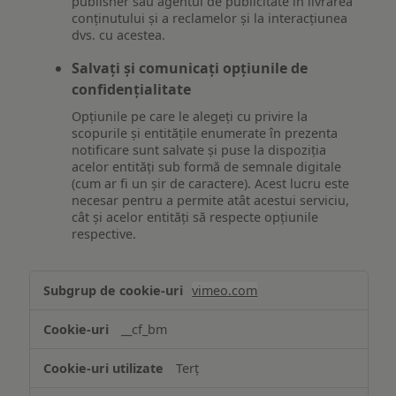
publisher sau agentul de publicitate în livrarea
conținutului și a reclamelor și la interacțiunea
dvs. cu acestea.
Salvați și comunicați opțiunile de
confidențialitate
Opțiunile pe care le alegeți cu privire la
scopurile și entitățile enumerate în prezenta
notificare sunt salvate și puse la dispoziția
acelor entități sub formă de semnale digitale
(cum ar fi un șir de caractere). Acest lucru este
necesar pentru a permite atât acestui serviciu,
cât și acelor entități să respecte opțiunile
respective.
Asigurarea
vimeo.com
funcționalităților
website-
__cf_bm
ului
Terț