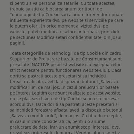
si pentru a va personaliza setarile. Cu toate acestea,
trebuie sa stiti ca blocarea anumitor tipuri de
Tehnologii de tip Cookie sau a anumitor Vendor-i poate
influenta experienta dvs. pe website si serviciile pe care
le putem oferi. In orice moment al vizitei dvs. pe
website, puteti modifica o setare anterioara, prin click
pe sectiunea Modifica setari confidentialitate, din josul
paginii.
Toate categoriile de Tehnologii de tip Cookie din cadrul
Scopurilor de Prelucrare bazate pe Consimtamant sunt
presetate INACTIVE pe acest website (cu exceptia celor
strict necesare pentru functionarea website-ului). Daca
doriti sa pastrati aceste presetari si sa inchideti
fereastra afisata, aveti la dispozitie butonul „Salveaza
modificarile”, de mai jos. In cazul prelucrarilor bazate
pe Interes Legitim care sunt realizate pe acest website,
nu se plaseaza fisiere de tip Cookie si nu este necesar
acordul dvs. Daca doriti sa pastrati aceste presetari si
sa inchideti fereastra afisata, aveti la dispozitie butonul
„Salveaza modificarile”, de mai jos. Cu titlu de exceptie,
in cazul in care considerati ca, pentru o anume
prelucrare de date, intr-un anumit scop, interesul dvs.
prevaleaza interesului legitim al Vendor-ului respectiv,