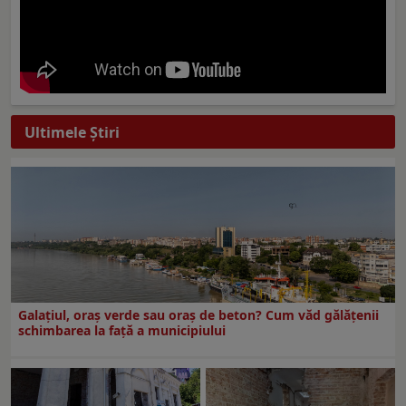
Ultimele Ştiri
Galațiul, oraș verde sau oraș de beton? Cum văd gălățenii
schimbarea la față a municipiului