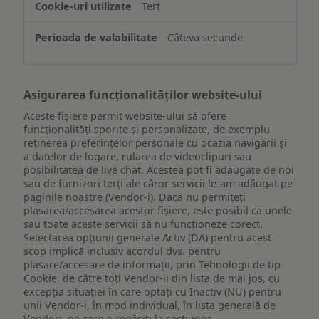
Terț
pe
un
Câteva secunde
dispozitiv
Asigurarea funcționalităților website-ului
Aceste fișiere permit website-ului să ofere
funcționalități sporite și personalizate, de exemplu
reţinerea preferinţelor personale cu ocazia navigării și
a datelor de logare, rularea de videoclipuri sau
posibilitatea de live chat. Acestea pot fi adăugate de noi
sau de furnizori terți ale căror servicii le-am adăugat pe
paginile noastre (Vendor-i). Dacă nu permiteți
plasarea/accesarea acestor fișiere, este posibil ca unele
sau toate aceste servicii să nu funcționeze corect.
Selectarea opțiunii generale Activ (DA) pentru acest
scop implică inclusiv acordul dvs. pentru
plasare/accesare de informații, prin Tehnologii de tip
Cookie, de către toți Vendor-ii din lista de mai jos, cu
excepția situației în care optați cu Inactiv (NU) pentru
unii Vendor-i, în mod individual, în lista generală de
Vendori, pe care o regăsiți la secțiunea