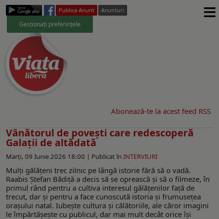
≡
Publica Anunt
Anunturi
Gestionați preferințele
Abonează-te la acest feed RSS
Vânătorul de povești care redescoperă
Galații de altădată
Marți, 09 Iunie 2026 18:00 |
Publicat în
INTERVIURI
Mulți gălățeni trec zilnic pe lângă istorie fără să o vadă.
Raabis Ștefan Bădiță a decis să se oprească și să o filmeze, în
primul rând pentru a cultiva interesul gălățenilor față de
trecut, dar și pentru a face cunoscută istoria și frumusețea
orașului natal. Iubește cultura și călătoriile, ale căror imagini
le împărtășește cu publicul, dar mai mult decât orice își