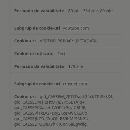
89 zile, 364 zile, 89 zile
youtube.com
VISITOR_PRIVACY_METADATA
Terț
179 zile
ctnsnet.com
gid_CAESEM_2RTOYaak34xKTPt8z8X4,
gid_CAESEDXFj-2HtM7JLYP5SBTAJq4,
gid_CAESEPRXaseL1VGP1rPcy-CBIRE,
gid_CAESEPiTkDG7exy2KceMVCXLAio,
gid_CAESEJK7TuJ7mQILB85hMPIMiGU,
gid_CAESEE1Q8j8XYhKTunN6aEgWlig