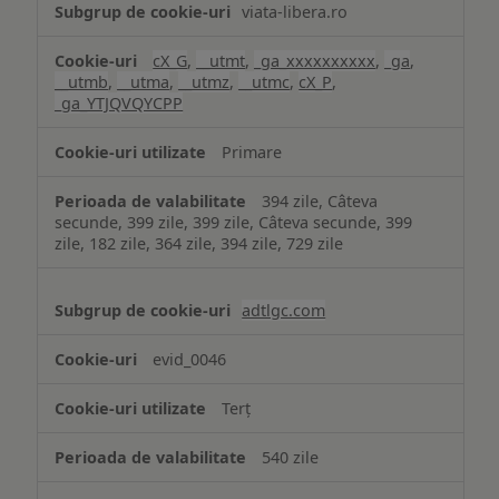
viata-libera.ro
cX_G
,
__utmt
,
_ga_xxxxxxxxxx
,
_ga
,
__utmb
,
__utma
,
__utmz
,
__utmc
,
cX_P
,
_ga_YTJQVQYCPP
Primare
394 zile, Câteva
secunde, 399 zile, 399 zile, Câteva secunde, 399
zile, 182 zile, 364 zile, 394 zile, 729 zile
adtlgc.com
evid_0046
Terț
540 zile