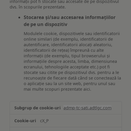
informații pot fi stocate sau accesate de pe dispozitivul
dvs. în scopurile prezentate.
Stocarea și/sau accesarea informațiilor
de pe un dispozitiv
Modulele cookie, dispozitivele sau identificatorii
online similari (de exemplu, identificatorii de
autentificare, identificatorii alocați aleatoriu,
identificatorii de rețea) împreună cu alte
informații (de exemplu, tipul browserului și
informațiile despre acesta, limba, dimensiunea
ecranului, tehnologiile acceptate etc.) pot fi
stocate sau citite pe dispozitivul dvs. pentru a le
recunoaște de fiecare dată când se conectează la
o aplicație sau la un site web, pentru unul sau
mai multe scopuri prezentate aici.
Stocarea
admp-tc-sati.adtlgc.com
și/sau
accesarea
cX_P
informațiilor
de