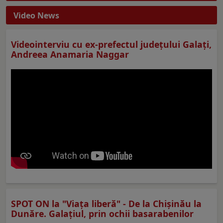
Video News
Videointerviu cu ex-prefectul judeţului Galaţi,
Andreea Anamaria Naggar
SPOT ON la "Viaţa liberă" - De la Chișinău la
Dunăre. Galațiul, prin ochii basarabenilor