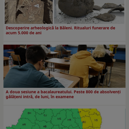
Descoperire arheologică la Băleni. Ritualuri funerare de
acum 5.000 de ani
A doua sesiune a bacalaureatului. Peste 800 de absolvenţi
gălăţeni intră, de luni, în examene