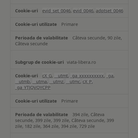
și
analiză
evid_set_0046
,
evid_0046
,
adptset_0046
Primare
Câteva secunde, 90 zile,
Câteva secunde
viata-libera.ro
cX_G
,
__utmt
,
_ga_xxxxxxxxxx
,
_ga
,
__utmb
,
__utma
,
__utmz
,
__utmc
,
cX_P
,
_ga_YTJQVQYCPP
Primare
394 zile, Câteva
secunde, 399 zile, 399 zile, Câteva secunde, 399
zile, 182 zile, 364 zile, 394 zile, 729 zile