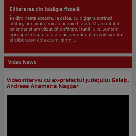
Eliberarea din iobăgia fiscală
În dimineața aceasta, la cafea, cu o țigară aprinsă
alături, am avut o mică epifanie fiscală. M-am uitat în
calendar și am văzut că e sfârșitul lunii iulie. Suntem
aproape la șapte luni din an, iar gândul a venit simplu
și eliberator: abia acum, simb ...
Video News
Videointerviu cu ex-prefectul judeţului Galaţi,
Andreea Anamaria Naggar