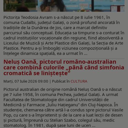
Pictorița Teodosia Avram s-a născut pe 8 iulie 1961, în
comuna Cudalbi, județul Galați, o zonă profund ancorată în
tradițiile de la Dunărea de Jos, care a marcat definitiv
parcursul său conceptual. Educația sa timpurie s-a conturat în
cadrul instituțiilor vocaționale din regiune, fiind absolventă a
Liceului de Muzică și Arte Plastice din Galați, la Secția de Arte
Plastice. Pentru a-și îmbogăți viziunea compozițională și a
înțelege dinamica spațială, ea a urmat în ...
Neluş Oană, pictorul româno-australian
care combină culorile „până când simfonia
cromatică se liniștește”
Marți, 07 Iulie 2026 09:00 |
Publicat în
CULTURA
Pictorul australian de origine română Neluș Oană s-a născut
pe 7 iulie 1958, în comuna Pechea, județul Galați. A urmat
Facultatea de Stomatologie din cadrul Universităţii de
Medicină şi Farmacie „Iuliu Haţieganu” din Cluj-Napoca. În
studenţie, chemarea către artă l-a condus spre pictorul Vasile
Pop, cu care s-a împrietenit și de la care a luat lecții de desen
și pictură, împreună cu Stelian Szabo, colegul său, medic
stomatolog. În 1981, după șase luni de ucen ...