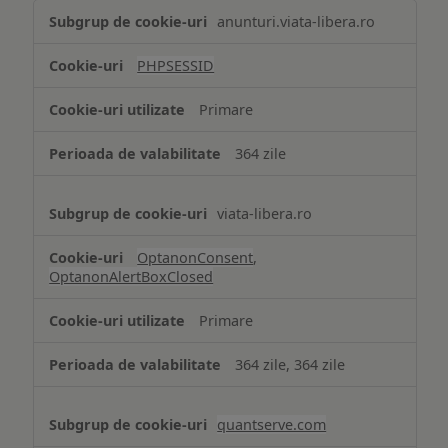
Tehnologii
anunturi.viata-libera.ro
de
tip
PHPSESSID
Cookie
strict
Primare
necesare
364 zile
viata-libera.ro
OptanonConsent
,
OptanonAlertBoxClosed
Primare
364 zile, 364 zile
quantserve.com