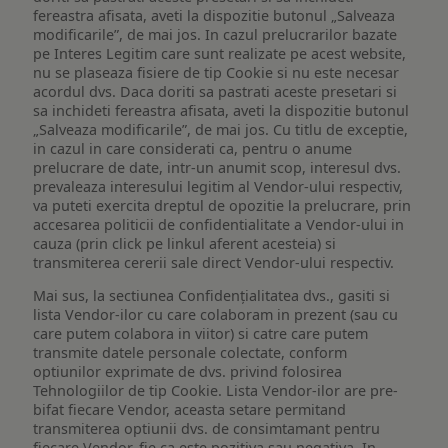
fereastra afisata, aveti la dispozitie butonul „Salveaza
modificarile”, de mai jos. In cazul prelucrarilor bazate
pe Interes Legitim care sunt realizate pe acest website,
nu se plaseaza fisiere de tip Cookie si nu este necesar
acordul dvs. Daca doriti sa pastrati aceste presetari si
sa inchideti fereastra afisata, aveti la dispozitie butonul
„Salveaza modificarile”, de mai jos. Cu titlu de exceptie,
in cazul in care considerati ca, pentru o anume
prelucrare de date, intr-un anumit scop, interesul dvs.
prevaleaza interesului legitim al Vendor-ului respectiv,
va puteti exercita dreptul de opozitie la prelucrare, prin
accesarea politicii de confidentialitate a Vendor-ului in
cauza (prin click pe linkul aferent acesteia) si
transmiterea cererii sale direct Vendor-ului respectiv.
Mai sus, la sectiunea Confidențialitatea dvs., gasiti si
lista Vendor-ilor cu care colaboram in prezent (sau cu
care putem colabora in viitor) si catre care putem
transmite datele personale colectate, conform
optiunilor exprimate de dvs. privind folosirea
Tehnologiilor de tip Cookie. Lista Vendor-ilor are pre-
bifat fiecare Vendor, aceasta setare permitand
transmiterea optiunii dvs. de consimtamant pentru
fiecare Vendor, fie ca este pozitiva sau negativa. In