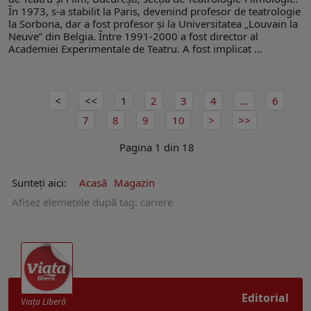
În 1973, s-a stabilit la Paris, devenind profesor de teatrologie
la Sorbona, dar a fost profesor și la Universitatea „Louvain la
Neuve” din Belgia. Între 1991-2000 a fost director al
Academiei Experimentale de Teatru. A fost implicat ...
1
2
3
4
...
6
7
8
9
10
Pagina 1 din 18
Sunteți aici:
Acasă
Magazin
Afişez elemetele după tag: cariere
Editorial
Viaţa Liberă