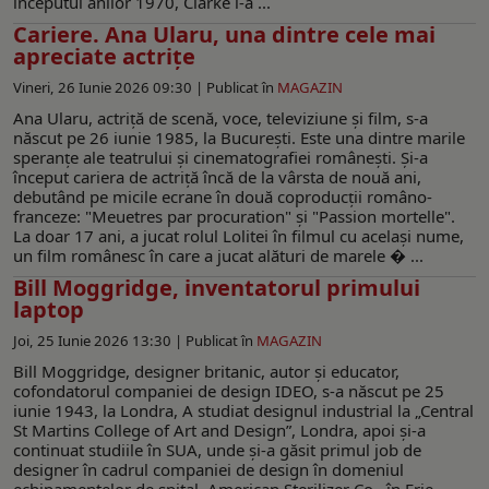
începutul anilor 1970, Clarke l-a ...
Cariere. Ana Ularu, una dintre cele mai
apreciate actrițe
Vineri, 26 Iunie 2026 09:30 |
Publicat în
MAGAZIN
Ana Ularu, actriță de scenă, voce, televiziune și film, s-a
născut pe 26 iunie 1985, la București. Este una dintre marile
speranțe ale teatrului și cinematografiei românești. Și-a
început cariera de actriță încă de la vârsta de nouă ani,
debutând pe micile ecrane în două coproducții româno-
franceze: "Meuetres par procuration" și "Passion mortelle".
La doar 17 ani, a jucat rolul Lolitei în filmul cu același nume,
un film românesc în care a jucat alături de marele � ...
Bill Moggridge, inventatorul primului
laptop
Joi, 25 Iunie 2026 13:30 |
Publicat în
MAGAZIN
Bill Moggridge, designer britanic, autor și educator,
cofondatorul companiei de design IDEO, s-a născut pe 25
iunie 1943, la Londra, A studiat designul industrial la „Central
St Martins College of Art and Design”, Londra, apoi și-a
continuat studiile în SUA, unde și-a găsit primul job de
designer în cadrul companiei de design în domeniul
echipamentelor de spital, American Sterilizer Co., în Erie,