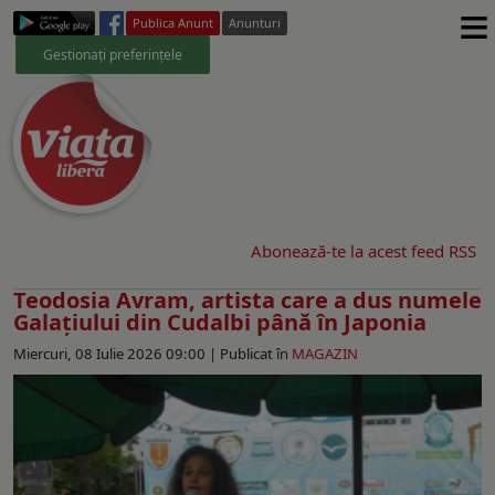
≡
Publica Anunt
Anunturi
Gestionați preferințele
Abonează-te la acest feed RSS
Teodosia Avram, artista care a dus numele
Galațiului din Cudalbi până în Japonia
Miercuri, 08 Iulie 2026 09:00 |
Publicat în
MAGAZIN