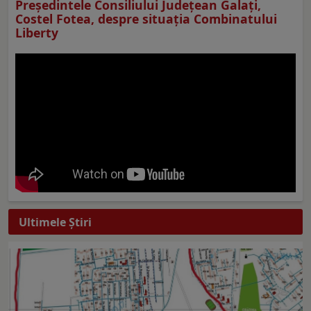
Preşedintele Consiliului Judeţean Galaţi,
Costel Fotea, despre situaţia Combinatului
Liberty
Ultimele Ştiri