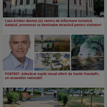
Casa Artelor devine (şi) centru de informare turistică.
Galaţiul, promovat ca destinaţie atractivă pentru vizitatori
PORTRET. Adevărat ospăț vizual oferit de Vasile Trandafir,
un acuarelist redutabil