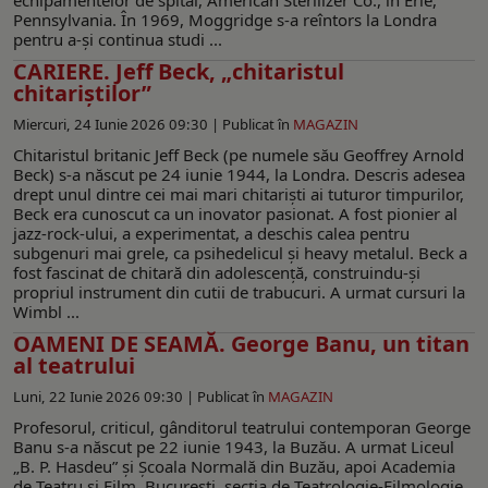
Pennsylvania. În 1969, Moggridge s-a reîntors la Londra
pentru a-și continua studi ...
CARIERE. Jeff Beck, „chitaristul
chitariștilor”
Miercuri, 24 Iunie 2026 09:30 |
Publicat în
MAGAZIN
Chitaristul britanic Jeff Beck (pe numele său Geoffrey Arnold
Beck) s-a născut pe 24 iunie 1944, la Londra. Descris adesea
drept unul dintre cei mai mari chitariști ai tuturor timpurilor,
Beck era cunoscut ca un inovator pasionat. A fost pionier al
jazz-rock-ului, a experimentat, a deschis calea pentru
subgenuri mai grele, ca psihedelicul și heavy metalul. Beck a
fost fascinat de chitară din adolescență, construindu-și
propriul instrument din cutii de trabucuri. A urmat cursuri la
Wimbl ...
OAMENI DE SEAMĂ. George Banu, un titan
al teatrului
Luni, 22 Iunie 2026 09:30 |
Publicat în
MAGAZIN
Profesorul, criticul, gânditorul teatrului contemporan George
Banu s-a născut pe 22 iunie 1943, la Buzău. A urmat Liceul
„B. P. Hasdeu” și Școala Normală din Buzău, apoi Academia
de Teatru și Film, București, secţia de Teatrologie-Filmologie.