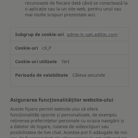
recunoaște de fiecare dată când se conectează la
o aplicație sau la un site web, pentru unul sau
mai multe scopuri prezentate aici.
Stocarea
admp-tc-sati.adtlgc.com
și/sau
accesarea
cX_P
informațiilor
de
Terț
pe
un
Câteva secunde
dispozitiv
Asigurarea funcționalităților website-ului
Aceste fișiere permit website-ului să ofere
funcționalități sporite și personalizate, de exemplu
reţinerea preferinţelor personale cu ocazia navigării și
a datelor de logare, rularea de videoclipuri sau
posibilitatea de live chat. Acestea pot fi adăugate de noi