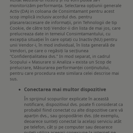
monitorizăm performanța. Selectarea opțiunii generale
Activ (DA) in coloana de Consimtamant pentru acest
scop implică inclusiv acordul dvs. pentru
plasare/accesare de informații, prin Tehnologii de tip
Cookie, de către toți Vendor-ii din lista de mai jos, care
prelucreaza date in temeiul Consimtamantului, cu
excepția situației în care optați cu Inactiv (NU) pentru
unii Vendor-i, în mod individual, în lista generală de
Vendori, pe care o regăsiți la secțiunea
“Confidențialitatea dvs.” In mod separat, in cadrul
Scopului « Masurare si Analiza » exista un Scop de
prelucrare, Măsurarea performanței conținutului,
pentru care procedura este similara celei descrise mai
sus.
Conectarea mai multor dispozitive
În sprijinul scopurilor explicate în această
notificare, dispozitivul dvs. poate fi considerat ca
probabil fiind conectat cu alte dispozitive care vă
aparțin dvs., sau gospodăriei dvs. (de exemplu,
deoarece sunteți conectat la același serviciu atât
pe telefon, cât și pe computer sau deoarece
puteți utiliza aceeași conexiune la internet pe