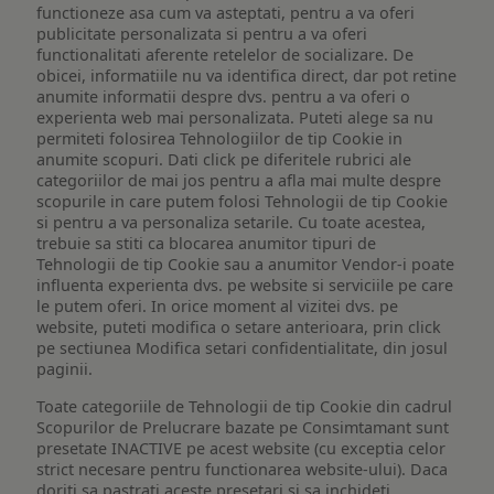
functioneze asa cum va asteptati, pentru a va oferi
publicitate personalizata si pentru a va oferi
functionalitati aferente retelelor de socializare. De
obicei, informatiile nu va identifica direct, dar pot retine
anumite informatii despre dvs. pentru a va oferi o
experienta web mai personalizata. Puteti alege sa nu
permiteti folosirea Tehnologiilor de tip Cookie in
anumite scopuri. Dati click pe diferitele rubrici ale
categoriilor de mai jos pentru a afla mai multe despre
scopurile in care putem folosi Tehnologii de tip Cookie
si pentru a va personaliza setarile. Cu toate acestea,
trebuie sa stiti ca blocarea anumitor tipuri de
Tehnologii de tip Cookie sau a anumitor Vendor-i poate
influenta experienta dvs. pe website si serviciile pe care
le putem oferi. In orice moment al vizitei dvs. pe
website, puteti modifica o setare anterioara, prin click
pe sectiunea Modifica setari confidentialitate, din josul
paginii.
Toate categoriile de Tehnologii de tip Cookie din cadrul
Scopurilor de Prelucrare bazate pe Consimtamant sunt
presetate INACTIVE pe acest website (cu exceptia celor
strict necesare pentru functionarea website-ului). Daca
doriti sa pastrati aceste presetari si sa inchideti