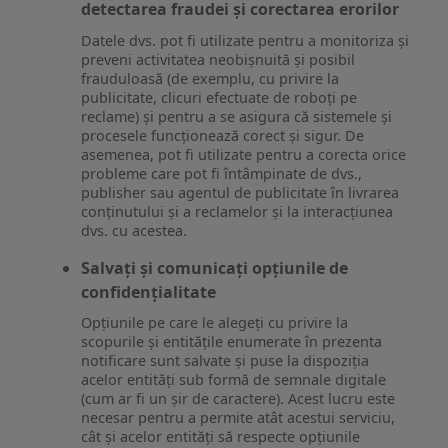
detectarea fraudei și corectarea erorilor
Datele dvs. pot fi utilizate pentru a monitoriza și
preveni activitatea neobișnuită și posibil
frauduloasă (de exemplu, cu privire la
publicitate, clicuri efectuate de roboți pe
reclame) și pentru a se asigura că sistemele și
procesele funcționează corect și sigur. De
asemenea, pot fi utilizate pentru a corecta orice
probleme care pot fi întâmpinate de dvs.,
publisher sau agentul de publicitate în livrarea
conținutului și a reclamelor și la interacțiunea
dvs. cu acestea.
Salvați și comunicați opțiunile de
confidențialitate
Opțiunile pe care le alegeți cu privire la
scopurile și entitățile enumerate în prezenta
notificare sunt salvate și puse la dispoziția
acelor entități sub formă de semnale digitale
(cum ar fi un șir de caractere). Acest lucru este
necesar pentru a permite atât acestui serviciu,
cât și acelor entități să respecte opțiunile