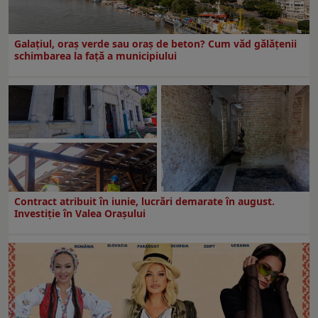
Galațiul, oraș verde sau oraș de beton? Cum văd gălățenii
schimbarea la față a municipiului
Contract atribuit în iunie, lucrări demarate în august.
Investiţie în Valea Oraşului