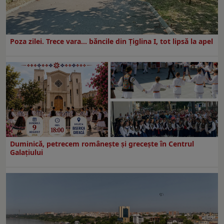
Poza zilei. Trece vara… băncile din Ţiglina I, tot lipsă la apel
Duminică, petrecem româneşte şi greceşte în Centrul
Galaţiului