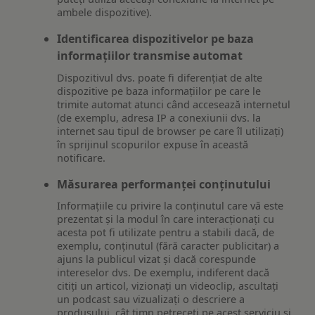
ambele dispozitive).
Identificarea dispozitivelor pe baza
informațiilor transmise automat
Dispozitivul dvs. poate fi diferențiat de alte
dispozitive pe baza informațiilor pe care le
trimite automat atunci când accesează internetul
(de exemplu, adresa IP a conexiunii dvs. la
internet sau tipul de browser pe care îl utilizați)
în sprijinul scopurilor expuse în această
notificare.
Măsurarea performanței conținutului
Informațiile cu privire la conținutul care vă este
prezentat și la modul în care interacționați cu
acesta pot fi utilizate pentru a stabili dacă, de
exemplu, conținutul (fără caracter publicitar) a
ajuns la publicul vizat și dacă corespunde
intereselor dvs. De exemplu, indiferent dacă
citiți un articol, vizionați un videoclip, ascultați
un podcast sau vizualizați o descriere a
produsului, cât timp petreceți pe acest serviciu și