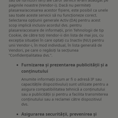
sau de furnizori terți ale căror servicii le-am adăugat pe
paginile noastre (Vendor-i). Dacă nu permiteți
plasarea/accesarea acestor fișiere, este posibil ca unele
sau toate aceste servicii să nu funcționeze corect.
Selectarea opțiunii generale Activ (DA) pentru acest
scop implică inclusiv acordul dvs. pentru
plasare/accesare de informații, prin Tehnologii de tip
Cookie, de către toți Vendor-ii din lista de mai jos, cu
excepția situației în care optați cu Inactiv (NU) pentru
unii Vendor-i, în mod individual, în lista generală de
Vendori, pe care o regăsiți la secțiunea
“Confidențialitatea dvs.”.
Furnizarea și prezentarea publicității și a
conținutului
Anumite informații (cum ar fi o adresă IP sau
capacitățile dispozitivului) sunt utilizate pentru a
asigura compatibilitatea tehnică a conținutului
sau a publicității și pentru a facilita transmiterea
conținutului sau a reclamei către dispozitivul
dvs.
Asigurarea securității, prevenirea și