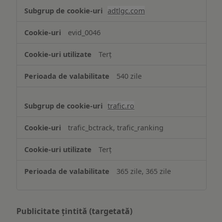
adtlgc.com
evid_0046
Terț
540 zile
trafic.ro
trafic_bctrack, trafic_ranking
Terț
365 zile, 365 zile
Publicitate țintită (targetată)