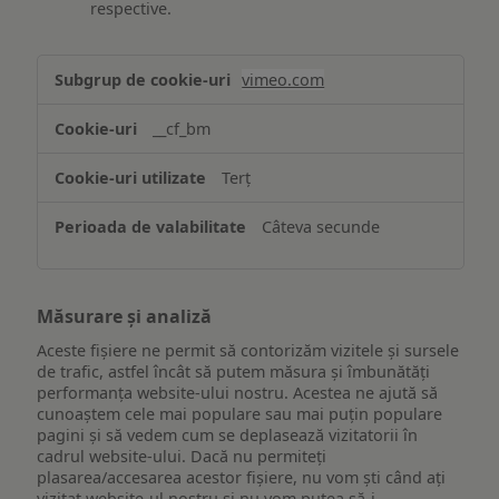
respective.
Asigurarea
vimeo.com
funcționalităților
website-
__cf_bm
ului
Terț
Câteva secunde
Măsurare și analiză
Aceste fișiere ne permit să contorizăm vizitele și sursele
de trafic, astfel încât să putem măsura și îmbunătăți
performanța website-ului nostru. Acestea ne ajută să
cunoaștem cele mai populare sau mai puțin populare
pagini și să vedem cum se deplasează vizitatorii în
cadrul website-ului. Dacă nu permiteți
plasarea/accesarea acestor fișiere, nu vom ști când ați
vizitat website-ul nostru și nu vom putea să-i