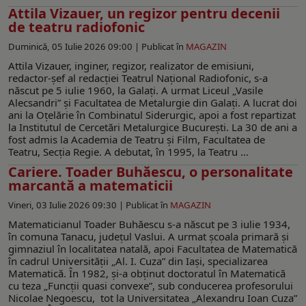
Attila Vizauer, un regizor pentru decenii
de teatru radiofonic
Duminică, 05 Iulie 2026 09:00 |
Publicat în
MAGAZIN
Attila Vizauer, inginer, regizor, realizator de emisiuni,
redactor-șef al redacției Teatrul Național Radiofonic, s-a
născut pe 5 iulie 1960, la Galaţi. A urmat Liceul „Vasile
Alecsandri” și Facultatea de Metalurgie din Galaţi. A lucrat doi
ani la Oţelărie în Combinatul Siderurgic, apoi a fost repartizat
la Institutul de Cercetări Metalurgice Bucureşti. La 30 de ani a
fost admis la Academia de Teatru și Film, Facultatea de
Teatru, Secţia Regie. A debutat, în 1995, la Teatru ...
Cariere. Toader Buhăescu, o personalitate
marcantă a matematicii
Vineri, 03 Iulie 2026 09:30 |
Publicat în
MAGAZIN
Matematicianul Toader Buhăescu s-a născut pe 3 iulie 1934,
în comuna Tanacu, județul Vaslui. A urmat școala primară și
gimnaziul în localitatea natală, apoi Facultatea de Matematică
în cadrul Universității „Al. I. Cuza” din Iași, specializarea
Matematică. În 1982, și-a obținut doctoratul în Matematică
cu teza „Funcții quasi convexe”, sub conducerea profesorului
Nicolae Negoescu, tot la Universitatea „Alexandru Ioan Cuza”