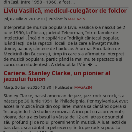
din Iași. Între 1958 - 1960, a fost ...
Liviu Vasilică, medicul-culegător de folclor
Joi, 02 Iulie 2026 09:30 |
Publicat în
MAGAZIN
Interpretul de muzică populară Liviu Vasilică s-a născut pe 2
iulie 1950, la Plosca, județul Teleorman, într-o familie de
intelectuali. Încă din copilărie a îndrăgit cântecul popular,
luând lecții de la rapsozii locali, de la care a învățat multe
doine, balade, cântece de haiducie. A urmat Facultatea de
Medicină din București, timp în care s-a afirmat ca interpret
de muzică populară, participând la mai multe spectacole și
concursuri studențești. A debutat la TV în � ...
Cariere. Stanley Clarke, un pionier al
jazzului fusion
Marți, 30 Iunie 2026 13:30 |
Publicat în
MAGAZIN
Stanley Clarke, basist american de jazz, jazz-rock și rock, s-a
născut pe 30 iunie 1951, la Philadelphia, Pennsylvania.A avut
acces la muzică încă din copilărie, mama sa cântând operă și
încurajându-l să studieze muzica. A început cu acordeonul și
vioara, dar a ales basul la vârsta de 12 ani, atras de sunetul
său profund și de rolul proeminent în muzică. A luat lecții de
bas clasic și a cântat la petreceri și în trupe rock și pop. La