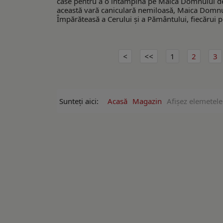
case pentru a o întâmpina pe Maica Domnului de la
această vară caniculară nemiloasă, Maica Domnul
Împărăteasă a Cerului și a Pământului, fiecărui pe
1
2
3
Sunteți aici:
Acasă
Magazin
Afişez elemetele