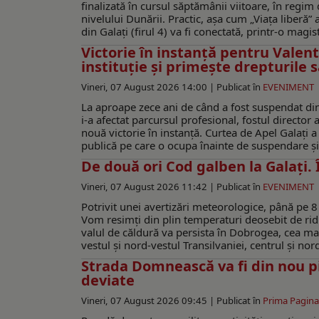
finalizată în cursul săptămânii viitoare, în regi
nivelului Dunării. Practic, așa cum „Viața liberă
din Galați (firul 4) va fi conectată, printr-o magi
Victorie în instanță pentru Valent
instituție și primește drepturile s
Vineri, 07 August 2026 14:00 |
Publicat în
EVENIMENT
La aproape zece ani de când a fost suspendat din f
i-a afectat parcursul profesional, fostul director 
nouă victorie în instanță. Curtea de Apel Galați a 
publică pe care o ocupa înainte de suspendare și să
De două ori Cod galben la Galaţi. 
Vineri, 07 August 2026 11:42 |
Publicat în
EVENIMENT
Potrivit unei avertizări meteorologice, până pe 8 
Vom resimţi din plin temperaturi deosebit de ridic
valul de căldură va persista în Dobrogea, cea mai
vestul și nord-vestul Transilvaniei, centrul și nor
Strada Domnească va fi din nou pie
deviate
Vineri, 07 August 2026 09:45 |
Publicat în
Prima Pagina