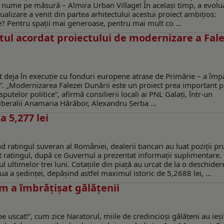
n nume pe măsură – Almira Urban Village! În acelaşi timp, a evolua
lizare a venit din partea arhitectului acestui proiect ambițios:
e? Pentru spații mai generoase, pentru mai mult co ...
Votul acordat proiectului de modernizare a Fal
t deja în execuţie cu fonduri europene atrase de Primărie – a împă
ntra”. „Modernizarea Falezei Dunării este un proiect prea important 
putelor politice”, afirmă consilierii locali ai PNL Galaţi, într-un
iberalii Anamaria Hărăbor, Alexandru Șerba ...
a 5,277 lei
nd ratingul suveran al României, dealerii bancari au luat poziții p
 ratingul, după ce Guvernul a prezentat informații suplimentare.
 ultimelor trei luni. Cotațiile din piață au urcat de la o deschider
ua a ședinței, depășind astfel maximul istoric de 5,2688 lei, ...
m a îmbrățișat gălățenii
e uscat!”, cum zice Naratorul, miile de credincioși gălățeni au ieși