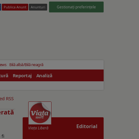
Gestionați preferințele
Publica Anunt
Anunturi
News
Bilă albă/Bilă neagră
tură
Reportaj
Analiză
eed RSS
erată
Editorial
Viaţa Liberă
 fi