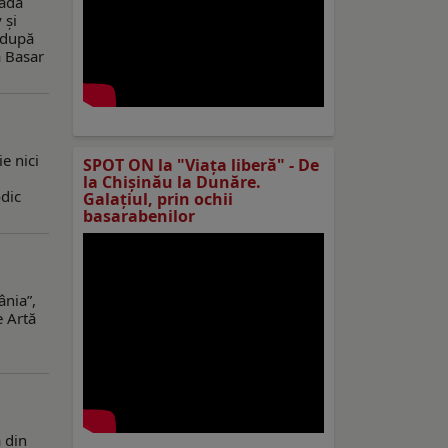
rada
 și
 după
a Basar
e nici
SPOT ON la "Viaţa liberă" - De
la Chișinău la Dunăre.
odic
Galațiul, prin ochii
basarabenilor
ânia”,
e Artă
a din