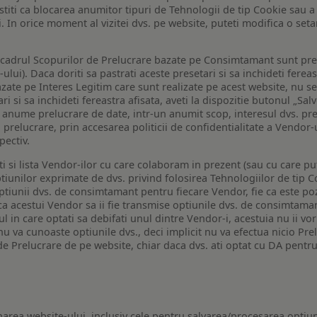
a stiti ca blocarea anumitor tipuri de Tehnologii de tip Cookie sau
i. In orice moment al vizitei dvs. pe website, puteti modifica o set
n cadrul Scopurilor de Prelucrare bazate pe Consimtamant sunt pre
lui). Daca doriti sa pastrati aceste presetari si sa inchideti fereas
bazate pe Interes Legitim care sunt realizate pe acest website, nu s
i si sa inchideti fereastra afisata, aveti la dispozitie butonul „Sal
o anume prelucrare de date, intr-un anumit scop, interesul dvs. pre
a prelucrare, prin accesarea politicii de confidentialitate a Vendor-u
pectiv.
iti si lista Vendor-ilor cu care colaboram in prezent (sau cu care p
iunilor exprimate de dvs. privind folosirea Tehnologiilor de tip Co
iunii dvs. de consimtamant pentru fiecare Vendor, fie ca este pozit
 ca acestui Vendor sa ii fie transmise optiunile dvs. de consimtama
ul in care optati sa debifati unul dintre Vendor-i, acestuia nu ii v
nu va cunoaste optiunile dvs., deci implicit nu va efectua nicio Pre
e Prelucrare de pe website, chiar daca dvs. ati optat cu DA pentru
narea website-ului, inclusiv cele pentru salvarea/procesarea optiun