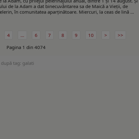
 Adam, cu prilejul pelerinajului anual, dintre 1 și 14 august. Și 
ui de la Adam a dat binecuvântarea sa de Maică a Vieții, de
lerin, în comunitatea aparținătoare. Miercuri, la ceas de lină ...
4
...
6
7
8
9
10
Pagina 1 din 4074
 după tag: galati