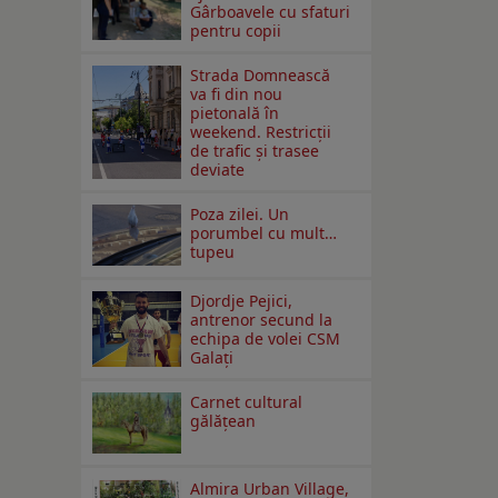
Gârboavele cu sfaturi
pentru copii
Strada Domnească
va fi din nou
pietonală în
weekend. Restricţii
de trafic şi trasee
deviate
Poza zilei. Un
porumbel cu mult…
tupeu
Djordje Pejici,
antrenor secund la
echipa de volei CSM
Galați
Carnet cultural
gălăţean
Almira Urban Village,