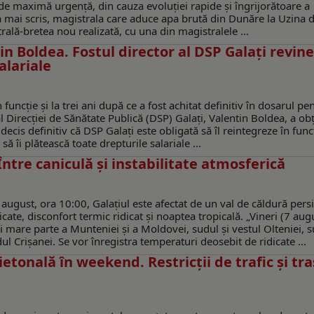
m de maximă urgență, din cauza evoluției rapide și îngrijorătoare a
” a mai scris, magistrala care aduce apa brută din Dunăre la Uzina 
strală-bretea nou realizată, cu una din magistralele ...
in Boldea. Fostul director al DSP Galați revine
alariale
uncție și la trei ani după ce a fost achitat definitiv în dosarul pe
al Direcției de Sănătate Publică (DSP) Galați, Valentin Boldea, a ob
decis definitiv că DSP Galați este obligată să îl reintegreze în func
 îi plătească toate drepturile salariale ...
Între caniculă şi instabilitate atmosferică
august, ora 10:00, Galaţiul este afectat de un val de căldură persi
ate, disconfort termic ridicat şi noaptea tropicală. „Vineri (7 aug
 mare parte a Munteniei și a Moldovei, sudul și vestul Olteniei, s
dul Crișanei. Se vor înregistra temperaturi deosebit de ridicate ...
tonală în weekend. Restricţii de trafic şi tr