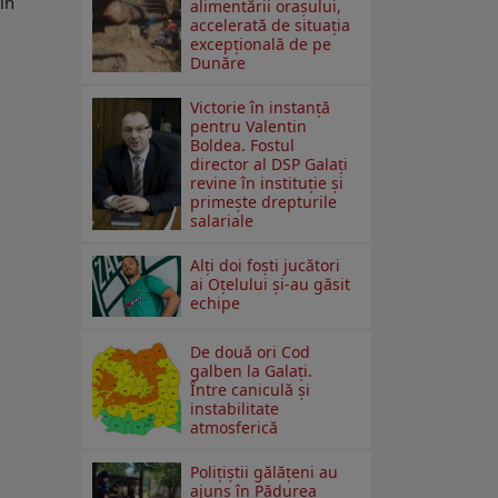
în
alimentării orașului,
accelerată de situația
excepțională de pe
Dunăre
Victorie în instanță
pentru Valentin
Boldea. Fostul
director al DSP Galați
revine în instituție și
primește drepturile
salariale
Alți doi foști jucători
ai Oțelului și-au găsit
echipe
De două ori Cod
galben la Galaţi.
Între caniculă şi
instabilitate
atmosferică
Polițiștii gălățeni au
ajuns în Pădurea