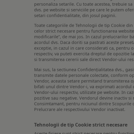
personaliza setarile. Cu toate acestea, trebuie s
dvs. pe website si serviciile pe care le putem ofer
setari confidentialitate, din josul paginii.
Toate categoriile de Tehnologii de tip Cookie di
celor strict necesare pentru functionarea website-u
modificarile”, de mai jos. In cazul prelucrarilor 
acordul dvs. Daca doriti sa pastrati aceste presetar
exceptie, in cazul in care considerati ca, pentru 
respectiv, va puteti exercita dreptul de opozitie l
si transmiterea cererii sale direct Vendor-ului res
Mai sus, la sectiunea Confidențialitatea dvs., gas
transmite datele personale colectate, conform opt
Vendor, aceasta setare permitand transmiterea opt
bifati unul dintre Vendor-i, va exprimati acordul
Vendor-ului respectiv, utilizate pe website. In caz
pozitive sau negative. Vendorul devine inactiv si 
Consimtamant, pentru niciunul dintre Scopurile d
Prelucrare ale respectivului Vendor inactivat.
Tehnologii de tip Cookie strict necesare
Aceste fisiere sunt strict necesare pentru functio