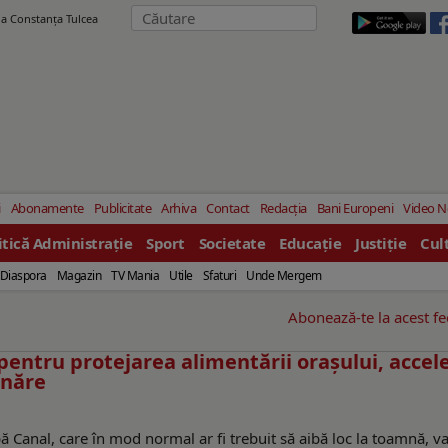
ila Constanţa Tulcea
i
Abonamente
Publicitate
Arhiva
Contact
Redacția
Bani Europeni
Video 
itică Administrație
Sport
Societate
Educație
Justiție
Cul
Diaspora
Magazin
TV Mania
Utile
Sfaturi
Unde Mergem
Abonează-te la acest f
 pentru protejarea alimentării orașului, accel
unăre
ă Canal, care în mod normal ar fi trebuit să aibă loc la toamnă, va