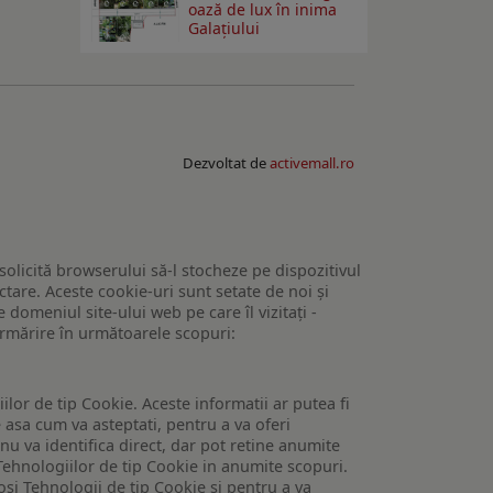
oază de lux în inima
Galațiului
Dezvoltat de
activemall.ro
 solicită browserului să-l stocheze pe dispozitivul
tare. Aceste cookie-uri sunt setate de noi și
domeniul site-ului web pe care îl vizitați -
 urmărire în următoarele scopuri:
lor de tip Cookie. Aceste informatii ar putea fi
e asa cum va asteptati, pentru a va oferi
 nu va identifica direct, dar pot retine anumite
Tehnologiilor de tip Cookie in anumite scopuri.
losi Tehnologii de tip Cookie si pentru a va