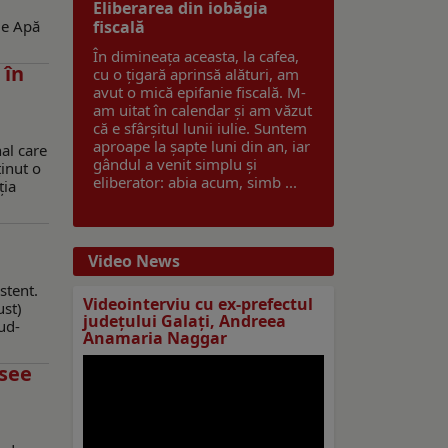
Eliberarea din iobăgia
de Apă
fiscală
În dimineața aceasta, la cafea,
 în
cu o țigară aprinsă alături, am
avut o mică epifanie fiscală. M-
am uitat în calendar și am văzut
că e sfârșitul lunii iulie. Suntem
aproape la șapte luni din an, iar
nal care
gândul a venit simplu și
ținut o
eliberator: abia acum, simb ...
ția
Video News
stent.
Videointerviu cu ex-prefectul
ust)
judeţului Galaţi, Andreea
ud-
Anamaria Naggar
asee