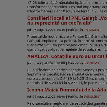
17-23 iulie a săptămânalului tipărit – a primit u
transformat spectaculos. Cea mai importantă actua
transformarea celor 10 loturi de teren în 7. De c
Consilierii locali ai PNL Galaţi: „
nu reprezintă un cec în alb”
Joi, 06 August 2026 19:35 |
Publicat în
EVENIMENT
Proiectul de modernizare a Falezei Dunării – afla
Galaţiul, implicit clasa politică, în „pro” şi „co
fi analizat exclusiv prin prisma emoțiilor sau a dis
comunicat publicat pe reţelele de socializare. L
ANALIZĂ. Cotațiile euro au urcat l
Joi, 06 August 2026 20:00 |
Publicat în
ECONOMIE
Cu o zi înainte de decizia agenției Moody's privi
Săptămâna trecută, Fitch a anunțat că a menținut
euro a crescut de la 5,2489 la 5,2515 lei, maximul
optimistă de 5,244 lei la 5,277 lei, în partea a do
Icoana Maicii Domnului de la Ada
Joi, 06 August 2026 16:40 |
Publicat în
EVENIMENT
Pe o caniculă amețitoare, de se „scăldau găinile p