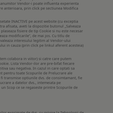
 a anumitor Vendor-i poate influenta experienta
are anterioara, prin click pe sectiunea Modifica
setate INACTIVE pe acest website (cu exceptia
tra afisata, aveti la dispozitie butonul „Salveaza
e plaseaza fisiere de tip Cookie si nu este necesar
veaza modificarile”, de mai jos. Cu titlu de
valeaza interesului legitim al Vendor-ului
lui in cauza (prin click pe linkul aferent acesteia)
utem colabora in viitor) si catre care putem
okie. Lista Vendor-ilor are pre-bifat fiecare
iva sau negativa. In cazul in care optati sa
nt pentru toate Scopurile de Prelucrare ale
or fi transmise optiunile dvs. de consimtamant, fie
lucrare a datelor dvs., intemeiata pe
 un Scop ce se regaseste printre Scopurile de
ilor exprimate de dvs. cu privire la Tehnologii de