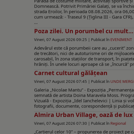
Paradă de costume militare, activități sportive 
Domnească. Potrivit Primăriei Galaţi, se va înch
strada Eroilor, în perioada 08.08.2026, ora 06,0
cum urmează: - Traseul 9 (Țiglina III - Gara CFR),
...
Poza zilei. Un porumbel cu mult
Vineri, 07 August 2026 09:25 |
Publicat în
EVENIMENT
Adevărul este că porumbeii care au „cucerit” zone
de trecători, nici de autoturisme ori de mijloacel
carosabil, în zona staţiilor de transport, în piaţ
hrăniţi. În unele locuri aproape că se „încurcă” pri
Carnet cultural gălăţean
Vineri, 07 August 2026 07:45 |
Publicat în
UNDE MERG
Galeria „Nicolae Mantu” - Expoziţia „Permanența 
semnată de artista Doina Maravela Moss. Program
Vizuală - Expoziția „Idel Ianchelevici | Linia și v
fotografii, documente, corespondență și publicați
Almira Urban Village, oază de lux 
Vineri, 07 August 2026 07:30 |
Publicat în
Regional
„Cartierul celor 10” – propunerea de proiect pe care