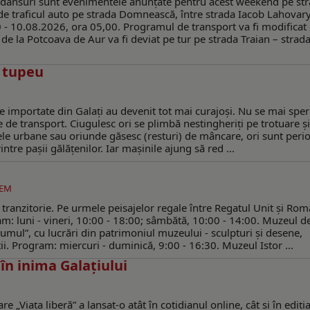
și dansuri sunt evenimentele anunţate pentru acest weekend pe st
ide traficul auto pe strada Domnească, între strada Iacob Lahovary
0 - 10.08.2026, ora 05,00. Programul de transport va fi modificat
 de la Potcoava de Aur va fi deviat pe tur pe strada Traian – strad
… tupeu
 importate din Galaţi au devenit tot mai curajoşi. Nu se mai speri
e de transport. Ciugulesc ori se plimbă nestingheriţi pe trotuare şi
etele urbane sau oriunde găsesc (resturi) de mâncare, ori sunt peri
ntre paşii gălăţenilor. Iar maşinile ajung să red ...
EM
tranzitorie. Pe urmele peisajelor regale între Regatul Unit și Rom
: luni - vineri, 10:00 - 18:00; sâmbătă, 10:00 - 14:00. Muzeul d
olumul”, cu lucrări din patrimoniul muzeului - sculpturi și desene,
i. Program: miercuri - duminică, 9:00 - 16:30. Muzeul Istor ...
în inima Galațiului
 „Viața liberă” a lansat-o atât în cotidianul online, cât și în ediți