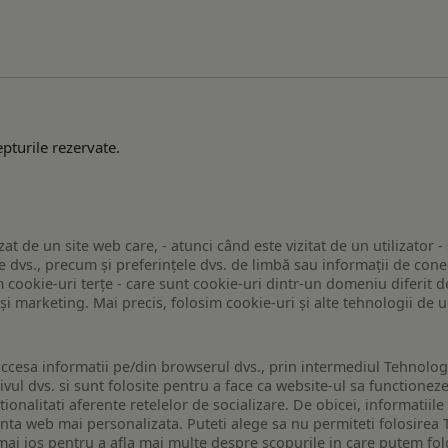
pturile rezervate.
zat de un site web care, - atunci când este vizitat de un utilizator -
 dvs., precum și preferințele dvs. de limbă sau informații de conec
ookie-uri terțe - care sunt cookie-uri dintr-un domeniu diferit de 
e și marketing. Mai precis, folosim cookie-uri și alte tehnologii de
ccesa informatii pe/din browserul dvs., prin intermediul Tehnologii
ivul dvs. si sunt folosite pentru a face ca website-ul sa functionez
tionalitati aferente retelelor de socializare. De obicei, informatiile
enta web mai personalizata. Puteti alege sa nu permiteti folosirea 
de mai jos pentru a afla mai multe despre scopurile in care putem fo