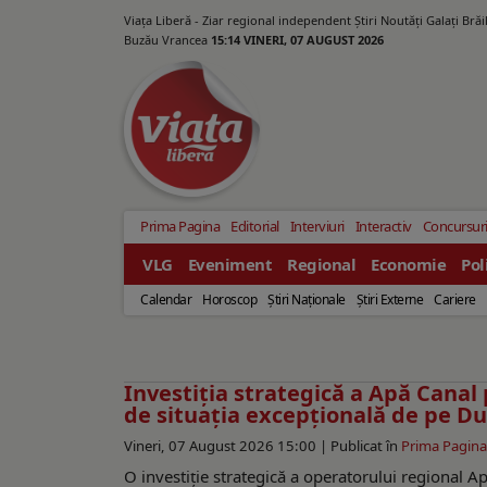
Viața Liberă - Ziar regional independent Știri Noutăți Galaţi Bră
Buzău Vrancea
15:14 VINERI, 07 AUGUST 2026
Prima Pagina
Editorial
Interviuri
Interactiv
Concursur
VLG
Eveniment
Regional
Economie
Pol
Calendar
Horoscop
Ştiri Naţionale
Ştiri Externe
Cariere
Investiția strategică a Apă Canal
de situația excepțională de pe D
Vineri, 07 August 2026 15:00 |
Publicat în
Prima Pagina
O investiție strategică a operatorului regional Ap