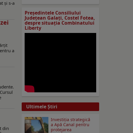
t și s-a
Preşedintele Consiliului
Judeţean Galaţi, Costel Fotea,
ezei
despre situaţia Combinatului
Liberty
rţit
pentru a
rudente.
 Cursul
e
Ultimele Ştiri
Investiția strategică
a Apă Canal pentru
t din
protejarea