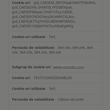
gid_CAESEM_2RTOYaak34xKTPt8z8X4,
gid_CAESEDXFj-2HtM7JLYP5SBTAJq4,
gid_CAESEPRXaseL1VGP1rPcy-CBIRE,
gid_CAESEPiTkDG7exy2KceMVCXLAio,
gid_CAESEJK7TuJ7mQILB85hMPIMiGU,
gid_CAESEE1Q8j8XYhKTunN6aEgWlig
Terț
364 zile, 364 zile, 364
zile, 364 zile, 364 zile, 364 zile
www.youtube.com
TESTCOOKIESENABLED
Terț
Câteva secunde