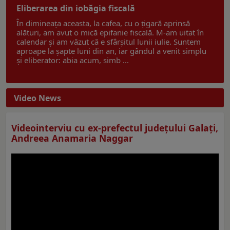
Eliberarea din iobăgia fiscală
În dimineața aceasta, la cafea, cu o țigară aprinsă
alături, am avut o mică epifanie fiscală. M-am uitat în
calendar și am văzut că e sfârșitul lunii iulie. Suntem
aproape la șapte luni din an, iar gândul a venit simplu
și eliberator: abia acum, simb ...
Video News
Videointerviu cu ex-prefectul judeţului Galaţi,
Andreea Anamaria Naggar