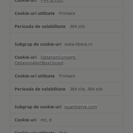
PHPSESSID
Cookie
strict
Primare
necesare
364 zile
viata-libera.ro
OptanonConsent
,
OptanonAlertBoxClosed
Primare
364 zile, 364 zile
quantserve.com
mc, d
Terț