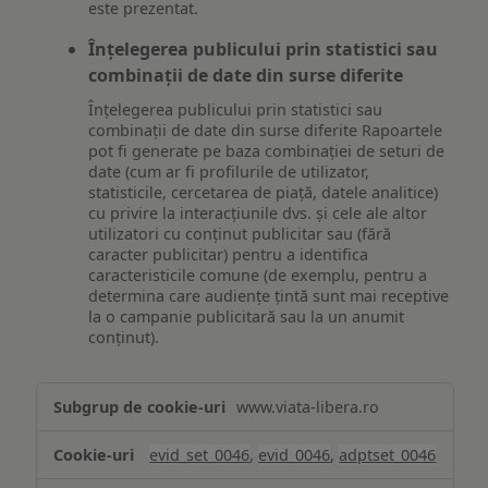
este prezentat.
Înțelegerea publicului prin statistici sau
combinații de date din surse diferite
Înțelegerea publicului prin statistici sau
combinații de date din surse diferite Rapoartele
pot fi generate pe baza combinației de seturi de
date (cum ar fi profilurile de utilizator,
statisticile, cercetarea de piață, datele analitice)
cu privire la interacțiunile dvs. și cele ale altor
utilizatori cu conținut publicitar sau (fără
caracter publicitar) pentru a identifica
caracteristicile comune (de exemplu, pentru a
determina care audiențe țintă sunt mai receptive
la o campanie publicitară sau la un anumit
conținut).
Măsurare
www.viata-libera.ro
și
analiză
evid_set_0046
,
evid_0046
,
adptset_0046