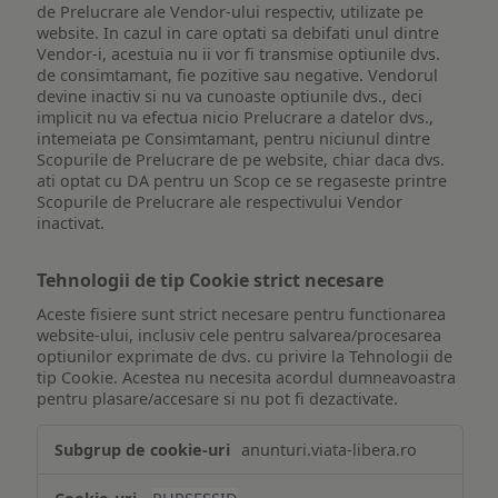
de Prelucrare ale Vendor-ului respectiv, utilizate pe
website. In cazul in care optati sa debifati unul dintre
Vendor-i, acestuia nu ii vor fi transmise optiunile dvs.
de consimtamant, fie pozitive sau negative. Vendorul
devine inactiv si nu va cunoaste optiunile dvs., deci
implicit nu va efectua nicio Prelucrare a datelor dvs.,
intemeiata pe Consimtamant, pentru niciunul dintre
Scopurile de Prelucrare de pe website, chiar daca dvs.
ati optat cu DA pentru un Scop ce se regaseste printre
Scopurile de Prelucrare ale respectivului Vendor
inactivat.
Tehnologii de tip Cookie strict necesare
Aceste fisiere sunt strict necesare pentru functionarea
website-ului, inclusiv cele pentru salvarea/procesarea
optiunilor exprimate de dvs. cu privire la Tehnologii de
tip Cookie. Acestea nu necesita acordul dumneavoastra
pentru plasare/accesare si nu pot fi dezactivate.
Tehnologii
anunturi.viata-libera.ro
de
tip