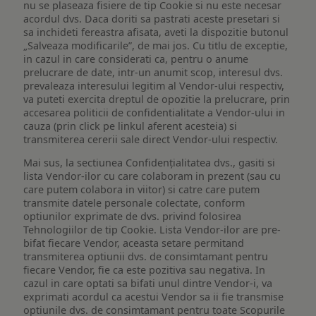
nu se plaseaza fisiere de tip Cookie si nu este necesar
acordul dvs. Daca doriti sa pastrati aceste presetari si
sa inchideti fereastra afisata, aveti la dispozitie butonul
„Salveaza modificarile”, de mai jos. Cu titlu de exceptie,
in cazul in care considerati ca, pentru o anume
prelucrare de date, intr-un anumit scop, interesul dvs.
prevaleaza interesului legitim al Vendor-ului respectiv,
va puteti exercita dreptul de opozitie la prelucrare, prin
accesarea politicii de confidentialitate a Vendor-ului in
cauza (prin click pe linkul aferent acesteia) si
transmiterea cererii sale direct Vendor-ului respectiv.
Mai sus, la sectiunea Confidențialitatea dvs., gasiti si
lista Vendor-ilor cu care colaboram in prezent (sau cu
care putem colabora in viitor) si catre care putem
transmite datele personale colectate, conform
optiunilor exprimate de dvs. privind folosirea
Tehnologiilor de tip Cookie. Lista Vendor-ilor are pre-
bifat fiecare Vendor, aceasta setare permitand
transmiterea optiunii dvs. de consimtamant pentru
fiecare Vendor, fie ca este pozitiva sau negativa. In
cazul in care optati sa bifati unul dintre Vendor-i, va
exprimati acordul ca acestui Vendor sa ii fie transmise
optiunile dvs. de consimtamant pentru toate Scopurile