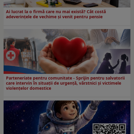
Ai lucrat la o firmă care nu mai există? Cât costă
adeverințele de vechime și venit pentru pensie
Parteneriate pentru comunitate - Sprijin pentru salvatorii
care intervin în situații de urgență, vârstnici și victimele
violențelor domestice