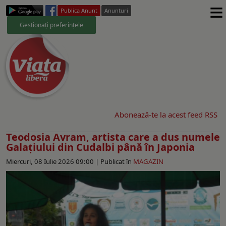
≡
Publica Anunt
Anunturi
Gestionați preferințele
Abonează-te la acest feed RSS
Teodosia Avram, artista care a dus numele
Galațiului din Cudalbi până în Japonia
Miercuri, 08 Iulie 2026 09:00 |
Publicat în
MAGAZIN