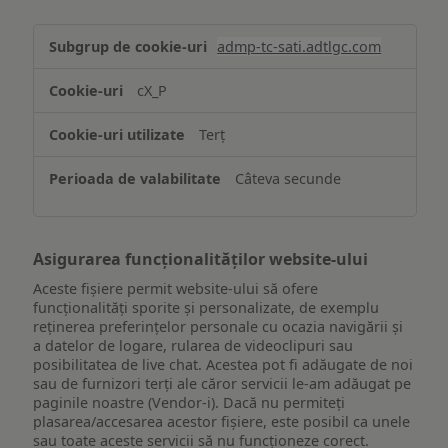
Stocarea
admp-tc-sati.adtlgc.com
și/sau
accesarea
cX_P
informațiilor
de
Terț
pe
un
Câteva secunde
dispozitiv
Asigurarea funcționalităților website-ului
Aceste fișiere permit website-ului să ofere
funcționalități sporite și personalizate, de exemplu
reţinerea preferinţelor personale cu ocazia navigării și
a datelor de logare, rularea de videoclipuri sau
posibilitatea de live chat. Acestea pot fi adăugate de noi
sau de furnizori terți ale căror servicii le-am adăugat pe
paginile noastre (Vendor-i). Dacă nu permiteți
plasarea/accesarea acestor fișiere, este posibil ca unele
sau toate aceste servicii să nu funcționeze corect.