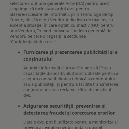
Selectarea opțiunii generale Activ (DA) pentru acest
scop implică inclusiv acordul dvs. pentru
plasare/accesare de informații, prin Tehnologii de tip
Cookie, de către toți Vendor-ii din lista de mai jos, cu
excepția situației în care optați cu Inactiv (NU) pentru
unii Vendor-i, în mod individual, în lista generală de
Vendori, pe care o regăsiți la secțiunea
“Confidențialitatea dvs.”.
Furnizarea și prezentarea publicității și a
conținutului
Anumite informații (cum ar fi o adresă IP sau
capacitățile dispozitivului) sunt utilizate pentru a
asigura compatibilitatea tehnică a conținutului
sau a publicității și pentru a facilita transmiterea
conținutului sau a reclamei către dispozitivul
dvs.
Asigurarea securității, prevenirea și
detectarea fraudei și corectarea erorilor
Datele dvs. pot fi utilizate pentru a monitoriza și
preveni activitatea neobișnuită și posibil