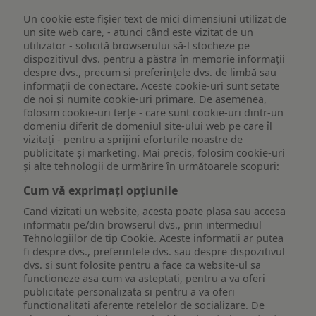
Un cookie este fişier text de mici dimensiuni utilizat de
un site web care, - atunci când este vizitat de un
utilizator - solicită browserului să-l stocheze pe
dispozitivul dvs. pentru a păstra în memorie informații
despre dvs., precum și preferințele dvs. de limbă sau
informații de conectare. Aceste cookie-uri sunt setate
de noi și numite cookie-uri primare. De asemenea,
folosim cookie-uri terțe - care sunt cookie-uri dintr-un
domeniu diferit de domeniul site-ului web pe care îl
vizitați - pentru a sprijini eforturile noastre de
publicitate și marketing. Mai precis, folosim cookie-uri
și alte tehnologii de urmărire în următoarele scopuri:
Cum vă exprimați opțiunile
Cand vizitati un website, acesta poate plasa sau accesa
informatii pe/din browserul dvs., prin intermediul
Tehnologiilor de tip Cookie. Aceste informatii ar putea
fi despre dvs., preferintele dvs. sau despre dispozitivul
dvs. si sunt folosite pentru a face ca website-ul sa
functioneze asa cum va asteptati, pentru a va oferi
publicitate personalizata si pentru a va oferi
functionalitati aferente retelelor de socializare. De