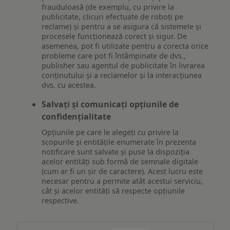
frauduloasă (de exemplu, cu privire la
publicitate, clicuri efectuate de roboți pe
reclame) și pentru a se asigura că sistemele și
procesele funcționează corect și sigur. De
asemenea, pot fi utilizate pentru a corecta orice
probleme care pot fi întâmpinate de dvs.,
publisher sau agentul de publicitate în livrarea
conținutului și a reclamelor și la interacțiunea
dvs. cu acestea.
Salvați și comunicați opțiunile de
confidențialitate
Opțiunile pe care le alegeți cu privire la
scopurile și entitățile enumerate în prezenta
notificare sunt salvate și puse la dispoziția
acelor entități sub formă de semnale digitale
(cum ar fi un șir de caractere). Acest lucru este
necesar pentru a permite atât acestui serviciu,
cât și acelor entități să respecte opțiunile
respective.
Asigurarea