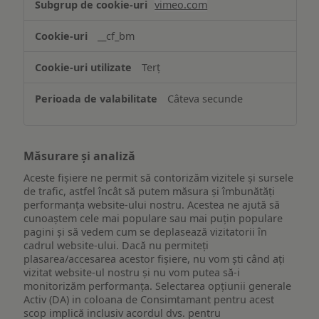
vimeo.com
funcționalităților
website-
__cf_bm
ului
Terț
Câteva secunde
Măsurare și analiză
Aceste fișiere ne permit să contorizăm vizitele și sursele
de trafic, astfel încât să putem măsura și îmbunătăți
performanța website-ului nostru. Acestea ne ajută să
cunoaștem cele mai populare sau mai puțin populare
pagini și să vedem cum se deplasează vizitatorii în
cadrul website-ului. Dacă nu permiteți
plasarea/accesarea acestor fișiere, nu vom ști când ați
vizitat website-ul nostru și nu vom putea să-i
monitorizăm performanța. Selectarea opțiunii generale
Activ (DA) in coloana de Consimtamant pentru acest
scop implică inclusiv acordul dvs. pentru