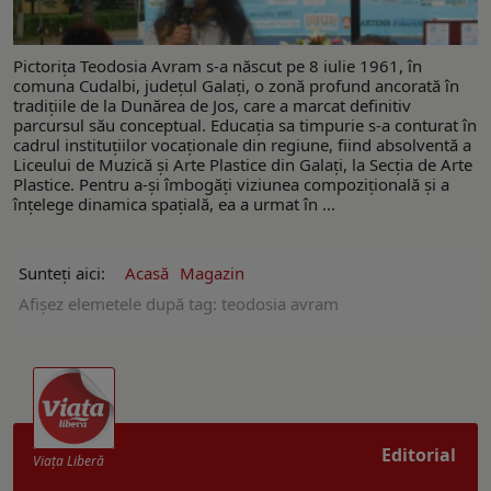
Pictorița Teodosia Avram s-a născut pe 8 iulie 1961, în
comuna Cudalbi, județul Galați, o zonă profund ancorată în
tradițiile de la Dunărea de Jos, care a marcat definitiv
parcursul său conceptual. Educația sa timpurie s-a conturat în
cadrul instituțiilor vocaționale din regiune, fiind absolventă a
Liceului de Muzică și Arte Plastice din Galați, la Secția de Arte
Plastice. Pentru a-și îmbogăți viziunea compozițională și a
înțelege dinamica spațială, ea a urmat în ...
Sunteți aici:
Acasă
Magazin
Afişez elemetele după tag: teodosia avram
Editorial
Viaţa Liberă