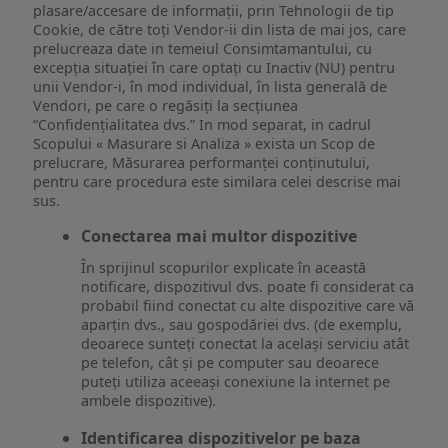
plasare/accesare de informații, prin Tehnologii de tip
Cookie, de către toți Vendor-ii din lista de mai jos, care
prelucreaza date in temeiul Consimtamantului, cu
excepția situației în care optați cu Inactiv (NU) pentru
unii Vendor-i, în mod individual, în lista generală de
Vendori, pe care o regăsiți la secțiunea
“Confidențialitatea dvs.” In mod separat, in cadrul
Scopului « Masurare si Analiza » exista un Scop de
prelucrare, Măsurarea performanței conținutului,
pentru care procedura este similara celei descrise mai
sus.
Conectarea mai multor dispozitive
În sprijinul scopurilor explicate în această
notificare, dispozitivul dvs. poate fi considerat ca
probabil fiind conectat cu alte dispozitive care vă
aparțin dvs., sau gospodăriei dvs. (de exemplu,
deoarece sunteți conectat la același serviciu atât
pe telefon, cât și pe computer sau deoarece
puteți utiliza aceeași conexiune la internet pe
ambele dispozitive).
Identificarea dispozitivelor pe baza