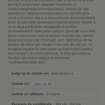
anunțuri publicitare adaptate intereselor și
comportamentului dumneavoastră, inclusiv pe alte
website-uri. Acestea funcționează prin identificarea
unică a browser-ului și a dispozitivului dumneavoastră.
Dacă nu permiteți plasarea/accesarea acestor fișiere, vi
se va afișa publicitate neadaptată la profilul
dumneavoastră. Selectarea opțiunii generale Activ (DA)
pentru acest scop implică inclusiv acordul dvs. pentru
plasare/accesare de informații, prin Tehnologii de tip
Cookie, de către toți Vendor-ii din lista de mai jos, cu
excepția situației în care optați cu Inactiv (NU) pentru
unii Vendor-i, în mod individual, în lista generală de
Vendori, pe care o regăsiți la secțiunea
“Confidențialitatea dvs.”
Publicitate
viata-libera.ro
țintită
(targetată)
__gpi
,
_cc_id
Primare
389 zile, 269 zile