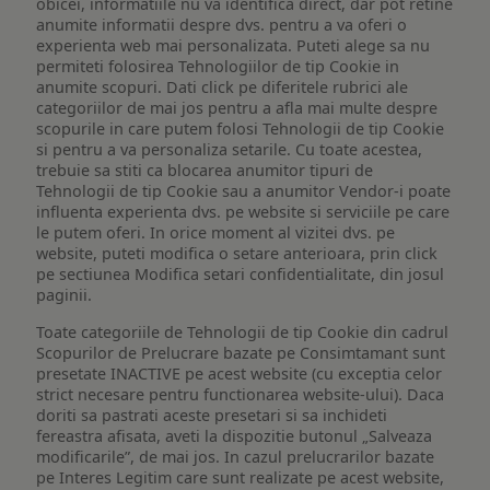
obicei, informatiile nu va identifica direct, dar pot retine
anumite informatii despre dvs. pentru a va oferi o
experienta web mai personalizata. Puteti alege sa nu
permiteti folosirea Tehnologiilor de tip Cookie in
anumite scopuri. Dati click pe diferitele rubrici ale
categoriilor de mai jos pentru a afla mai multe despre
scopurile in care putem folosi Tehnologii de tip Cookie
si pentru a va personaliza setarile. Cu toate acestea,
trebuie sa stiti ca blocarea anumitor tipuri de
Tehnologii de tip Cookie sau a anumitor Vendor-i poate
influenta experienta dvs. pe website si serviciile pe care
le putem oferi. In orice moment al vizitei dvs. pe
website, puteti modifica o setare anterioara, prin click
pe sectiunea Modifica setari confidentialitate, din josul
paginii.
Toate categoriile de Tehnologii de tip Cookie din cadrul
Scopurilor de Prelucrare bazate pe Consimtamant sunt
presetate INACTIVE pe acest website (cu exceptia celor
strict necesare pentru functionarea website-ului). Daca
doriti sa pastrati aceste presetari si sa inchideti
fereastra afisata, aveti la dispozitie butonul „Salveaza
modificarile”, de mai jos. In cazul prelucrarilor bazate
pe Interes Legitim care sunt realizate pe acest website,