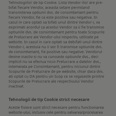
Tehnologiilor de tip Cookie. Lista Vendor-ilor are pre-
bifat fiecare Vendor, aceasta setare permitand
transmiterea optiunii dvs. de consimtamant pentru
fiecare Vendor, fie ca este pozitiva sau negativa. In
cazul in care optati sa bifati unul dintre Vendor-i, va
exprimati acordul ca acestui Vendor sa ii fie transmise
optiunile dvs. de consimtamant pentru toate Scopurile
de Prelucrare ale Vendor-ului respectiv, utilizate pe
website. In cazul in care optati sa debifati unul dintre
Vendor-i, acestuia nu ii vor fi transmise optiunile dvs.
de consimtamant, fie pozitive sau negative. Vendorul
devine inactiv si nu va cunoaste optiunile dvs., deci
implicit nu va efectua nicio Prelucrare a datelor dvs.,
intemeiata pe Consimtamant, pentru niciunul dintre
Scopurile de Prelucrare de pe website, chiar daca dvs.
ati optat cu DA pentru un Scop ce se regaseste printre
Scopurile de Prelucrare ale respectivului Vendor
inactivat.
Tehnologii de tip Cookie strict necesare
Aceste fisiere sunt strict necesare pentru functionarea
website-ului, inclusiv cele pentru salvarea/procesarea