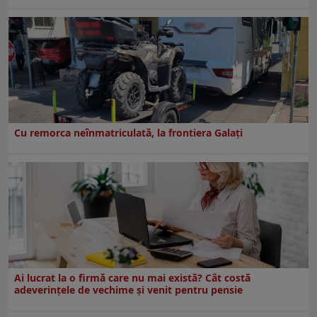
Cu remorca neînmatriculată, la frontiera Galați
Ai lucrat la o firmă care nu mai există? Cât costă
adeverințele de vechime și venit pentru pensie