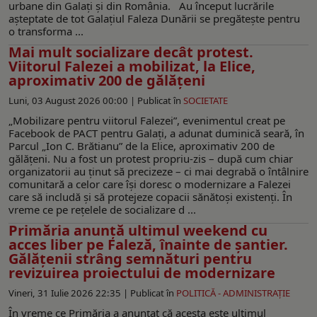
urbane din Galați și din România. Au început lucrările
așteptate de tot Galațiul Faleza Dunării se pregătește pentru
o transforma ...
Mai mult socializare decât protest.
Viitorul Falezei a mobilizat, la Elice,
aproximativ 200 de gălăţeni
Luni, 03 August 2026 00:00 |
Publicat în
SOCIETATE
„Mobilizare pentru viitorul Falezei”, evenimentul creat pe
Facebook de PACT pentru Galaţi, a adunat duminică seară, în
Parcul „Ion C. Brătianu” de la Elice, aproximativ 200 de
gălăţeni. Nu a fost un protest propriu-zis – după cum chiar
organizatorii au ţinut să precizeze – ci mai degrabă o întâlnire
comunitară a celor care îşi doresc o modernizare a Falezei
care să includă şi să protejeze copacii sănătoşi existenţi. În
vreme ce pe reţelele de socializare d ...
Primăria anunţă ultimul weekend cu
acces liber pe Faleză, înainte de şantier.
Gălăţenii strâng semnături pentru
revizuirea proiectului de modernizare
Vineri, 31 Iulie 2026 22:35 |
Publicat în
POLITICĂ - ADMINISTRAŢIE
În vreme ce Primăria a anunţat că acesta este ultimul