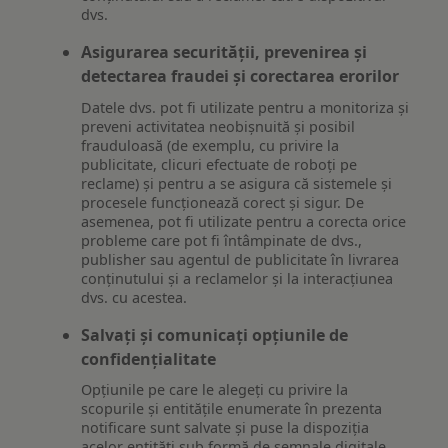
dvs.
Asigurarea securității, prevenirea și
detectarea fraudei și corectarea erorilor
Datele dvs. pot fi utilizate pentru a monitoriza și
preveni activitatea neobișnuită și posibil
frauduloasă (de exemplu, cu privire la
publicitate, clicuri efectuate de roboți pe
reclame) și pentru a se asigura că sistemele și
procesele funcționează corect și sigur. De
asemenea, pot fi utilizate pentru a corecta orice
probleme care pot fi întâmpinate de dvs.,
publisher sau agentul de publicitate în livrarea
conținutului și a reclamelor și la interacțiunea
dvs. cu acestea.
Salvați și comunicați opțiunile de
confidențialitate
Opțiunile pe care le alegeți cu privire la
scopurile și entitățile enumerate în prezenta
notificare sunt salvate și puse la dispoziția
acelor entități sub formă de semnale digitale