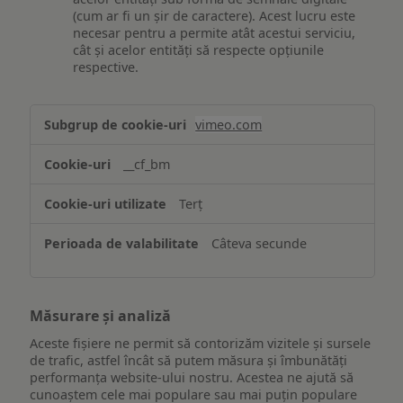
(cum ar fi un șir de caractere). Acest lucru este
necesar pentru a permite atât acestui serviciu,
cât și acelor entități să respecte opțiunile
respective.
Asigurarea
vimeo.com
funcționalităților
website-
__cf_bm
ului
Terț
Câteva secunde
Măsurare și analiză
Aceste fișiere ne permit să contorizăm vizitele și sursele
de trafic, astfel încât să putem măsura și îmbunătăți
performanța website-ului nostru. Acestea ne ajută să
cunoaștem cele mai populare sau mai puțin populare