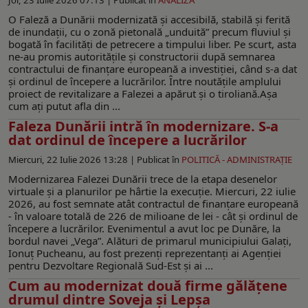
O Faleză a Dunării modernizată şi accesibilă, stabilă şi ferită
de inundaţii, cu o zonă pietonală „unduită” precum fluviul şi
bogată în facilităţi de petrecere a timpului liber. Pe scurt, asta
ne-au promis autorităţile şi constructorii după semnarea
contractului de finanţare europeană a investiţiei, când s-a dat
şi ordinul de începere a lucrărilor. Între noutăţile amplului
proiect de revitalizare a Falezei a apărut şi o tiroliană.Aşa
cum aţi putut afla din ...
Faleza Dunării intră în modernizare. S-a
dat ordinul de începere a lucrărilor
Miercuri, 22 Iulie 2026 13:28 |
Publicat în
POLITICĂ - ADMINISTRAŢIE
Modernizarea Falezei Dunării trece de la etapa desenelor
virtuale și a planurilor pe hârtie la execuție. Miercuri, 22 iulie
2026, au fost semnate atât contractul de finanțare europeană
- în valoare totală de 226 de milioane de lei - cât și ordinul de
începere a lucrărilor. Evenimentul a avut loc pe Dunăre, la
bordul navei „Vega”. Alături de primarul municipiului Galați,
Ionuț Pucheanu, au fost prezenți reprezentanți ai Agenției
pentru Dezvoltare Regională Sud-Est și ai ...
Cum au modernizat două firme gălăţene
drumul dintre Soveja și Lepșa