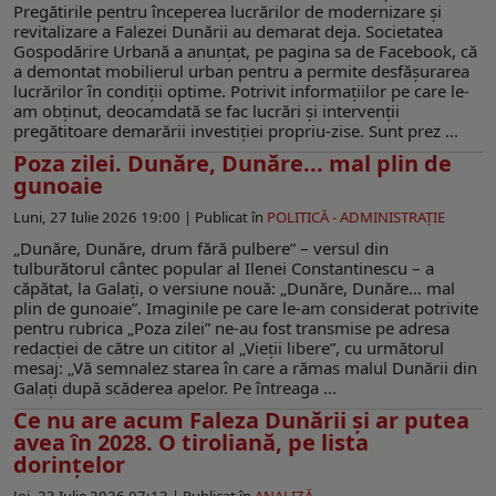
Pregătirile pentru începerea lucrărilor de modernizare şi
revitalizare a Falezei Dunării au demarat deja. Societatea
Gospodărire Urbană a anunţat, pe pagina sa de Facebook, că
a demontat mobilierul urban pentru a permite desfășurarea
lucrărilor în condiții optime. Potrivit informaţiilor pe care le-
am obţinut, deocamdată se fac lucrări şi intervenţii
pregătitoare demarării investiţiei propriu-zise. Sunt prez ...
Poza zilei. Dunăre, Dunăre... mal plin de
gunoaie
Luni, 27 Iulie 2026 19:00 |
Publicat în
POLITICĂ - ADMINISTRAŢIE
„Dunăre, Dunăre, drum fără pulbere” – versul din
tulburătorul cântec popular al Ilenei Constantinescu – a
căpătat, la Galaţi, o versiune nouă: „Dunăre, Dunăre… mal
plin de gunoaie”. Imaginile pe care le-am considerat potrivite
pentru rubrica „Poza zilei” ne-au fost transmise pe adresa
redacţiei de către un cititor al „Vieţii libere”, cu următorul
mesaj: „Vă semnalez starea în care a rămas malul Dunării din
Galați după scăderea apelor. Pe întreaga ...
Ce nu are acum Faleza Dunării şi ar putea
avea în 2028. O tiroliană, pe lista
dorinţelor
Joi, 23 Iulie 2026 07:13 |
Publicat în
ANALIZĂ