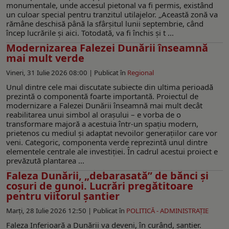
monumentale, unde accesul pietonal va fi permis, existând
un culoar special pentru tranzitul utilajelor. „Această zonă va
rămâne deschisă până la sfârșitul lunii septembrie, când
încep lucrările și aici. Totodată, va fi închis și t ...
Modernizarea Falezei Dunării înseamnă
mai mult verde
Vineri, 31 Iulie 2026 08:00 |
Publicat în
Regional
Unul dintre cele mai discutate subiecte din ultima perioadă
prezintă o componentă foarte importantă. Proiectul de
modernizare a Falezei Dunării înseamnă mai mult decât
reabilitarea unui simbol al orașului – e vorba de o
transformare majoră a acestuia într-un spațiu modern,
prietenos cu mediul și adaptat nevoilor generațiilor care vor
veni. Categoric, componenta verde reprezintă unul dintre
elementele centrale ale investiției. În cadrul acestui proiect e
prevăzută plantarea ...
Faleza Dunării, „debarasată” de bănci şi
coşuri de gunoi. Lucrări pregătitoare
pentru viitorul şantier
Marți, 28 Iulie 2026 12:50 |
Publicat în
POLITICĂ - ADMINISTRAŢIE
Faleza Inferioară a Dunării va deveni, în curând, şantier.