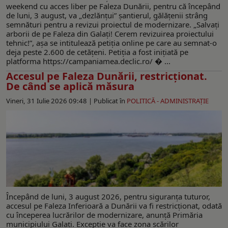
weekend cu acces liber pe Faleza Dunării, pentru că începând
de luni, 3 august, va „dezlănţui” şantierul, gălăţenii strâng
semnături pentru a revizui proiectul de modernizare. „Salvați
arborii de pe Faleza din Galați! Cerem revizuirea proiectului
tehnic!”, aşa se intitulează petiţia online pe care au semnat-o
deja peste 2.600 de cetăţeni. Petiţia a fost iniţiată pe
platforma https://campaniamea.declic.ro/ � ...
Accesul pe Faleza Dunării, restricţionat.
De când se aplică măsura
Vineri, 31 Iulie 2026 09:48 |
Publicat în
POLITICĂ - ADMINISTRAŢIE
Începând de luni, 3 august 2026, pentru siguranța tuturor,
accesul pe Faleza Inferioară a Dunării va fi restricționat, odată
cu începerea lucrărilor de modernizare, anunţă Primăria
municipiului Galați. Excepție va face zona scărilor