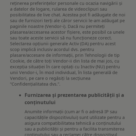
reţinerea preferinţelor personale cu ocazia navigării și
a datelor de logare, rularea de videoclipuri sau
posibilitatea de live chat. Acestea pot fi adăugate de noi
sau de furnizori terți ale căror servicii le-am adăugat pe
paginile noastre (Vendor-i). Dacă nu permiteți
plasarea/accesarea acestor fișiere, este posibil ca unele
sau toate aceste servicii să nu funcționeze corect.
Selectarea opțiunii generale Activ (DA) pentru acest
scop implică inclusiv acordul dvs. pentru
plasare/accesare de informații, prin Tehnologii de tip
Cookie, de către toți Vendor-ii din lista de mai jos, cu
excepția situației în care optați cu Inactiv (NU) pentru
unii Vendor-i, în mod individual, în lista generală de
Vendori, pe care o regăsiți la secțiunea
“Confidențialitatea dvs.”.
Furnizarea și prezentarea publicității și a
conținutului
Anumite informații (cum ar fi o adresă IP sau
capacitățile dispozitivului) sunt utilizate pentru a
asigura compatibilitatea tehnică a conținutului
sau a publicității și pentru a facilita transmiterea
conținutului sau a reclamei către dispozitivul