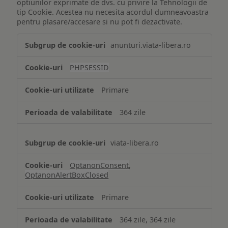
optiunilor exprimate de dvs. cu privire la Tehnologii de
tip Cookie. Acestea nu necesita acordul dumneavoastra
pentru plasare/accesare si nu pot fi dezactivate.
Tehnologii
anunturi.viata-libera.ro
de
tip
PHPSESSID
Cookie
strict
Primare
necesare
364 zile
viata-libera.ro
OptanonConsent
,
OptanonAlertBoxClosed
Primare
364 zile, 364 zile