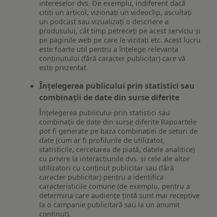
intereselor dvs. De exemplu, indiferent dacă
citiți un articol, vizionați un videoclip, ascultați
un podcast sau vizualizați o descriere a
produsului, cât timp petreceți pe acest serviciu și
pe paginile web pe care le vizitați etc. Acest lucru
este foarte util pentru a înțelege relevanța
conținutului (fără caracter publicitar) care vă
este prezentat.
Înțelegerea publicului prin statistici sau
combinații de date din surse diferite
Înțelegerea publicului prin statistici sau
combinații de date din surse diferite Rapoartele
pot fi generate pe baza combinației de seturi de
date (cum ar fi profilurile de utilizator,
statisticile, cercetarea de piață, datele analitice)
cu privire la interacțiunile dvs. și cele ale altor
utilizatori cu conținut publicitar sau (fără
caracter publicitar) pentru a identifica
caracteristicile comune (de exemplu, pentru a
determina care audiențe țintă sunt mai receptive
la o campanie publicitară sau la un anumit
conținut).