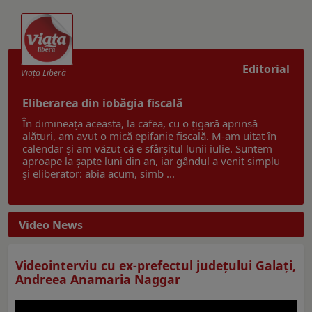
Editorial
Viaţa Liberă
Eliberarea din iobăgia fiscală
În dimineața aceasta, la cafea, cu o țigară aprinsă
alături, am avut o mică epifanie fiscală. M-am uitat în
calendar și am văzut că e sfârșitul lunii iulie. Suntem
aproape la șapte luni din an, iar gândul a venit simplu
și eliberator: abia acum, simb ...
Video News
Videointerviu cu ex-prefectul judeţului Galaţi,
Andreea Anamaria Naggar