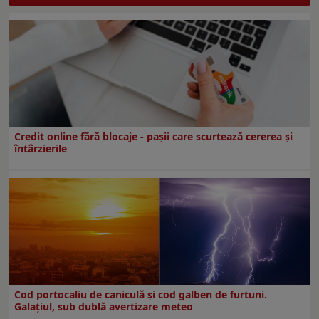
Credit online fără blocaje - pașii care scurtează cererea și
întârzierile
Cod portocaliu de caniculă și cod galben de furtuni.
Galațiul, sub dublă avertizare meteo