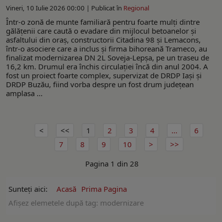
Vineri, 10 Iulie 2026 00:00 |
Publicat în
Regional
Într-o zonă de munte familiară pentru foarte mulți dintre
gălățenii care caută o evadare din mijlocul betoanelor și
asfaltului din oraș, constructorii Citadina 98 și Lemacons,
într-o asociere care a inclus și firma bihoreană Trameco, au
finalizat modernizarea DN 2L Soveja-Lepșa, pe un traseu de
16,2 km. Drumul era închis circulației încă din anul 2004. A
fost un proiect foarte complex, supervizat de DRDP Iași și
DRDP Buzău, fiind vorba despre un fost drum județean
amplasa ...
1
2
3
4
...
6
7
8
9
10
Pagina 1 din 28
Sunteți aici:
Acasă
Prima Pagina
Afişez elemetele după tag: modernizare