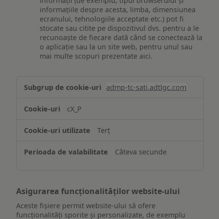
informații (de exemplu, tipul browserului și
informațiile despre acesta, limba, dimensiunea
ecranului, tehnologiile acceptate etc.) pot fi
stocate sau citite pe dispozitivul dvs. pentru a le
recunoaște de fiecare dată când se conectează la
o aplicație sau la un site web, pentru unul sau
mai multe scopuri prezentate aici.
Stocarea
admp-tc-sati.adtlgc.com
și/sau
accesarea
cX_P
informațiilor
de
Terț
pe
un
Câteva secunde
dispozitiv
Asigurarea funcționalităților website-ului
Aceste fișiere permit website-ului să ofere
funcționalități sporite și personalizate, de exemplu