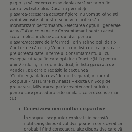
pagini și să vedem cum se deplasează vizitatorii în
cadrul website-ului. Dacă nu permiteți
plasarea/accesarea acestor fișiere, nu vom ști când ați
vizitat website-ul nostru și nu vom putea să-i
monitorizăm performanța. Selectarea opțiunii generale
Activ (DA) in coloana de Consimtamant pentru acest
scop implică inclusiv acordul dvs. pentru
plasare/accesare de informații, prin Tehnologii de tip
Cookie, de către toți Vendor-ii din lista de mai jos, care
prelucreaza date in temeiul Consimtamantului, cu
excepția situației în care optați cu Inactiv (NU) pentru
unii Vendor-i, în mod individual, în lista generală de
Vendori, pe care o regăsiți la secțiunea
“Confidențialitatea dvs.” In mod separat, in cadrul
Scopului « Masurare si Analiza » exista un Scop de
prelucrare, Măsurarea performanței conținutului,
pentru care procedura este similara celei descrise mai
sus.
Conectarea mai multor dispozitive
În sprijinul scopurilor explicate în această
notificare, dispozitivul dvs. poate fi considerat ca
probabil fiind conectat cu alte dispozitive care vă