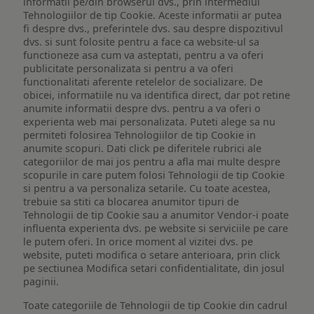
informatii pe/din browserul dvs., prin intermediul
Tehnologiilor de tip Cookie. Aceste informatii ar putea
fi despre dvs., preferintele dvs. sau despre dispozitivul
dvs. si sunt folosite pentru a face ca website-ul sa
functioneze asa cum va asteptati, pentru a va oferi
publicitate personalizata si pentru a va oferi
functionalitati aferente retelelor de socializare. De
obicei, informatiile nu va identifica direct, dar pot retine
anumite informatii despre dvs. pentru a va oferi o
experienta web mai personalizata. Puteti alege sa nu
permiteti folosirea Tehnologiilor de tip Cookie in
anumite scopuri. Dati click pe diferitele rubrici ale
categoriilor de mai jos pentru a afla mai multe despre
scopurile in care putem folosi Tehnologii de tip Cookie
si pentru a va personaliza setarile. Cu toate acestea,
trebuie sa stiti ca blocarea anumitor tipuri de
Tehnologii de tip Cookie sau a anumitor Vendor-i poate
influenta experienta dvs. pe website si serviciile pe care
le putem oferi. In orice moment al vizitei dvs. pe
website, puteti modifica o setare anterioara, prin click
pe sectiunea Modifica setari confidentialitate, din josul
paginii.
Toate categoriile de Tehnologii de tip Cookie din cadrul