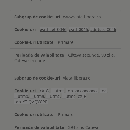
Măsurare
www.viata-libera.ro
și
analiză
evid_set_0046
,
evid_0046
,
adptset_0046
Primare
Câteva secunde, 90 zile,
Câteva secunde
viata-libera.ro
cX_G
,
__utmt
,
_ga_xxxxxxxxxx
,
_ga
,
__utmb
,
__utma
,
__utmz
,
__utmc
,
cX_P
,
_ga_YTJQVQYCPP
Primare
394 zile, Câteva