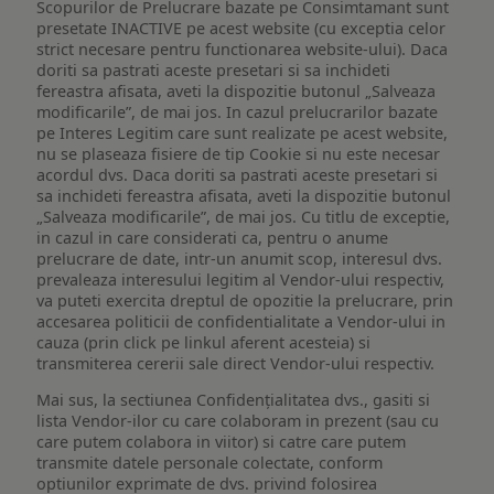
Scopurilor de Prelucrare bazate pe Consimtamant sunt
presetate INACTIVE pe acest website (cu exceptia celor
strict necesare pentru functionarea website-ului). Daca
doriti sa pastrati aceste presetari si sa inchideti
fereastra afisata, aveti la dispozitie butonul „Salveaza
modificarile”, de mai jos. In cazul prelucrarilor bazate
pe Interes Legitim care sunt realizate pe acest website,
nu se plaseaza fisiere de tip Cookie si nu este necesar
acordul dvs. Daca doriti sa pastrati aceste presetari si
sa inchideti fereastra afisata, aveti la dispozitie butonul
„Salveaza modificarile”, de mai jos. Cu titlu de exceptie,
in cazul in care considerati ca, pentru o anume
prelucrare de date, intr-un anumit scop, interesul dvs.
prevaleaza interesului legitim al Vendor-ului respectiv,
va puteti exercita dreptul de opozitie la prelucrare, prin
accesarea politicii de confidentialitate a Vendor-ului in
cauza (prin click pe linkul aferent acesteia) si
transmiterea cererii sale direct Vendor-ului respectiv.
Mai sus, la sectiunea Confidențialitatea dvs., gasiti si
lista Vendor-ilor cu care colaboram in prezent (sau cu
care putem colabora in viitor) si catre care putem
transmite datele personale colectate, conform
optiunilor exprimate de dvs. privind folosirea