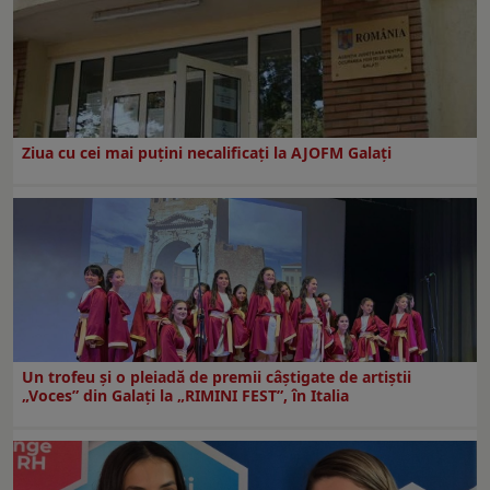
Ziua cu cei mai puțini necalificați la AJOFM Galați
Un trofeu şi o pleiadă de premii câştigate de artiştii
„Voces” din Galaţi la „RIMINI FEST”, în Italia