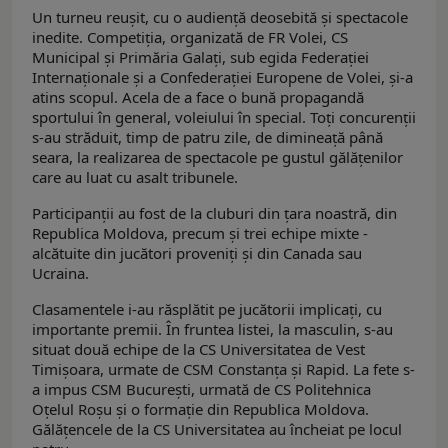
Un turneu reușit, cu o audiență deosebită și spectacole
inedite. Competiția, organizată de FR Volei, CS
Municipal și Primăria Galați, sub egida Federației
Internaționale și a Confederației Europene de Volei, și-a
atins scopul. Acela de a face o bună propagandă
sportului în general, voleiului în special. Toți concurenții
s-au străduit, timp de patru zile, de dimineață până
seara, la realizarea de spectacole pe gustul gălățenilor
care au luat cu asalt tribunele.
Participanții au fost de la cluburi din țara noastră, din
Republica Moldova, precum și trei echipe mixte -
alcătuite din jucători proveniți și din Canada sau
Ucraina.
Clasamentele i-au răsplătit pe jucătorii implicați, cu
importante premii. În fruntea listei, la masculin, s-au
situat două echipe de la CS Universitatea de Vest
Timișoara, urmate de CSM Constanța și Rapid. La fete s-
a impus CSM București, urmată de CS Politehnica
Oțelul Roșu și o formație din Republica Moldova.
Gălățencele de la CS Universitatea au încheiat pe locul