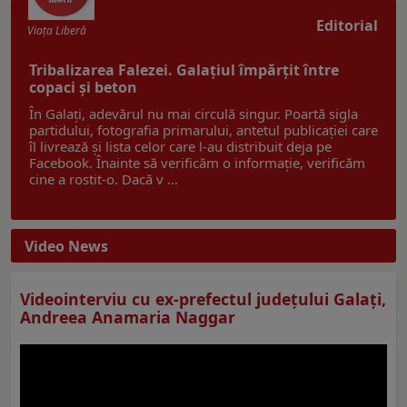
Editorial
Viaţa Liberă
Tribalizarea Falezei. Galațiul împărțit între
copaci și beton
În Galați, adevărul nu mai circulă singur. Poartă sigla
partidului, fotografia primarului, antetul publicației care
îl livrează și lista celor care l-au distribuit deja pe
Facebook. Înainte să verificăm o informație, verificăm
cine a rostit-o. Dacă v ...
Video News
Videointerviu cu ex-prefectul judeţului Galaţi,
Andreea Anamaria Naggar