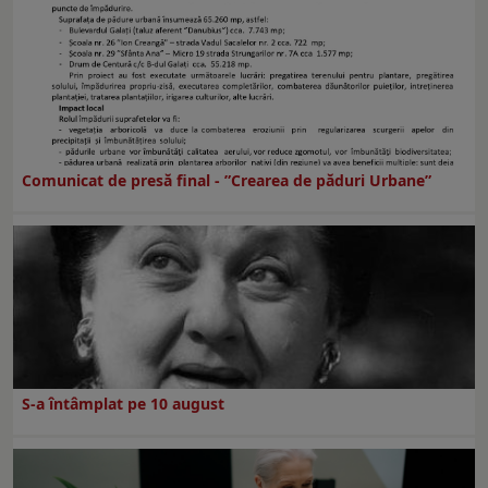
Comunicat de presă final - ”Crearea de păduri Urbane”
S-a întâmplat pe 10 august