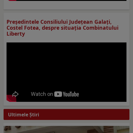
Preşedintele Consiliului Judeţean Galaţi,
Costel Fotea, despre situaţia Combinatului
Liberty
Ultimele Ştiri