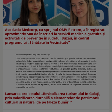
Asociația Medcorp, cu sprijinul OMV Petrom, a înregistrat
aproximativ 500 de înscrieri la servicii medicale gratuite și
activități de prevenție în județul Buzău, în cadrul
programului „Sănătate în Vecinătate”
Lansarea proiectului „Revitalizarea turismului în Galați,
prin valorificarea durabilă a elementelor de patrimoniu
cultural și natural de pe faleza Dunării”