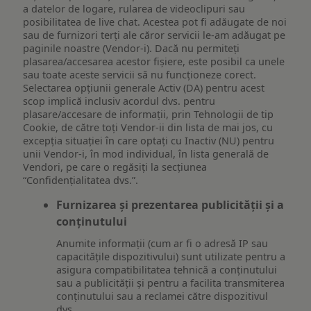
a datelor de logare, rularea de videoclipuri sau
posibilitatea de live chat. Acestea pot fi adăugate de noi
sau de furnizori terți ale căror servicii le-am adăugat pe
paginile noastre (Vendor-i). Dacă nu permiteți
plasarea/accesarea acestor fișiere, este posibil ca unele
sau toate aceste servicii să nu funcționeze corect.
Selectarea opțiunii generale Activ (DA) pentru acest
scop implică inclusiv acordul dvs. pentru
plasare/accesare de informații, prin Tehnologii de tip
Cookie, de către toți Vendor-ii din lista de mai jos, cu
excepția situației în care optați cu Inactiv (NU) pentru
unii Vendor-i, în mod individual, în lista generală de
Vendori, pe care o regăsiți la secțiunea
“Confidențialitatea dvs.”.
Furnizarea și prezentarea publicității și a
conținutului
Anumite informații (cum ar fi o adresă IP sau
capacitățile dispozitivului) sunt utilizate pentru a
asigura compatibilitatea tehnică a conținutului
sau a publicității și pentru a facilita transmiterea
conținutului sau a reclamei către dispozitivul
dvs.