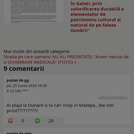
în Galați, prin
valorificarea durabilă a
elementelor de
patrimoniu cultural și
natural de pe faleza
Dunării”
Mai multe din această categorie:
Strada pe care oamenii NU AU PRIORITATE: "Avem nevoie de
o SCHIMBARE RADICALĂ" (FOTO) »
9
comentarii
postat de gg
Joi, 25 Iunie 2026 19:38
5.13.199.***
Link la comentariu
Ai plaja la Dunare si tu cari nisip in Mazepa...Bai esti
prost?????????/
0
20
postat de alex