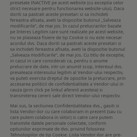
presetate INACTIVE pe acest website (cu exceptia celor
strict necesare pentru functionarea website-ului). Daca
doriti sa pastrati aceste presetari si sa inchideti
fereastra afisata, aveti la dispozitie butonul „Salveaza
modificarile”, de mai jos. In cazul prelucrarilor bazate
pe Interes Legitim care sunt realizate pe acest website,
nu se plaseaza fisiere de tip Cookie si nu este necesar
acordul dvs. Daca doriti sa pastrati aceste presetari si
sa inchideti fereastra afisata, aveti la dispozitie butonul
„Salveaza modificarile”, de mai jos. Cu titlu de exceptie,
in cazul in care considerati ca, pentru o anume
prelucrare de date, intr-un anumit scop, interesul dvs.
prevaleaza interesului legitim al Vendor-ului respectiv,
va puteti exercita dreptul de opozitie la prelucrare, prin
accesarea politicii de confidentialitate a Vendor-ului in
cauza (prin click pe linkul aferent acesteia) si
transmiterea cererii sale direct Vendor-ului respectiv.
Mai sus, la sectiunea Confidențialitatea dvs., gasiti si
lista Vendor-ilor cu care colaboram in prezent (sau cu
care putem colabora in viitor) si catre care putem
transmite datele personale colectate, conform
optiunilor exprimate de dvs. privind folosirea
Tehnologiilor de tip Cookie. Lista Vendor-ilor are pre-