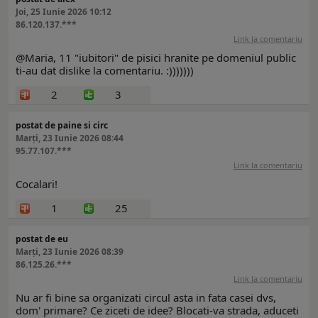
Joi, 25 Iunie 2026 10:12
86.120.137.***
Link la comentariu
@Maria, 11 "iubitori" de pisici hranite pe domeniul public
ti-au dat dislike la comentariu. :)))))))
2
3
postat de paine si circ
Marți, 23 Iunie 2026 08:44
95.77.107.***
Link la comentariu
Cocalari!
1
25
postat de eu
Marți, 23 Iunie 2026 08:39
86.125.26.***
Link la comentariu
Nu ar fi bine sa organizati circul asta in fata casei dvs,
dom' primare? Ce ziceti de idee? Blocati-va strada, aduceti