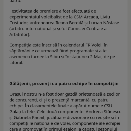
patru.
Festivitatea de premiere a fost efectuată de
experimentatul voleibalist de la CSM Arcada, Liviu
Cristudor, antrenoarea Ileana Berdilă și Lucian Năstase
(arbitru internațional și șeful Comisiei Centrale a
Arbitrilor).
Competiția este înscrisă în calendarul FR Volei, în
săptămânile ce urmează fiind programate și alte
asemenea turnee la Sibiu și în stațiunea 2 Mai, de pe
Litoral.
Gălățenii, prezenți cu patru echipe în competiție
Orașul nostru n-a fost doar gazdă prietenoasă a zecilor
de concurenți, ci și o prezență marcantă, cu patru
echipe. În clasamentele finale a apărut numele CSU
Galați la fete. Cele două componente: Andreea Stănescu
și Gabriela Panait, jucătoare divizionare cu reușite și în
competițiile naționale de volei, componente ale echipei
care a promovat în primul eșalon la capătul sezonului