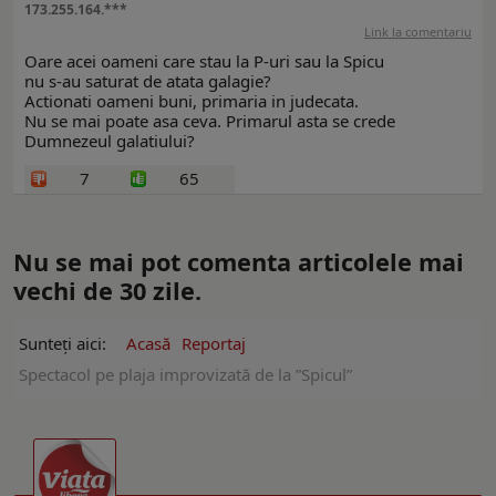
173.255.164.***
Link la comentariu
Oare acei oameni care stau la P-uri sau la Spicu
nu s-au saturat de atata galagie?
Actionati oameni buni, primaria in judecata.
Nu se mai poate asa ceva. Primarul asta se crede
Dumnezeul galatiului?
7
65
Nu se mai pot comenta articolele mai
vechi de 30 zile.
Sunteți aici:
Acasă
Reportaj
Spectacol pe plaja improvizată de la ”Spicul”