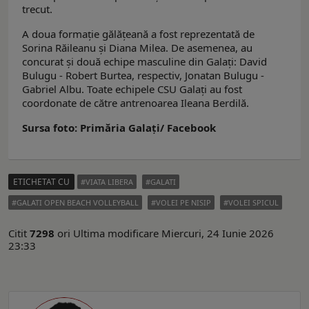
trecut.
A doua formație gălățeană a fost reprezentată de
Sorina Răileanu și Diana Milea. De asemenea, au
concurat și două echipe masculine din Galați: David
Bulugu - Robert Burtea, respectiv, Jonatan Bulugu -
Gabriel Albu. Toate echipele CSU Galați au fost
coordonate de către antrenoarea Ileana Berdilă.
Sursa foto: Primăria Galați/ Facebook
ETICHETAT CU
VIATA LIBERA
GALATI
GALATI OPEN BEACH VOLLEYBALL
VOLEI PE NISIP
VOLEI SPICUL
Citit
7298
ori
Ultima modificare Miercuri, 24 Iunie 2026
23:33