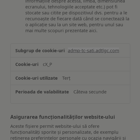
informațiile despre acesta, limba, dimensiunea
ecranului, tehnologiile acceptate etc.) pot fi
stocate sau citite pe dispozitivul dvs. pentru a le
recunoaște de fiecare dată când se conectează la
o aplicație sau la un site web, pentru unul sau
mai multe scopuri prezentate aici.
Stocarea
admp-tc-sati.adtlgc.com
și/sau
accesarea
cX_P
informațiilor
de
Terț
pe
un
Câteva secunde
dispozitiv
Asigurarea funcționalităților website-ului
Aceste fișiere permit website-ului să ofere
funcționalități sporite și personalizate, de exemplu
reţinerea preferinţelor personale cu ocazia navigării și