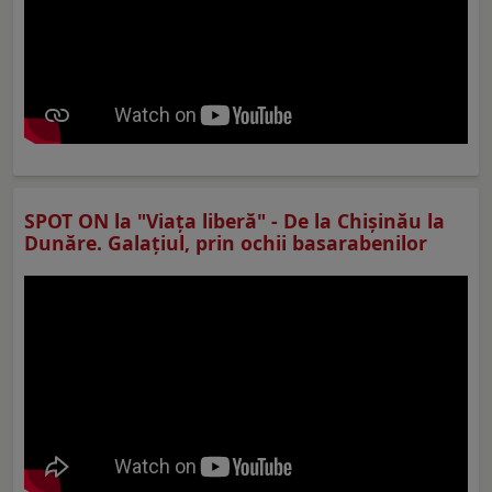
SPOT ON la "Viaţa liberă" - De la Chișinău la
Dunăre. Galațiul, prin ochii basarabenilor