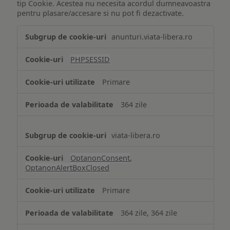
tip Cookie. Acestea nu necesita acordul dumneavoastra
pentru plasare/accesare si nu pot fi dezactivate.
Tehnologii
anunturi.viata-libera.ro
de
tip
PHPSESSID
Cookie
strict
Primare
necesare
364 zile
viata-libera.ro
OptanonConsent
,
OptanonAlertBoxClosed
Primare
364 zile, 364 zile