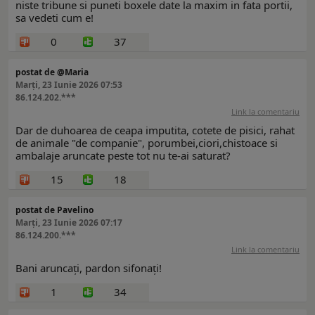
niste tribune si puneti boxele date la maxim in fata portii,
sa vedeti cum e!
0
37
postat de @Maria
Marți, 23 Iunie 2026 07:53
86.124.202.***
Link la comentariu
Dar de duhoarea de ceapa imputita, cotete de pisici, rahat
de animale "de companie", porumbei,ciori,chistoace si
ambalaje aruncate peste tot nu te-ai saturat?
15
18
postat de Pavelino
Marți, 23 Iunie 2026 07:17
86.124.200.***
Link la comentariu
Bani aruncați, pardon sifonați!
1
34