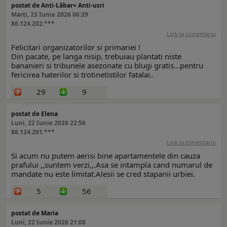
postat de Anti-Lăbar+ Anti-usri
Marți, 23 Iunie 2026 06:29
86.124.202.***
Link la comentariu
Felicitari organizatorilor si primariei !
Din pacate, pe langa nisip, trebuiau plantati niste
bananieri si tribunele asezonate cu blugi gratis...pentru
fericirea haterilor si trotinetistilor fatalai..
29
9
postat de Elena
Luni, 22 Iunie 2026 22:56
86.124.201.***
Link la comentariu
Si acum nu putem aerisi bine apartamentele din cauza
prafului ,,suntem verzi,,.Asa se intampla cand numarul de
mandate nu este limitat.Alesii se cred stapanii urbiei.
5
56
postat de Maria
Luni, 22 Iunie 2026 21:08