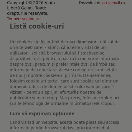
Copyright © 2026 Viaţa
Dezvoltat de
activemall.ro
Liberă Galaţi. Toate
drepturile rezervate.
Termeni si conditii
Listă cookie-uri
Un cookie este fişier text de mici dimensiuni utilizat de
un site web care, - atunci când este vizitat de un
utilizator - solicită browserului să-l stocheze pe
dispozitivul dvs. pentru a păstra în memorie informații
despre dvs., precum și preferințele dvs. de limbă sau
informații de conectare. Aceste cookie-uri sunt setate
de noi și numite cookie-uri primare. De asemenea,
folosim cookie-uri terțe - care sunt cookie-uri dintr-un
domeniu diferit de domeniul site-ului web pe care îl
vizitați - pentru a sprijini eforturile noastre de
publicitate și marketing. Mai precis, folosim cookie-uri
și alte tehnologii de urmărire în următoarele scopuri:
Cum vă exprimați opțiunile
Cand vizitati un website, acesta poate plasa sau accesa
informatii pe/din browserul dvs., prin intermediul