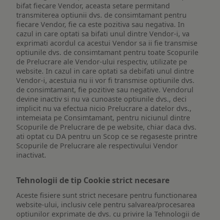
bifat fiecare Vendor, aceasta setare permitand
transmiterea optiunii dvs. de consimtamant pentru
fiecare Vendor, fie ca este pozitiva sau negativa. In
cazul in care optati sa bifati unul dintre Vendor-i, va
exprimati acordul ca acestui Vendor sa ii fie transmise
optiunile dvs. de consimtamant pentru toate Scopurile
de Prelucrare ale Vendor-ului respectiv, utilizate pe
website. In cazul in care optati sa debifati unul dintre
Vendor-i, acestuia nu ii vor fi transmise optiunile dvs.
de consimtamant, fie pozitive sau negative. Vendorul
devine inactiv si nu va cunoaste optiunile dvs., deci
implicit nu va efectua nicio Prelucrare a datelor dvs.,
intemeiata pe Consimtamant, pentru niciunul dintre
Scopurile de Prelucrare de pe website, chiar daca dvs.
ati optat cu DA pentru un Scop ce se regaseste printre
Scopurile de Prelucrare ale respectivului Vendor
inactivat.
Tehnologii de tip Cookie strict necesare
Aceste fisiere sunt strict necesare pentru functionarea
website-ului, inclusiv cele pentru salvarea/procesarea
optiunilor exprimate de dvs. cu privire la Tehnologii de