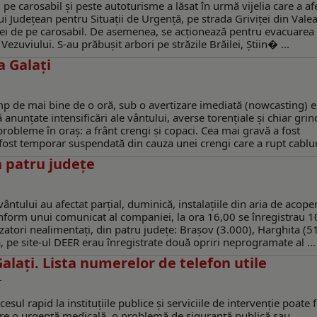
i pe carosabil şi peste autoturisme a lăsat în urmă vijelia care a af
ui Judeţean pentru Situaţii de Urgenţă, pe strada Griviței din Vale
pei de pe carosabil. De asemenea, se acţionează pentru evacuarea
ezuviului. S-au prăbuşit arbori pe străzile Brăilei, Ştiin� ...
a Galaţi
imp de mai bine de o oră, sub o avertizare imediată (nowcasting) 
nunţate intensificări ale vântului, averse torenţiale şi chiar grin
probleme în oraş: a frânt crengi şi copaci. Cea mai gravă a fost
 fost temporar suspendată din cauza unei crengi care a rupt cabluri
n patru județe
vântului au afectat parțial, duminică, instalațiile din aria de acoper
onform unui comunicat al companiei, la ora 16,00 se înregistrau 
izatori nealimentați, din patru județe: Brașov (3.000), Harghita (5
 pe site-ul DEER erau înregistrate două opriri neprogramate al ...
alați. Lista numerelor de telefon utile
T
sul rapid la instituțiile publice și serviciile de intervenție poate 
espre o urgență medicală, o problemă de siguranță publică sau