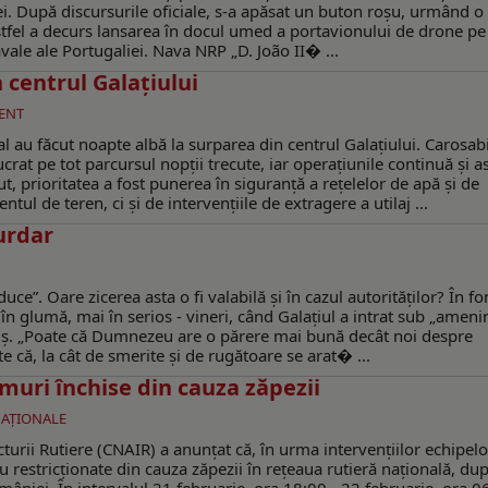
. După discursurile oficiale, s-a apăsat un buton roșu, urmând o
 Astfel a decurs lansarea în docul umed a portavionului de drone pe
avale ale Portugaliei. Nava NRP „D. João II� ...
n centrul Galațiului
ENT
l au făcut noapte albă la surparea din centrul Galațiului. Carosabi
rat pe tot parcursul nopții trecute, iar operațiunile continuă și as
ut, prioritatea a fost punerea în siguranță a rețelelor de apă și de
tul de teren, ci și de intervențiile de extragere a utilaj ...
urdar
. Oare zicerea asta o fi valabilă şi în cazul autorităţilor? În fon
în glumă, mai în serios - vineri, când Galaţiul a intrat sub „ameni
ţuş. „Poate că Dumnezeu are o părere mai bună decât noi despre
 că, la cât de smerite şi de rugătoare se arat� ...
uri închise din cauza zăpezii
NAŢIONALE
urii Rutiere (CNAIR) a anunțat că, în urma intervențiilor echipelo
 restricționate din cauza zăpezii în rețeaua rutieră națională, du