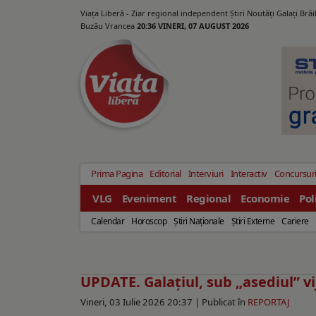
Viața Liberă - Ziar regional independent Știri Noutăți Galaţi Bră
Buzău Vrancea
20:36 VINERI, 07 AUGUST 2026
Prima Pagina
Editorial
Interviuri
Interactiv
Concursur
VLG
Eveniment
Regional
Economie
Pol
Calendar
Horoscop
Ştiri Naţionale
Ştiri Externe
Cariere
UPDATE. Galațiul, sub „asediul” vij
Vineri, 03 Iulie 2026 20:37 |
Publicat în
REPORTAJ