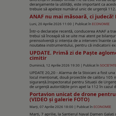
deranjamente la utilități, este important ca acest
trebuie să apeleze numărul unic de urgență 112. În
ANAF nu mai măsoară, ci judecă! D
Luni, 20 Aprilie 2026 11:00 |
Publicat în
ECONOMIE
Într-o declarație recentă, conducerea ANAF a trans
trebui să înceapă să se uite mai atent pe bilanțur
preinsolvență și intenția de a interveni înainte
noutatea instrumentului, pentru că indicatorii exi
UPDATE. Primă zi de Paşte aglomer
cimitir
Duminică, 12 Aprilie 2026 19:30 |
Publicat în
SOCIETAT
UPDATE 20,20 - Alarma de la Stoicani a fost una înd
locul menţionat, două proiectile de calibru 105 m
siguranță.Inspectoratul pentru Situații de Urgenț
de urgență autoritățile prin apel la 112 în cazul 
Portavion unicat de drone pentru
(VIDEO și galerie FOTO)
Marți, 07 Aprilie 2026 18:00 |
Publicat în
ECONOMIE
Marți, 7 aprilie, la Șantierul Naval Damen Galați nu 