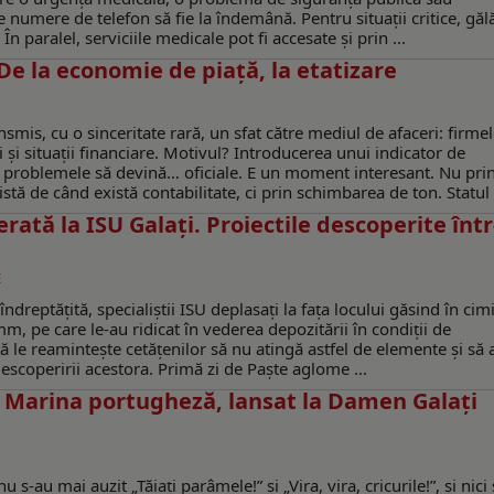
e numere de telefon să fie la îndemână. Pentru situații critice, găl
 paralel, serviciile medicale pot fi accesate și prin ...
e la economie de piaţă, la etatizare
mis, cu o sinceritate rară, un sfat către mediul de afaceri: firmel
i și situații financiare. Motivul? Introducerea unui indicator de
 ca problemele să devină… oficiale. E un moment interesant. Nu pri
stă de când există contabilitate, ci prin schimbarea de ton. Statul 
ată la ISU Galaţi. Proiectile descoperite înt
E
reptăţită, specialiştii ISU deplasaţi la faţa locului găsind în cimit
m, pe care le-au ridicat în vederea depozitării în condiții de
ă le reamintește cetățenilor să nu atingă astfel de elemente și să
descoperirii acestora. Primă zi de Paşte aglome ...
 Marina portugheză, lansat la Damen Galați
s-au mai auzit „Tăiați parâmele!” și „Vira, vira, cricurile!”, și nici 