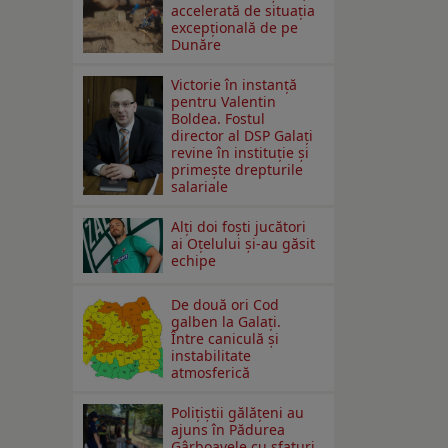
accelerată de situația
excepțională de pe
Dunăre
Victorie în instanță
pentru Valentin
Boldea. Fostul
director al DSP Galați
revine în instituție și
primește drepturile
salariale
Alți doi foști jucători
ai Oțelului și-au găsit
echipe
De două ori Cod
galben la Galaţi.
Între caniculă şi
instabilitate
atmosferică
Polițiștii gălățeni au
ajuns în Pădurea
Gârboavele cu sfaturi