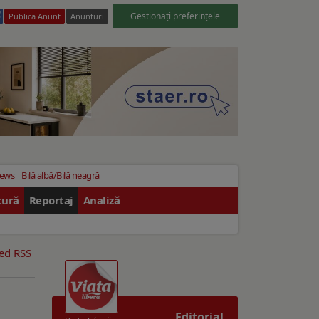
Gestionați preferințele
Publica Anunt
Anunturi
News
Bilă albă/Bilă neagră
tură
Reportaj
Analiză
eed RSS
Editorial