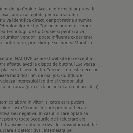
lor de tip Cookie. Aceste informatii ar putea fi
e asa cum va asteptati, pentru a va oferi
 nu va identifica direct, dar pot retine anumite
Tehnologiilor de tip Cookie in anumite scopuri.
losi Tehnologii de tip Cookie si pentru a va
 a anumitor Vendor-i poate influenta experienta
are anterioara, prin click pe sectiunea Modifica
setate INACTIVE pe acest website (cu exceptia
tra afisata, aveti la dispozitie butonul „Salveaza
e plaseaza fisiere de tip Cookie si nu este necesar
veaza modificarile”, de mai jos. Cu titlu de
valeaza interesului legitim al Vendor-ului
lui in cauza (prin click pe linkul aferent acesteia)
utem colabora in viitor) si catre care putem
okie. Lista Vendor-ilor are pre-bifat fiecare
iva sau negativa. In cazul in care optati sa
nt pentru toate Scopurile de Prelucrare ale
or fi transmise optiunile dvs. de consimtamant, fie
lucrare a datelor dvs., intemeiata pe