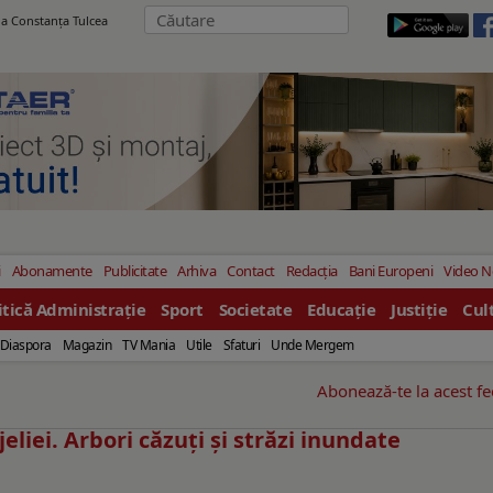
ila Constanţa Tulcea
i
Abonamente
Publicitate
Arhiva
Contact
Redacția
Bani Europeni
Video 
itică Administrație
Sport
Societate
Educație
Justiție
Cul
Diaspora
Magazin
TV Mania
Utile
Sfaturi
Unde Mergem
Abonează-te la acest f
eliei. Arbori căzuţi şi străzi inundate