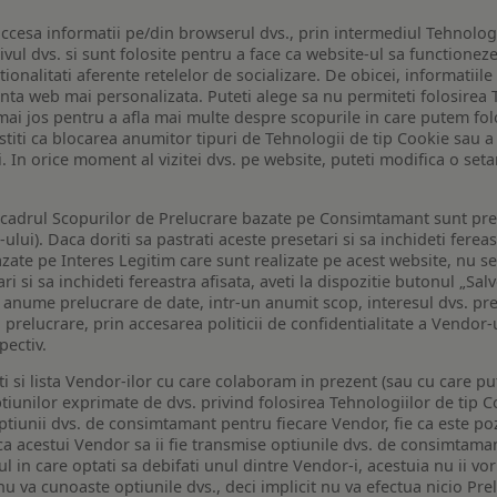
ccesa informatii pe/din browserul dvs., prin intermediul Tehnologii
ivul dvs. si sunt folosite pentru a face ca website-ul sa functionez
tionalitati aferente retelelor de socializare. De obicei, informatiile
enta web mai personalizata. Puteti alege sa nu permiteti folosirea 
de mai jos pentru a afla mai multe despre scopurile in care putem fo
a stiti ca blocarea anumitor tipuri de Tehnologii de tip Cookie sau
i. In orice moment al vizitei dvs. pe website, puteti modifica o set
n cadrul Scopurilor de Prelucrare bazate pe Consimtamant sunt pre
lui). Daca doriti sa pastrati aceste presetari si sa inchideti fereas
bazate pe Interes Legitim care sunt realizate pe acest website, nu s
i si sa inchideti fereastra afisata, aveti la dispozitie butonul „Sal
o anume prelucrare de date, intr-un anumit scop, interesul dvs. pre
a prelucrare, prin accesarea politicii de confidentialitate a Vendor-u
pectiv.
iti si lista Vendor-ilor cu care colaboram in prezent (sau cu care p
iunilor exprimate de dvs. privind folosirea Tehnologiilor de tip Co
iunii dvs. de consimtamant pentru fiecare Vendor, fie ca este pozit
 ca acestui Vendor sa ii fie transmise optiunile dvs. de consimtama
ul in care optati sa debifati unul dintre Vendor-i, acestuia nu ii v
nu va cunoaste optiunile dvs., deci implicit nu va efectua nicio Pre