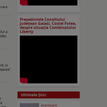
 care
Preşedintele Consiliului
Judeţean Galaţi, Costel Fotea,
despre situaţia Combinatului
Liberty
lul a
tăzi.
d, şi
nţarea”
Ultimele Ştiri
r
pă
Avertizare