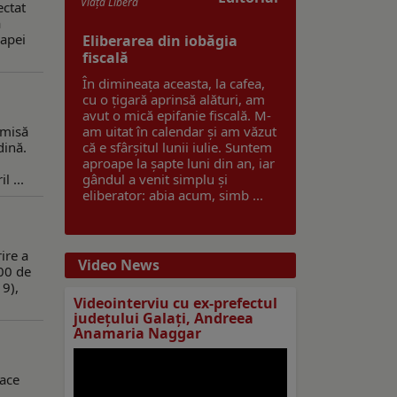
Viaţa Liberă
ectat
a
 apei
Eliberarea din iobăgia
fiscală
În dimineața aceasta, la cafea,
cu o țigară aprinsă alături, am
avut o mică epifanie fiscală. M-
emisă
am uitat în calendar și am văzut
dină.
că e sfârșitul lunii iulie. Suntem
aproape la șapte luni din an, iar
l ...
gândul a venit simplu și
eliberator: abia acum, simb ...
ire a
Video News
100 de
19),
Videointerviu cu ex-prefectul
judeţului Galaţi, Andreea
Anamaria Naggar
face