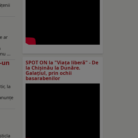
ățenii
e ar
n
nu ...
r-un
SPOT ON la "Viaţa liberă" - De
la Chișinău la Dunăre.
Galațiul, prin ochii
basarabenilor
ir, la
 anunțe
sticla