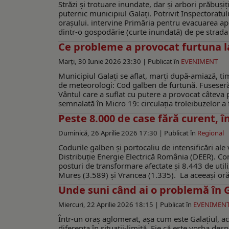
Străzi şi trotuare inundate, dar şi arbori prăbuşiţ
puternic municipiul Galaţi. Potrivit Inspectoratul
orașului. intervine Primăria pentru evacuarea a
dintr-o gospodărie (curte inundată) de pe strada V
Ce probleme a provocat furtuna l
Marți, 30 Iunie 2026 23:30 |
Publicat în
EVENIMENT
Municipiul Galaţi se aflat, marţi după-amiază, t
de meteorologi: Cod galben de furtună. Fuseseră a
Vântul care a suflat cu putere a provocat câteva 
semnalată în Micro 19: circulația troleibuzelor a
Peste 8.000 de case fără curent, î
Duminică, 26 Aprilie 2026 17:30 |
Publicat în
Regional
Codurile galben și portocaliu de intensificări ale 
Distribuție Energie Electrică România (DEER). C
posturi de transformare afectate și 8.443 de util
Mureș (3.589) și Vrancea (1.335). La aceeași oră,
Unde suni când ai o problemă în G
Miercuri, 22 Aprilie 2026 18:15 |
Publicat în
EVENIMEN
Într-un oraș aglomerat, așa cum este Galațiul, acce
diferența în situații-limită. Fie că este vorba d