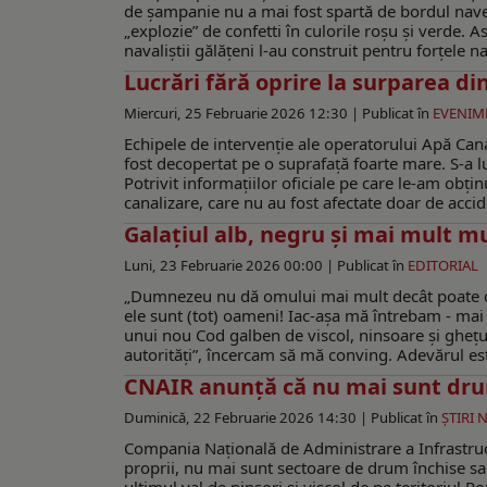
de șampanie nu a mai fost spartă de bordul navei
„explozie” de confetti în culorile roșu și verde.
navaliștii gălățeni l-au construit pentru forțele n
Lucrări fără oprire la surparea di
Miercuri, 25 Februarie 2026 12:30 |
Publicat în
EVENIM
Echipele de intervenție ale operatorului Apă Cana
fost decopertat pe o suprafață foarte mare. S-a luc
Potrivit informațiilor oficiale pe care le-am obțin
canalizare, care nu au fost afectate doar de acciden
Galaţiul alb, negru şi mai mult m
Luni, 23 Februarie 2026 00:00 |
Publicat în
EDITORIAL
„Dumnezeu nu dă omului mai mult decât poate duce”
ele sunt (tot) oameni! Iac-aşa mă întrebam - mai 
unui nou Cod galben de viscol, ninsoare şi ghe
autorităţi”, încercam să mă conving. Adevărul este
CNAIR anunță că nu mai sunt drum
Duminică, 22 Februarie 2026 14:30 |
Publicat în
ŞTIRI 
Compania Națională de Administrare a Infrastruct
proprii, nu mai sunt sectoare de drum închise sau