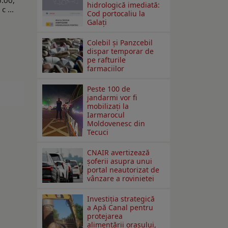
6:00,
hidrologică imediată:
c ...
Cod portocaliu la
Galaţi
Colebil și Panzcebil
dispar temporar de
pe rafturile
farmaciilor
Peste 100 de
jandarmi vor fi
mobilizați la
Iarmarocul
Moldovenesc din
Tecuci
CNAIR avertizează
șoferii asupra unui
portal neautorizat de
vânzare a rovinietei
Investiția strategică
a Apă Canal pentru
protejarea
alimentării orașului,