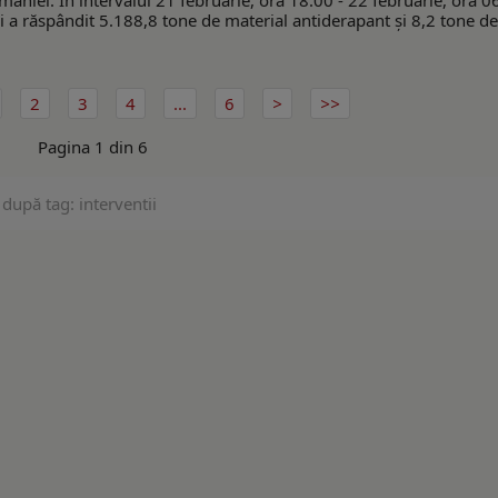
omâniei. În intervalul 21 februarie, ora 18:00 - 22 februarie, ora 0
i a răspândit 5.188,8 tone de material antiderapant şi 8,2 tone de 
2
3
4
...
6
Pagina 1 din 6
 după tag: interventii