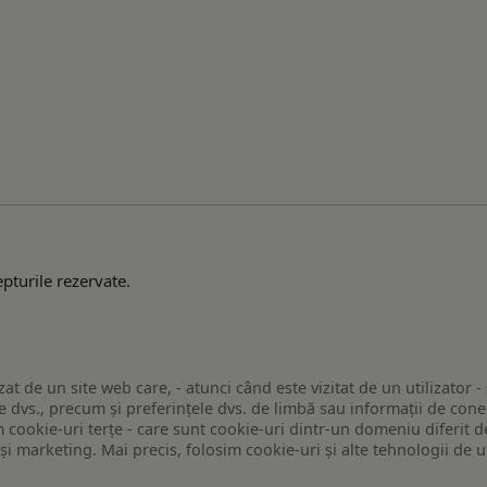
pturile rezervate.
zat de un site web care, - atunci când este vizitat de un utilizator -
 dvs., precum și preferințele dvs. de limbă sau informații de conec
ookie-uri terțe - care sunt cookie-uri dintr-un domeniu diferit de 
e și marketing. Mai precis, folosim cookie-uri și alte tehnologii de