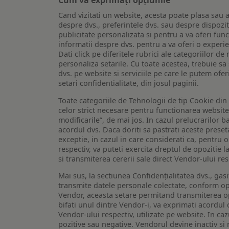
Cand vizitati un website, acesta poate plasa sau a
despre dvs., preferintele dvs. sau despre dispozit
publicitate personalizata si pentru a va oferi func
informatii despre dvs. pentru a va oferi o experi
Dati click pe diferitele rubrici ale categoriilor 
personaliza setarile. Cu toate acestea, trebuie s
dvs. pe website si serviciile pe care le putem ofer
setari confidentialitate, din josul paginii.
Toate categoriile de Tehnologii de tip Cookie di
celor strict necesare pentru functionarea website-u
modificarile”, de mai jos. In cazul prelucrarilor 
acordul dvs. Daca doriti sa pastrati aceste presetar
exceptie, in cazul in care considerati ca, pentru 
respectiv, va puteti exercita dreptul de opozitie l
si transmiterea cererii sale direct Vendor-ului res
Mai sus, la sectiunea Confidențialitatea dvs., gas
transmite datele personale colectate, conform opt
Vendor, aceasta setare permitand transmiterea opt
bifati unul dintre Vendor-i, va exprimati acordul
Vendor-ului respectiv, utilizate pe website. In caz
pozitive sau negative. Vendorul devine inactiv si 