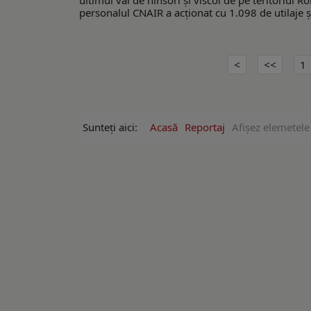
ultimul val de ninsori și viscol de pe teritoriul R
personalul CNAIR a acţionat cu 1.098 de utilaje ș
1
Sunteți aici:
Acasă
Reportaj
Afişez elemetele