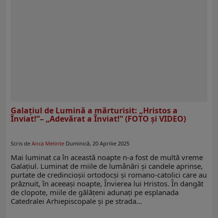
Galaţiul de Lumină a mărturisit: „Hristos a
Înviat!”– „Adevărat a Înviat!” (FOTO şi VIDEO)
Scris de
Anca Melinte
Duminică, 20 Aprilie 2025
Mai luminat ca în această noapte n-a fost de multă vreme
Galaţiul. Luminat de miile de lumânări şi candele aprinse,
purtate de credincioşii ortodocşi şi romano-catolici care au
prăznuit, în aceeaşi noapte, Învierea lui Hristos. În dangăt
de clopote, miile de gălăţeni adunaţi pe esplanada
Catedralei Arhiepiscopale şi pe strada…