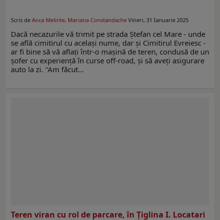
Scris de
Anca Melinte, Mariana Constandache
Vineri, 31 Ianuarie 2025
Dacă necazurile vă trimit pe strada Ștefan cel Mare - unde
se află cimitirul cu acelaşi nume, dar și Cimitirul Evreiesc -
ar fi bine să vă aflați într-o mașină de teren, condusă de un
șofer cu experiență în curse off-road, și să aveţi asigurare
auto la zi. "Am făcut…
Teren viran cu rol de parcare, în Țiglina I. Locatari