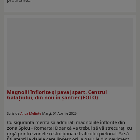
Magnolii înflorite și pavaj spart. Centrul
Galațiului, din nou în șantier (FOTO)
Scris de
Anca Melinte
Marți, 01 Aprilie 2025
Cu siguranță merită să admirați magnoliile înflorite din
zona Spicu - Romarta! Doar că va trebui să vă strecurați cu
grijă printre zonele restricționate traficului pietonal. Și să
fiți atenți la dalele care lipsesc ori la găurile din paviment