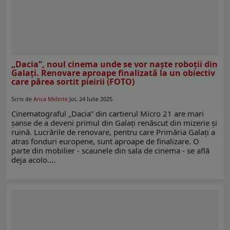
„Dacia”, noul cinema unde se vor naște roboții din
Galați. Renovare aproape finalizată la un obiectiv
care părea sortit pieirii (FOTO)
Scris de
Anca Melinte
Joi, 24 Iulie 2025
Cinematograful „Dacia” din cartierul Micro 21 are mari
șanse de a deveni primul din Galați renăscut din mizerie și
ruină. Lucrările de renovare, pentru care Primăria Galați a
atras fonduri europene, sunt aproape de finalizare. O
parte din mobilier - scaunele din sala de cinema - se află
deja acolo.…