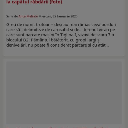
la capătul răbdării (foto)
Scris de
Anca Melinte
Miercuri, 22 Ianuarie 2025
Greu de numit trotuar – deși au mai rămas ceva borduri
care să-l delimiteze de carosabil și de... terenul viran pe
care sunt parcate mașini în Țiglina I, vizavi de scara 7 a
blocului B2. Pământul bătătorit, cu gropi largi și
denivelări, nu poate fi considerat parcare și cu atât…