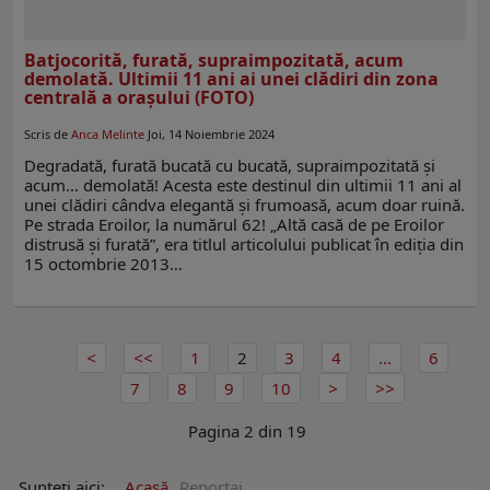
Batjocorită, furată, supraimpozitată, acum
demolată. Ultimii 11 ani ai unei clădiri din zona
centrală a oraşului (FOTO)
Scris de
Anca Melinte
Joi, 14 Noiembrie 2024
Degradată, furată bucată cu bucată, supraimpozitată şi
acum… demolată! Acesta este destinul din ultimii 11 ani al
unei clădiri cândva elegantă şi frumoasă, acum doar ruină.
Pe strada Eroilor, la numărul 62! „Altă casă de pe Eroilor
distrusă şi furată”, era titlul articolului publicat în ediţia din
15 octombrie 2013…
1
2
3
4
...
6
7
8
9
10
Pagina 2 din 19
Sunteți aici:
Acasă
Reportaj