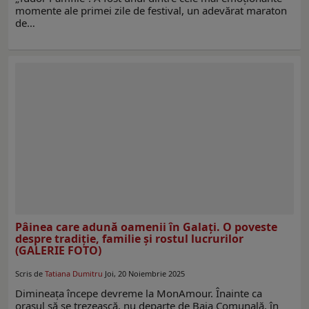
momente ale primei zile de festival, un adevărat maraton
de…
Pâinea care adună oamenii în Galați. O poveste
despre tradiție, familie și rostul lucrurilor
(GALERIE FOTO)
Scris de
Tatiana Dumitru
Joi, 20 Noiembrie 2025
Dimineața începe devreme la MonAmour. Înainte ca
orașul să se trezească, nu departe de Baia Comunală, în