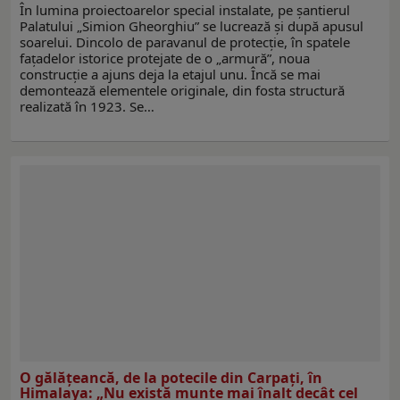
În lumina proiectoarelor special instalate, pe şantierul
Palatului „Simion Gheorghiu” se lucrează şi după apusul
soarelui. Dincolo de paravanul de protecţie, în spatele
faţadelor istorice protejate de o „armură”, noua
construcţie a ajuns deja la etajul unu. Încă se mai
demontează elementele originale, din fosta structură
realizată în 1923. Se…
O gălăţeancă, de la potecile din Carpați, în
Himalaya: „Nu există munte mai înalt decât cel