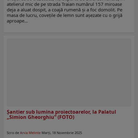
atelierul mic de pe strada Traian numărul 157 miroase
deja a aluat dospit, a coajă rumenă și a foc domolit. Pe
masa de lucru, covețile de lemn sunt așezate cu o grijă
aproape…
Şantier sub lumina proiectoarelor, la Palatul
„Simion Gheorghiu” (FOTO)
Scris de
Anca Melinte
Marți, 18 Noiembrie 2025