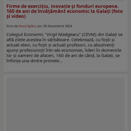
Firme de exerciţiu, inovaţie şi fonduri europene.
160 de ani de învăţământ economic la Galaţi (foto
și video)
Scris de
Anca Spânu
Joi, 05 Decembrie 2024
Colegiul Economic "Virgil Madgearu" (CEVM) din Galaţi se
află zilele acestea în sărbătoare. Celebrează, cu foşti şi
actuali elevi, cu foşti şi actuali profesori, cu absolvenţi
ajunşi profesionişti într-ale economiei, lideri în domeniile
lor şi oameni de afaceri, 160 de ani de când, la Galaţi, se
înfiinţa una dintre primele…