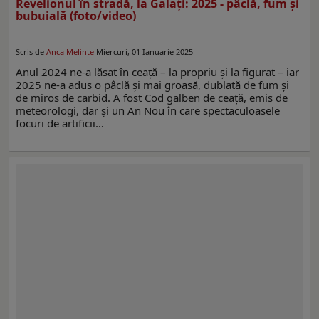
Revelionul în stradă, la Galaţi: 2025 - pâclă, fum şi
bubuială (foto/video)
Scris de
Anca Melinte
Miercuri, 01 Ianuarie 2025
Anul 2024 ne-a lăsat în ceaţă – la propriu şi la figurat – iar
2025 ne-a adus o pâclă şi mai groasă, dublată de fum şi
de miros de carbid. A fost Cod galben de ceaţă, emis de
meteorologi, dar şi un An Nou în care spectaculoasele
focuri de artificii…