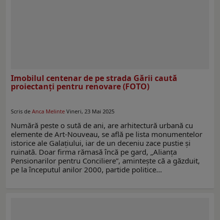
Imobilul centenar de pe strada Gării caută
proiectanţi pentru renovare (FOTO)
Scris de
Anca Melinte
Vineri, 23 Mai 2025
Numără peste o sută de ani, are arhitectură urbană cu
elemente de Art-Nouveau, se află pe lista monumentelor
istorice ale Galaţiului, iar de un deceniu zace pustie şi
ruinată. Doar firma rămasă încă pe gard, „Alianţa
Pensionarilor pentru Conciliere”, aminteşte că a găzduit,
pe la începutul anilor 2000, partide politice…