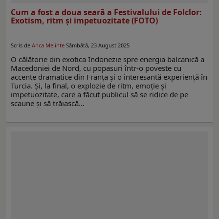
Cum a fost a doua seară a Festivalului de Folclor:
Exotism, ritm şi impetuozitate (FOTO)
Scris de
Anca Melinte
Sâmbătă, 23 August 2025
O călătorie din exotica Indonezie spre energia balcanică a
Macedoniei de Nord, cu popasuri într-o poveste cu
accente dramatice din Franţa şi o interesantă experienţă în
Turcia. Şi, la final, o explozie de ritm, emoţie şi
impetuozitate, care a făcut publicul să se ridice de pe
scaune şi să trăiască…