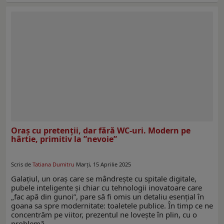
Oraș cu pretenții, dar fără WC-uri. Modern pe
hârtie, primitiv la ”nevoie”
Scris de
Tatiana Dumitru
Marți, 15 Aprilie 2025
Galațiul, un oraș care se mândrește cu spitale digitale,
pubele inteligente și chiar cu tehnologii inovatoare care
„fac apă din gunoi”, pare să fi omis un detaliu esențial în
goana sa spre modernitate: toaletele publice. În timp ce ne
concentrăm pe viitor, prezentul ne lovește în plin, cu o
problemă…