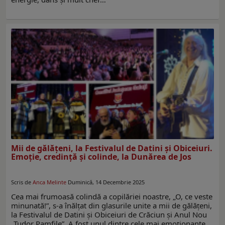
Mii de gălăţeni, la Festivalul de Datini şi Obiceiuri.
Emoţie, credinţă şi colinde, la Dunărea de Jos
Scris de
Anca Melinte
Duminică, 14 Decembrie 2025
Cea mai frumoasă colindă a copilăriei noastre, „O, ce veste
minunată!”, s-a înălţat din glasurile unite a mii de gălăţeni,
la Festivalul de Datini și Obiceiuri de Crăciun și Anul Nou
„Tudor Pamfile”. A fost unul dintre cele mai emoţionante