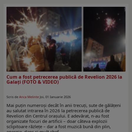
Cum a fost petrecerea publică de Revelion 2026 la
Galaţi (FOTO & VIDEO)
Scris de
Anca Melinte
Joi, 01 Ianuarie 2026
Mai puţin numeroşi decât în anii trecuţi, sute de gălăţeni
au salutat intrarea în 2026 la petrecerea publică de
Revelion din Centrul oraşului. E adevărat, n-au fost
organizate focuri de artificii – doar câteva explozii
sclipitoare răzleţe – dar a fost muzică bună din plin,
energie, dans şi mult chef…