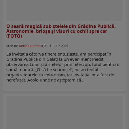
O seară magică sub stelele din Grădina Publică.
Astronomie, brioșe și visuri cu ochii spre cer
(FOTO)
Scris de
Tatiana Dumitru
Joi, 31 Iulie 2025
La invitația câtorva tinere entuziaste, am participat în
Grădina Publică din Galați la un eveniment inedit:
observarea Lunii și a stelelor prin telescop, totul pentru o
sumă modică. „O să fie și brioșe!”, ne-au tentat
organizatoarele cu entuziasm, iar invitația lor a fost de
nerefuzat. Acolo unde ne așteptam să…