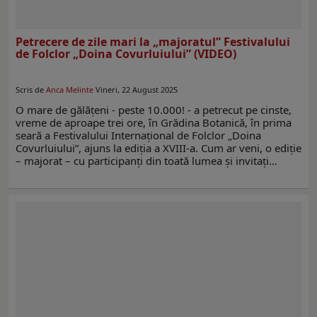
Petrecere de zile mari la „majoratul” Festivalului
de Folclor „Doina Covurluiului” (VIDEO)
Scris de
Anca Melinte
Vineri, 22 August 2025
O mare de gălăţeni - peste 10.000! - a petrecut pe cinste,
vreme de aproape trei ore, în Grădina Botanică, în prima
seară a Festivalului Internaţional de Folclor „Doina
Covurluiului”, ajuns la ediţia a XVIII-a. Cum ar veni, o ediţie
– majorat – cu participanţi din toată lumea şi invitaţi…