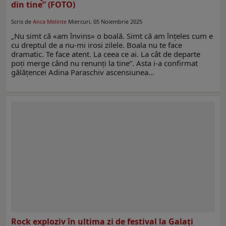
din tine” (FOTO)
Scris de
Anca Melinte
Miercuri, 05 Noiembrie 2025
„Nu simt că «am învins» o boală. Simt că am înțeles cum e
cu dreptul de a nu-mi irosi zilele. Boala nu te face
dramatic. Te face atent. La ceea ce ai. La cât de departe
poți merge când nu renunți la tine”. Asta i-a confirmat
gălăţencei Adina Paraschiv ascensiunea…
Rock exploziv în ultima zi de festival la Galaţi