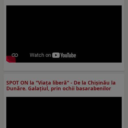
SPOT ON la "Viaţa liberă" - De la Chișinău la
Dunăre. Galațiul, prin ochii basarabenilor