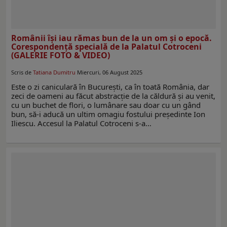
Românii își iau rămas bun de la un om şi o epocă.
Corespondenţă specială de la Palatul Cotroceni
(GALERIE FOTO & VIDEO)
Scris de
Tatiana Dumitru
Miercuri, 06 August 2025
Este o zi caniculară în București, ca în toată România, dar
zeci de oameni au făcut abstracție de la căldură și au venit,
cu un buchet de flori, o lumânare sau doar cu un gând
bun, să-i aducă un ultim omagiu fostului președinte Ion
Iliescu. Accesul la Palatul Cotroceni s-a…