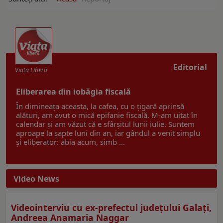
Editorial
Viaţa Liberă
Eliberarea din iobăgia fiscală
În dimineața aceasta, la cafea, cu o țigară aprinsă
alături, am avut o mică epifanie fiscală. M-am uitat în
calendar și am văzut că e sfârșitul lunii iulie. Suntem
aproape la șapte luni din an, iar gândul a venit simplu
și eliberator: abia acum, simb ...
Video News
Videointerviu cu ex-prefectul judeţului Galaţi,
Andreea Anamaria Naggar