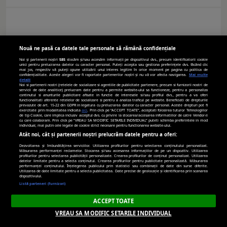
Nouă ne pasă ca datele tale personale să rămână confidențiale
Noi și partenerii noștri
585
stocăm și/sau accesăm informații pe dispozitivul dvs., precum identificatorii cookie
unici pentru prelucrarea datelor cu caracter personal. Puteți accepta sau gestiona preferințele dvs. făcând clic
mai jos, respectiv vă puteți opune utilizării unui interes legitim în orice moment pe pagina cu politica de
confidențialitate. Aceste alegeri vor fi raportate partenerilor noștri și nu vă vor afecta navigarea.
Mai multe
detalii
Noi si partenerii nostri (retelele de socializare si agentiile de publicitate partenere, precum si furnizorii nostri de
servicii de date analitice) prelucram date pentru a permite website-ului sa functioneze, pentru a personaliza
Cum va fi vremea astăzi
continutul si anunturile publicitare afisate in functie de interesele si/sau profilul dvs., pentru a va oferi
functionalitati aferente retelelor de socializare si pentru a analiza traficul pe website. Beneficiati de drepturile
prevazute de art. 15-22 din GDPR in legatura cu prelucrarea datelor cu caracter personal. Aceste drepturi pot fi
exercitate prin modalitatea indicata
aici
. Prin click pe “ACCEPT TOATE”, acceptati folosirea tuturor Tehnologiilor
de tip Cookie, care implica inclusiv acceptul dvs. cu privire la stocarea/accesarea informatiilor de catre Vendor-ii
cu care colaboram. Prin click pe “VREAU SA MODIFIC SETARILE INDIVIDUAL” puteti schimba preferintele in mod
individual, mai putin cele legate de cookie strict necesare pentru functionarea website-ului.
Atât noi, cât și partenerii noștri prelucrăm datele pentru a oferi:
Dezvoltarea și îmbunătățirea serviciilor. Utilizarea profilurilor pentru selectarea conținutului personalizat.
Măsurarea performanței reclamelor. Stocarea și/sau accesarea informațiilor de pe un dispozitiv. Utilizarea
profilurilor pentru selectarea publicității personalizate. Crearea profilurilor de conținut personalizat. Utilizarea
datelor limitate pentru a selecta conținutul. Crearea profilurilor pentru publicitate personalizată. Măsurarea
performanței conținutului. Înțelegerea publicului prin statistici sau combinații de date din surse diferite.
Utilizarea de date limitate pentru a selecta publicitatea. Date precise de geolocație și identificarea prin scanarea
dispozitivului.
Listă parteneri (furnizori)
ANALIZĂ. Cotațiile euro au urcat la 5,277 lei
ACCEPT TOATE
VREAU SA MODIFIC SETARILE INDIVIDUAL