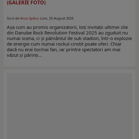
(GALERIE FOTO)
Scris de
Anca Spânu
Luni, 25 August 2025
Aşa cum au promis organizatorii, toţi invitaţii ultimei zile
din Danube Rock Revolution Festival 2025 au zguduit nu
numai scena, ci şi pământul de sub stadion, într-o explozie
de energie cum numai rockul cinstit poate oferi. Chiar
dacă nu erai tocmai fan, iar printre spectatori am mai
văzut şi părinţi…