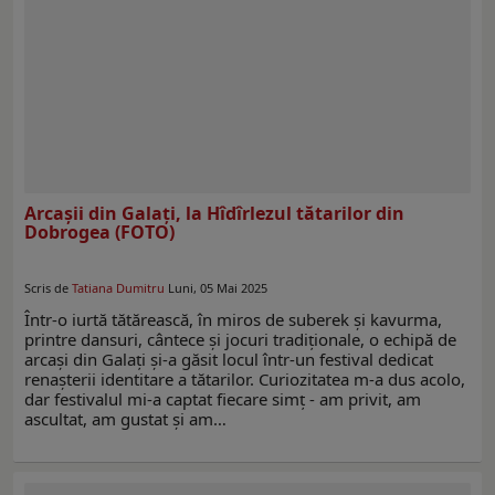
Arcașii din Galați, la Hîdîrlezul tătarilor din
Dobrogea (FOTO)
Scris de
Tatiana Dumitru
Luni, 05 Mai 2025
Într-o iurtă tătărească, în miros de suberek și kavurma,
printre dansuri, cântece și jocuri tradiționale, o echipă de
arcași din Galați și-a găsit locul într-un festival dedicat
renașterii identitare a tătarilor. Curiozitatea m-a dus acolo,
dar festivalul mi-a captat fiecare simț - am privit, am
ascultat, am gustat și am…