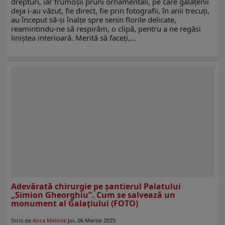
drepturi, iar frumoşii pruni ornamentali, pe care gălăţenii
deja i-au văzut, fie direct, fie prin fotografii, în anii trecuţi,
au început să-şi înalţe spre senin florile delicate,
reamintindu-ne să respirăm, o clipă, pentru a ne regăsi
liniştea interioară. Merită să faceţi,…
Adevărată chirurgie pe șantierul Palatului
„Simion Gheorghiu”. Cum se salvează un
monument al Galațiului (FOTO)
Scris de
Anca Melinte
Joi, 06 Martie 2025