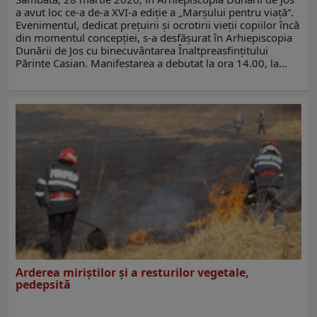
a avut loc ce-a de-a XVI-a ediţie a „Marşului pentru viaţă“.
Evenimentul, dedicat preţuirii şi ocrotirii vieţii copiilor încă
din momentul concepției, s-a desfăşurat în Arhiepiscopia
Dunării de Jos cu binecuvântarea Înaltpreasfinţitului
Părinte Casian. Manifestarea a debutat la ora 14.00, la…
Arderea miriștilor și a resturilor vegetale,
pedepsită