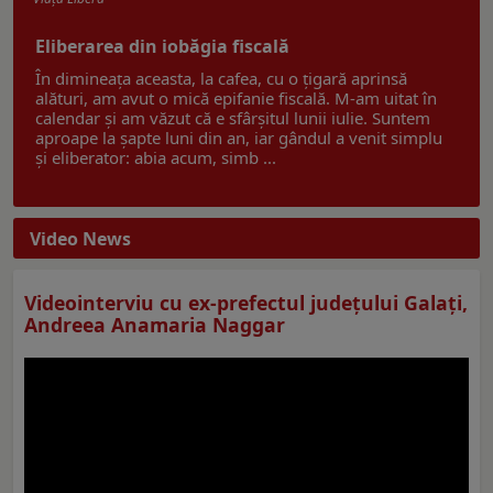
Eliberarea din iobăgia fiscală
În dimineața aceasta, la cafea, cu o țigară aprinsă
alături, am avut o mică epifanie fiscală. M-am uitat în
calendar și am văzut că e sfârșitul lunii iulie. Suntem
aproape la șapte luni din an, iar gândul a venit simplu
și eliberator: abia acum, simb ...
Video News
Videointerviu cu ex-prefectul judeţului Galaţi,
Andreea Anamaria Naggar