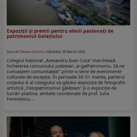
Expoziții și premii pentru elevii pasionați de
patrimoniul Galațiului
Scris de
Tatiana Dumitru
Sâmbătă, 28 Martie 2026
Colegiul Național „Alexandru Ioan Cuza” marchează
încheierea concursului județean „e-galPatrimoniu. Să ne
cunoaștem comunitatea!” printr-o serie de evenimente
culturale de excepție. În perioada 30-31 martie, parterul
corpului A al colegiului va găzdui expoziția de fotografie
artistică „Fotopatrimoniul gălățean” și o expoziție de
lucrări plastice, ambele coordonate de prof. Iulia
Ferențescu.…