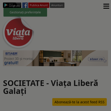
≡
Publica Anunt
Anunturi
Gestionați preferințele
SOCIETATE - Viaţa Liberă
Galaţi
Abonează-te la acest feed RSS