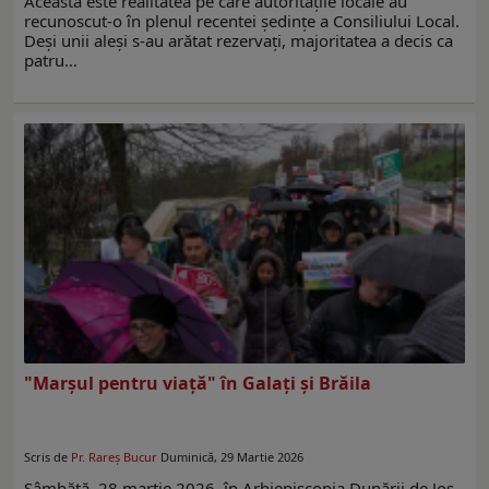
Aceasta este realitatea pe care autorităţile locale au
recunoscut-o în plenul recentei şedinţe a Consiliului Local.
Deşi unii aleşi s-au arătat rezervaţi, majoritatea a decis ca
patru…
"Marşul pentru viaţă" în Galaţi şi Brăila
Scris de
Pr. Rareş Bucur
Duminică, 29 Martie 2026
Sâmbătă, 28 martie 2026, în Arhiepiscopia Dunării de Jos