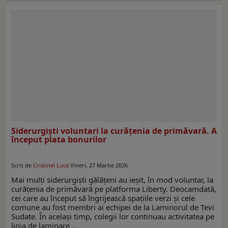
Siderurgiști voluntari la curățenia de primăvară. A
început plata bonurilor
Scris de
Cristinel Luca
Vineri, 27 Martie 2026
Mai mulți siderurgiști gălățeni au ieșit, în mod voluntar, la
curățenia de primăvară pe platforma Liberty. Deocamdată,
cei care au început să îngrijească spațiile verzi și cele
comune au fost membri ai echipei de la Laminorul de Țevi
Sudate. În același timp, colegii lor continuau activitatea pe
linia de laminare…