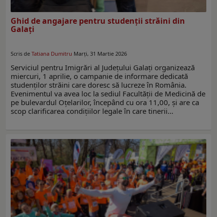
Ghid de angajare pentru studenții străini din
Galaţi
Scris de
Tatiana Dumitru
Marți, 31 Martie 2026
Serviciul pentru Imigrări al Județului Galați organizează
miercuri, 1 aprilie, o campanie de informare dedicată
studenților străini care doresc să lucreze în România.
Evenimentul va avea loc la sediul Facultății de Medicină de
pe bulevardul Oțelarilor, începând cu ora 11,00, și are ca
scop clarificarea condițiilor legale în care tinerii…