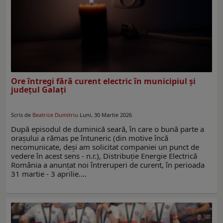
Ore întregi fără curent electric în municipiul și
județul Galaţi
Scris de
Beatrice Dumitriu
Luni, 30 Martie 2026
După episodul de duminică seară, în care o bună parte a
orașului a rămas pe întuneric (din motive încă
necomunicate, deşi am solicitat companiei un punct de
vedere în acest sens - n.r.), Distribuție Energie Electrică
România a anunțat noi întreruperi de curent, în perioada
31 martie - 3 aprilie.…