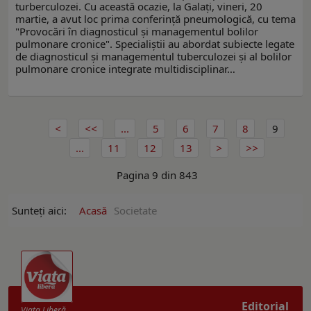
turberculozei. Cu această ocazie, la Galați, vineri, 20
martie, a avut loc prima conferință pneumologică, cu tema
"Provocări în diagnosticul și managementul bolilor
pulmonare cronice". Specialiştii au abordat subiecte legate
de diagnosticul și managementul tuberculozei și al bolilor
pulmonare cronice integrate multidisciplinar…
...
5
6
7
8
9
...
11
12
13
Pagina 9 din 843
Sunteți aici:
Acasă
Societate
Editorial
Viaţa Liberă