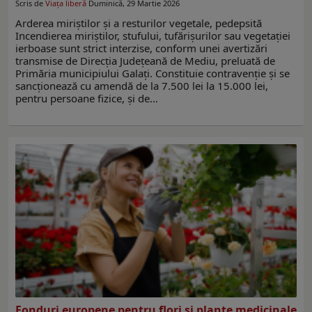
Scris de
Viața liberă
Duminică, 29 Martie 2026
Arderea miriștilor și a resturilor vegetale, pedepsită
Incendierea miriștilor, stufului, tufărișurilor sau vegetației
ierboase sunt strict interzise, conform unei avertizări
transmise de Direcția Județeană de Mediu, preluată de
Primăria municipiului Galați. Constituie contravenție și se
sancționează cu amendă de la 7.500 lei la 15.000 lei,
pentru persoane fizice, și de…
Fonduri europene pentru flori și plante medicinale