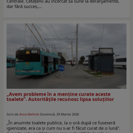
Centrale. Cetăţenii au încercat să sune la deranjamente,
dar fără succes,…
„Avem probleme în a menține curate aceste
toalete”. Autorităţile recunosc lipsa soluţiilor
Scris de
Anca Melinte
Duminică, 29 Martie 2026
„În anumite toalete publice, la o oră după ce fuseseră
igienizate, era ca şi cum nu s-ar fi făcut curat de o lună”.