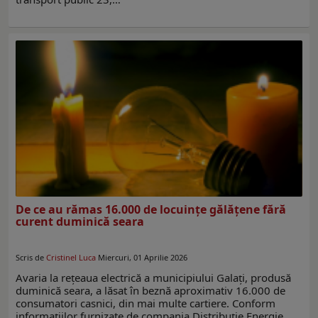
De ce au rămas 16.000 de locuințe gălăţene fără
curent duminică seara
Scris de
Cristinel Luca
Miercuri, 01 Aprilie 2026
Avaria la rețeaua electrică a municipiului Galați, produsă
duminică seara, a lăsat în beznă aproximativ 16.000 de
consumatori casnici, din mai multe cartiere. Conform
informațiilor furnizate de compania Distribuție Energie