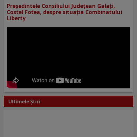
Preşedintele Consiliului Judeţean Galaţi,
Costel Fotea, despre situaţia Combinatului
Liberty
Ultimele Ştiri