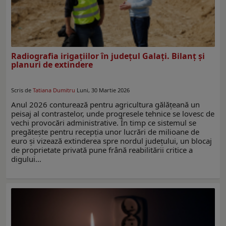
Radiografia irigațiilor în judeţul Galați. Bilanț și
planuri de extindere
Scris de
Tatiana Dumitru
Luni, 30 Martie 2026
Anul 2026 conturează pentru agricultura gălățeană un
peisaj al contrastelor, unde progresele tehnice se lovesc de
vechi provocări administrative. În timp ce sistemul se
pregătește pentru recepția unor lucrări de milioane de
euro și vizează extinderea spre nordul județului, un blocaj
de proprietate privată pune frână reabilitării critice a
digului…