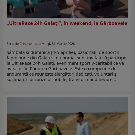
„UltraRace 24h Galați”, în weekend, la Gârboavele
Scris de
Cristinel Luca
Marți, 31 Martie 2026
Sâmbătă și duminică (4-5 aprilie), pasionații de sport și
fapte bune din Galați și nu numai sunt invitați să participe
la UltraRace 24h Galați, eveniment sportiv-caritabil ce va
avea loc în Pădurea Gârboavele. Este o competiție de
anduranță ce reunește alergători dedicați, voluntari și
susținători ai cauzelor nobile, transformând fiecare…