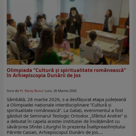
Olimpiada ”Cultură şi spiritualitate românească”
în Arhiepiscopia Dunării de Jos
Scris de
Pr. Rareş Bucur
Luni, 30 Martie 2026
Sâmbătă, 28 martie 2026, s-a desfăşurat etapa judeţeană
a Olimpiadei naţionale interdisciplinare ”Cultură şi
spiritualitate românească”. La Galaţi, evenimentul a fost
găzduit de Seminarul Teologic Ortodox „Sfântul Andrei“ şi
a debutat în capela acestei instituţiei de învăţământ cu
săvârşirea Sfintei Liturghii în prezenta Înaltpreasfinţitului
Părinte Casian, Arhiepiscopul Dunării de Jos.…