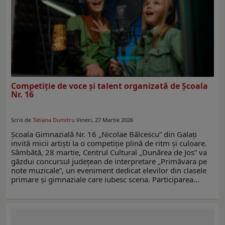
Competiție de voce și talent organizată de Școala
Nr. 16
Scris de
Tatiana Dumitru
Vineri, 27 Martie 2026
Școala Gimnazială Nr. 16 „Nicolae Bălcescu” din Galați
invită micii artiști la o competiție plină de ritm și culoare.
Sâmbătă, 28 martie, Centrul Cultural „Dunărea de Jos” va
găzdui concursul județean de interpretare „Primăvara pe
note muzicale”, un eveniment dedicat elevilor din clasele
primare și gimnaziale care iubesc scena. Participarea…