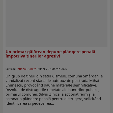
Un primar gălățean depune plângere penală
împotriva tinerilor agresivi
Scris de
Tatiana Dumitru
Vineri, 27 Martie 2026
Un grup de tineri din satul Cișmele, comuna Smârdan, a
vandalizat recent stația de autobuz de pe strada Mihai
Eminescu, provocând daune materiale semnificative.
Revoltat de distrugerile repetate ale bunurilor publice,
primarul comunei, Silviu Zinica, a acționat ferm și a
semnat o plângere penală pentru distrugere, solicitând
identificarea și pedepsirea…