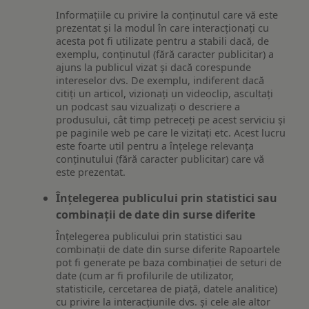
Informațiile cu privire la conținutul care vă este
prezentat și la modul în care interacționați cu
acesta pot fi utilizate pentru a stabili dacă, de
exemplu, conținutul (fără caracter publicitar) a
ajuns la publicul vizat și dacă corespunde
intereselor dvs. De exemplu, indiferent dacă
citiți un articol, vizionați un videoclip, ascultați
un podcast sau vizualizați o descriere a
produsului, cât timp petreceți pe acest serviciu și
pe paginile web pe care le vizitați etc. Acest lucru
este foarte util pentru a înțelege relevanța
conținutului (fără caracter publicitar) care vă
este prezentat.
Înțelegerea publicului prin statistici sau
combinații de date din surse diferite
Înțelegerea publicului prin statistici sau
combinații de date din surse diferite Rapoartele
pot fi generate pe baza combinației de seturi de
date (cum ar fi profilurile de utilizator,
statisticile, cercetarea de piață, datele analitice)
cu privire la interacțiunile dvs. și cele ale altor