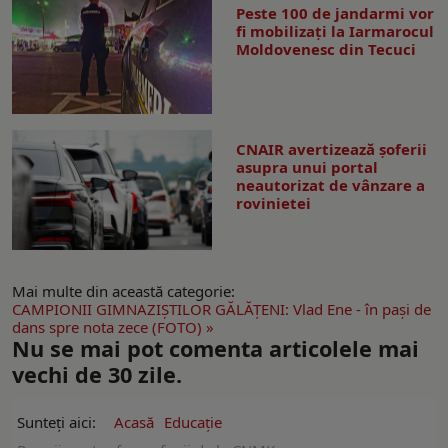
Peste 100 de jandarmi vor
fi mobilizați la Iarmarocul
Moldovenesc din Tecuci
CNAIR avertizează șoferii
asupra unui portal
neautorizat de vânzare a
rovinietei
Mai multe din această categorie:
CAMPIONII GIMNAZIŞTILOR GĂLĂŢENI: Vlad Ene - în paşi de
dans spre nota zece (FOTO) »
Nu se mai pot comenta articolele mai
vechi de 30 zile.
Sunteți aici:
Acasă
Educație