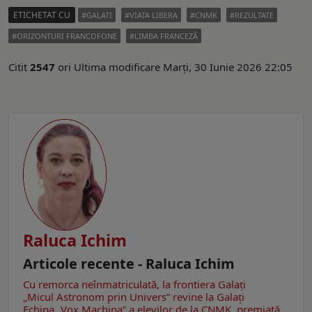
ETICHETAT CU
GALATI
VIATA LIBERA
CNMK
REZULTATE
ORIZONTURI FRANCOFONE
LIMBA FRANCEZĂ
Citit
2547
ori
Ultima modificare Marți, 30 Iunie 2026 22:05
Raluca Ichim
Articole recente - Raluca Ichim
Cu remorca neînmatriculată, la frontiera Galați
„Micul Astronom prin Univers” revine la Galați
Echipa „Vox Machina” a elevilor de la CNMK, premiată