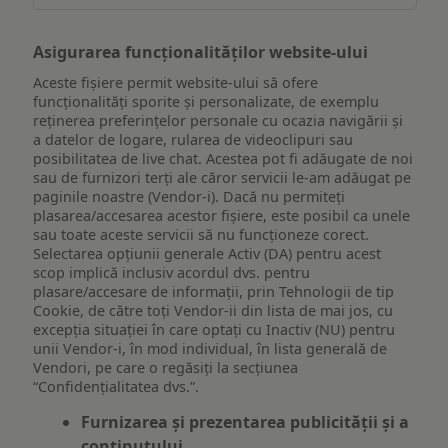
Asigurarea funcționalităților website-ului
Aceste fișiere permit website-ului să ofere
funcționalități sporite și personalizate, de exemplu
reţinerea preferinţelor personale cu ocazia navigării și
a datelor de logare, rularea de videoclipuri sau
posibilitatea de live chat. Acestea pot fi adăugate de noi
sau de furnizori terți ale căror servicii le-am adăugat pe
paginile noastre (Vendor-i). Dacă nu permiteți
plasarea/accesarea acestor fișiere, este posibil ca unele
sau toate aceste servicii să nu funcționeze corect.
Selectarea opțiunii generale Activ (DA) pentru acest
scop implică inclusiv acordul dvs. pentru
plasare/accesare de informații, prin Tehnologii de tip
Cookie, de către toți Vendor-ii din lista de mai jos, cu
excepția situației în care optați cu Inactiv (NU) pentru
unii Vendor-i, în mod individual, în lista generală de
Vendori, pe care o regăsiți la secțiunea
“Confidențialitatea dvs.”.
Furnizarea și prezentarea publicității și a
conținutului