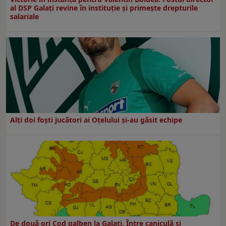
al DSP Galați revine în instituție și primește drepturile
salariale
Alți doi foști jucători ai Oțelului și-au găsit echipe
De două ori Cod galben la Galaţi. Între caniculă şi