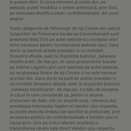
le putem oferi. In orice moment al vizitei dvs. pe
website, puteti modifica o setare anterioara, prin click
pe sectiunea Modifica setari confidentialitate, din josul
paginii.
Toate categoriile de Tehnologii de tip Cookie din cadrul
Scopurilor de Prelucrare bazate pe Consimtamant sunt
presetate INACTIVE pe acest website (cu exceptia celor
strict necesare pentru functionarea website-ului). Daca
doriti sa pastrati aceste presetari si sa inchideti
fereastra afisata, aveti la dispozitie butonul „Salveaza
modificarile”, de mai jos. In cazul prelucrarilor bazate
pe Interes Legitim care sunt realizate pe acest website,
nu se plaseaza fisiere de tip Cookie si nu este necesar
acordul dvs. Daca doriti sa pastrati aceste presetari si
sa inchideti fereastra afisata, aveti la dispozitie butonul
„Salveaza modificarile”, de mai jos. Cu titlu de exceptie,
in cazul in care considerati ca, pentru o anume
prelucrare de date, intr-un anumit scop, interesul dvs.
prevaleaza interesului legitim al Vendor-ului respectiv,
va puteti exercita dreptul de opozitie la prelucrare, prin
accesarea politicii de confidentialitate a Vendor-ului in
cauza (prin click pe linkul aferent acesteia) si
transmiterea cererii sale direct Vendor-ului respectiv.