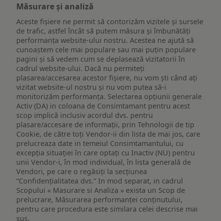
Măsurare și analiză
Aceste fișiere ne permit să contorizăm vizitele și sursele
de trafic, astfel încât să putem măsura și îmbunătăți
performanța website-ului nostru. Acestea ne ajută să
cunoaștem cele mai populare sau mai puțin populare
pagini și să vedem cum se deplasează vizitatorii în
cadrul website-ului. Dacă nu permiteți
plasarea/accesarea acestor fișiere, nu vom ști când ați
vizitat website-ul nostru și nu vom putea să-i
monitorizăm performanța. Selectarea opțiunii generale
Activ (DA) in coloana de Consimtamant pentru acest
scop implică inclusiv acordul dvs. pentru
plasare/accesare de informații, prin Tehnologii de tip
Cookie, de către toți Vendor-ii din lista de mai jos, care
prelucreaza date in temeiul Consimtamantului, cu
excepția situației în care optați cu Inactiv (NU) pentru
unii Vendor-i, în mod individual, în lista generală de
Vendori, pe care o regăsiți la secțiunea
“Confidențialitatea dvs.” In mod separat, in cadrul
Scopului « Masurare si Analiza » exista un Scop de
prelucrare, Măsurarea performanței conținutului,
pentru care procedura este similara celei descrise mai
sus.