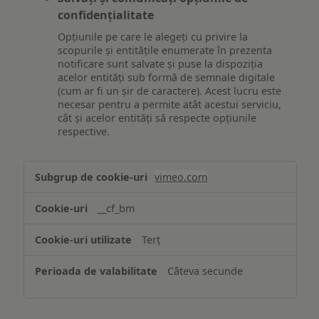
confidențialitate
Opțiunile pe care le alegeți cu privire la
scopurile și entitățile enumerate în prezenta
notificare sunt salvate și puse la dispoziția
acelor entități sub formă de semnale digitale
(cum ar fi un șir de caractere). Acest lucru este
necesar pentru a permite atât acestui serviciu,
cât și acelor entități să respecte opțiunile
respective.
Asigurarea
vimeo.com
funcționalităților
website-
__cf_bm
ului
Terț
Câteva secunde