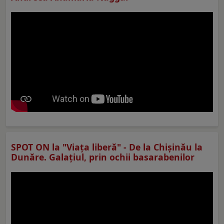
SPOT ON la "Viaţa liberă" - De la Chișinău la
Dunăre. Galațiul, prin ochii basarabenilor