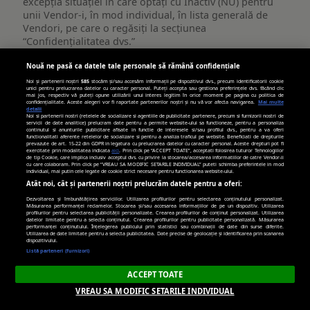
excepția situației în care optați cu Inactiv (NU) pentru
unii Vendor-i, în mod individual, în lista generală de
Vendori, pe care o regăsiți la secțiunea
“Confidențialitatea dvs.”
Publicitate
Nouă ne pasă ca datele tale personale să rămână confidențiale
viata-libera.ro
țintită
Noi și partenerii noștri
585
stocăm și/sau accesăm informații pe dispozitivul dvs., precum identificatorii cookie
unici pentru prelucrarea datelor cu caracter personal. Puteți accepta sau gestiona preferințele dvs. făcând clic
(targetată)
mai jos, respectiv vă puteți opune utilizării unui interes legitim în orice moment pe pagina cu politica de
__gpi
,
_cc_id
confidențialitate. Aceste alegeri vor fi raportate partenerilor noștri și nu vă vor afecta navigarea.
Mai multe
detalii
Noi si partenerii nostri (retelele de socializare si agentiile de publicitate partenere, precum si furnizorii nostri de
servicii de date analitice) prelucram date pentru a permite website-ului sa functioneze, pentru a personaliza
continutul si anunturile publicitare afisate in functie de interesele si/sau profilul dvs., pentru a va oferi
Primare
functionalitati aferente retelelor de socializare si pentru a analiza traficul pe website. Beneficiati de drepturile
prevazute de art. 15-22 din GDPR in legatura cu prelucrarea datelor cu caracter personal. Aceste drepturi pot fi
exercitate prin modalitatea indicata
aici
. Prin click pe “ACCEPT TOATE”, acceptati folosirea tuturor Tehnologiilor
de tip Cookie, care implica inclusiv acceptul dvs. cu privire la stocarea/accesarea informatiilor de catre Vendor-ii
389 zile, 269 zile
cu care colaboram. Prin click pe “VREAU SA MODIFIC SETARILE INDIVIDUAL” puteti schimba preferintele in mod
individual, mai putin cele legate de cookie strict necesare pentru functionarea website-ului.
Atât noi, cât și partenerii noștri prelucrăm datele pentru a oferi:
Dezvoltarea și îmbunătățirea serviciilor. Utilizarea profilurilor pentru selectarea conținutului personalizat.
turn.com
Măsurarea performanței reclamelor. Stocarea și/sau accesarea informațiilor de pe un dispozitiv. Utilizarea
profilurilor pentru selectarea publicității personalizate. Crearea profilurilor de conținut personalizat. Utilizarea
datelor limitate pentru a selecta conținutul. Crearea profilurilor pentru publicitate personalizată. Măsurarea
performanței conținutului. Înțelegerea publicului prin statistici sau combinații de date din surse diferite.
Utilizarea de date limitate pentru a selecta publicitatea. Date precise de geolocație și identificarea prin scanarea
uid
dispozitivului.
Listă parteneri (furnizori)
Terț
ACCEPT TOATE
VREAU SA MODIFIC SETARILE INDIVIDUAL
179 zile