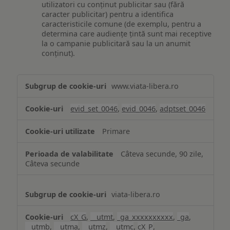
utilizatori cu conținut publicitar sau (fără
caracter publicitar) pentru a identifica
caracteristicile comune (de exemplu, pentru a
determina care audiențe țintă sunt mai receptive
la o campanie publicitară sau la un anumit
conținut).
Măsurare
www.viata-libera.ro
și
analiză
evid_set_0046
,
evid_0046
,
adptset_0046
Primare
Câteva secunde, 90 zile,
Câteva secunde
viata-libera.ro
cX_G
,
__utmt
,
_ga_xxxxxxxxxx
,
_ga
,
__utmb
,
__utma
,
__utmz
,
__utmc
,
cX_P
,