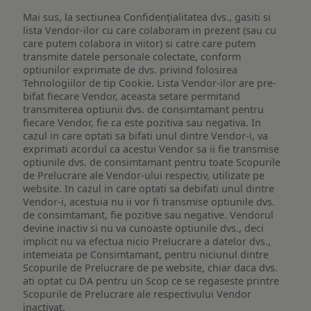
Mai sus, la sectiunea Confidențialitatea dvs., gasiti si
lista Vendor-ilor cu care colaboram in prezent (sau cu
care putem colabora in viitor) si catre care putem
transmite datele personale colectate, conform
optiunilor exprimate de dvs. privind folosirea
Tehnologiilor de tip Cookie. Lista Vendor-ilor are pre-
bifat fiecare Vendor, aceasta setare permitand
transmiterea optiunii dvs. de consimtamant pentru
fiecare Vendor, fie ca este pozitiva sau negativa. In
cazul in care optati sa bifati unul dintre Vendor-i, va
exprimati acordul ca acestui Vendor sa ii fie transmise
optiunile dvs. de consimtamant pentru toate Scopurile
de Prelucrare ale Vendor-ului respectiv, utilizate pe
website. In cazul in care optati sa debifati unul dintre
Vendor-i, acestuia nu ii vor fi transmise optiunile dvs.
de consimtamant, fie pozitive sau negative. Vendorul
devine inactiv si nu va cunoaste optiunile dvs., deci
implicit nu va efectua nicio Prelucrare a datelor dvs.,
intemeiata pe Consimtamant, pentru niciunul dintre
Scopurile de Prelucrare de pe website, chiar daca dvs.
ati optat cu DA pentru un Scop ce se regaseste printre
Scopurile de Prelucrare ale respectivului Vendor
inactivat.