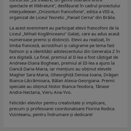
spectacle et littérature”, desfășurat în cadrul proiectului
interjudețean „Orizonturi francofone”, ediția a VIII-a,
organizat de Liceul Teoretic „Panait Cerna” din Brăila.
La acest eveniment au participat elevii francofoni de la
Liceul „Mihail Kogălniceanu” Galați, care au adus acasă
numeroase premii și distincții. Elevii au realizat, în
limba franceză, acrostihuri și caligrame pe tema fast
fashion și a identității adolescentului din Generația Z în
era digitală. La final, premiul al II-lea a fost câștigat de
Andreea-Diana Boghean, premiul al III-lea a ajuns la
Oancă Daria-Maria, iar mențiuni au obținut elevele
Magher Sara-Maria, Gheorghiță Denisa-Ioana, Drăgan
Bianca-Lăcrămioara, Bălan Alexia-Georgiana. Premii
speciale au obținut Nistor Bianca-Teodora, Tănase
Andra-Nectaria, Vieru Ana-Yvo.
Felicitări elevilor pentru creativitate și implicare,
precum și profesoarei coordonatoare Florina Rodica
Vizinteanu, pentru îndrumare și dedicare!