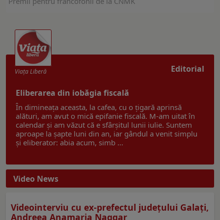
Premii pentru francofonii de la CNMK
Editorial
Viaţa Liberă
Eliberarea din iobăgia fiscală
În dimineața aceasta, la cafea, cu o țigară aprinsă
alături, am avut o mică epifanie fiscală. M-am uitat în
calendar și am văzut că e sfârșitul lunii iulie. Suntem
aproape la șapte luni din an, iar gândul a venit simplu
și eliberator: abia acum, simb ...
Video News
Videointerviu cu ex-prefectul judeţului Galaţi,
Andreea Anamaria Naggar