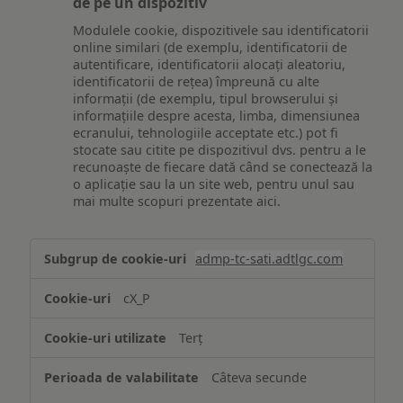
de pe un dispozitiv
Modulele cookie, dispozitivele sau identificatorii
online similari (de exemplu, identificatorii de
autentificare, identificatorii alocați aleatoriu,
identificatorii de rețea) împreună cu alte
informații (de exemplu, tipul browserului și
informațiile despre acesta, limba, dimensiunea
ecranului, tehnologiile acceptate etc.) pot fi
stocate sau citite pe dispozitivul dvs. pentru a le
recunoaște de fiecare dată când se conectează la
o aplicație sau la un site web, pentru unul sau
mai multe scopuri prezentate aici.
Stocarea
admp-tc-sati.adtlgc.com
și/sau
accesarea
cX_P
informațiilor
de
Terț
pe
un
Câteva secunde
dispozitiv