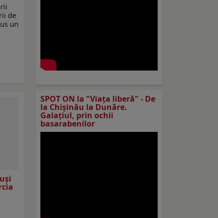
rii
rii de
pus un
SPOT ON la "Viaţa liberă" - De
la Chișinău la Dunăre.
Galațiul, prin ochii
basarabenilor
ăuși
rcia