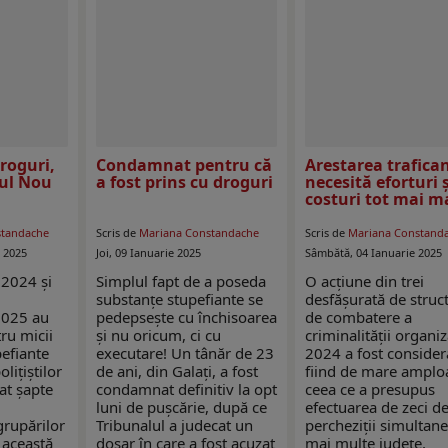
droguri,
Condamnat pentru că
Arestarea trafican
nul Nou
a fost prins cu droguri
necesită eforturi ș
costuri tot mai m
standache
Scris de
Mariana Constandache
Scris de
Mariana Constand
 2025
Joi, 09 Ianuarie 2025
Sâmbătă, 04 Ianuarie 2025
 2024 și
Simplul fapt de a poseda
O acțiune din trei
substanțe stupefiante se
desfășurată de struct
2025 au
pedepsește cu închisoarea
de combatere a
ru micii
și nu oricum, ci cu
criminalității organiz
pefiante
executare! Un tânăr de 23
2024 a fost consider
olițiștilor
de ani, din Galați, a fost
fiind de mare amplo
at șapte
condamnat definitiv la opt
ceea ce a presupus
luni de pușcărie, după ce
efectuarea de zeci d
grupărilor
Tribunalul a judecat un
percheziții simultane
 această
dosar în care a fost acuzat
mai multe județe,