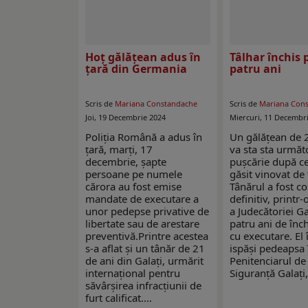
Hoţ gălăţean adus în
Tâlhar închis 
ţară din Germania
patru ani
Scris de
Mariana Constandache
Scris de
Mariana Con
Joi, 19 Decembrie 2024
Miercuri, 11 Decembr
Poliția Română a adus în
Un gălățean de 
țară, marţi, 17
va sta sta următo
decembrie, şapte
pușcărie după ce
persoane pe numele
găsit vinovat de 
cărora au fost emise
Tânărul a fost 
mandate de executare a
definitiv, printr-
unor pedepse privative de
a Judecătoriei Gal
libertate sau de arestare
patru ani de înc
preventivă.Printre acestea
cu executare. El 
s-a aflat şi un tânăr de 21
ispăși pedeapsa 
de ani din Galați, urmărit
Penitenciarul d
internațional pentru
Siguranță Galaț
săvârșirea infracțiunii de
furt calificat.…