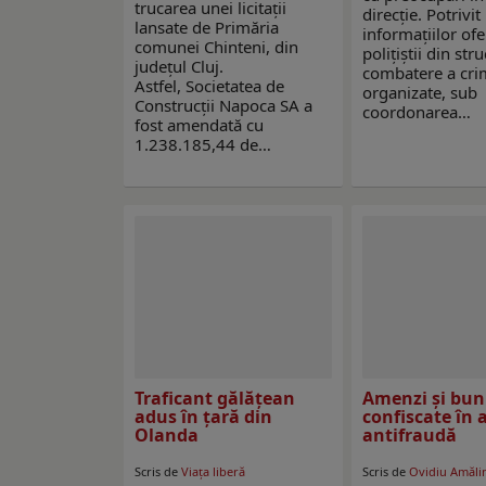
trucarea unei licitații
direcție. Potrivit
lansate de Primăria
informațiilor ofe
comunei Chinteni, din
polițiștii din str
județul Cluj.
combatere a crim
Astfel, Societatea de
organizate, sub
Construcții Napoca SA a
coordonarea…
fost amendată cu
1.238.185,44 de…
Traficant gălăţean
Amenzi și bun
adus în ţară din
confiscate în 
Olanda
antifraudă
Scris de
Viaţa liberă
Scris de
Ovidiu Amăli