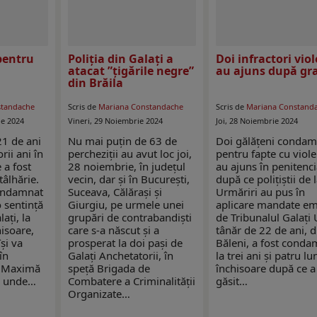
pentru
Poliția din Galați a
Doi infractori viol
atacat ”țigările negre”
au ajuns după gra
din Brăila
standache
Scris de
Mariana Constandache
Scris de
Mariana Constand
ie 2024
Vineri, 29 Noiembrie 2024
Joi, 28 Noiembrie 2024
21 de ani
Nu mai puțin de 63 de
Doi gălățeni condam
rii ani în
percheziții au avut loc joi,
pentru fapte cu viol
 a fost
28 noiembrie, în județul
au ajuns în penitenci
tâlhărie.
vecin, dar și în București,
după ce polițiștii de 
condamnat
Suceava, Călărași și
Urmăriri au pus în
o sentință
Giurgiu, pe urmele unei
aplicare mandate em
ați, la
grupări de contrabandiști
de Tribunalul Galați
hisoare,
care s-a născut și a
tânăr de 22 de ani, d
își va
prosperat la doi pași de
Băleni, a fost conda
în
Galați Anchetatorii, în
la trei ani și patru lu
e Maximă
speță Brigada de
închisoare după ce a
i, unde…
Combatere a Criminalității
găsit…
Organizate…