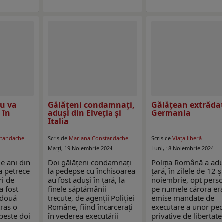
u va
Gălăţeni condamnaţi,
Gălăţean extrăda
 în
aduşi din Elveţia şi
Germania
Italia
standache
Scris de
Mariana Constandache
Scris de
Viaţa liberă
4
Marți, 19 Noiembrie 2024
Luni, 18 Noiembrie 2024
e ani din
Doi gălăţeni condamnaţi
Poliția Română a adu
a petrece
la pedepse cu închisoarea
țară, în zilele de 12 ş
ri de
au fost aduşi în ţară, la
noiembrie, opt pers
a fost
finele săptămânii
pe numele cărora er
 două
trecute, de agenţii Poliției
emise mandate de
tras o
Române, fiind încarceraţi
executare a unor pe
este doi
în vederea executării
privative de libertate