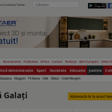
ila Constanţa Tulcea
i
Abonamente
Publicitate
Arhiva
Contact
Redacția
Bani Europeni
Video 
itică Administrație
Sport
Societate
Educație
Justiție
Cul
Diaspora
Magazin
TV Mania
Utile
Sfaturi
Unde Mergem
ă Galaţi
Abonează-te la acest fe