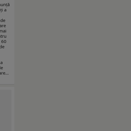
anunță
ți a
 de
zare
 mai
ntru
 60
 de
 a
de
zare…