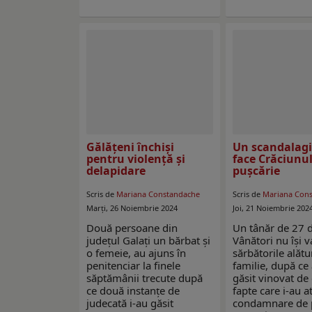
Gălățeni închiși
Un scandalagi
pentru violență și
face Crăciunul
delapidare
pușcărie
Scris de
Mariana Constandache
Scris de
Mariana Con
Marți, 26 Noiembrie 2024
Joi, 21 Noiembrie 202
Două persoane din
Un tânăr de 27 d
județul Galați un bărbat și
Vânători nu își v
o femeie, au ajuns în
sărbătorile alătu
penitenciar la finele
familie, după ce 
săptămânii trecute după
găsit vinovat de
ce două instanțe de
fapte care i-au a
judecată i-au găsit
condamnare de p