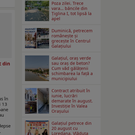
Poza zilei. Trece
vara… băncile din
Ţiglina I, tot lipsă la
apel
Duminică, petrecem
româneşte şi
greceşte în Centrul
Galaţiului
Galațiul, oraș verde
t din
sau oraș de beton?
Cum văd gălățenii
schimbarea la față a
municipiului
Contract atribuit în
iunie, lucrări
s în
demarate în august.
i 13
Investiţie în Valea
oane
Oraşului
au
Galaţiul petrece din
depse
20 august cu
.
Loredana, Vlăduța