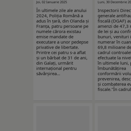
Joi, 02 Ianuarie 2025
Luni, 30 Decembrie 2
În ultimele zile ale anului
Inspectorii Direc
2024, Poliția Română a
generale antifra
adus în țară, din Olanda şi
fiscală (DGAF) au
Franţa, patru persoane pe
amenzi de 47,3 
numele cărora existau
de lei şi au confi
emise mandate de
bunuri, venituri il
executare a unor pedepse
numerar în cua
privative de libertate.
69,8 milioane de 
Printre cei patru s-a aflat
cadrul controale
şi un bărbat de 31 de ani,
efectuate la nive
din Galați, urmărit
în ultimele luni,
internațional pentru
îmbunătăţirea
săvârșirea…
conformării volu
prevenirea, desc
şi combaterea ev
fiscale."În cadru