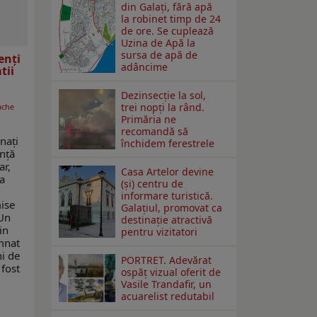
din Galați, fără apă
la robinet timp de 24
de ore. Se cuplează
Uzina de Apă la
sursa de apă de
enți
adâncime
tii
Dezinsecţie la sol,
trei nopţi la rând.
ache
Primăria ne
recomandă să
nați
închidem ferestrele
ență
ar,
Casa Artelor devine
la
(şi) centru de
informare turistică.
ise
Galaţiul, promovat ca
 Un
destinaţie atractivă
in
pentru vizitatori
mnat
ni de
PORTRET. Adevărat
 fost
ospăț vizual oferit de
Vasile Trandafir, un
acuarelist redutabil