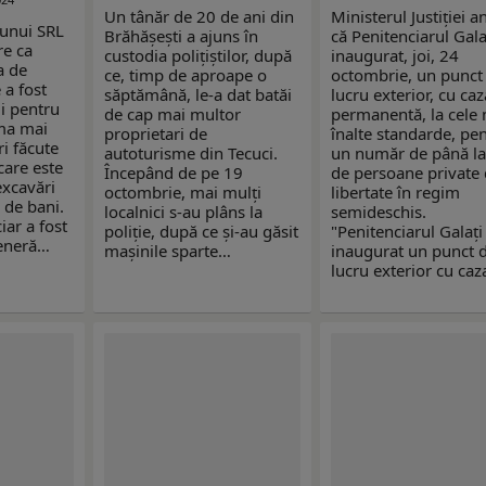
Un tânăr de 20 de ani din
Ministerul Justiției 
 unui SRL
Brăhășești a ajuns în
că Penitenciarul Gala
re ca
custodia polițiștilor, după
inaugurat, joi, 24
a de
ce, timp de aproape o
octombrie, un punct
 a fost
săptămână, le-a dat batăi
lucru exterior, cu ca
ii pentru
de cap mai multor
permanentă, la cele
rma mai
proprietari de
înalte standarde, pe
i făcute
autoturisme din Tecuci.
un număr de până la
care este
Începând de pe 19
de persoane private
excavări
octombrie, mai mulți
libertate în regim
e de bani.
localnici s-au plâns la
semideschis.
iar a fost
poliție, după ce și-au găsit
"Penitenciarul Galați
teneră…
mașinile sparte…
inaugurat un punct 
lucru exterior cu ca