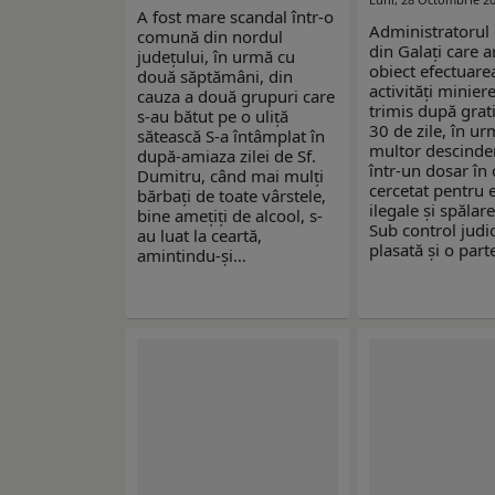
A fost mare scandal într-o
Administratorul
comună din nordul
din Galați care a
județului, în urmă cu
obiect efectuare
două săptămâni, din
activități miniere
cauza a două grupuri care
trimis după grat
s-au bătut pe o uliță
30 de zile, în u
sătească S-a întâmplat în
multor descinder
după-amiaza zilei de Sf.
într-un dosar în 
Dumitru, când mai mulți
cercetat pentru 
bărbați de toate vârstele,
ilegale și spălar
bine amețiți de alcool, s-
Sub control judic
au luat la ceartă,
plasată și o par
amintindu-și…