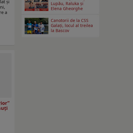
lat şi
Lupău, Raluka și
ni,
Elena Gheorghe
re a
Canotorii de la CSS
Galați, locul al treilea
la Bascov
rior”
nuți