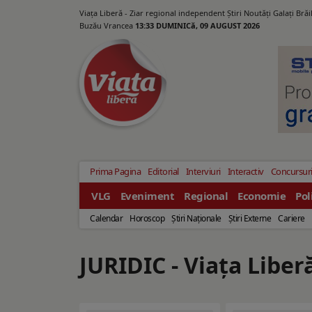
Viața Liberă - Ziar regional independent Știri Noutăți Galaţi Bră
Buzău Vrancea
13:33 DUMINICă, 09 AUGUST 2026
Prima Pagina
Editorial
Interviuri
Interactiv
Concursur
VLG
Eveniment
Regional
Economie
Pol
Calendar
Horoscop
Ştiri Naţionale
Ştiri Externe
Cariere
JURIDIC - Viaţa Liber