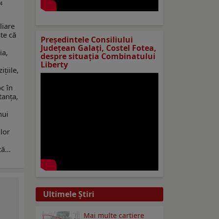
4
liare
te că
Preşedintele Consiliului
Judeţean Galaţi, Costel Fotea,
ia,
despre situaţia Combinatului
Liberty
țiile,
c în
tanța,
i
nui
ilor
tă…
Ultimele Ştiri
Mai multe cartiere