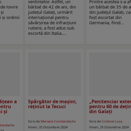
e.
sentinţelor. Astfel, un
Printre acestea s-a af
 de lovire
bărbat de 42 de ani, din
un bărbat de 35 de a
 și
judeţul Galați, urmărit
din judeţul Galați, ca
i și ordinii
internațional pentru
fost escortat din
săvârșirea de infracțiuni
Germania, fiind…
rutiere, a fost adus sub
escortă din Italia.…
ățean a
Spărgător de mașini,
„Penitenciar exte
entru
reținut la Tecuci
pentru 60 de deți
i și
din Galați
Scris de
Mariana Constandache
Scris de
Cristinel Luca
standache
Vineri, 25 Octombrie 2024
Vineri, 25 Octombrie 2024
024