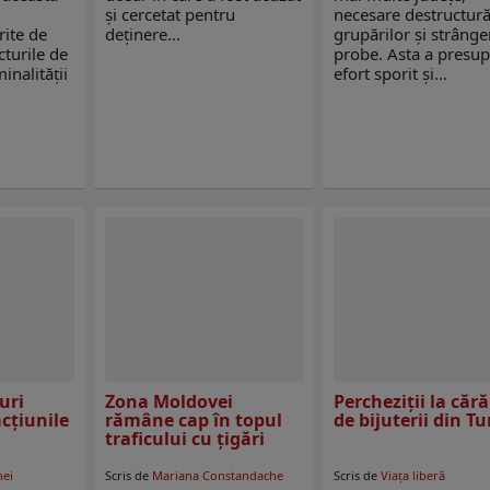
și cercetat pentru
necesare destructură
rite de
deținere…
grupărilor și strânge
ucturile de
probe. Asta a presu
inalității
efort sporit și…
uri
Zona Moldovei
Percheziții la căr
acțiunile
rămâne cap în topul
de bijuterii din Tu
traficului cu țigări
nei
Scris de
Mariana Constandache
Scris de
Viaţa liberă