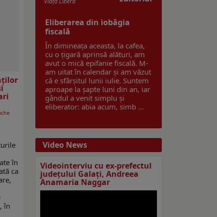
Viaţa Liberă
Eliberarea din iobăgia
fiscală
În dimineața aceasta, la cafea,
cu o țigară aprinsă alături, am
avut o mică epifanie fiscală. M-
am uitat în calendar și am văzut
ților
că e sfârșitul lunii iulie. Suntem
i
aproape la șapte luni din an, iar
ari
gândul a venit simplu și
eliberator: abia acum, simb ...
ache
Video News
urile
ate în
Videointerviu cu ex-prefectul
ată ca
judeţului Galaţi, Andreea
are,
Anamaria Naggar
e
, în