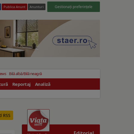
Gestionați preferințele
Publica Anunt
Anunturi
News
Bilă albă/Bilă neagră
tură
Reportaj
Analiză
ed RSS
Editorial