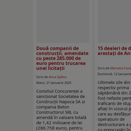
Două companii de
15 dealeri de 
construcţii, amendate
arestați de A
cu peste 285.000 de
euro pentru trucarea
unei licitaţii
Scris de
Mariana Con
Duminică, 12 Ianuarie
Scris de
Anca Spânu
Ultimele zile din
Marți, 21 Ianuarie 2025
respectiv prima
Consiliul Concurenței a
săptămână din 
sancționat Societatea de
fost nefaste pent
Construcții Napoca SA și
traficanți de stu
compania Beton
aflați în vizorul p
Constructorul SRL cu
care au desfășur
amendă în valoare totală
operațiuni de
de 1,42 milioane de lei
destructurare a 
(286.758 euro), pentru
cu preocupări în