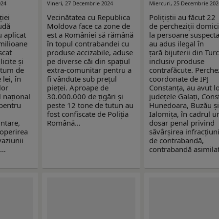
024
Vineri, 27 Decembrie 2024
Miercuri, 25 Decembrie 202
ţiei
Vecinătatea cu Republica
Polițiștii au făcut 22
udă
Moldova face ca zone de
de percheziții domici
 aplicat
est a României să rămână
la persoane suspecta
milioane
în topul contrabandei cu
au adus ilegal în
scat
produse accizabile, aduse
țară bijuterii din Turc
icite şi
pe diverse căi din spațiul
inclusiv produse
ntum de
extra-comunitar pentru a
contrafăcute. Perchezi
lei, în
fi vândute sub prețul
coordonate de IPJ
lor
pieței. Aproape de
Constanța, au avut lo
l naţional
30.000.000 de țigări și
județele Galaţi, Cons
 pentru
peste 12 tone de tutun au
Hunedoara, Buzău ş
fost confiscate de Poliția
Ialomița, în cadrul u
ntare,
Română…
dosar penal privind
operirea
săvârșirea infracțiun
aziunii
de contrabandă,
l…
contrabandă asimila