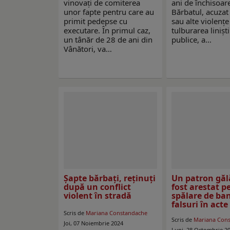
vinovați de comiterea
ani de închisoar
unor fapte pentru care au
Bărbatul, acuzat
primit pedepse cu
sau alte violențe
executare. În primul caz,
tulburarea liniști
un tânăr de 28 de ani din
publice, a…
Vânători, va…
Șapte bărbați, reținuți
Un patron găl
după un conflict
fost arestat p
violent în stradă
spălare de ban
falsuri în acte
Scris de
Mariana Constandache
Scris de
Mariana Con
Joi, 07 Noiembrie 2024
Luni, 28 Octombrie 2