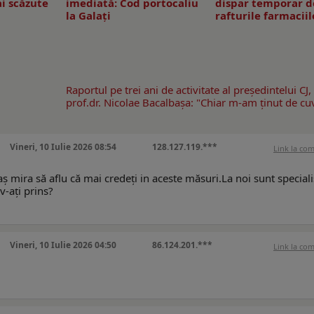
i scăzute
imediată: Cod portocaliu
dispar temporar d
la Galaţi
rafturile farmaciil
Raportul pe trei ani de activitate al preşedintelui CJ,
prof.dr. Nicolae Bacalbaşa: "Chiar m-am ţinut de cuv
Vineri, 10 Iulie 2026 08:54
128.127.119.***
Link la co
aș mira să aflu că mai credeți in aceste măsuri.La noi sunt speciali
v-ați prins?
Vineri, 10 Iulie 2026 04:50
86.124.201.***
Link la co