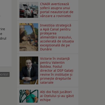
CNAIR avertizează
șoferii asupra unui
portal neautorizat de
e
vânzare a rovinietei
Investiția strategică
rire
a Apă Canal pentru
protejarea
le
alimentării orașului,
adrul
accelerată de situația
excepțională de pe
Dunăre
Victorie în instanță
pentru Valentin
Boldea. Fostul
director al DSP Galați
revine în instituție și
ROTEST
primește drepturile
salariale
Alți doi foști jucători
ai Oțelului și-au găsit
echipe