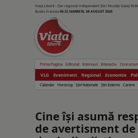
Viața Liberă - Ziar regional independent Știri Noutăți Galaţi Bră
Buzău Vrancea
06:32 SâMBăTă, 08 AUGUST 2026
Prima Pagina
Editorial
Interviuri
Interactiv
Concursur
VLG
Eveniment
Regional
Economie
Pol
Calendar
Horoscop
Ştiri Naţionale
Ştiri Externe
Cariere
Cine îşi asumă res
de avertisment de 