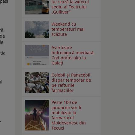
epăşi
lucrează la viitorul
sediu al Teatrului
„Gulliver”
Weekend cu
temperaturi mai
ră,
scăzute
 de
ia.
Avertizare
hidrologică imediată:
tia
Cod portocaliu la
Galaţi
Colebil și Panzcebil
dispar temporar de
ul
pe rafturile
farmaciilor
i
Peste 100 de
jandarmi vor fi
mobilizați la
Iarmarocul
v
Moldovenesc din
Tecuci