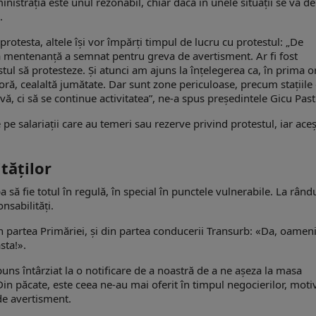
ministraţia este unul rezonabil, chiar dacă în unele situaţii se va d
.
protesta, altele îşi vor împărţi timpul de lucru cu protestul: „De
a mentenanță a semnat pentru greva de avertisment. Ar fi fost
l să protesteze. Şi atunci am ajuns la înţelegerea ca, în prima o
ă oră, cealaltă jumătate. Dar sunt zone periculoase, precum stațiile
ă, ci să se continue activitatea”, ne-a spus preşedintele Gicu Past
e salariaţii care au temeri sau rezerve privind protestul, iar aceş
tăţilor
să fie totul în regulă, în special în punctele vulnerabile. La rând
onsabilități.
 partea Primăriei, și din partea conducerii Transurb: «Da, oamen
sta!».
puns întârziat la o notificare de a noastră de a ne aşeza la masa
 Din păcate, este ceea ne-au mai oferit în timpul negocierilor, moti
de avertisment.