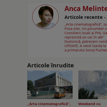
Anca Melint
Articole recente 
„Arta cinematografică”, su
Poza zilei. Un porumbel 
Consilierii locali ai PNL 
reprezintă un cec în alb”
Duminică, petrecem române
UPDATE. A venit Garda la 
a primarului Ionuţ Puche
Articole înrudite
„Arta cinematografică”,
Weekend cu