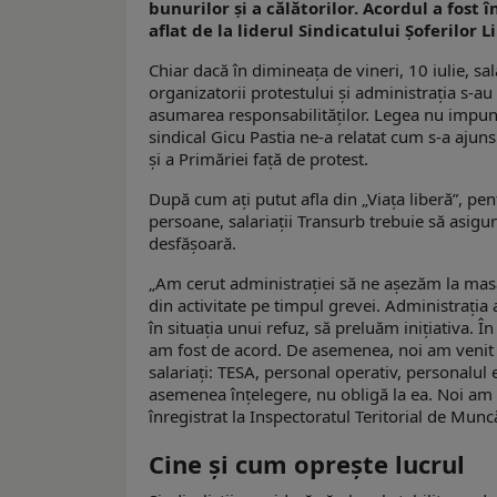
bunurilor şi a călătorilor. Acordul a fost
aflat de la liderul Sindicatului Şoferilor L
Chiar dacă în dimineaţa de vineri, 10 iulie, s
organizatorii protestului şi administraţia s-au 
asumarea responsabilităţilor. Legea nu impune 
sindical Gicu Pastia ne-a relatat cum s-a ajuns 
şi a Primăriei faţă de protest.
După cum aţi putut afla din „Viaţa liberă”, pen
persoane, salariaţii Transurb trebuie să asigu
desfășoară.
„Am cerut administraţiei să ne aşezăm la masa
din activitate pe timpul grevei. Administrația 
în situaţia unui refuz, să preluăm inițiativa. 
am fost de acord. De asemenea, noi am venit c
salariaţi: TESA, personal operativ, personalul 
asemenea înţelegere, nu obligă la ea. Noi am
înregistrat la Inspectoratul Teritorial de Muncă
Cine şi cum opreşte lucrul