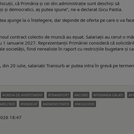
cuţii, că Primăria și cei din administraţie sunt deschiși să
și și democratici, aș putea spune”, ne-a declarat Gicu Pastia.
utea ajunge la o înţelegere, dar depinde de oferta pe care o va fac
ul contract colectiv de muncă au eşuat. Salariaţii au cerut o mă
u 1 ianuarie 2027. Reprezentanţii Primăriei consideră că solicitări
le societății, fiind nerealiste în raport cu restricțiile bugetare și c
din 20 iulie, salariaţii Transurb ar putea intra în grevă pe termen
GREVA DE AVERTISMENT
TRANSPORT
ACORD
PRIMARIA GALATI
P
ABILITATE
SINDICAT
ADMINISTRATIE
NEGOCIERI
 2026 18:47