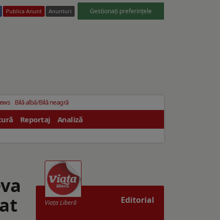
Gestionați preferințele
Publica Anunt
Anunturi
News
Bilă albă/Bilă neagră
tură
Reportaj
Analiză
eva
at
Editorial
Viaţa Liberă