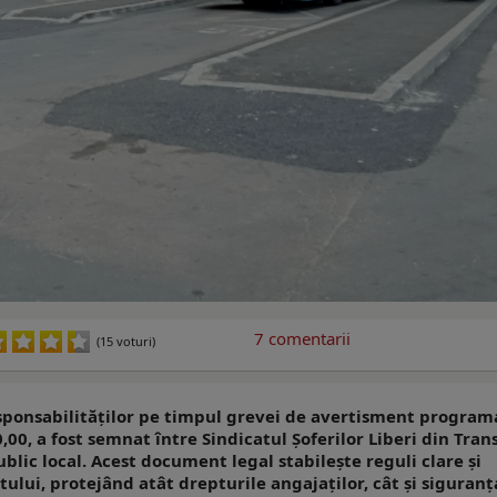
7
comentarii
(15 voturi)
sponsabilităţilor pe timpul grevei de avertisment program
10,00, a fost semnat între Sindicatul Şoferilor Liberi din Tra
ublic local. Acest document legal stabilește reguli clare și
stului, protejând atât drepturile angajaților, cât și siguranț