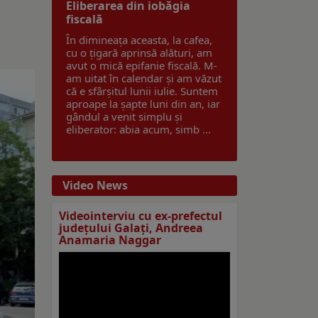
Eliberarea din iobăgia
fiscală
În dimineața aceasta, la cafea,
cu o țigară aprinsă alături, am
avut o mică epifanie fiscală. M-
am uitat în calendar și am văzut
că e sfârșitul lunii iulie. Suntem
aproape la șapte luni din an, iar
gândul a venit simplu și
eliberator: abia acum, simb ...
Video News
Videointerviu cu ex-prefectul
judeţului Galaţi, Andreea
Anamaria Naggar