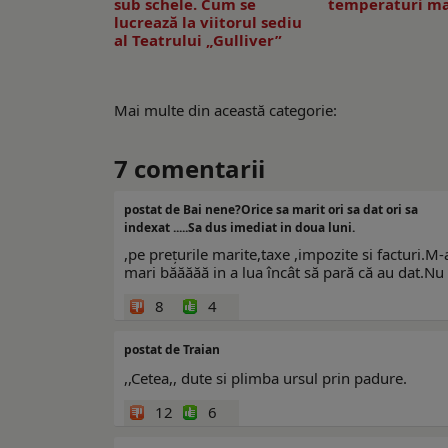
sub schele. Cum se
temperaturi ma
lucrează la viitorul sediu
al Teatrului „Gulliver”
Mai multe din această categorie:
7
comentarii
postat de Bai nene?Orice sa marit ori sa dat ori sa
indexat .....Sa dus imediat in doua luni.
,pe prețurile marite,taxe ,impozite si facturi.M-
mari băăăăă in a lua încât să pară că au dat.Nu 
8
4
postat de Traian
,,Cetea,, dute si plimba ursul prin padure.
12
6