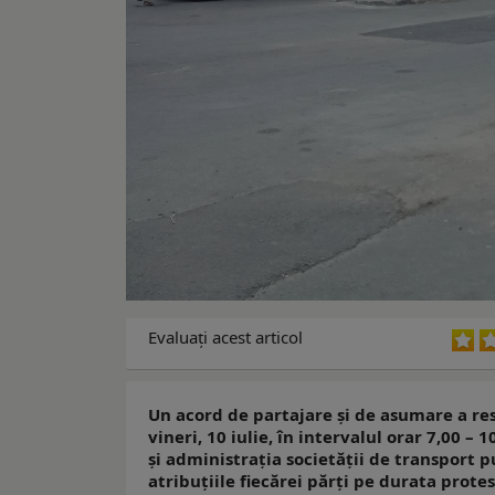
Evaluaţi acest articol
Un acord de partajare şi de asumare a re
vineri, 10 iulie, în intervalul orar 7,00 – 
şi administraţia societăţii de transport p
atribuțiile fiecărei părți pe durata prote