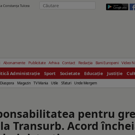
ila Constanţa Tulcea
i
Abonamente
Publicitate
Arhiva
Contact
Redacția
Bani Europeni
Video 
itică Administrație
Sport
Societate
Educație
Justiție
Cul
Diaspora
Magazin
TV Mania
Utile
Sfaturi
Unde Mergem
ponsabilitatea pentru gr
la Transurb. Acord închei