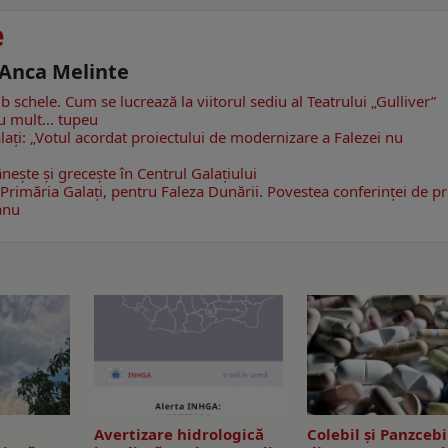
e
- Anca Melinte
b schele. Cum se lucrează la viitorul sediu al Teatrului „Gulliver”
cu mult… tupeu
Galaţi: „Votul acordat proiectului de modernizare a Falezei nu
şte şi greceşte în Centrul Galaţiului
Primăria Galaţi, pentru Faleza Dunării. Povestea conferinţei de p
anu
Avertizare hidrologică
Colebil și Panzcebi