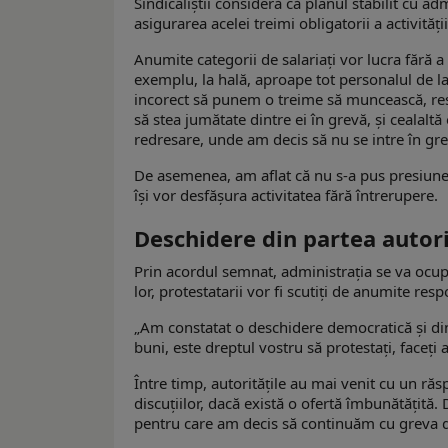
Sindicaliştii consideră că planul stabilit cu ad
asigurarea acelei treimi obligatorii a activităţii
Anumite categorii de salariaţi vor lucra fără a 
exemplu, la hală, aproape tot personalul de l
incorect să punem o treime să muncească, restu
să stea jumătate dintre ei în grevă, și cealalt
redresare, unde am decis să nu se intre în grev
De asemenea, am aflat că nu s-a pus presiune p
îşi vor desfăşura activitatea fără întrerupere.
Deschidere din partea autori
Prin acordul semnat, administraţia se va ocupa 
lor, protestatarii vor fi scutiţi de anumite resp
„Am constatat o deschidere democratică și din
buni, este dreptul vostru să protestaţi, faceți a
Între timp, autorităţile au mai venit cu un răs
discuţiilor, dacă există o ofertă îmbunătăţită.
pentru care am decis să continuăm cu greva 