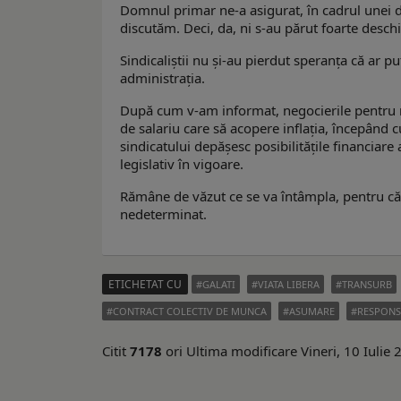
Domnul primar ne-a asigurat, în cadrul unei dis
discutăm. Deci, da, ni s-au părut foarte deschi
Sindicaliştii nu şi-au pierdut speranţa că ar p
administraţia.
După cum v-am informat, negocierile pentru no
de salariu care să acopere inflaţia, începând c
sindicatului depășesc posibilitățile financiare a
legislativ în vigoare.
Rămâne de văzut ce se va întâmpla, pentru că, 
nedeterminat.
ETICHETAT CU
GALATI
VIATA LIBERA
TRANSURB
CONTRACT COLECTIV DE MUNCA
ASUMARE
RESPONS
Citit
7178
ori
Ultima modificare Vineri, 10 Iulie