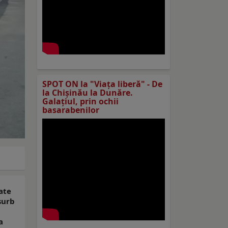
SPOT ON la "Viaţa liberă" - De
la Chișinău la Dunăre.
Galațiul, prin ochii
basarabenilor
ate
nsurb
a