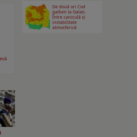
De două ori Cod
galben la Galaţi.
Între caniculă şi
instabilitate
atmosferică
resă
l