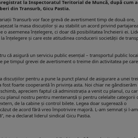
 înregistrat la Inspectoratul Teritorial de Muncă, după cum 
iberi din Transurb, Gicu Pastia.
alariaţii Transurb vor face grevă de avertisment timp de două ore,
aşezat la masa discuţiilor şi au stabilit un acord privind partajarea
o asemenea înţelegere, ci doar dă posibilitatea încheierii ei. Lid
la înţelegere şi care este atitudinea conducerii societăţii de trans
tru că asigură un serviciu public esențial – transportul public loca
re pe timpul grevei de avertisment o treime din activitatea pe care
 discuţiilor pentru a pune la punct planul de asigurare a unei tre
a fost foarte cooperantă în privința asta. Noi chiar ne gândiserăm 
În schimb, apreciem faptul că administrația a venit cu planul, cu ca
u planul nostru pentru mentenanţă şi pentru celelalte categorii 
extern, de la cabine şi control bilete. Legea doar sugerează o
 căzut de acord fără vreo împotrivire majoră. L-am semnat şi l-am
”, ne-a declarat liderul sindical Gicu Pastia.