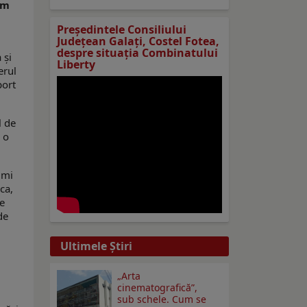
am
Preşedintele Consiliului
Judeţean Galaţi, Costel Fotea,
despre situaţia Combinatului
 şi
Liberty
erul
port
l de
 o
imi
ca,
re
de
Ultimele Ştiri
„Arta
cinematografică”,
sub schele. Cum se