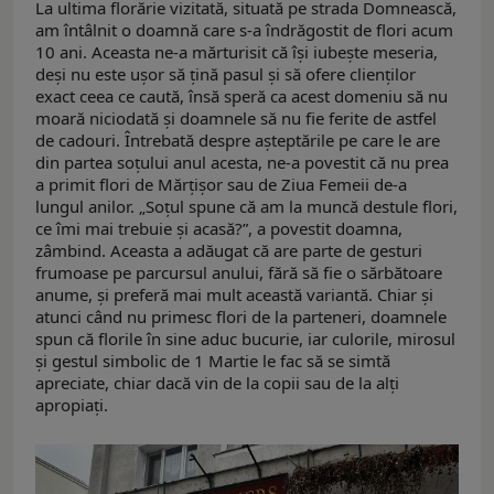
La ultima florărie vizitată, situată pe strada Domnească,
am întâlnit o doamnă care s-a îndrăgostit de flori acum
10 ani. Aceasta ne-a mărturisit că își iubește meseria,
deși nu este ușor să țină pasul și să ofere clienților
exact ceea ce caută, însă speră ca acest domeniu să nu
moară niciodată și doamnele să nu fie ferite de astfel
de cadouri. Întrebată despre așteptările pe care le are
din partea soțului anul acesta, ne-a povestit că nu prea
a primit flori de Mărțișor sau de Ziua Femeii de-a
lungul anilor. „Soțul spune că am la muncă destule flori,
ce îmi mai trebuie și acasă?”, a povestit doamna,
zâmbind. Aceasta a adăugat că are parte de gesturi
frumoase pe parcursul anului, fără să fie o sărbătoare
anume, și preferă mai mult această variantă. Chiar și
atunci când nu primesc flori de la parteneri, doamnele
spun că florile în sine aduc bucurie, iar culorile, mirosul
și gestul simbolic de 1 Martie le fac să se simtă
apreciate, chiar dacă vin de la copii sau de la alţi
apropiaţi.