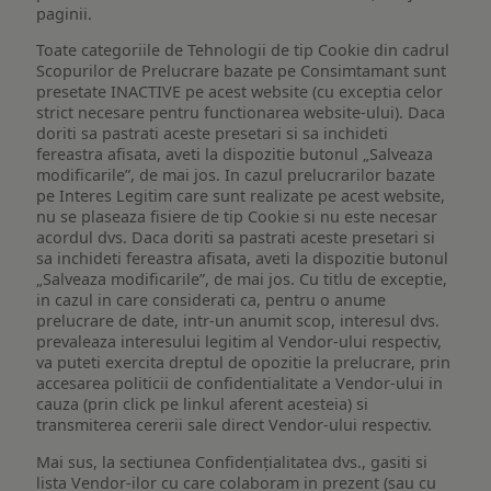
paginii.
Toate categoriile de Tehnologii de tip Cookie din cadrul
Scopurilor de Prelucrare bazate pe Consimtamant sunt
presetate INACTIVE pe acest website (cu exceptia celor
strict necesare pentru functionarea website-ului). Daca
doriti sa pastrati aceste presetari si sa inchideti
fereastra afisata, aveti la dispozitie butonul „Salveaza
modificarile”, de mai jos. In cazul prelucrarilor bazate
pe Interes Legitim care sunt realizate pe acest website,
nu se plaseaza fisiere de tip Cookie si nu este necesar
acordul dvs. Daca doriti sa pastrati aceste presetari si
sa inchideti fereastra afisata, aveti la dispozitie butonul
„Salveaza modificarile”, de mai jos. Cu titlu de exceptie,
in cazul in care considerati ca, pentru o anume
prelucrare de date, intr-un anumit scop, interesul dvs.
prevaleaza interesului legitim al Vendor-ului respectiv,
va puteti exercita dreptul de opozitie la prelucrare, prin
accesarea politicii de confidentialitate a Vendor-ului in
cauza (prin click pe linkul aferent acesteia) si
transmiterea cererii sale direct Vendor-ului respectiv.
Mai sus, la sectiunea Confidențialitatea dvs., gasiti si
lista Vendor-ilor cu care colaboram in prezent (sau cu