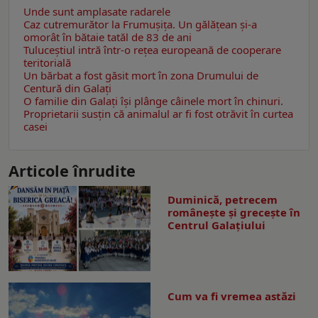
Unde sunt amplasate radarele
Caz cutremurător la Frumușița. Un gălățean și-a
omorât în bătaie tatăl de 83 de ani
Tuluceștiul intră într-o rețea europeană de cooperare
teritorială
Un bărbat a fost găsit mort în zona Drumului de
Centură din Galați
O familie din Galați își plânge câinele mort în chinuri.
Proprietarii susțin că animalul ar fi fost otrăvit în curtea
casei
Articole înrudite
Duminică, petrecem
româneşte şi greceşte în
Centrul Galaţiului
Cum va fi vremea astăzi