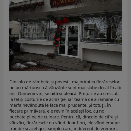
Dincolo de zâmbete și povești, majoritatea florăreselor
ne-au mărturisit că vânzările sunt mai slabe decât în alți
ani. Oamenii vin, se uită și pleacă. Prețurile au crescut,
la fel și costurile de achiziție, iar teama de a rămâne cu
marfa nevândută le face mai prudente. Și totuși, în
fiecare primăvară, ele revin în același loc, cu noi
buchete pline de culoare. Pentru că, dincolo de cifre și
vânzări, florăresele nu vând doar flori, ele vând emoție,
tradiție și acel gest simplu care, indiferent de vremuri,