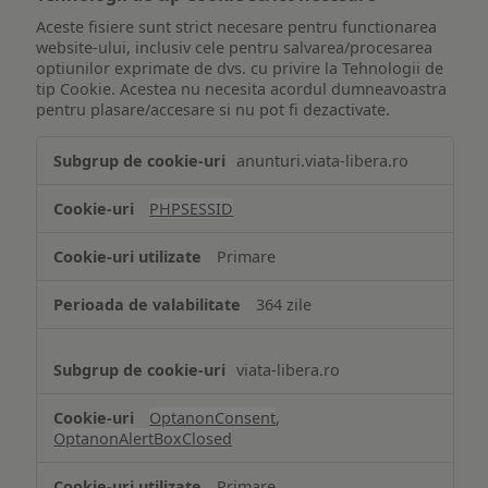
Aceste fisiere sunt strict necesare pentru functionarea
website-ului, inclusiv cele pentru salvarea/procesarea
optiunilor exprimate de dvs. cu privire la Tehnologii de
tip Cookie. Acestea nu necesita acordul dumneavoastra
pentru plasare/accesare si nu pot fi dezactivate.
Tehnologii
anunturi.viata-libera.ro
de
tip
PHPSESSID
Cookie
strict
Primare
necesare
364 zile
viata-libera.ro
OptanonConsent
,
OptanonAlertBoxClosed
Primare