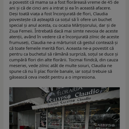
a povestit că mama sa a fost florăreasă vreme de 45 de
ani și că de cinci ani a intrat și ea în această afacere.
Deși toată viața a fost înconjurată de flori, Claudia
povestește că așteaptă ca soțul să îi ofere un buchet
special și anul acesta, cu ocazia Mărțișorului, dar și de
Ziua Femeii. Întrebată dacă mai simte nevoia de aceste
atenții, având în vedere că e înconjurată zilnic de aceste
frumuseți, Claudia ne-a mărturisit că gestul contează și
că toate femeile merită flori. Aceasta ne-a povestit că
pentru ca buchetul să rămână surpriză, soțul se duce și
cumpără flori din alte florării. Tocmai fiindcă, din cauza
meseriei, vede zilnic atât de multe soiuri, Claudia ne
spune că nu îi plac florile banale, iar soțul trebuie să
găsească ceva inedit pentru a o impresiona.