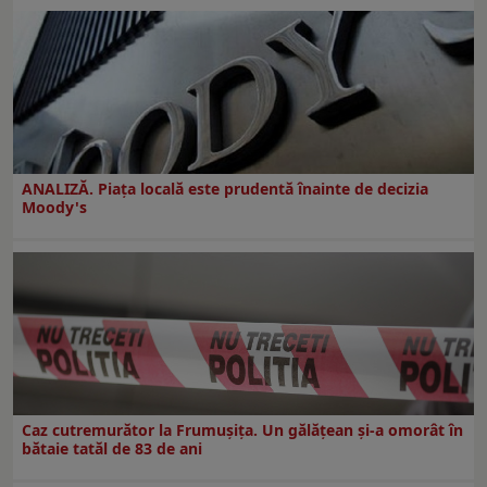
ANALIZĂ. Piața locală este prudentă înainte de decizia
Moody's
Caz cutremurător la Frumușița. Un gălățean și-a omorât în
bătaie tatăl de 83 de ani