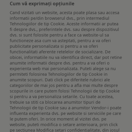
Cum vă exprimați opțiunile
Cand vizitati un website, acesta poate plasa sau accesa
informatii pe/din browserul dvs., prin intermediul
Tehnologiilor de tip Cookie. Aceste informatii ar putea
fi despre dvs., preferintele dvs. sau despre dispozitivul
dvs. si sunt folosite pentru a face ca website-ul sa
functioneze asa cum va asteptati, pentru a va oferi
publicitate personalizata si pentru a va oferi
functionalitati aferente retelelor de socializare. De
obicei, informatiile nu va identifica direct, dar pot retine
anumite informatii despre dvs. pentru a va oferi o
experienta web mai personalizata. Puteti alege sa nu
permiteti folosirea Tehnologiilor de tip Cookie in
anumite scopuri. Dati click pe diferitele rubrici ale
categoriilor de mai jos pentru a afla mai multe despre
scopurile in care putem folosi Tehnologii de tip Cookie
si pentru a va personaliza setarile. Cu toate acestea,
trebuie sa stiti ca blocarea anumitor tipuri de
Tehnologii de tip Cookie sau a anumitor Vendor-i poate
influenta experienta dvs. pe website si serviciile pe care
le putem oferi. In orice moment al vizitei dvs. pe
website, puteti modifica o setare anterioara, prin click
pe sectiunea Modifica setari confidentialitate, din josul