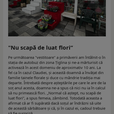
"Nu scapă de luat flori”
Pe următoarea "vestitoare" a primăverii am întâlnit-o în
stația de autobuz din zona Țiglina și ne-a mărturisit că
activează în acest domeniu de aproximativ 10 ani. La
fel ca în cazul Claudiei, și această doamnă a învățat din
familie tainele florale și duce cu mândrie tradiția mai
departe. Întrebată despre așteptările pe care le are de la
soț anul acesta, doamna ne-a spus că nici nu ia în calcul
să nu primească flori. „Normal că aștept, nu scapă de
luat flori”, a spus femeia, zâmbind. Totodată aceasta a
afirmat că ar fi supărată dacă soțul ar îndrăzni să uite
de această sărbătoare și că, și în cazul ei, cadoul trebuie
să fie surpriză.