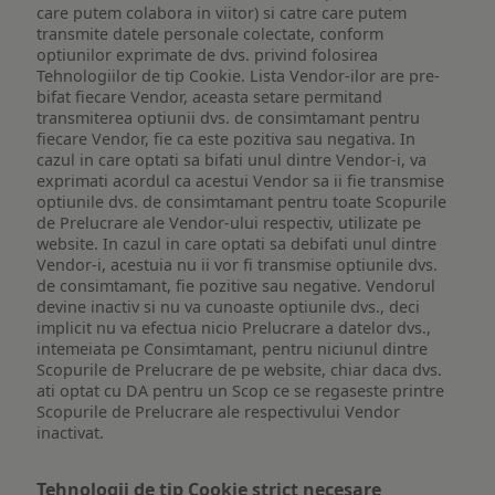
care putem colabora in viitor) si catre care putem
transmite datele personale colectate, conform
optiunilor exprimate de dvs. privind folosirea
Tehnologiilor de tip Cookie. Lista Vendor-ilor are pre-
bifat fiecare Vendor, aceasta setare permitand
transmiterea optiunii dvs. de consimtamant pentru
fiecare Vendor, fie ca este pozitiva sau negativa. In
cazul in care optati sa bifati unul dintre Vendor-i, va
exprimati acordul ca acestui Vendor sa ii fie transmise
optiunile dvs. de consimtamant pentru toate Scopurile
de Prelucrare ale Vendor-ului respectiv, utilizate pe
website. In cazul in care optati sa debifati unul dintre
Vendor-i, acestuia nu ii vor fi transmise optiunile dvs.
de consimtamant, fie pozitive sau negative. Vendorul
devine inactiv si nu va cunoaste optiunile dvs., deci
implicit nu va efectua nicio Prelucrare a datelor dvs.,
intemeiata pe Consimtamant, pentru niciunul dintre
Scopurile de Prelucrare de pe website, chiar daca dvs.
ati optat cu DA pentru un Scop ce se regaseste printre
Scopurile de Prelucrare ale respectivului Vendor
inactivat.
Tehnologii de tip Cookie strict necesare