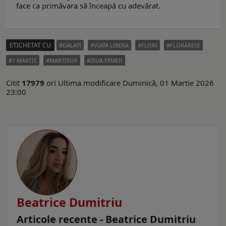
face ca primăvara să înceapă cu adevărat.
ETICHETAT CU
GALATI
VIATA LIBERA
FLORI
FLORARESE
1 MARTIE
MARTISOR
ZIUA FEMEII
Citit
17979
ori
Ultima modificare Duminică, 01 Martie 2026
23:00
Beatrice Dumitriu
Articole recente - Beatrice Dumitriu