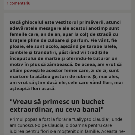
1
comentariu
Dacă ghiocelul este vestitorul primăverii, atunci
adevăratele mesagere ale acestui anotimp sunt
femeile care, an de an, apar la colț de stradă cu
brațele pline de culoare și parfum. Fie vânt, fie
ploaie, ele sunt acolo, așezând pe tarabe lalele,
zambile și trandafiri, păstrând vii tradițiile
începutului de martie și oferindu-le tuturor un
motiv în plus să zâmbească. De aceea, am vrut să
aflăm poveștile acestor femei care, zi de zi, sunt
martore la atâtea gesturi de iubire. Și, mai ales,
am vrut să știm dacă ele, cele care vând flori, mai
așteaptă flori acasă.
"Vreau să primesc un buchet
extraordinar, nu ceva banal"
Primul popas a fost la florăria “Caliypso Claudia”, unde
am cunoscut-o pe Claudia, o doamnă pentru care
iubirea pentru flori s-a moștenit din familie. Aceasta ne-