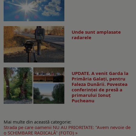
Unde sunt amplasate
radarele
UPDATE. A venit Garda la
Primăria Galaţi, pentru
Faleza Dunării. Povestea
conferinţei de presă a
primarului Ionuţ
Pucheanu
Mai multe din această categorie:
Strada pe care oamenii NU AU PRIORITATE: "Avem nevoie de
o SCHIMBARE RADICALĂ" (FOTO) »