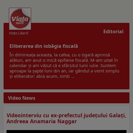
Editorial
Viaţa Liberă
Eliberarea din iobăgia fiscală
În dimineața aceasta, la cafea, cu o țigară aprinsă
alături, am avut o mică epifanie fiscală. M-am uitat în
calendar și am văzut că e sfârșitul lunii iulie. Suntem
aproape la șapte luni din an, iar gândul a venit simplu
și eliberator: abia acum, simb ...
Video News
Videointerviu cu ex-prefectul judeţului Galaţi,
Andreea Anamaria Naggar