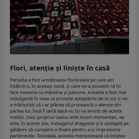
Flori, atenție și liniște în casă
Persidia a fost următoarea florăreasă pe care am
întâlnit-o, în aceeași zonă, și care ne-a povestit că își
face meseria cu mândrie și pasiune. Aceasta a fost mai
indulgentă în ceea ce privește așteptările de la soț și ne-
a mărturisit că i-ar plăcea să primească o atenție din
partea lui, însă îl iartă dacă nu își va aminti de aceste
tradiții. Deși propriul cadou este incert momentan, ea
este, în aceste zile, mesagerul dragostei și îi așteaptă pe
gălățeni să cumpere o floare pentru a-și impresiona
partenerele. Totodată, aceasta menționează că liniștea