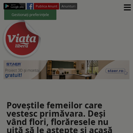
≡
Publica Anunt
Anunturi
Gestionați preferințele
Poveștile femeilor care
vestesc primăvara. Deși
vând flori, florăresele nu
uită să le aștepte și acasă