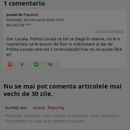
1
comentariu
postat de
Popovici
Sâmbătă, 28 Februarie 2026 15:41
86.120.239.***
Link la comentariu
Dar Locala, Politia Locala ce tot se baga în seama, nu le e
rușine?Ieși sa te bucuri de flori și mărțișoare și dai de
Politia Locala care tot ii controlează!Chiar nu se poate fără
ei?
8
18
Nu se mai pot comenta articolele mai
vechi de 30 zile.
Sunteți aici:
Acasă
Reportaj
Poveștile femeilor care vestesc primăvara. Deși vând flori,
florăresele nu uită să le aștepte și acasă