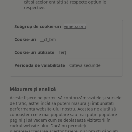
cât și acelor entități să respecte opțiunile
respective.
Asigurarea
vimeo.com
funcționalităților
website-
__cf_bm
ului
Terț
Câteva secunde
Măsurare și analiză
Aceste fișiere ne permit să contorizăm vizitele și sursele
de trafic, astfel încât să putem măsura și îmbunătăți
performanța website-ului nostru. Acestea ne ajută să
cunoaștem cele mai populare sau mai puțin populare
pagini și să vedem cum se deplasează vizitatorii în
cadrul website-ului. Dacă nu permiteți
plasarea/accesarea acestor fișiere, nu vom ști când ați