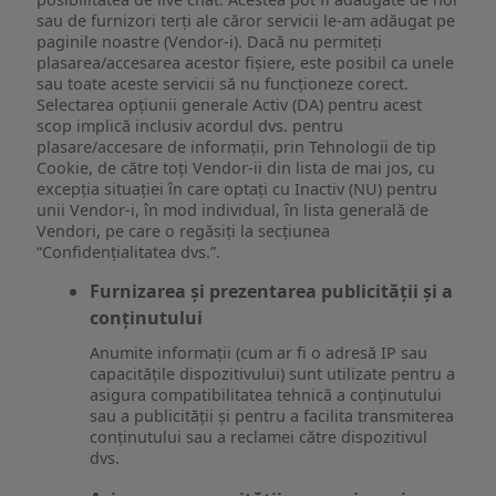
sau de furnizori terți ale căror servicii le-am adăugat pe
paginile noastre (Vendor-i). Dacă nu permiteți
plasarea/accesarea acestor fișiere, este posibil ca unele
sau toate aceste servicii să nu funcționeze corect.
Selectarea opțiunii generale Activ (DA) pentru acest
scop implică inclusiv acordul dvs. pentru
plasare/accesare de informații, prin Tehnologii de tip
Cookie, de către toți Vendor-ii din lista de mai jos, cu
excepția situației în care optați cu Inactiv (NU) pentru
unii Vendor-i, în mod individual, în lista generală de
Vendori, pe care o regăsiți la secțiunea
“Confidențialitatea dvs.”.
Furnizarea și prezentarea publicității și a
conținutului
Anumite informații (cum ar fi o adresă IP sau
capacitățile dispozitivului) sunt utilizate pentru a
asigura compatibilitatea tehnică a conținutului
sau a publicității și pentru a facilita transmiterea
conținutului sau a reclamei către dispozitivul
dvs.