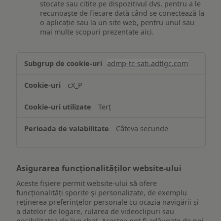
stocate sau citite pe dispozitivul dvs. pentru a le
recunoaște de fiecare dată când se conectează la
o aplicație sau la un site web, pentru unul sau
mai multe scopuri prezentate aici.
Stocarea
admp-tc-sati.adtlgc.com
și/sau
accesarea
cX_P
informațiilor
de
Terț
pe
un
Câteva secunde
dispozitiv
Asigurarea funcționalităților website-ului
Aceste fișiere permit website-ului să ofere
funcționalități sporite și personalizate, de exemplu
reţinerea preferinţelor personale cu ocazia navigării și
a datelor de logare, rularea de videoclipuri sau
posibilitatea de live chat. Acestea pot fi adăugate de noi