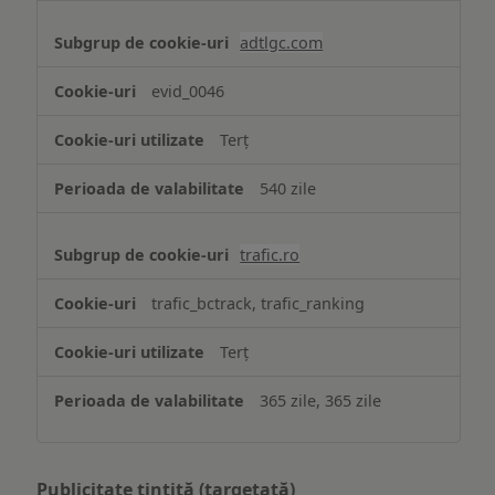
adtlgc.com
evid_0046
Terț
540 zile
trafic.ro
trafic_bctrack, trafic_ranking
Terț
365 zile, 365 zile
Publicitate țintită (targetată)