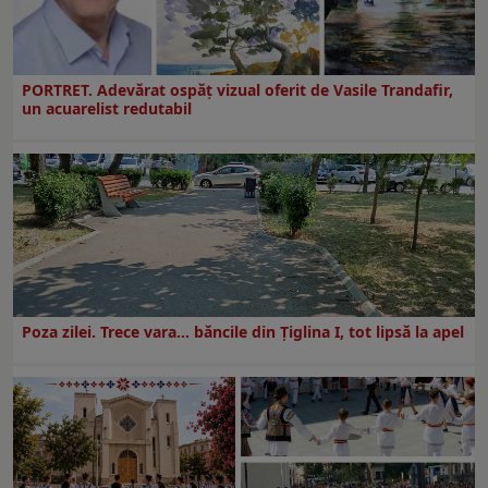
PORTRET. Adevărat ospăț vizual oferit de Vasile Trandafir,
un acuarelist redutabil
Poza zilei. Trece vara… băncile din Ţiglina I, tot lipsă la apel