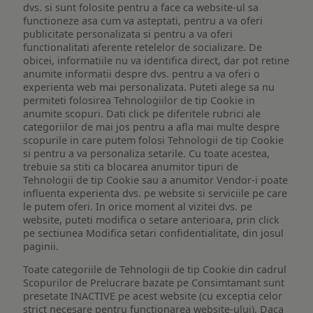
dvs. si sunt folosite pentru a face ca website-ul sa
functioneze asa cum va asteptati, pentru a va oferi
publicitate personalizata si pentru a va oferi
functionalitati aferente retelelor de socializare. De
obicei, informatiile nu va identifica direct, dar pot retine
anumite informatii despre dvs. pentru a va oferi o
experienta web mai personalizata. Puteti alege sa nu
permiteti folosirea Tehnologiilor de tip Cookie in
anumite scopuri. Dati click pe diferitele rubrici ale
categoriilor de mai jos pentru a afla mai multe despre
scopurile in care putem folosi Tehnologii de tip Cookie
si pentru a va personaliza setarile. Cu toate acestea,
trebuie sa stiti ca blocarea anumitor tipuri de
Tehnologii de tip Cookie sau a anumitor Vendor-i poate
influenta experienta dvs. pe website si serviciile pe care
le putem oferi. In orice moment al vizitei dvs. pe
website, puteti modifica o setare anterioara, prin click
pe sectiunea Modifica setari confidentialitate, din josul
paginii.
Toate categoriile de Tehnologii de tip Cookie din cadrul
Scopurilor de Prelucrare bazate pe Consimtamant sunt
presetate INACTIVE pe acest website (cu exceptia celor
strict necesare pentru functionarea website-ului). Daca