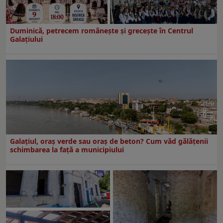
Duminică, petrecem româneşte şi greceşte în Centrul
Galaţiului
Galațiul, oraș verde sau oraș de beton? Cum văd gălățenii
schimbarea la față a municipiului