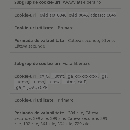
www.viata-libera.ro
și
analiză
evid_set_0046
,
evid_0046
,
adptset_0046
Primare
Câteva secunde, 90 zile,
Câteva secunde
viata-libera.ro
cX_G
,
__utmt
,
_ga_xxxxxxxxxx
,
_ga
,
__utmb
,
__utma
,
__utmz
,
__utmc
,
cX_P
,
_ga_YTJQVQYCPP
Primare
394 zile, Câteva
secunde, 399 zile, 399 zile, Câteva secunde, 399
zile, 182 zile, 364 zile, 394 zile, 729 zile