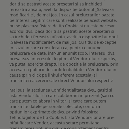
doriti sa pastrati aceste presetari si sa inchideti
fereastra afisata, aveti la dispozitie butonul „Salveaza
modificarile”, de mai jos. In cazul prelucrarilor bazate
pe Interes Legitim care sunt realizate pe acest website,
nu se plaseaza fisiere de tip Cookie si nu este necesar
acordul dvs. Daca doriti sa pastrati aceste presetari si
sa inchideti fereastra afisata, aveti la dispozitie butonul
„Salveaza modificarile”, de mai jos. Cu titlu de exceptie,
in cazul in care considerati ca, pentru o anume
prelucrare de date, intr-un anumit scop, interesul dvs.
prevaleaza interesului legitim al Vendor-ului respectiv,
va puteti exercita dreptul de opozitie la prelucrare, prin
accesarea politicii de confidentialitate a Vendor-ului in
cauza (prin click pe linkul aferent acesteia) si
transmiterea cererii sale direct Vendor-ului respectiv.
Mai sus, la sectiunea Confidențialitatea dvs., gasiti si
lista Vendor-ilor cu care colaboram in prezent (sau cu
care putem colabora in viitor) si catre care putem
transmite datele personale colectate, conform
optiunilor exprimate de dvs. privind folosirea
Tehnologiilor de tip Cookie. Lista Vendor-ilor are pre-
bifat fiecare Vendor, aceasta setare permitand
transmiterea optiunii dvs. de consimtamant pentru