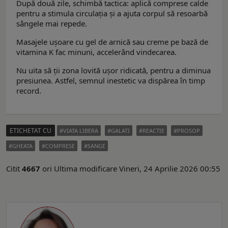
După două zile, schimbă tactica: aplică comprese calde
pentru a stimula circulația și a ajuta corpul să resoarbă
sângele mai repede.
Masajele ușoare cu gel de arnică sau creme pe bază de
vitamina K fac minuni, accelerând vindecarea.
Nu uita să ții zona lovită ușor ridicată, pentru a diminua
presiunea. Astfel, semnul inestetic va dispărea în timp
record.
ETICHETAT CU
VIATA LIBERA
GALATI
REACTIE
PROSOP
GHEATA
COMPRESE
SANGE
Citit
4667
ori
Ultima modificare Vineri, 24 Aprilie 2026 00:55