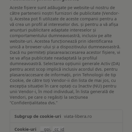
Aceste fișiere sunt adăugate pe website-ul nostru de
către partenerii noștri furnizori de publicitate (Vendor-
i). Acestea pot fi utilizate de aceste companii pentru a
vă crea un profil al intereselor dvs. și pentru a vă afișa
anunțuri publicitare adaptate intereselor și
comportamentului dumneavoastră, inclusiv pe alte
website-uri. Acestea funcționează prin identificarea
unică a browser-ului și a dispozitivului dumneavoastră.
Dacă nu permiteți plasarea/accesarea acestor fișiere, vi
se va afișa publicitate neadaptată la profilul
dumneavoastră. Selectarea opțiunii generale Activ (DA)
pentru acest scop implică inclusiv acordul dvs. pentru
plasare/accesare de informații, prin Tehnologii de tip
Cookie, de către toți Vendor-ii din lista de mai jos, cu
excepția situației în care optați cu Inactiv (NU) pentru
unii Vendor-i, în mod individual, în lista generală de
Vendori, pe care o regăsiți la secțiunea
“Confidențialitatea dvs.”
Publicitate
viata-libera.ro
țintită
(targetată)
__gpi
,
_cc_id