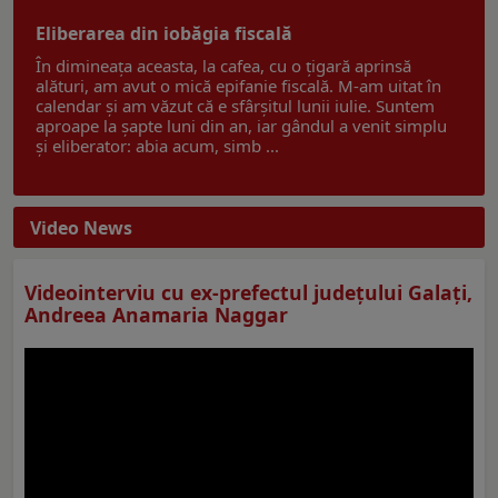
Eliberarea din iobăgia fiscală
În dimineața aceasta, la cafea, cu o țigară aprinsă
alături, am avut o mică epifanie fiscală. M-am uitat în
calendar și am văzut că e sfârșitul lunii iulie. Suntem
aproape la șapte luni din an, iar gândul a venit simplu
și eliberator: abia acum, simb ...
Video News
Videointerviu cu ex-prefectul judeţului Galaţi,
Andreea Anamaria Naggar