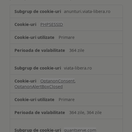
Tehnologii
anunturi.viata-libera.ro
de
tip
PHPSESSID
Cookie
strict
Primare
necesare
364 zile
viata-libera.ro
OptanonConsent
,
OptanonAlertBoxClosed
Primare
364 zile, 364 zile
quantserve.com