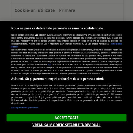
Primare
389 zile, 269 zile
Nouă ne pasă ca datele tale personale să rămână confidențiale
Noi și partenerii noștri
585
stocăm și/sau accesăm informații pe dispozitivul dvs., precum identificatorii cookie
unici pentru prelucrarea datelor cu caracter personal. Puteți accepta sau gestiona preferințele dvs. făcând clic
turn.com
mai jos, respectiv vă puteți opune utilizării unui interes legitim în orice moment pe pagina cu politica de
confidențialitate. Aceste alegeri vor fi raportate partenerilor noștri și nu vă vor afecta navigarea.
Mai multe
detalii
Noi si partenerii nostri (retelele de socializare si agentiile de publicitate partenere, precum si furnizorii nostri de
servicii de date analitice) prelucram date pentru a permite website-ului sa functioneze, pentru a personaliza
uid
continutul si anunturile publicitare afisate in functie de interesele si/sau profilul dvs., pentru a va oferi
functionalitati aferente retelelor de socializare si pentru a analiza traficul pe website. Beneficiati de drepturile
prevazute de art. 15-22 din GDPR in legatura cu prelucrarea datelor cu caracter personal. Aceste drepturi pot fi
exercitate prin modalitatea indicata
aici
. Prin click pe “ACCEPT TOATE”, acceptati folosirea tuturor Tehnologiilor
Terț
de tip Cookie, care implica inclusiv acceptul dvs. cu privire la stocarea/accesarea informatiilor de catre Vendor-ii
cu care colaboram. Prin click pe “VREAU SA MODIFIC SETARILE INDIVIDUAL” puteti schimba preferintele in mod
individual, mai putin cele legate de cookie strict necesare pentru functionarea website-ului.
Atât noi, cât și partenerii noștri prelucrăm datele pentru a oferi:
179 zile
Dezvoltarea și îmbunătățirea serviciilor. Utilizarea profilurilor pentru selectarea conținutului personalizat.
Măsurarea performanței reclamelor. Stocarea și/sau accesarea informațiilor de pe un dispozitiv. Utilizarea
profilurilor pentru selectarea publicității personalizate. Crearea profilurilor de conținut personalizat. Utilizarea
datelor limitate pentru a selecta conținutul. Crearea profilurilor pentru publicitate personalizată. Măsurarea
hit.gemius.pl
performanței conținutului. Înțelegerea publicului prin statistici sau combinații de date din surse diferite.
Utilizarea de date limitate pentru a selecta publicitatea. Date precise de geolocație și identificarea prin scanarea
dispozitivului.
Listă parteneri (furnizori)
Gdynp, Gtest, Gdyn, Gtestem, receive-
cookie-deprecation
ACCEPT TOATE
VREAU SA MODIFIC SETARILE INDIVIDUAL
Terț