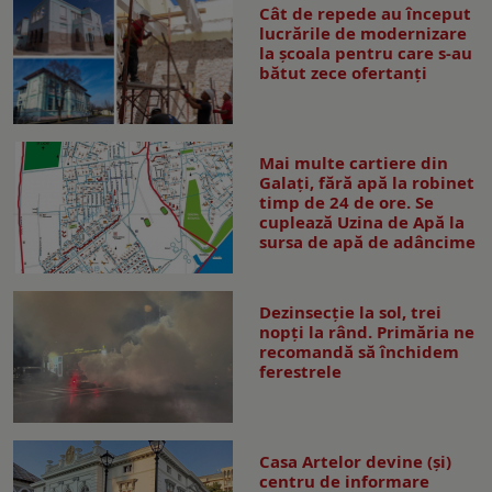
Cât de repede au început
lucrările de modernizare
la şcoala pentru care s-au
bătut zece ofertanţi
Mai multe cartiere din
Galați, fără apă la robinet
timp de 24 de ore. Se
cuplează Uzina de Apă la
sursa de apă de adâncime
Dezinsecţie la sol, trei
nopţi la rând. Primăria ne
recomandă să închidem
ferestrele
Casa Artelor devine (şi)
centru de informare