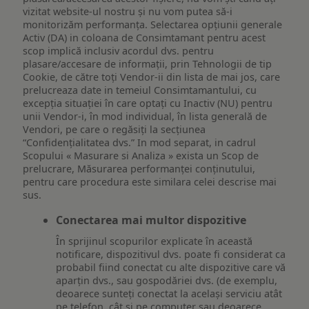
vizitat website-ul nostru și nu vom putea să-i
monitorizăm performanța. Selectarea opțiunii generale
Activ (DA) in coloana de Consimtamant pentru acest
scop implică inclusiv acordul dvs. pentru
plasare/accesare de informații, prin Tehnologii de tip
Cookie, de către toți Vendor-ii din lista de mai jos, care
prelucreaza date in temeiul Consimtamantului, cu
excepția situației în care optați cu Inactiv (NU) pentru
unii Vendor-i, în mod individual, în lista generală de
Vendori, pe care o regăsiți la secțiunea
“Confidențialitatea dvs.” In mod separat, in cadrul
Scopului « Masurare si Analiza » exista un Scop de
prelucrare, Măsurarea performanței conținutului,
pentru care procedura este similara celei descrise mai
sus.
Conectarea mai multor dispozitive
În sprijinul scopurilor explicate în această
notificare, dispozitivul dvs. poate fi considerat ca
probabil fiind conectat cu alte dispozitive care vă
aparțin dvs., sau gospodăriei dvs. (de exemplu,
deoarece sunteți conectat la același serviciu atât
pe telefon, cât și pe computer sau deoarece