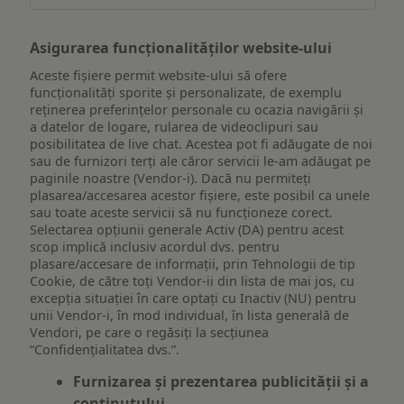
Asigurarea funcționalităților website-ului
Aceste fișiere permit website-ului să ofere
funcționalități sporite și personalizate, de exemplu
reţinerea preferinţelor personale cu ocazia navigării și
a datelor de logare, rularea de videoclipuri sau
posibilitatea de live chat. Acestea pot fi adăugate de noi
sau de furnizori terți ale căror servicii le-am adăugat pe
paginile noastre (Vendor-i). Dacă nu permiteți
plasarea/accesarea acestor fișiere, este posibil ca unele
sau toate aceste servicii să nu funcționeze corect.
Selectarea opțiunii generale Activ (DA) pentru acest
scop implică inclusiv acordul dvs. pentru
plasare/accesare de informații, prin Tehnologii de tip
Cookie, de către toți Vendor-ii din lista de mai jos, cu
excepția situației în care optați cu Inactiv (NU) pentru
unii Vendor-i, în mod individual, în lista generală de
Vendori, pe care o regăsiți la secțiunea
“Confidențialitatea dvs.”.
Furnizarea și prezentarea publicității și a
conținutului