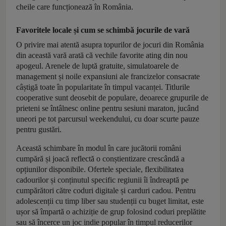
cheile care funcționează în România.
Favoritele locale și cum se schimbă jocurile de vară
O privire mai atentă asupra topurilor de jocuri din România
din această vară arată că vechile favorite ating din nou
apogeul. Arenele de luptă gratuite, simulatoarele de
management și noile expansiuni ale francizelor consacrate
câștigă toate în popularitate în timpul vacanței. Titlurile
cooperative sunt deosebit de populare, deoarece grupurile de
prieteni se întâlnesc online pentru sesiuni maraton, jucând
uneori pe tot parcursul weekendului, cu doar scurte pauze
pentru gustări.
Această schimbare în modul în care jucătorii români
cumpără și joacă reflectă o conștientizare crescândă a
opțiunilor disponibile. Ofertele speciale, flexibilitatea
cadourilor și conținutul specific regiunii îi îndreaptă pe
cumpărători către coduri digitale și carduri cadou. Pentru
adolescenții cu timp liber sau studenții cu buget limitat, este
ușor să împartă o achiziție de grup folosind coduri preplătite
sau să încerce un joc indie popular în timpul reducerilor