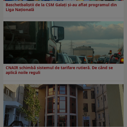
Baschetbaliștii de la CSM Galați și-au aflat programul din
Liga Națională
CNAIR schimbă sistemul de tarifare rutieră. De când se
aplică noile reguli