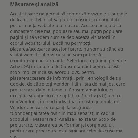
Măsurare și analiză
Aceste fișiere ne permit să contorizăm vizitele și sursele
de trafic, astfel încât să putem măsura și îmbunătăți
performanța website-ului nostru. Acestea ne ajută să
cunoaștem cele mai populare sau mai puțin populare
pagini și să vedem cum se deplasează vizitatorii în
cadrul website-ului. Dacă nu permiteți
plasarea/accesarea acestor fișiere, nu vom ști când ați
vizitat website-ul nostru și nu vom putea să-i
monitorizăm performanța. Selectarea opțiunii generale
Activ (DA) in coloana de Consimtamant pentru acest
scop implică inclusiv acordul dvs. pentru
plasare/accesare de informații, prin Tehnologii de tip
Cookie, de către toți Vendor-ii din lista de mai jos, care
prelucreaza date in temeiul Consimtamantului, cu
excepția situației în care optați cu Inactiv (NU) pentru
unii Vendor-i, în mod individual, în lista generală de
Vendori, pe care o regăsiți la secțiunea
“Confidențialitatea dvs.” In mod separat, in cadrul
Scopului « Masurare si Analiza » exista un Scop de
prelucrare, Măsurarea performanței conținutului,
pentru care procedura este similara celei descrise mai
sus.