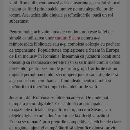
vară. Românii menționează adesea ușurința accesului și jocul
instant ca fiind principalele motive pentru alegerile lor de
jocuri. Aici achizițiile digitale și reîncărcările joacă un rol
subestimat.
Pentru mulți, achiziționarea de conținut nou este la fel de
simplă ca utilizarea unor
carduri Steam
pentru a-și
reîmprospăta biblioteca sau a-și completa colecția cu pachete
de expansiune. Popularitatea copleșitoare a Steam în Europa
de Est, inclusiv în România, înseamnă că jucătorii locali sunt
obișnuiți să răsfoiască ofertele flash și să trimită coduri cadou
prietenilor pentru sesiuni de jocuri în grup. Cardurile cadou
digitale permit oamenilor să cumpere jocuri sau articole fără
a-și conecta un card bancar, fiind ideale pentru familii și
jucătorii mai tineri în timpul cheltuielilor de vară.
Jucătorii din România se întreabă adesea: De unde pot
cumpăra jocuri digitale? Există două căi principale:
magazinele oficiale ale platformelor, precum Steam, sau
piețele digitale care adună oferte de la diferiți vânzători.
Eneba se remarcă prin prețurile competitive și etichetele clare
de regiune, ajutând cumpărătorii să identifice dintr-o privire