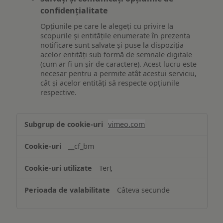
confidențialitate
Opțiunile pe care le alegeți cu privire la
scopurile și entitățile enumerate în prezenta
notificare sunt salvate și puse la dispoziția
acelor entități sub formă de semnale digitale
(cum ar fi un șir de caractere). Acest lucru este
necesar pentru a permite atât acestui serviciu,
cât și acelor entități să respecte opțiunile
respective.
Asigurarea
vimeo.com
funcționalităților
website-
__cf_bm
ului
Terț
Câteva secunde