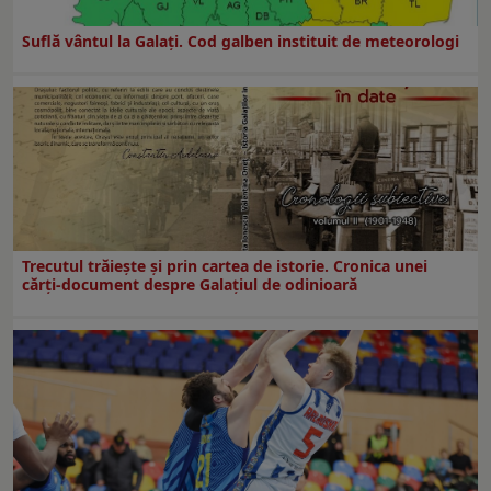
Suflă vântul la Galaţi. Cod galben instituit de meteorologi
Trecutul trăiește și prin cartea de istorie. Cronica unei
cărți-document despre Galațiul de odinioară