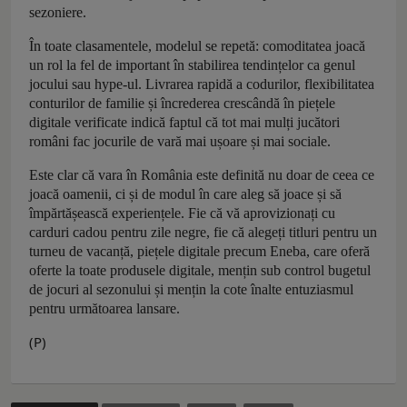
sezoniere.
În toate clasamentele, modelul se repetă: comoditatea joacă
un rol la fel de important în stabilirea tendințelor ca genul
jocului sau hype-ul. Livrarea rapidă a codurilor, flexibilitatea
conturilor de familie și încrederea crescândă în piețele
digitale verificate indică faptul că tot mai mulți jucători
români fac jocurile de vară mai ușoare și mai sociale.
Este clar că vara în România este definită nu doar de ceea ce
joacă oamenii, ci și de modul în care aleg să joace și să
împărtășească experiențele. Fie că vă aprovizionați cu
carduri cadou pentru zile negre, fie că alegeți titluri pentru un
turneu de vacanță, piețele digitale precum Eneba, care oferă
oferte la toate produsele digitale, mențin sub control bugetul
de jocuri al sezonului și mențin la cote înalte entuziasmul
pentru următoarea lansare.
(P)