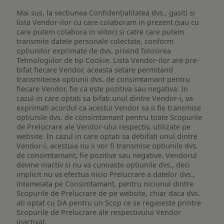
Mai sus, la sectiunea Confidențialitatea dvs., gasiti si
lista Vendor-ilor cu care colaboram in prezent (sau cu
care putem colabora in viitor) si catre care putem
transmite datele personale colectate, conform
optiunilor exprimate de dvs. privind folosirea
Tehnologiilor de tip Cookie. Lista Vendor-ilor are pre-
bifat fiecare Vendor, aceasta setare permitand
transmiterea optiunii dvs. de consimtamant pentru
fiecare Vendor, fie ca este pozitiva sau negativa. In
cazul in care optati sa bifati unul dintre Vendor-i, va
exprimati acordul ca acestui Vendor sa ii fie transmise
optiunile dvs. de consimtamant pentru toate Scopurile
de Prelucrare ale Vendor-ului respectiv, utilizate pe
website. In cazul in care optati sa debifati unul dintre
Vendor-i, acestuia nu ii vor fi transmise optiunile dvs.
de consimtamant, fie pozitive sau negative. Vendorul
devine inactiv si nu va cunoaste optiunile dvs., deci
implicit nu va efectua nicio Prelucrare a datelor dvs.,
intemeiata pe Consimtamant, pentru niciunul dintre
Scopurile de Prelucrare de pe website, chiar daca dvs.
ati optat cu DA pentru un Scop ce se regaseste printre
Scopurile de Prelucrare ale respectivului Vendor
inactivat.