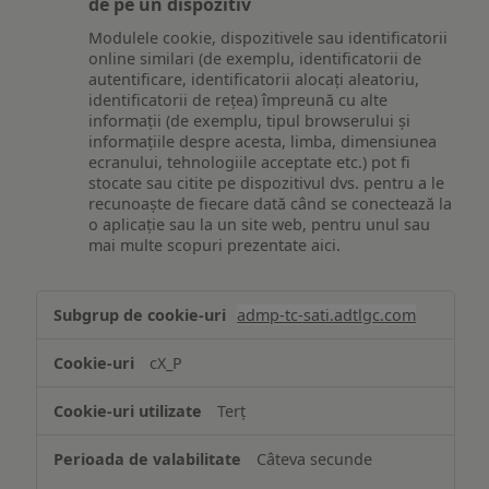
de pe un dispozitiv
Modulele cookie, dispozitivele sau identificatorii
online similari (de exemplu, identificatorii de
autentificare, identificatorii alocați aleatoriu,
identificatorii de rețea) împreună cu alte
informații (de exemplu, tipul browserului și
informațiile despre acesta, limba, dimensiunea
ecranului, tehnologiile acceptate etc.) pot fi
stocate sau citite pe dispozitivul dvs. pentru a le
recunoaște de fiecare dată când se conectează la
o aplicație sau la un site web, pentru unul sau
mai multe scopuri prezentate aici.
Stocarea
admp-tc-sati.adtlgc.com
și/sau
accesarea
cX_P
informațiilor
de
Terț
pe
un
Câteva secunde
dispozitiv