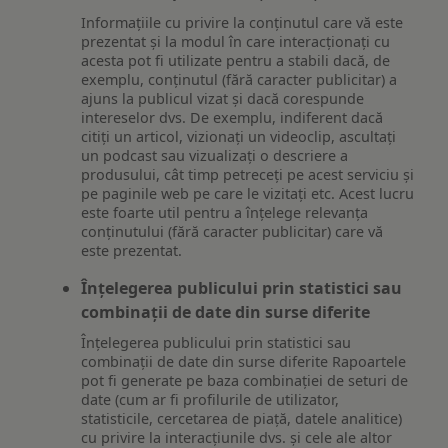
Informațiile cu privire la conținutul care vă este
prezentat și la modul în care interacționați cu
acesta pot fi utilizate pentru a stabili dacă, de
exemplu, conținutul (fără caracter publicitar) a
ajuns la publicul vizat și dacă corespunde
intereselor dvs. De exemplu, indiferent dacă
citiți un articol, vizionați un videoclip, ascultați
un podcast sau vizualizați o descriere a
produsului, cât timp petreceți pe acest serviciu și
pe paginile web pe care le vizitați etc. Acest lucru
este foarte util pentru a înțelege relevanța
conținutului (fără caracter publicitar) care vă
este prezentat.
Înțelegerea publicului prin statistici sau
combinații de date din surse diferite
Înțelegerea publicului prin statistici sau
combinații de date din surse diferite Rapoartele
pot fi generate pe baza combinației de seturi de
date (cum ar fi profilurile de utilizator,
statisticile, cercetarea de piață, datele analitice)
cu privire la interacțiunile dvs. și cele ale altor