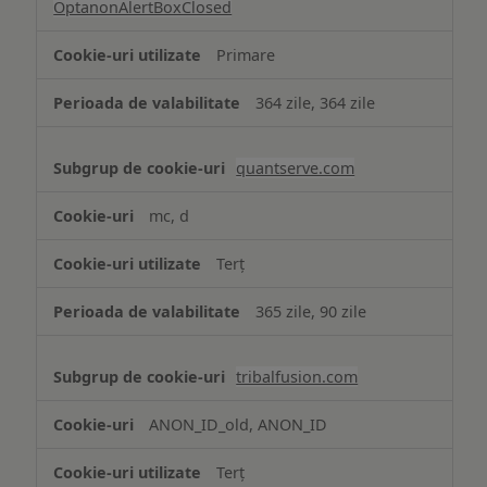
OptanonAlertBoxClosed
Primare
364 zile, 364 zile
quantserve.com
mc, d
Terț
365 zile, 90 zile
tribalfusion.com
ANON_ID_old, ANON_ID
Terț