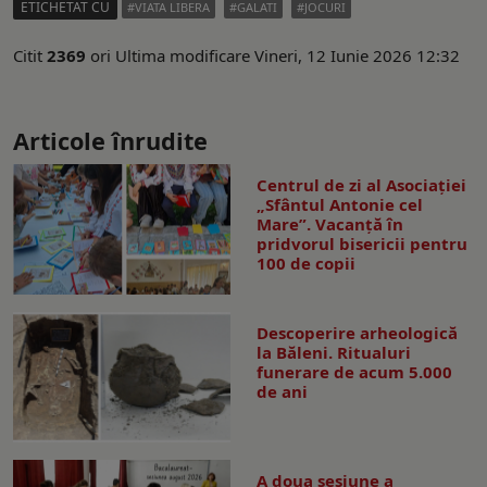
ETICHETAT CU
VIATA LIBERA
GALATI
JOCURI
Citit
2369
ori
Ultima modificare Vineri, 12 Iunie 2026 12:32
Articole înrudite
Centrul de zi al Asociației
„Sfântul Antonie cel
Mare”. Vacanță în
pridvorul bisericii pentru
100 de copii
Descoperire arheologică
la Băleni. Ritualuri
funerare de acum 5.000
de ani
A doua sesiune a