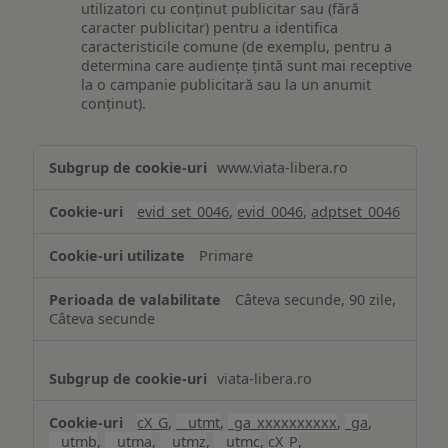
utilizatori cu conținut publicitar sau (fără
caracter publicitar) pentru a identifica
caracteristicile comune (de exemplu, pentru a
determina care audiențe țintă sunt mai receptive
la o campanie publicitară sau la un anumit
conținut).
Măsurare
www.viata-libera.ro
și
analiză
evid_set_0046
,
evid_0046
,
adptset_0046
Primare
Câteva secunde, 90 zile,
Câteva secunde
viata-libera.ro
cX_G
,
__utmt
,
_ga_xxxxxxxxxx
,
_ga
,
__utmb
,
__utma
,
__utmz
,
__utmc
,
cX_P
,