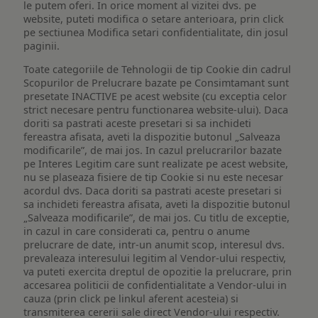
le putem oferi. In orice moment al vizitei dvs. pe
website, puteti modifica o setare anterioara, prin click
pe sectiunea Modifica setari confidentialitate, din josul
paginii.
Toate categoriile de Tehnologii de tip Cookie din cadrul
Scopurilor de Prelucrare bazate pe Consimtamant sunt
presetate INACTIVE pe acest website (cu exceptia celor
strict necesare pentru functionarea website-ului). Daca
doriti sa pastrati aceste presetari si sa inchideti
fereastra afisata, aveti la dispozitie butonul „Salveaza
modificarile”, de mai jos. In cazul prelucrarilor bazate
pe Interes Legitim care sunt realizate pe acest website,
nu se plaseaza fisiere de tip Cookie si nu este necesar
acordul dvs. Daca doriti sa pastrati aceste presetari si
sa inchideti fereastra afisata, aveti la dispozitie butonul
„Salveaza modificarile”, de mai jos. Cu titlu de exceptie,
in cazul in care considerati ca, pentru o anume
prelucrare de date, intr-un anumit scop, interesul dvs.
prevaleaza interesului legitim al Vendor-ului respectiv,
va puteti exercita dreptul de opozitie la prelucrare, prin
accesarea politicii de confidentialitate a Vendor-ului in
cauza (prin click pe linkul aferent acesteia) si
transmiterea cererii sale direct Vendor-ului respectiv.