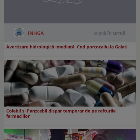
Avertizare hidrologică imediată: Cod portocaliu la Galaţi
Colebil și Panzcebil dispar temporar de pe rafturile
farmaciilor