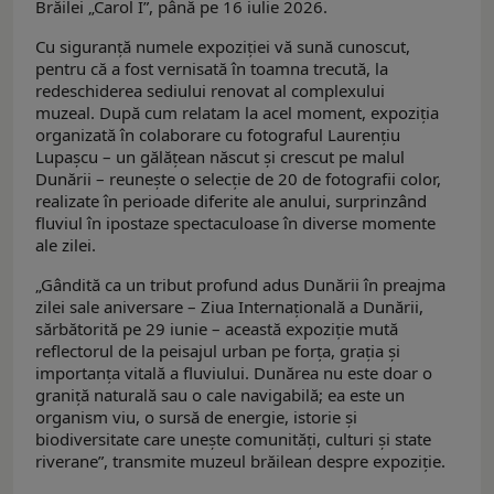
Brăilei „Carol I”, până pe 16 iulie 2026.
Cu siguranță numele expoziției vă sună cunoscut,
pentru că a fost vernisată în toamna trecută, la
redeschiderea sediului renovat al complexului
muzeal. După cum relatam la acel moment, expoziția
organizată în colaborare cu fotograful Laurențiu
Lupașcu – un gălățean născut și crescut pe malul
Dunării – reunește o selecție de 20 de fotografii color,
realizate în perioade diferite ale anului, surprinzând
fluviul în ipostaze spectaculoase în diverse momente
ale zilei.
„Gândită ca un tribut profund adus Dunării în preajma
zilei sale aniversare – Ziua Internațională a Dunării,
sărbătorită pe 29 iunie – această expoziție mută
reflectorul de la peisajul urban pe forța, grația și
importanța vitală a fluviului. Dunărea nu este doar o
graniță naturală sau o cale navigabilă; ea este un
organism viu, o sursă de energie, istorie și
biodiversitate care unește comunități, culturi și state
riverane”, transmite muzeul brăilean despre expoziție.