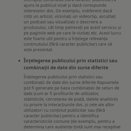
ajuns la publicul vizat și dacă corespunde
intereselor dvs. De exemplu, indiferent dacă
citiți un articol, vizionați un videoclip, ascultați
un podcast sau vizualizați o descriere a
produsului, cât timp petreceți pe acest serviciu și
pe paginile web pe care le vizitați etc. Acest lucru
este foarte util pentru a înțelege relevanța
conținutului (fără caracter publicitar) care vă
este prezentat.
Înțelegerea publicului prin statistici sau
combinații de date din surse diferite
Înțelegerea publicului prin statistici sau
combinații de date din surse diferite Rapoartele
pot fi generate pe baza combinației de seturi de
date (cum ar fi profilurile de utilizator,
statisticile, cercetarea de piață, datele analitice)
cu privire la interacțiunile dvs. și cele ale altor
utilizatori cu conținut publicitar sau (fără
caracter publicitar) pentru a identifica
caracteristicile comune (de exemplu, pentru a
determina care audiențe țintă sunt mai receptive