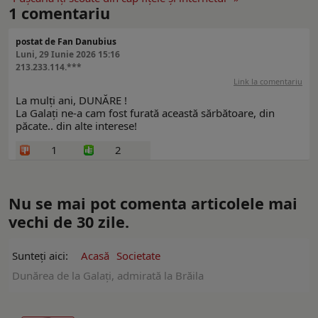
1
comentariu
postat de Fan Danubius
Luni, 29 Iunie 2026 15:16
213.233.114.***
Link la comentariu
La mulți ani, DUNĂRE !
La Galați ne-a cam fost furată această sărbătoare, din
păcate.. din alte interese!
1
2
Nu se mai pot comenta articolele mai
vechi de 30 zile.
Sunteți aici:
Acasă
Societate
Dunărea de la Galați, admirată la Brăila