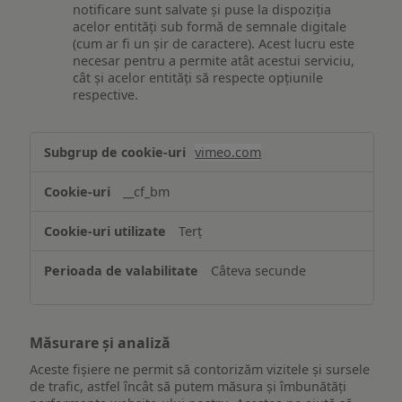
notificare sunt salvate și puse la dispoziția
acelor entități sub formă de semnale digitale
(cum ar fi un șir de caractere). Acest lucru este
necesar pentru a permite atât acestui serviciu,
cât și acelor entități să respecte opțiunile
respective.
Asigurarea
vimeo.com
funcționalităților
website-
__cf_bm
ului
Terț
Câteva secunde
Măsurare și analiză
Aceste fișiere ne permit să contorizăm vizitele și sursele
de trafic, astfel încât să putem măsura și îmbunătăți