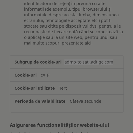
identificatorii de rețea) împreună cu alte
informații (de exemplu, tipul browserului și
informațiile despre acesta, limba, dimensiunea
ecranului, tehnologiile acceptate etc.) pot fi
stocate sau citite pe dispozitivul dvs. pentru a le
recunoaște de fiecare dată când se conectează la
o aplicație sau la un site web, pentru unul sau
mai multe scopuri prezentate aici.
Stocarea
admp-tc-sati.adtlgc.com
și/sau
accesarea
cX_P
informațiilor
de
Terț
pe
un
Câteva secunde
dispozitiv
Asigurarea funcționalităților website-ului