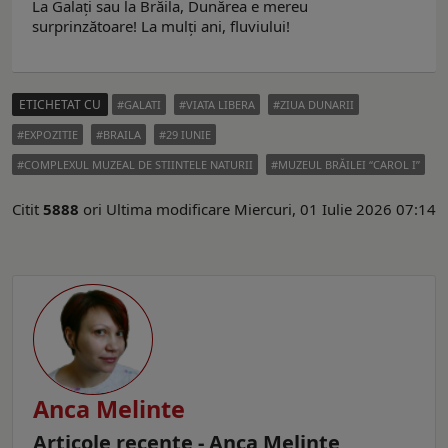
La Galați sau la Brăila, Dunărea e mereu
surprinzătoare! La mulți ani, fluviului!
ETICHETAT CU
GALATI
VIATA LIBERA
ZIUA DUNARII
EXPOZITIE
BRAILA
29 IUNIE
COMPLEXUL MUZEAL DE STIINTELE NATURII
MUZEUL BRĂILEI “CAROL I”
Citit
5888
ori
Ultima modificare Miercuri, 01 Iulie 2026 07:14
Anca Melinte
Articole recente - Anca Melinte