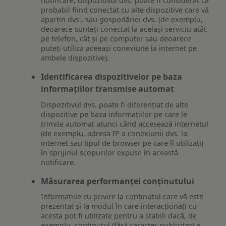
notificare, dispozitivul dvs. poate fi considerat ca
probabil fiind conectat cu alte dispozitive care vă
aparțin dvs., sau gospodăriei dvs. (de exemplu,
deoarece sunteți conectat la același serviciu atât
pe telefon, cât și pe computer sau deoarece
puteți utiliza aceeași conexiune la internet pe
ambele dispozitive).
Identificarea dispozitivelor pe baza
informațiilor transmise automat
Dispozitivul dvs. poate fi diferențiat de alte
dispozitive pe baza informațiilor pe care le
trimite automat atunci când accesează internetul
(de exemplu, adresa IP a conexiunii dvs. la
internet sau tipul de browser pe care îl utilizați)
în sprijinul scopurilor expuse în această
notificare.
Măsurarea performanței conținutului
Informațiile cu privire la conținutul care vă este
prezentat și la modul în care interacționați cu
acesta pot fi utilizate pentru a stabili dacă, de
exemplu, conținutul (fără caracter publicitar) a