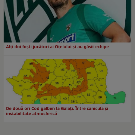
Alți doi foști jucători ai Oțelului și-au găsit echipe
De două ori Cod galben la Galaţi. Între caniculă şi
instabilitate atmosferică