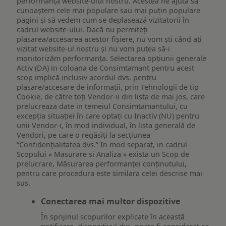
performanța website-ului nostru. Acestea ne ajută să
cunoaștem cele mai populare sau mai puțin populare
pagini și să vedem cum se deplasează vizitatorii în
cadrul website-ului. Dacă nu permiteți
plasarea/accesarea acestor fișiere, nu vom ști când ați
vizitat website-ul nostru și nu vom putea să-i
monitorizăm performanța. Selectarea opțiunii generale
Activ (DA) in coloana de Consimtamant pentru acest
scop implică inclusiv acordul dvs. pentru
plasare/accesare de informații, prin Tehnologii de tip
Cookie, de către toți Vendor-ii din lista de mai jos, care
prelucreaza date in temeiul Consimtamantului, cu
excepția situației în care optați cu Inactiv (NU) pentru
unii Vendor-i, în mod individual, în lista generală de
Vendori, pe care o regăsiți la secțiunea
“Confidențialitatea dvs.” In mod separat, in cadrul
Scopului « Masurare si Analiza » exista un Scop de
prelucrare, Măsurarea performanței conținutului,
pentru care procedura este similara celei descrise mai
sus.
Conectarea mai multor dispozitive
În sprijinul scopurilor explicate în această