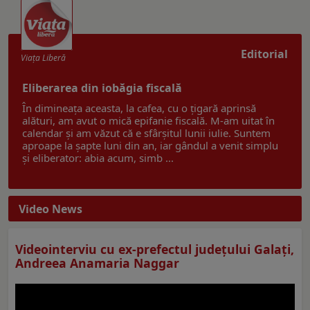
Editorial
Viaţa Liberă
Eliberarea din iobăgia fiscală
În dimineața aceasta, la cafea, cu o țigară aprinsă
alături, am avut o mică epifanie fiscală. M-am uitat în
calendar și am văzut că e sfârșitul lunii iulie. Suntem
aproape la șapte luni din an, iar gândul a venit simplu
și eliberator: abia acum, simb ...
Video News
Videointerviu cu ex-prefectul judeţului Galaţi,
Andreea Anamaria Naggar