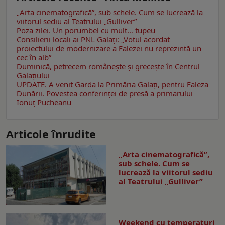
„Arta cinematografică”, sub schele. Cum se lucrează la
viitorul sediu al Teatrului „Gulliver”
Poza zilei. Un porumbel cu mult… tupeu
Consilierii locali ai PNL Galaţi: „Votul acordat
proiectului de modernizare a Falezei nu reprezintă un
cec în alb”
Duminică, petrecem româneşte şi greceşte în Centrul
Galaţiului
UPDATE. A venit Garda la Primăria Galaţi, pentru Faleza
Dunării. Povestea conferinţei de presă a primarului
Ionuţ Pucheanu
Articole înrudite
„Arta cinematografică”,
sub schele. Cum se
lucrează la viitorul sediu
al Teatrului „Gulliver”
Weekend cu temperaturi