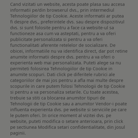
Cand vizitati un website, acesta poate plasa sau accesa
informatii pe/din browserul dvs., prin intermediul
Tehnologiilor de tip Cookie. Aceste informatii ar putea
fi despre dvs., preferintele dvs. sau despre dispozitivul
dvs. si sunt folosite pentru a face ca website-ul sa
functioneze asa cum va asteptati, pentru a va oferi
publicitate personalizata si pentru a va oferi
functionalitati aferente retelelor de socializare. De
obicei, informatiile nu va identifica direct, dar pot retine
anumite informatii despre dvs. pentru a va oferi o
experienta web mai personalizata. Puteti alege sa nu
permiteti folosirea Tehnologiilor de tip Cookie in
anumite scopuri. Dati click pe diferitele rubrici ale
categoriilor de mai jos pentru a afla mai multe despre
scopurile in care putem folosi Tehnologii de tip Cookie
si pentru a va personaliza setarile. Cu toate acestea,
trebuie sa stiti ca blocarea anumitor tipuri de
Tehnologii de tip Cookie sau a anumitor Vendor-i poate
influenta experienta dvs. pe website si serviciile pe care
le putem oferi. In orice moment al vizitei dvs. pe
website, puteti modifica o setare anterioara, prin click
pe sectiunea Modifica setari confidentialitate, din josul
paginii.