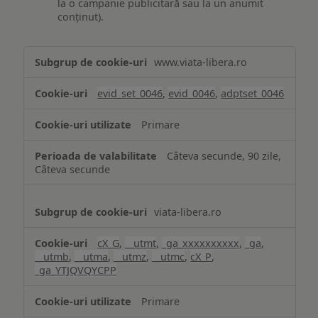
la o campanie publicitară sau la un anumit
conținut).
Măsurare
www.viata-libera.ro
și
analiză
evid_set_0046
,
evid_0046
,
adptset_0046
Primare
Câteva secunde, 90 zile,
Câteva secunde
viata-libera.ro
cX_G
,
__utmt
,
_ga_xxxxxxxxxx
,
_ga
,
__utmb
,
__utma
,
__utmz
,
__utmc
,
cX_P
,
_ga_YTJQVQYCPP
Primare