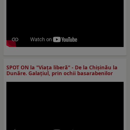
SPOT ON la "Viaţa liberă" - De la Chișinău la
Dunăre. Galațiul, prin ochii basarabenilor