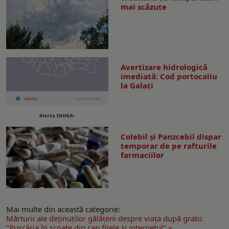
mai scăzute
Avertizare hidrologică
imediată: Cod portocaliu
la Galaţi
Colebil și Panzcebil dispar
temporar de pe rafturile
farmaciilor
Mai multe din această categorie:
Mărturii ale deţinuţilor gălăţeni despre viaţa după gratii:
"Puşcăria îţi scoate din cap fiţele şi internetul" »