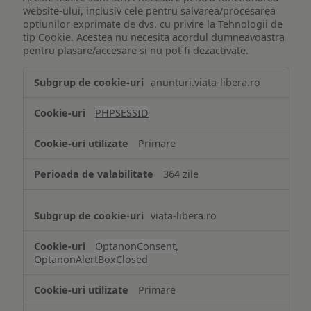
website-ului, inclusiv cele pentru salvarea/procesarea
optiunilor exprimate de dvs. cu privire la Tehnologii de
tip Cookie. Acestea nu necesita acordul dumneavoastra
pentru plasare/accesare si nu pot fi dezactivate.
Tehnologii
anunturi.viata-libera.ro
de
tip
PHPSESSID
Cookie
strict
Primare
necesare
364 zile
viata-libera.ro
OptanonConsent
,
OptanonAlertBoxClosed
Primare