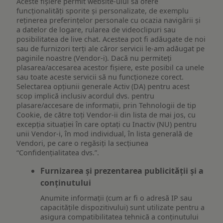
Aceste fișiere permit website-ului să ofere
funcționalități sporite și personalizate, de exemplu
reţinerea preferinţelor personale cu ocazia navigării și
a datelor de logare, rularea de videoclipuri sau
posibilitatea de live chat. Acestea pot fi adăugate de noi
sau de furnizori terți ale căror servicii le-am adăugat pe
paginile noastre (Vendor-i). Dacă nu permiteți
plasarea/accesarea acestor fișiere, este posibil ca unele
sau toate aceste servicii să nu funcționeze corect.
Selectarea opțiunii generale Activ (DA) pentru acest
scop implică inclusiv acordul dvs. pentru
plasare/accesare de informații, prin Tehnologii de tip
Cookie, de către toți Vendor-ii din lista de mai jos, cu
excepția situației în care optați cu Inactiv (NU) pentru
unii Vendor-i, în mod individual, în lista generală de
Vendori, pe care o regăsiți la secțiunea
“Confidențialitatea dvs.”.
Furnizarea și prezentarea publicității și a
conținutului
Anumite informații (cum ar fi o adresă IP sau
capacitățile dispozitivului) sunt utilizate pentru a
asigura compatibilitatea tehnică a conținutului