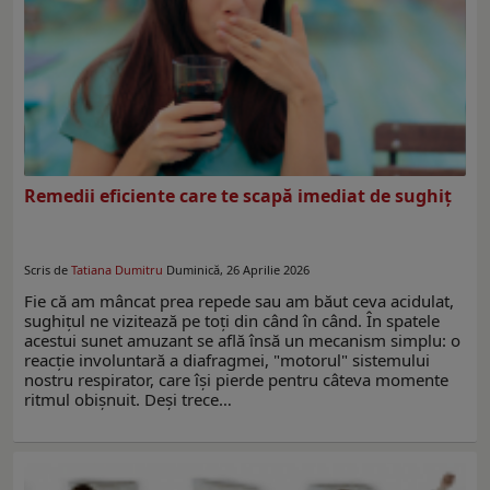
Remedii eficiente care te scapă imediat de sughiț
Scris de
Tatiana Dumitru
Duminică, 26 Aprilie 2026
Fie că am mâncat prea repede sau am băut ceva acidulat,
sughițul ne vizitează pe toți din când în când. În spatele
acestui sunet amuzant se află însă un mecanism simplu: o
reacție involuntară a diafragmei, "motorul" sistemului
nostru respirator, care își pierde pentru câteva momente
ritmul obișnuit. Deși trece…