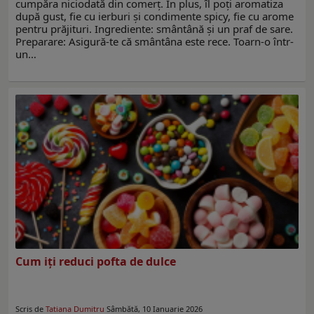
cumpăra niciodată din comerț. În plus, îl poți aromatiza
după gust, fie cu ierburi și condimente spicy, fie cu arome
pentru prăjituri. Ingrediente: smântână și un praf de sare.
Preparare: Asigură-te că smântâna este rece. Toarn-o într-
un…
Cum iți reduci pofta de dulce
Scris de
Tatiana Dumitru
Sâmbătă, 10 Ianuarie 2026