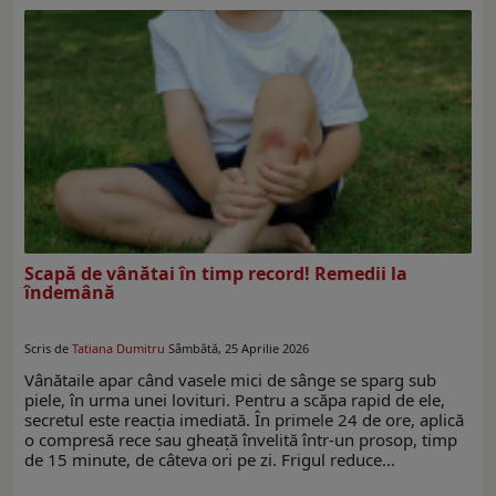
Scapă de vânătai în timp record! Remedii la
îndemână
Scris de
Tatiana Dumitru
Sâmbătă, 25 Aprilie 2026
Vânătaile apar când vasele mici de sânge se sparg sub
piele, în urma unei lovituri. Pentru a scăpa rapid de ele,
secretul este reacția imediată. În primele 24 de ore, aplică
o compresă rece sau gheață învelită într-un prosop, timp
de 15 minute, de câteva ori pe zi. Frigul reduce…