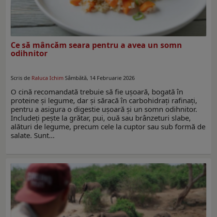
Ce să mâncăm seara pentru a avea un somn
odihnitor
Scris de
Raluca Ichim
Sâmbătă, 14 Februarie 2026
O cină recomandată trebuie să fie ușoară, bogată în
proteine și legume, dar și săracă în carbohidrați rafinați,
pentru a asigura o digestie ușoară și un somn odihnitor.
Includeți pește la grătar, pui, ouă sau brânzeturi slabe,
alături de legume, precum cele la cuptor sau sub formă de
salate. Sunt…