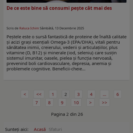
De ce este bine să consumi pește cât mai des
Scris de
Raluca Ichim
Sâmbătă, 13 Decembrie 2025
Peștele este o sursă fantastică de proteine de înaltă calitate
și acizi grași esențiali Omega-3 (EPA/DHA), vitali pentru
sănătatea inimii, creierului, vederii și articulațiilor, plus
vitamine (D, B12) și minerale (iod, seleniu) care susțin
sistemul imunitar, oasele, pielea și funcția nervoasă,
prevenind boli cardiovasculare, depresia, anemia și
problemele cognitive. Beneficii-cheie…
1
2
3
4
...
6
7
8
9
10
Pagina 2 din 26
Sunteți aici:
Acasă
Sfaturi