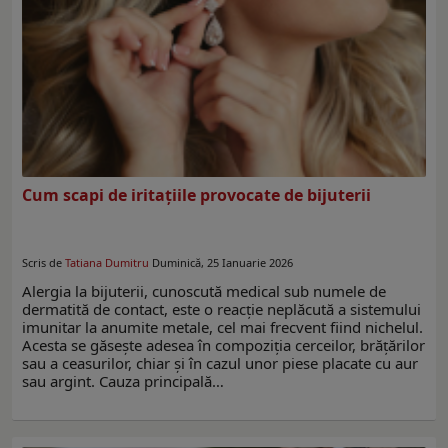
Cum scapi de iritațiile provocate de bijuterii
Scris de
Tatiana Dumitru
Duminică, 25 Ianuarie 2026
Alergia la bijuterii, cunoscută medical sub numele de
dermatită de contact, este o reacție neplăcută a sistemului
imunitar la anumite metale, cel mai frecvent fiind nichelul.
Acesta se găsește adesea în compoziția cerceilor, brățărilor
sau a ceasurilor, chiar și în cazul unor piese placate cu aur
sau argint. Cauza principală…