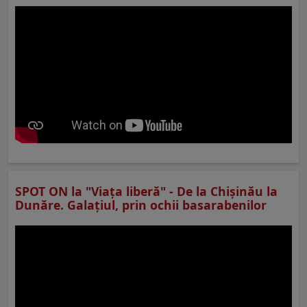
SPOT ON la "Viaţa liberă" - De la Chișinău la
Dunăre. Galațiul, prin ochii basarabenilor