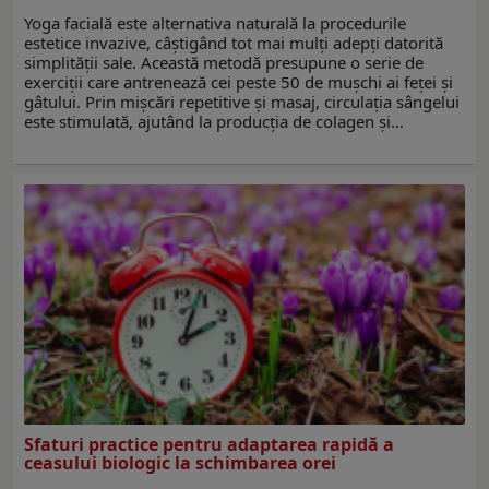
Yoga facială este alternativa naturală la procedurile
estetice invazive, câștigând tot mai mulți adepți datorită
simplității sale. Această metodă presupune o serie de
exerciții care antrenează cei peste 50 de mușchi ai feței și
gâtului. Prin mișcări repetitive și masaj, circulația sângelui
este stimulată, ajutând la producția de colagen și…
Sfaturi practice pentru adaptarea rapidă a
ceasului biologic la schimbarea orei