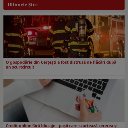
Ultimele Ştiri
O gospodărie din Cerțești a fost distrusă de flăcări după
un scurtcircuit
Credit online fără blocaje - pașii care scurtează cererea și