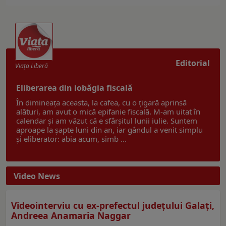
Editorial
Viaţa Liberă
Eliberarea din iobăgia fiscală
În dimineața aceasta, la cafea, cu o țigară aprinsă
alături, am avut o mică epifanie fiscală. M-am uitat în
calendar și am văzut că e sfârșitul lunii iulie. Suntem
aproape la șapte luni din an, iar gândul a venit simplu
și eliberator: abia acum, simb ...
Video News
Videointerviu cu ex-prefectul judeţului Galaţi,
Andreea Anamaria Naggar