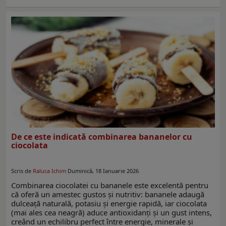
De ce este indicată combinarea bananelor cu
ciocolata
Scris de
Raluca Ichim
Duminică, 18 Ianuarie 2026
Combinarea ciocolatei cu bananele este excelentă pentru
că oferă un amestec gustos și nutritiv: bananele adaugă
dulceață naturală, potasiu și energie rapidă, iar ciocolata
(mai ales cea neagră) aduce antioxidanți și un gust intens,
creând un echilibru perfect între energie, minerale și