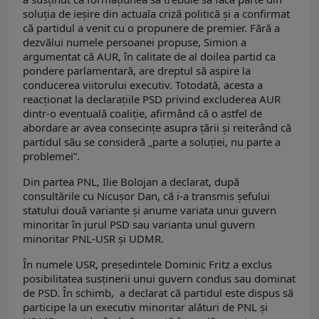
soluția de ieșire din actuala criză politică și a confirmat
că partidul a venit cu o propunere de premier. Fără a
dezvălui numele persoanei propuse, Simion a
argumentat că AUR, în calitate de al doilea partid ca
pondere parlamentară, are dreptul să aspire la
conducerea viitorului executiv. Totodată, acesta a
reacționat la declarațiile PSD privind excluderea AUR
dintr-o eventuală coaliție, afirmând că o astfel de
abordare ar avea consecințe asupra țării și reiterând că
partidul său se consideră „parte a soluției, nu parte a
problemei”.
Din partea PNL, Ilie Bolojan a declarat, după
consultările cu Nicușor Dan, că i-a transmis șefului
statului două variante și anume variata unui guvern
minoritar în jurul PSD sau varianta unul guvern
minoritar PNL-USR și UDMR.
În numele USR, președintele Dominic Fritz a exclus
posibilitatea susținerii unui guvern condus sau dominat
de PSD. În schimb, a declarat că partidul este dispus să
participe la un executiv minoritar alături de PNL și