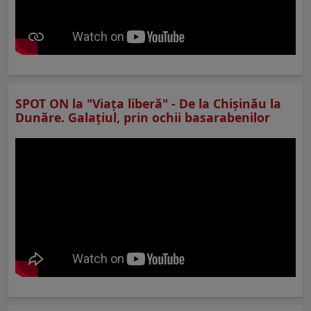
SPOT ON la "Viaţa liberă" - De la Chișinău la
Dunăre. Galațiul, prin ochii basarabenilor