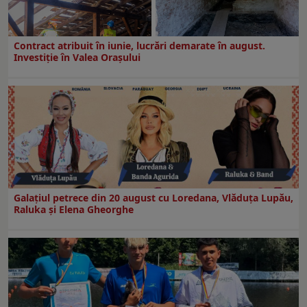
Contract atribuit în iunie, lucrări demarate în august.
Investiţie în Valea Oraşului
Galaţiul petrece din 20 august cu Loredana, Vlăduța Lupău,
Raluka și Elena Gheorghe