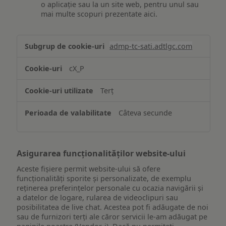
o aplicație sau la un site web, pentru unul sau
mai multe scopuri prezentate aici.
Stocarea
admp-tc-sati.adtlgc.com
și/sau
accesarea
cX_P
informațiilor
de
Terț
pe
un
Câteva secunde
dispozitiv
Asigurarea funcționalităților website-ului
Aceste fișiere permit website-ului să ofere
funcționalități sporite și personalizate, de exemplu
reţinerea preferinţelor personale cu ocazia navigării și
a datelor de logare, rularea de videoclipuri sau
posibilitatea de live chat. Acestea pot fi adăugate de noi
sau de furnizori terți ale căror servicii le-am adăugat pe