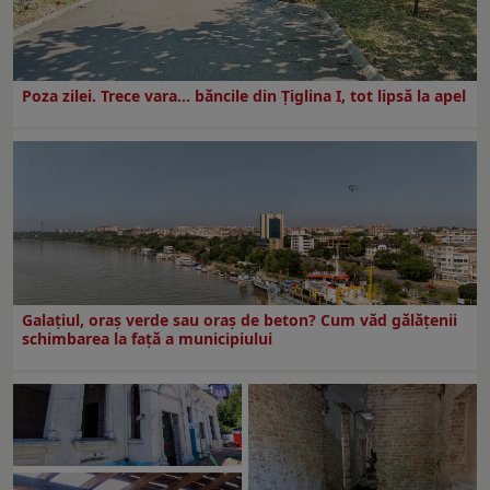
Poza zilei. Trece vara… băncile din Ţiglina I, tot lipsă la apel
Galațiul, oraș verde sau oraș de beton? Cum văd gălățenii
schimbarea la față a municipiului