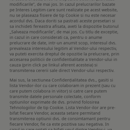
modificarile”, de mai jos. In cazul prelucrarilor bazate
pe Interes Legitim care sunt realizate pe acest website,
nu se plaseaza fisiere de tip Cookie si nu este necesar
acordul dvs. Daca doriti sa pastrati aceste presetari si
sa inchideti fereastra afisata, aveti la dispozitie butonul
„Salveaza modificarile”, de mai jos. Cu titlu de exceptie,
in cazul in care considerati ca, pentru o anume
prelucrare de date, intr-un anumit scop, interesul dvs.
prevaleaza interesului legitim al Vendor-ului respectiv,
va puteti exercita dreptul de opozitie la prelucrare, prin
accesarea politicii de confidentialitate a Vendor-ului in
cauza (prin click pe linkul aferent acesteia) si
transmiterea cererii sale direct Vendor-ului respectiv.
Mai sus, la sectiunea Confidențialitatea dvs., gasiti si
lista Vendor-ilor cu care colaboram in prezent (sau cu
care putem colabora in viitor) si catre care putem
transmite datele personale colectate, conform
optiunilor exprimate de dvs. privind folosirea
Tehnologiilor de tip Cookie. Lista Vendor-ilor are pre-
bifat fiecare Vendor, aceasta setare permitand
transmiterea optiunii dvs. de consimtamant pentru
fiecare Vendor, fie ca este pozitiva sau negativa. In
cazul in care optati sa bifati unul dintre Vendor-i, va