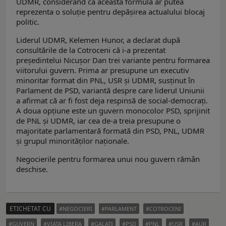
UDMR, considerând că această formulă ar putea
reprezenta o soluție pentru depășirea actualului blocaj
politic.
Liderul UDMR, Kelemen Hunor, a declarat după
consultările de la Cotroceni că i-a prezentat
președintelui Nicușor Dan trei variante pentru formarea
viitorului guvern. Prima ar presupune un executiv
minoritar format din PNL, USR și UDMR, susținut în
Parlament de PSD, variantă despre care liderul Uniunii
a afirmat că ar fi fost deja respinsă de social-democrați.
A doua opțiune este un guvern monocolor PSD, sprijinit
de PNL și UDMR, iar cea de-a treia presupune o
majoritate parlamentară formată din PSD, PNL, UDMR
și grupul minorităților naționale.
Negocierile pentru formarea unui nou guvern rămân
deschise.
ETICHETAT CU
NEGOCIERI
PARLAMENT
COTROCENI
GUVERN
VIATA LIBERA
GALATI
PSD
PNL
USR
AUR