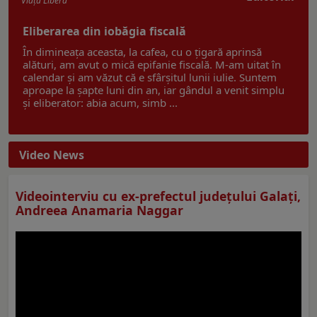
Viaţa Liberă
Eliberarea din iobăgia fiscală
În dimineața aceasta, la cafea, cu o țigară aprinsă
alături, am avut o mică epifanie fiscală. M-am uitat în
calendar și am văzut că e sfârșitul lunii iulie. Suntem
aproape la șapte luni din an, iar gândul a venit simplu
și eliberator: abia acum, simb ...
Video News
Videointerviu cu ex-prefectul judeţului Galaţi,
Andreea Anamaria Naggar