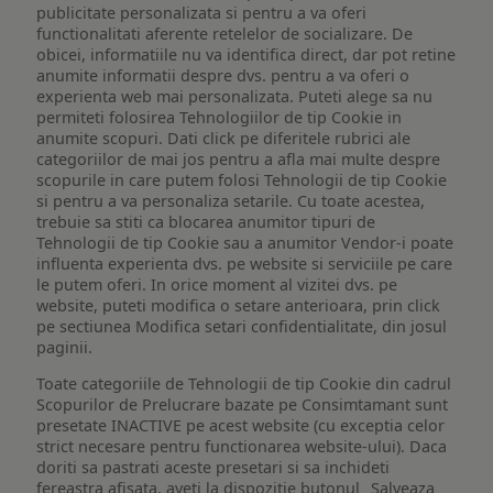
publicitate personalizata si pentru a va oferi
functionalitati aferente retelelor de socializare. De
obicei, informatiile nu va identifica direct, dar pot retine
anumite informatii despre dvs. pentru a va oferi o
experienta web mai personalizata. Puteti alege sa nu
permiteti folosirea Tehnologiilor de tip Cookie in
anumite scopuri. Dati click pe diferitele rubrici ale
categoriilor de mai jos pentru a afla mai multe despre
scopurile in care putem folosi Tehnologii de tip Cookie
si pentru a va personaliza setarile. Cu toate acestea,
trebuie sa stiti ca blocarea anumitor tipuri de
Tehnologii de tip Cookie sau a anumitor Vendor-i poate
influenta experienta dvs. pe website si serviciile pe care
le putem oferi. In orice moment al vizitei dvs. pe
website, puteti modifica o setare anterioara, prin click
pe sectiunea Modifica setari confidentialitate, din josul
paginii.
Toate categoriile de Tehnologii de tip Cookie din cadrul
Scopurilor de Prelucrare bazate pe Consimtamant sunt
presetate INACTIVE pe acest website (cu exceptia celor
strict necesare pentru functionarea website-ului). Daca
doriti sa pastrati aceste presetari si sa inchideti
fereastra afisata, aveti la dispozitie butonul „Salveaza