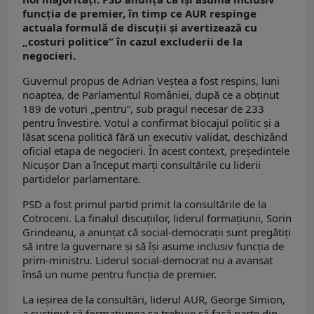
funcția de premier, în timp ce AUR respinge
actuala formulă de discuții și avertizează cu
„costuri politice” în cazul excluderii de la
negocieri.
Guvernul propus de Adrian Veștea a fost respins, luni
noaptea, de Parlamentul României, după ce a obținut
189 de voturi „pentru”, sub pragul necesar de 233
pentru învestire. Votul a confirmat blocajul politic și a
lăsat scena politică fără un executiv validat, deschizând
oficial etapa de negocieri. În acest context, președintele
Nicușor Dan a început marți consultările cu liderii
partidelor parlamentare.
PSD a fost primul partid primit la consultările de la
Cotroceni. La finalul discuțiilor, liderul formațiunii, Sorin
Grindeanu, a anunțat că social-democrații sunt pregătiți
să intre la guvernare și să își asume inclusiv funcția de
prim-ministru. Liderul social-democrat nu a avansat
însă un nume pentru funcția de premier.
La ieșirea de la consultări, liderul AUR, George Simion,
a susținut că formațiunea sa trebuie să facă parte din