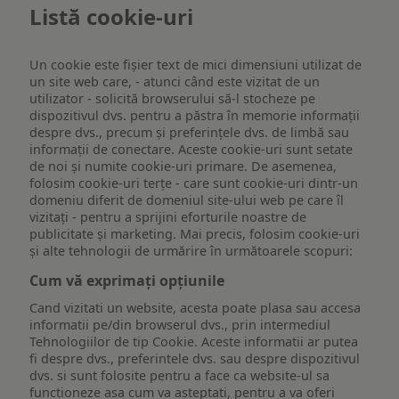
Listă cookie-uri
Un cookie este fişier text de mici dimensiuni utilizat de
un site web care, - atunci când este vizitat de un
utilizator - solicită browserului să-l stocheze pe
dispozitivul dvs. pentru a păstra în memorie informații
despre dvs., precum și preferințele dvs. de limbă sau
informații de conectare. Aceste cookie-uri sunt setate
de noi și numite cookie-uri primare. De asemenea,
folosim cookie-uri terțe - care sunt cookie-uri dintr-un
domeniu diferit de domeniul site-ului web pe care îl
vizitați - pentru a sprijini eforturile noastre de
publicitate și marketing. Mai precis, folosim cookie-uri
și alte tehnologii de urmărire în următoarele scopuri:
Cum vă exprimați opțiunile
Cand vizitati un website, acesta poate plasa sau accesa
informatii pe/din browserul dvs., prin intermediul
Tehnologiilor de tip Cookie. Aceste informatii ar putea
fi despre dvs., preferintele dvs. sau despre dispozitivul
dvs. si sunt folosite pentru a face ca website-ul sa
functioneze asa cum va asteptati, pentru a va oferi