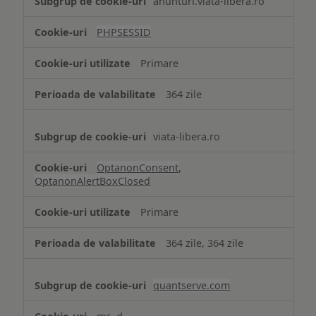
anunturi.viata-libera.ro
de
tip
PHPSESSID
Cookie
strict
Primare
necesare
364 zile
viata-libera.ro
OptanonConsent
,
OptanonAlertBoxClosed
Primare
364 zile, 364 zile
quantserve.com