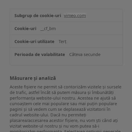
Asigurarea
vimeo.com
funcționalităților
website-
__cf_bm
ului
Terț
Câteva secunde
Măsurare și analiză
Aceste fișiere ne permit să contorizăm vizitele și sursele
de trafic, astfel încât să putem măsura și îmbunătăți
performanța website-ului nostru. Acestea ne ajută să
cunoaștem cele mai populare sau mai puțin populare
pagini și să vedem cum se deplasează vizitatorii în
cadrul website-ului. Dacă nu permiteți
plasarea/accesarea acestor fișiere, nu vom ști când ați
vizitat website-ul nostru și nu vom putea să-i
monitorizăm performanța. Selectarea opțiunii generale