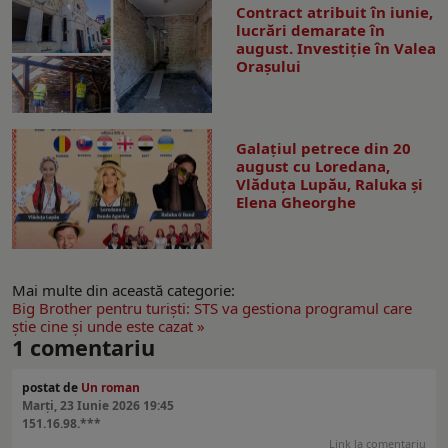
Contract atribuit în iunie,
lucrări demarate în
august. Investiţie în Valea
Oraşului
Galaţiul petrece din 20
august cu Loredana,
Vlăduța Lupău, Raluka și
Elena Gheorghe
Mai multe din această categorie:
Big Brother pentru turişti: STS va gestiona programul care
ştie cine şi unde este cazat »
1
comentariu
postat de
Un roman
Marți, 23 Iunie 2026 19:45
151.16.98.***
Link la comentariu