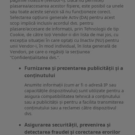
paginile noastre (Vendor-i). Dacă nu permiteți
plasarea/accesarea acestor fișiere, este posibil ca unele
sau toate aceste servicii să nu funcționeze corect.
Selectarea opțiunii generale Activ (DA) pentru acest
scop implică inclusiv acordul dvs. pentru
plasare/accesare de informații, prin Tehnologii de tip
Cookie, de către toți Vendor-ii din lista de mai jos, cu
excepția situației în care optați cu Inactiv (NU) pentru
unii Vendor-i, în mod individual, în lista generală de
Vendori, pe care o regăsiți la secțiunea
“Confidențialitatea dvs.”.
Furnizarea și prezentarea publicității și a
conținutului
Anumite informații (cum ar fi o adresă IP sau
capacitățile dispozitivului) sunt utilizate pentru a
asigura compatibilitatea tehnică a conținutului
sau a publicității și pentru a facilita transmiterea
conținutului sau a reclamei către dispozitivul
dvs.
Asigurarea securității, prevenirea și
detectarea fraudei și corectarea erorilor