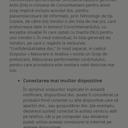
Activ (DA) in coloana de Consimtamant pentru acest
scop implică inclusiv acordul dvs. pentru
plasare/accesare de informații, prin Tehnologii de tip
Cookie, de către toți Vendor-ii din lista de mai jos, care
prelucreaza date in temeiul Consimtamantului, cu
excepția situației în care optați cu Inactiv (NU) pentru
unii Vendor-i, în mod individual, în lista generală de
Vendori, pe care o regăsiți la secțiunea
“Confidențialitatea dvs.” In mod separat, in cadrul
Scopului « Masurare si Analiza » exista un Scop de
prelucrare, Măsurarea performanței conținutului,
pentru care procedura este similara celei descrise mai
sus.
Conectarea mai multor dispozitive
În sprijinul scopurilor explicate în această
notificare, dispozitivul dvs. poate fi considerat ca
probabil fiind conectat cu alte dispozitive care vă
aparțin dvs., sau gospodăriei dvs. (de exemplu,
deoarece sunteți conectat la același serviciu atât
pe telefon, cât și pe computer sau deoarece
puteți utiliza aceeași conexiune la internet pe
ambele dispozitive).