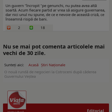
Un guvern "încropit "pe genunchi, nu putea avea altă
soartă. Acum fiecare partid ar vrea să asigure guvernarea,
dar nici unul nu spune, de ce e nevoie de această criză, ce
înseamnă risipă de bani.
2
18
Nu se mai pot comenta articolele mai
vechi de 30 zile.
Sunteți aici:
Acasă
Ştiri Naţionale
O nouă rundă de negocieri la Cotroceni după căderea
Guvernului Veștea
Editorial