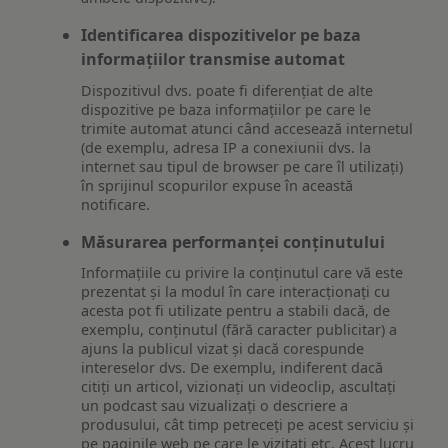
Identificarea dispozitivelor pe baza
informațiilor transmise automat
Dispozitivul dvs. poate fi diferențiat de alte
dispozitive pe baza informațiilor pe care le
trimite automat atunci când accesează internetul
(de exemplu, adresa IP a conexiunii dvs. la
internet sau tipul de browser pe care îl utilizați)
în sprijinul scopurilor expuse în această
notificare.
Măsurarea performanței conținutului
Informațiile cu privire la conținutul care vă este
prezentat și la modul în care interacționați cu
acesta pot fi utilizate pentru a stabili dacă, de
exemplu, conținutul (fără caracter publicitar) a
ajuns la publicul vizat și dacă corespunde
intereselor dvs. De exemplu, indiferent dacă
citiți un articol, vizionați un videoclip, ascultați
un podcast sau vizualizați o descriere a
produsului, cât timp petreceți pe acest serviciu și
pe paginile web pe care le vizitați etc. Acest lucru