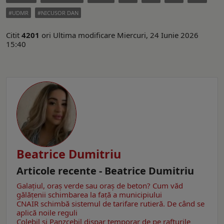
UDMR
NICUSOR DAN
Citit
4201
ori
Ultima modificare Miercuri, 24 Iunie 2026
15:40
Beatrice Dumitriu
Articole recente - Beatrice Dumitriu
Galațiul, oraș verde sau oraș de beton? Cum văd
gălățenii schimbarea la față a municipiului
CNAIR schimbă sistemul de tarifare rutieră. De când se
aplică noile reguli
Colebil și Panzcebil dispar temporar de pe rafturile